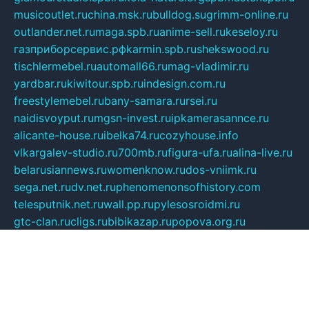
musicoutlet.ru
china.msk.ru
bulldog.su
grimm-online.ru
outlander.net.ru
maga.spb.ru
anime-sell.ru
keseloy.ru
газприборсервис.рф
karmin.spb.ru
shekswood.ru
tischlermebel.ru
automall66.ru
mag-vladimir.ru
yardbar.ru
kiwitour.spb.ru
indesign.com.ru
freestylemebel.ru
bany-samara.ru
rsei.ru
naidisvoyput.ru
mgsn-invest.ru
ipkamerasannce.ru
alicante-house.ru
ibelka74.ru
cozyhouse.info
vlkargalev-studio.ru
700mb.ru
figura-ufa.ru
alina-live.ru
belarusiannews.ru
womenknow.ru
dos-vniimk.ru
sega.net.ru
dv.net.ru
phenomenonsofhistory.com
telesputnik.net.ru
wall.pp.ru
pylesosroidmi.ru
gtc-clan.ru
cligs.ru
bibikazap.ru
popova.org.ru
netwhistler.spb.ru
bellvil.ru
bonzon.ru
iss-vladik.ru
defiparis.net.ru
las-gryzas.ru
amku.ru
electednews.spb.ru
feather.org.ru
spar72.ru
tankiigri.ru
dominus.com.ru
ibtree.ru
sanykool.pp.ru
unixlib.org.ru
menatep.spb.ru
gartenterrassen.ru
printeka.ru