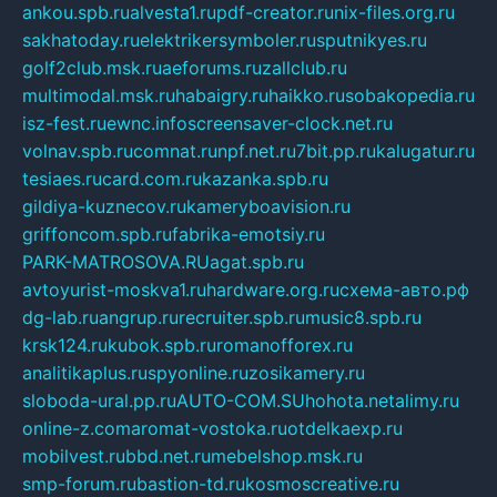
ankou.spb.ru
alvesta1.ru
pdf-creator.ru
nix-files.org.ru
sakhatoday.ru
elektrikersymboler.ru
sputnikyes.ru
golf2club.msk.ru
aeforums.ru
zallclub.ru
multimodal.msk.ru
habaigry.ru
haikko.ru
sobakopedia.ru
isz-fest.ru
ewnc.info
screensaver-clock.net.ru
volnav.spb.ru
comnat.ru
npf.net.ru
7bit.pp.ru
kalugatur.ru
tesiaes.ru
card.com.ru
kazanka.spb.ru
gildiya-kuznecov.ru
kameryboavision.ru
griffoncom.spb.ru
fabrika-emotsiy.ru
PARK-MATROSOVA.RU
agat.spb.ru
avtoyurist-moskva1.ru
hardware.org.ru
схема-авто.рф
dg-lab.ru
angrup.ru
recruiter.spb.ru
music8.spb.ru
krsk124.ru
kubok.spb.ru
romanofforex.ru
analitikaplus.ru
spyonline.ru
zosikamery.ru
sloboda-ural.pp.ru
AUTO-COM.SU
hohota.net
alimy.ru
online-z.com
aromat-vostoka.ru
otdelkaexp.ru
mobilvest.ru
bbd.net.ru
mebelshop.msk.ru
smp-forum.ru
bastion-td.ru
kosmoscreative.ru