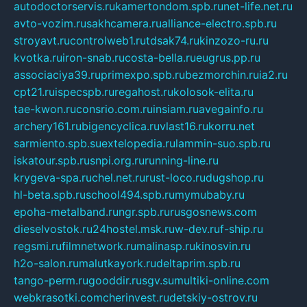
autodoctorservis.ru
kamertondom.spb.ru
net-life.net.ru
avto-vozim.ru
sakhcamera.ru
alliance-electro.spb.ru
stroyavt.ru
controlweb1.ru
tdsak74.ru
kinzozo-ru.ru
kvotka.ru
iron-snab.ru
costa-bella.ru
eugrus.pp.ru
associaciya39.ru
primexpo.spb.ru
bezmorchin.ru
ia2.ru
cpt21.ru
ispecspb.ru
regahost.ru
kolosok-elita.ru
tae-kwon.ru
consrio.com.ru
insiam.ru
avegainfo.ru
archery161.ru
bigencyclica.ru
vlast16.ru
korru.net
sarmiento.spb.su
extelopedia.ru
lammin-suo.spb.ru
iskatour.spb.ru
snpi.org.ru
running-line.ru
krygeva-spa.ru
chel.net.ru
rust-loco.ru
dugshop.ru
hl-beta.spb.ru
school494.spb.ru
mymubaby.ru
epoha-metalband.ru
ngr.spb.ru
rusgosnews.com
dieselvostok.ru
24hostel.msk.ru
w-dev.ru
f-ship.ru
regsmi.ru
filmnetwork.ru
malinasp.ru
kinosvin.ru
h2o-salon.ru
malutkayork.ru
deltaprim.spb.ru
tango-perm.ru
gooddir.ru
sgv.su
multiki-online.com
webkrasotki.com
cherinvest.ru
detskiy-ostrov.ru