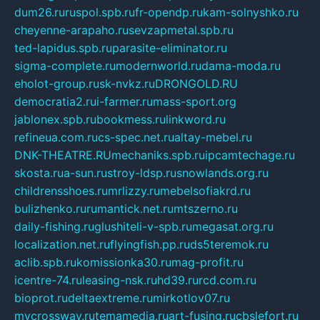
dum26.ru
ruspol.spb.ru
fr-opendp.ru
kam-solnyshko.ru
cheyenne-arapaho.ru
sevzapmetal.spb.ru
ted-lapidus.spb.ru
parasite-eliminator.ru
sigma-complete.ru
modernworld.ru
dama-moda.ru
eholot-group.ru
sk-nvkz.ru
DRONGOLD.RU
democratia2.ru
i-farmer.ru
mass-sport.org
jablonex.spb.ru
bookmess.ru
linkword.ru
refineua.com.ru
cs-spec.net.ru
altay-mebel.ru
DNK-THEATRE.RU
mechaniks.spb.ru
ipcamtechage.ru
skosta.ru
a-sun.ru
stroy-ldsp.ru
snowlands.org.ru
childrensshoes.ru
mrlizzy.ru
mebelsofiakrd.ru
bulizhenko.ru
rumantick.net.ru
mtszerno.ru
daily-fishing.ru
glushiteli-v-spb.ru
megasat.org.ru
localization.net.ru
flyingfish.pp.ru
ds5teremok.ru
aclib.spb.ru
komissionka30.ru
mag-profit.ru
icentre-74.ru
leasing-nsk.ru
hd39.ru
rcd.com.ru
bioprot.ru
deltaextreme.ru
mirkotlov07.ru
mycrossway.ru
temamedia.ru
art-fusing.ru
cbslefort.ru