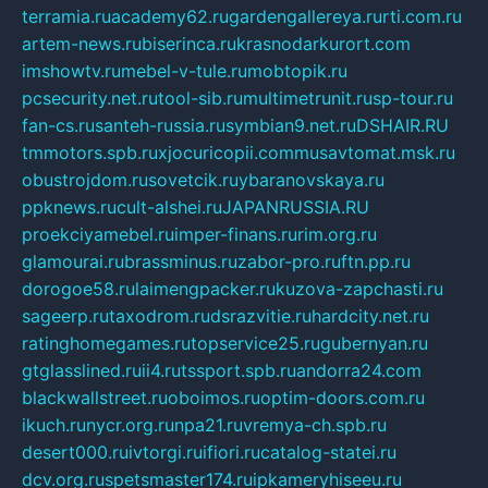
terramia.ru
academy62.ru
gardengallereya.ru
rti.com.ru
artem-news.ru
biserinca.ru
krasnodarkurort.com
imshowtv.ru
mebel-v-tule.ru
mobtopik.ru
pcsecurity.net.ru
tool-sib.ru
multimetrunit.ru
sp-tour.ru
fan-cs.ru
santeh-russia.ru
symbian9.net.ru
DSHAIR.RU
tmmotors.spb.ru
xjocuricopii.com
musavtomat.msk.ru
obustrojdom.ru
sovetcik.ru
ybaranovskaya.ru
ppknews.ru
cult-alshei.ru
JAPANRUSSIA.RU
proekciyamebel.ru
imper-finans.ru
rim.org.ru
glamourai.ru
brassminus.ru
zabor-pro.ru
ftn.pp.ru
dorogoe58.ru
laimengpacker.ru
kuzova-zapchasti.ru
sageerp.ru
taxodrom.ru
dsrazvitie.ru
hardcity.net.ru
ratinghomegames.ru
topservice25.ru
gubernyan.ru
gtglasslined.ru
ii4.ru
tssport.spb.ru
andorra24.com
blackwallstreet.ru
oboimos.ru
optim-doors.com.ru
ikuch.ru
nycr.org.ru
npa21.ru
vremya-ch.spb.ru
desert000.ru
ivtorgi.ru
ifiori.ru
catalog-statei.ru
dcv.org.ru
spetsmaster174.ru
ipkameryhiseeu.ru