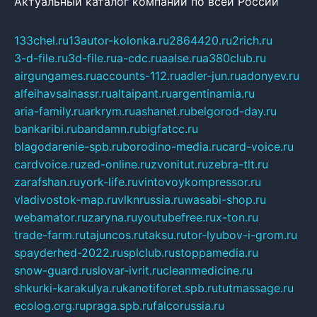
Актуальный каталог компаний по всей России
133chel.ru
13autor-kolonka.ru
2864420.ru
2rich.ru
3-d-file.ru
3d-file.ru
a-cdc.ru
aalse.ru
a380club.ru
airgungames.ru
accounts-112.ru
adler-jun.ru
adonyev.ru
alfeihavsalnassr.ru
altaipant.ru
argentinamia.ru
aria-family.ru
arkrym.ru
ashanet.ru
belgorod-day.ru
bankaribi.ru
bandamn.ru
bigfatcc.ru
blagodarenie-spb.ru
borodino-media.ru
card-voice.ru
cardvoice.ru
zed-online.ru
zvonitut.ru
zebra-tlt.ru
zarafshan.ru
york-life.ru
vintovoykompressor.ru
vladivostok-map.ru
vlknrussia.ru
wasabi-shop.ru
webamator.ru
zaryna.ru
youtubefree.ru
x-ton.ru
trade-farm.ru
tajuncos.ru
taksu.ru
tor-lyubov-i-grom.ru
spayderhed-2022.ru
splclub.ru
stoppamedia.ru
snow-guard.ru
slovar-ivrit.ru
cleanmedicine.ru
shkurki-karakulya.ru
kanotiforet.spb.ru
tutmassage.ru
ecolog.org.ru
praga.spb.ru
falcorussia.ru