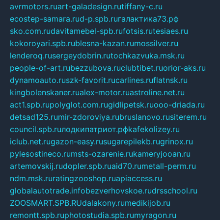
avrmotors.ru
art-galadesign.ru
tiffany-c.ru
ecostep-samara.ru
d-p.spb.ru
галактика73.рф
sko.com.ru
davitamebel-spb.ru
fotsis.ru
tesiaes.ru
kokoroyari.spb.ru
blesna-kazan.ru
mossilver.ru
lenderoq.ru
sergeydobrin.ru
tochkazvuka.msk.ru
people-of-art.ru
bezzubova.ru
clubtibet.ru
orior-aks.ru
dynamoauto.ru
szk-favorit.ru
carlines.ru
flatnsk.ru
kingbolenskaner.ru
alex-motor.ru
astroline.net.ru
act1.spb.ru
polyglot.com.ru
gidlipetsk.ru
ooo-driada.ru
detsad125.ru
mir-zdoroviya.ru
bruslanovo.ru
siterem.ru
council.spb.ru
лодкипатриот.рф
kafekolizey.ru
iclub.net.ru
gazon-easy.ru
sugarepilekb.ru
grinox.ru
pylesostineco.ru
msts-ozarenie.ru
kameryjooan.ru
artemovskij.ru
dopler.spb.ru
aid70.ru
metall-perm.ru
ndm.msk.ru
ratingzooshop.ru
apiaccess.ru
globalautotrade.info
bezverhovskoe.ru
drsschool.ru
ZOOSMART.SPB.RU
dalakony.ru
medikijob.ru
remontt.spb.ru
photostudia.spb.ru
myragon.ru