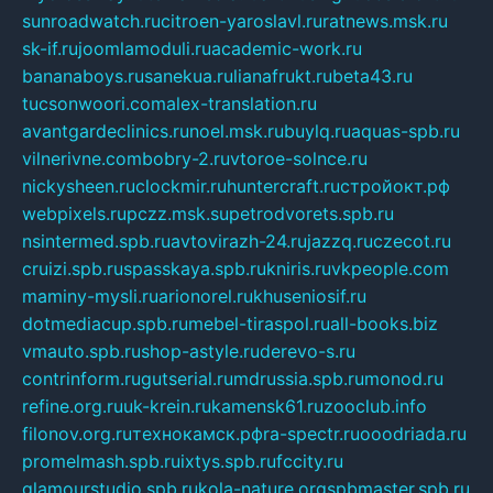
sunroadwatch.ru
citroen-yaroslavl.ru
ratnews.msk.ru
sk-if.ru
joomlamoduli.ru
academic-work.ru
bananaboys.ru
sanekua.ru
lianafrukt.ru
beta43.ru
tucsonwoori.com
alex-translation.ru
avantgardeclinics.ru
noel.msk.ru
buylq.ru
aquas-spb.ru
vilnerivne.com
bobry-2.ru
vtoroe-solnce.ru
nickysheen.ru
clockmir.ru
huntercraft.ru
стройокт.рф
webpixels.ru
pczz.msk.su
petrodvorets.spb.ru
nsintermed.spb.ru
avtovirazh-24.ru
jazzq.ru
czecot.ru
cruizi.spb.ru
spasskaya.spb.ru
kniris.ru
vkpeople.com
maminy-mysli.ru
arionorel.ru
khuseniosif.ru
dotmediacup.spb.ru
mebel-tiraspol.ru
all-books.biz
vmauto.spb.ru
shop-astyle.ru
derevo-s.ru
contrinform.ru
gutserial.ru
mdrussia.spb.ru
monod.ru
refine.org.ru
uk-krein.ru
kamensk61.ru
zooclub.info
filonov.org.ru
технокамск.рф
ra-spectr.ru
ooodriada.ru
promelmash.spb.ru
ixtys.spb.ru
fccity.ru
glamourstudio.spb.ru
kola-nature.org
spbmaster.spb.ru