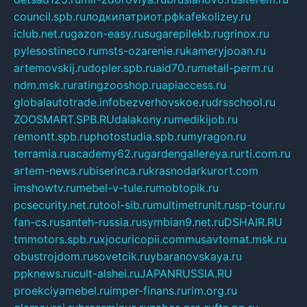
council.spb.ru
лодкипатриот.рф
kafekolizey.ru
iclub.net.ru
gazon-easy.ru
sugarepilekb.ru
grinox.ru
pylesostineco.ru
msts-ozarenie.ru
kameryjooan.ru
artemovskij.ru
dopler.spb.ru
aid70.ru
metall-perm.ru
ndm.msk.ru
ratingzooshop.ru
apiaccess.ru
globalautotrade.info
bezverhovskoe.ru
drsschool.ru
ZOOSMART.SPB.RU
dalakony.ru
medikijob.ru
remontt.spb.ru
photostudia.spb.ru
myragon.ru
terramia.ru
academy62.ru
gardengallereya.ru
rti.com.ru
artem-news.ru
biserinca.ru
krasnodarkurort.com
imshowtv.ru
mebel-v-tule.ru
mobtopik.ru
pcsecurity.net.ru
tool-sib.ru
multimetrunit.ru
sp-tour.ru
fan-cs.ru
santeh-russia.ru
symbian9.net.ru
DSHAIR.RU
tmmotors.spb.ru
xjocuricopii.com
musavtomat.msk.ru
obustrojdom.ru
sovetcik.ru
ybaranovskaya.ru
ppknews.ru
cult-alshei.ru
JAPANRUSSIA.RU
proekciyamebel.ru
imper-finans.ru
rim.org.ru