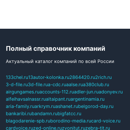
Полный справочник компаний
Актуальный каталог компаний по всей России
133chel.ru
13autor-kolonka.ru
2864420.ru
2rich.ru
3-d-file.ru
3d-file.ru
a-cdc.ru
aalse.ru
a380club.ru
airgungames.ru
accounts-112.ru
adler-jun.ru
adonyev.ru
alfeihavsalnassr.ru
altaipant.ru
argentinamia.ru
aria-family.ru
arkrym.ru
ashanet.ru
belgorod-day.ru
bankaribi.ru
bandamn.ru
bigfatcc.ru
blagodarenie-spb.ru
borodino-media.ru
card-voice.ru
cardvoice.ru
zed-online.ru
zvonitut.ru
zebra-tlt.ru