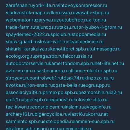
zarafshan.ru
york-life.ru
vintovoykompressor.ru
vladivostok-map.ru
vlknrussia.ru
wasabi-shop.ru
webamator.ru
zaryna.ru
youtubefree.ru
x-ton.ru
trade-farm.ru
tajuncos.ru
taksu.ru
tor-lyubov-i-grom.ru
spayderhed-2022.ru
splclub.ru
stoppamedia.ru
snow-guard.ru
slovar-ivrit.ru
cleanmedicine.ru
shkurki-karakulya.ru
kanotiforet.spb.ru
tutmassage.ru
ecolog.org.ru
praga.spb.ru
falcorussia.ru
autodoctorservis.ru
kamertondom.spb.ru
net-life.net.ru
avto-vozim.ru
sakhcamera.ru
alliance-electro.spb.ru
stroyavt.ru
controlweb1.ru
tdsak74.ru
kinzozo-ru.ru
kvotka.ru
iron-snab.ru
costa-bella.ru
eugrus.pp.ru
associaciya39.ru
primexpo.spb.ru
bezmorchin.ru
ia2.ru
cpt21.ru
ispecspb.ru
regahost.ru
kolosok-elita.ru
tae-kwon.ru
consrio.com.ru
insiam.ru
avegainfo.ru
archery161.ru
bigencyclica.ru
vlast16.ru
korru.net
sarmiento.spb.su
extelopedia.ru
lammin-suo.spb.ru
iskatour.spb.ru
snpi.org.ru
running-line.ru