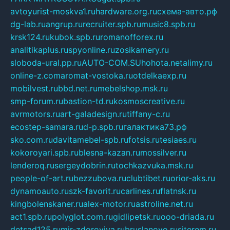
avtoyurist-moskva1.ru
hardware.org.ru
схема-авто.рф
dg-lab.ru
angrup.ru
recruiter.spb.ru
music8.spb.ru
krsk124.ru
kubok.spb.ru
romanofforex.ru
analitikaplus.ru
spyonline.ru
zosikamery.ru
sloboda-ural.pp.ru
AUTO-COM.SU
hohota.net
alimy.ru
online-z.com
aromat-vostoka.ru
otdelkaexp.ru
mobilvest.ru
bbd.net.ru
mebelshop.msk.ru
smp-forum.ru
bastion-td.ru
kosmoscreative.ru
avrmotors.ru
art-galadesign.ru
tiffany-c.ru
ecostep-samara.ru
d-p.spb.ru
галактика73.рф
sko.com.ru
davitamebel-spb.ru
fotsis.ru
tesiaes.ru
kokoroyari.spb.ru
blesna-kazan.ru
mossilver.ru
lenderoq.ru
sergeydobrin.ru
tochkazvuka.msk.ru
people-of-art.ru
bezzubova.ru
clubtibet.ru
orior-aks.ru
dynamoauto.ru
szk-favorit.ru
carlines.ru
flatnsk.ru
kingbolenskaner.ru
alex-motor.ru
astroline.net.ru
act1.spb.ru
polyglot.com.ru
gidlipetsk.ru
ooo-driada.ru
detsad125.ru
mir-zdoroviya.ru
bruslanovo.ru
siterem.ru