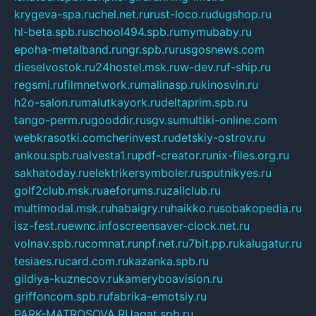
krygeva-spa.ru
chel.net.ru
rust-loco.ru
dugshop.ru
hl-beta.spb.ru
school494.spb.ru
mymubaby.ru
epoha-metalband.ru
ngr.spb.ru
rusgosnews.com
dieselvostok.ru
24hostel.msk.ru
w-dev.ru
f-ship.ru
regsmi.ru
filmnetwork.ru
malinasp.ru
kinosvin.ru
h2o-salon.ru
malutkayork.ru
deltaprim.spb.ru
tango-perm.ru
gooddir.ru
sgv.su
multiki-online.com
webkrasotki.com
cherinvest.ru
detskiy-ostrov.ru
ankou.spb.ru
alvesta1.ru
pdf-creator.ru
nix-files.org.ru
sakhatoday.ru
elektrikersymboler.ru
sputnikyes.ru
golf2club.msk.ru
aeforums.ru
zallclub.ru
multimodal.msk.ru
habaigry.ru
haikko.ru
sobakopedia.ru
isz-fest.ru
ewnc.info
screensaver-clock.net.ru
volnav.spb.ru
comnat.ru
npf.net.ru
7bit.pp.ru
kalugatur.ru
tesiaes.ru
card.com.ru
kazanka.spb.ru
gildiya-kuznecov.ru
kameryboavision.ru
griffoncom.spb.ru
fabrika-emotsiy.ru
PARK-MATROSOVA.RU
agat.spb.ru