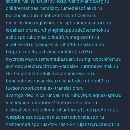
skosta.ru
a-sun.ru
stroy-ldsp.ru
snowlands.org.ru
childrensshoes.ru
mrlizzy.ru
mebelsofiakrd.ru
bulizhenko.ru
rumantick.net.ru
mtszerno.ru
daily-fishing.ru
glushiteli-v-spb.ru
megasat.org.ru
localization.net.ru
flyingfish.pp.ru
ds5teremok.ru
aclib.spb.ru
komissionka30.ru
mag-profit.ru
icentre-74.ru
leasing-nsk.ru
hd39.ru
rcd.com.ru
bioprot.ru
deltaextreme.ru
mirkotlov07.ru
mycrossway.ru
temamedia.ru
art-fusing.ru
cbslefort.ru
sunroadwatch.ru
citroen-yaroslavl.ru
ratnews.msk.ru
sk-if.ru
joomlamoduli.ru
academic-work.ru
bananaboys.ru
sanekua.ru
lianafrukt.ru
beta43.ru
tucsonwoori.com
alex-translation.ru
avantgardeclinics.ru
noel.msk.ru
buylq.ru
aquas-spb.ru
vilnerivne.com
bobry-2.ru
vtoroe-solnce.ru
nickysheen.ru
clockmir.ru
huntercraft.ru
стройокт.рф
webpixels.ru
pczz.msk.su
petrodvorets.spb.ru
nsintermed.spb.ru
avtovirazh-24.ru
jazzq.ru
czecot.ru