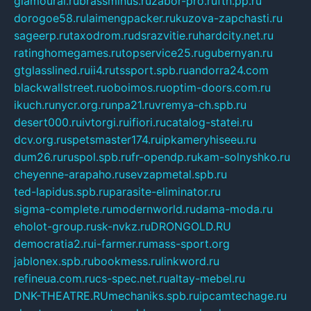
glamourai.ru
brassminus.ru
zabor-pro.ru
ftn.pp.ru
dorogoe58.ru
laimengpacker.ru
kuzova-zapchasti.ru
sageerp.ru
taxodrom.ru
dsrazvitie.ru
hardcity.net.ru
ratinghomegames.ru
topservice25.ru
gubernyan.ru
gtglasslined.ru
ii4.ru
tssport.spb.ru
andorra24.com
blackwallstreet.ru
oboimos.ru
optim-doors.com.ru
ikuch.ru
nycr.org.ru
npa21.ru
vremya-ch.spb.ru
desert000.ru
ivtorgi.ru
ifiori.ru
catalog-statei.ru
dcv.org.ru
spetsmaster174.ru
ipkameryhiseeu.ru
dum26.ru
ruspol.spb.ru
fr-opendp.ru
kam-solnyshko.ru
cheyenne-arapaho.ru
sevzapmetal.spb.ru
ted-lapidus.spb.ru
parasite-eliminator.ru
sigma-complete.ru
modernworld.ru
dama-moda.ru
eholot-group.ru
sk-nvkz.ru
DRONGOLD.RU
democratia2.ru
i-farmer.ru
mass-sport.org
jablonex.spb.ru
bookmess.ru
linkword.ru
refineua.com.ru
cs-spec.net.ru
altay-mebel.ru
DNK-THEATRE.RU
mechaniks.spb.ru
ipcamtechage.ru