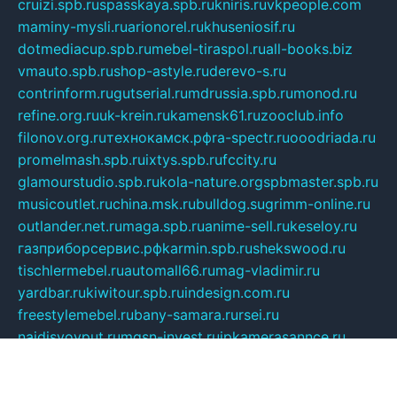
cruizi.spb.ru
spasskaya.spb.ru
kniris.ru
vkpeople.com
maminy-mysli.ru
arionorel.ru
khuseniosif.ru
dotmediacup.spb.ru
mebel-tiraspol.ru
all-books.biz
vmauto.spb.ru
shop-astyle.ru
derevo-s.ru
contrinform.ru
gutserial.ru
mdrussia.spb.ru
monod.ru
refine.org.ru
uk-krein.ru
kamensk61.ru
zooclub.info
filonov.org.ru
технокамск.рф
ra-spectr.ru
ooodriada.ru
promelmash.spb.ru
ixtys.spb.ru
fccity.ru
glamourstudio.spb.ru
kola-nature.org
spbmaster.spb.ru
musicoutlet.ru
china.msk.ru
bulldog.su
grimm-online.ru
outlander.net.ru
maga.spb.ru
anime-sell.ru
keseloy.ru
газприборсервис.рф
karmin.spb.ru
shekswood.ru
tischlermebel.ru
automall66.ru
mag-vladimir.ru
yardbar.ru
kiwitour.spb.ru
indesign.com.ru
freestylemebel.ru
bany-samara.ru
rsei.ru
naidisvoyput.ru
mgsn-invest.ru
ipkamerasannce.ru
alicante-house.ru
ibelka74.ru
cozyhouse.info
vlkargalev-studio.ru
700mb.ru
figura-ufa.ru
alina-live.ru