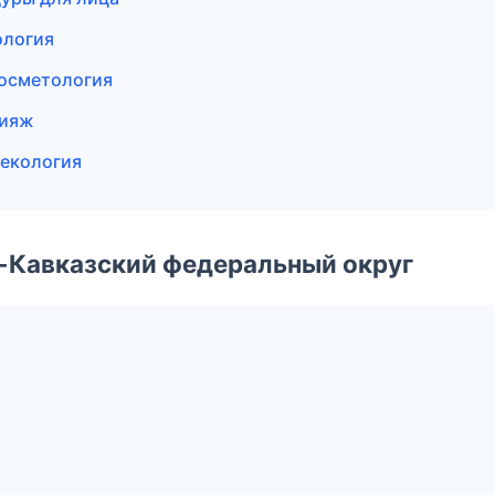
ология
косметология
кияж
некология
о-Кавказский федеральный округ