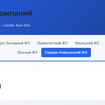
компаний
г
» Center Aura Skin
ро-Западный ФО
Приволжский ФО
Уральский ФО
Южный ФО
Северо-Кавказский ФО
n