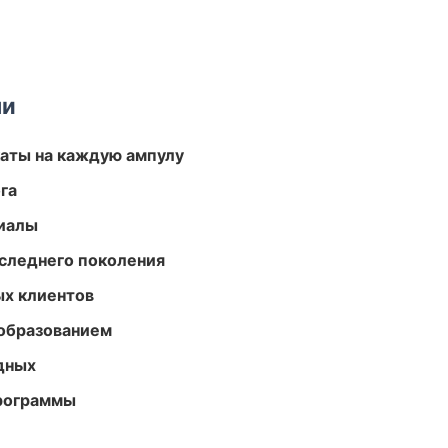
ми
аты на каждую ампулу
га
риалы
следнего поколения
ых клиентов
образованием
одных
программы