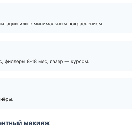
литации или с минимальным покраснением.
с, филлеры 8-18 мес, лазер — курсом.
тнёры.
ентный макияж