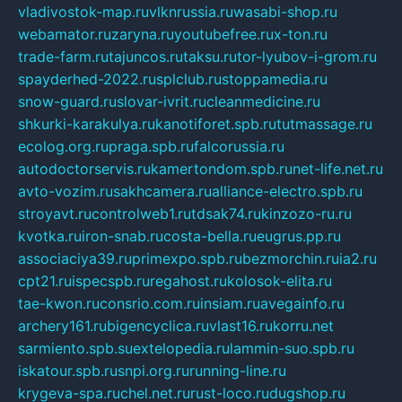
vladivostok-map.ru
vlknrussia.ru
wasabi-shop.ru
webamator.ru
zaryna.ru
youtubefree.ru
x-ton.ru
trade-farm.ru
tajuncos.ru
taksu.ru
tor-lyubov-i-grom.ru
spayderhed-2022.ru
splclub.ru
stoppamedia.ru
snow-guard.ru
slovar-ivrit.ru
cleanmedicine.ru
shkurki-karakulya.ru
kanotiforet.spb.ru
tutmassage.ru
ecolog.org.ru
praga.spb.ru
falcorussia.ru
autodoctorservis.ru
kamertondom.spb.ru
net-life.net.ru
avto-vozim.ru
sakhcamera.ru
alliance-electro.spb.ru
stroyavt.ru
controlweb1.ru
tdsak74.ru
kinzozo-ru.ru
kvotka.ru
iron-snab.ru
costa-bella.ru
eugrus.pp.ru
associaciya39.ru
primexpo.spb.ru
bezmorchin.ru
ia2.ru
cpt21.ru
ispecspb.ru
regahost.ru
kolosok-elita.ru
tae-kwon.ru
consrio.com.ru
insiam.ru
avegainfo.ru
archery161.ru
bigencyclica.ru
vlast16.ru
korru.net
sarmiento.spb.su
extelopedia.ru
lammin-suo.spb.ru
iskatour.spb.ru
snpi.org.ru
running-line.ru
krygeva-spa.ru
chel.net.ru
rust-loco.ru
dugshop.ru