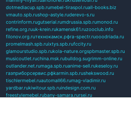
maminy-mysli.ru
arionorel.ru
khuseniosif.ru
dotmediacup.spb.ru
mebel-tiraspol.ru
all-books.biz
vmauto.spb.ru
shop-astyle.ru
derevo-s.ru
contrinform.ru
gutserial.ru
mdrussia.spb.ru
monod.ru
refine.org.ru
uk-krein.ru
kamensk61.ru
zooclub.info
filonov.org.ru
технокамск.рф
ra-spectr.ru
ooodriada.ru
promelmash.spb.ru
ixtys.spb.ru
fccity.ru
glamourstudio.spb.ru
kola-nature.org
spbmaster.spb.ru
musicoutlet.ru
china.msk.ru
bulldog.su
grimm-online.ru
outlander.net.ru
maga.spb.ru
anime-sell.ru
keseloy.ru
газприборсервис.рф
karmin.spb.ru
shekswood.ru
tischlermebel.ru
automall66.ru
mag-vladimir.ru
yardbar.ru
kiwitour.spb.ru
indesign.com.ru
freestylemebel.ru
bany-samara.ru
rsei.ru
naidisvoyput.ru
mgsn-invest.ru
ipkamerasannce.ru
alicante-house.ru
ibelka74.ru
cozyhouse.info
vlkargalev-studio.ru
700mb.ru
figura-ufa.ru
alina-live.ru
belarusiannews.ru
womenknow.ru
dos-vniimk.ru