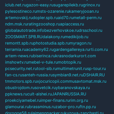
iclub.net.ru
gazon-easy.ru
sugarepilekb.ru
grinox.ru
pylesostineco.ru
msts-ozarenie.ru
kameryjooan.ru
artemovskij.ru
dopler.spb.ru
aid70.ru
metall-perm.ru
ndm.msk.ru
ratingzooshop.ru
apiaccess.ru
globalautotrade.info
bezverhovskoe.ru
drsschool.ru
ZOOSMART.SPB.RU
dalakony.ru
medikijob.ru
remontt.spb.ru
photostudia.spb.ru
myragon.ru
terramia.ru
academy62.ru
gardengallereya.ru
rti.com.ru
artem-news.ru
biserinca.ru
krasnodarkurort.com
imshowtv.ru
mebel-v-tule.ru
mobtopik.ru
pcsecurity.net.ru
tool-sib.ru
multimetrunit.ru
sp-tour.ru
fan-cs.ru
santeh-russia.ru
symbian9.net.ru
DSHAIR.RU
tmmotors.spb.ru
xjocuricopii.com
musavtomat.msk.ru
obustrojdom.ru
sovetcik.ru
ybaranovskaya.ru
ppknews.ru
cult-alshei.ru
JAPANRUSSIA.RU
proekciyamebel.ru
imper-finans.ru
rim.org.ru
glamourai.ru
brassminus.ru
zabor-pro.ru
ftn.pp.ru
dorogoe58.ru
laimengpacker.ru
kuzova-zapchasti.ru