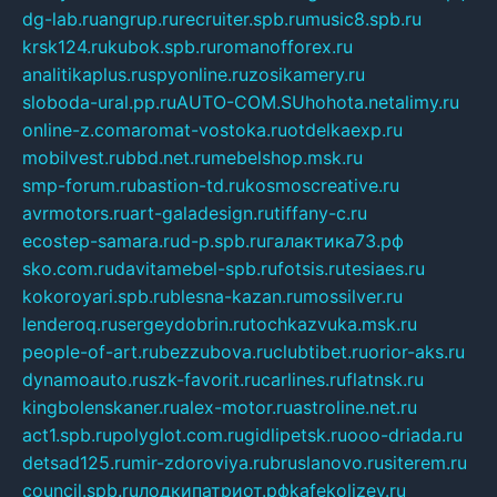
dg-lab.ru
angrup.ru
recruiter.spb.ru
music8.spb.ru
krsk124.ru
kubok.spb.ru
romanofforex.ru
analitikaplus.ru
spyonline.ru
zosikamery.ru
sloboda-ural.pp.ru
AUTO-COM.SU
hohota.net
alimy.ru
online-z.com
aromat-vostoka.ru
otdelkaexp.ru
mobilvest.ru
bbd.net.ru
mebelshop.msk.ru
smp-forum.ru
bastion-td.ru
kosmoscreative.ru
avrmotors.ru
art-galadesign.ru
tiffany-c.ru
ecostep-samara.ru
d-p.spb.ru
галактика73.рф
sko.com.ru
davitamebel-spb.ru
fotsis.ru
tesiaes.ru
kokoroyari.spb.ru
blesna-kazan.ru
mossilver.ru
lenderoq.ru
sergeydobrin.ru
tochkazvuka.msk.ru
people-of-art.ru
bezzubova.ru
clubtibet.ru
orior-aks.ru
dynamoauto.ru
szk-favorit.ru
carlines.ru
flatnsk.ru
kingbolenskaner.ru
alex-motor.ru
astroline.net.ru
act1.spb.ru
polyglot.com.ru
gidlipetsk.ru
ooo-driada.ru
detsad125.ru
mir-zdoroviya.ru
bruslanovo.ru
siterem.ru
council.spb.ru
лодкипатриот.рф
kafekolizey.ru