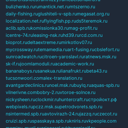
bulizhenko.ru
rumantick.net.ru
mtszerno.ru
daily-fishing.ru
glushiteli-v-spb.ru
megasat.org.ru
localization.net.ru
flyingfish.pp.ru
ds5teremok.ru
aclib.spb.ru
komissionka30.ru
mag-profit.ru
icentre-74.ru
leasing-nsk.ru
hd39.ru
rcd.com.ru
bioprot.ru
deltaextreme.ru
mirkotlov07.ru
mycrossway.ru
temamedia.ru
art-fusing.ru
cbslefort.ru
sunroadwatch.ru
citroen-yaroslavl.ru
ratnews.msk.ru
sk-if.ru
joomlamoduli.ru
academic-work.ru
bananaboys.ru
sanekua.ru
lianafrukt.ru
beta43.ru
tucsonwoori.com
alex-translation.ru
avantgardeclinics.ru
noel.msk.ru
buylq.ru
aquas-spb.ru
vilnerivne.com
bobry-2.ru
vtoroe-solnce.ru
nickysheen.ru
clockmir.ru
huntercraft.ru
стройокт.рф
webpixels.ru
pczz.msk.su
petrodvorets.spb.ru
nsintermed.spb.ru
avtovirazh-24.ru
jazzq.ru
czecot.ru
cruizi.spb.ru
spasskaya.spb.ru
kniris.ru
vkpeople.com