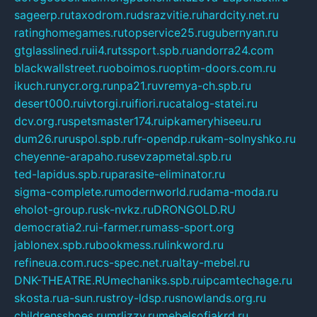
sageerp.ru
taxodrom.ru
dsrazvitie.ru
hardcity.net.ru
ratinghomegames.ru
topservice25.ru
gubernyan.ru
gtglasslined.ru
ii4.ru
tssport.spb.ru
andorra24.com
blackwallstreet.ru
oboimos.ru
optim-doors.com.ru
ikuch.ru
nycr.org.ru
npa21.ru
vremya-ch.spb.ru
desert000.ru
ivtorgi.ru
ifiori.ru
catalog-statei.ru
dcv.org.ru
spetsmaster174.ru
ipkameryhiseeu.ru
dum26.ru
ruspol.spb.ru
fr-opendp.ru
kam-solnyshko.ru
cheyenne-arapaho.ru
sevzapmetal.spb.ru
ted-lapidus.spb.ru
parasite-eliminator.ru
sigma-complete.ru
modernworld.ru
dama-moda.ru
eholot-group.ru
sk-nvkz.ru
DRONGOLD.RU
democratia2.ru
i-farmer.ru
mass-sport.org
jablonex.spb.ru
bookmess.ru
linkword.ru
refineua.com.ru
cs-spec.net.ru
altay-mebel.ru
DNK-THEATRE.RU
mechaniks.spb.ru
ipcamtechage.ru
skosta.ru
a-sun.ru
stroy-ldsp.ru
snowlands.org.ru
childrensshoes.ru
mrlizzy.ru
mebelsofiakrd.ru