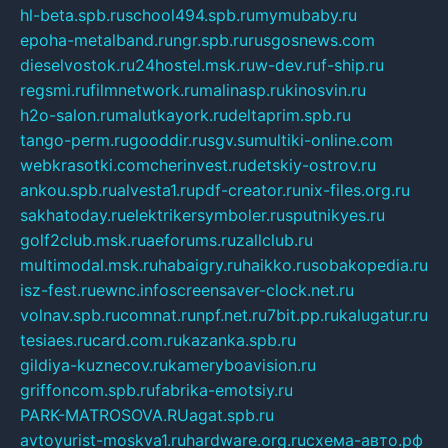
hl-beta.spb.ru
school494.spb.ru
mymubaby.ru
epoha-metalband.ru
ngr.spb.ru
rusgosnews.com
dieselvostok.ru
24hostel.msk.ru
w-dev.ru
f-ship.ru
regsmi.ru
filmnetwork.ru
malinasp.ru
kinosvin.ru
h2o-salon.ru
malutkayork.ru
deltaprim.spb.ru
tango-perm.ru
gooddir.ru
sgv.su
multiki-online.com
webkrasotki.com
cherinvest.ru
detskiy-ostrov.ru
ankou.spb.ru
alvesta1.ru
pdf-creator.ru
nix-files.org.ru
sakhatoday.ru
elektrikersymboler.ru
sputnikyes.ru
golf2club.msk.ru
aeforums.ru
zallclub.ru
multimodal.msk.ru
habaigry.ru
haikko.ru
sobakopedia.ru
isz-fest.ru
ewnc.info
screensaver-clock.net.ru
volnav.spb.ru
comnat.ru
npf.net.ru
7bit.pp.ru
kalugatur.ru
tesiaes.ru
card.com.ru
kazanka.spb.ru
gildiya-kuznecov.ru
kameryboavision.ru
griffoncom.spb.ru
fabrika-emotsiy.ru
PARK-MATROSOVA.RU
agat.spb.ru
avtoyurist-moskva1.ru
hardware.org.ru
схема-авто.рф