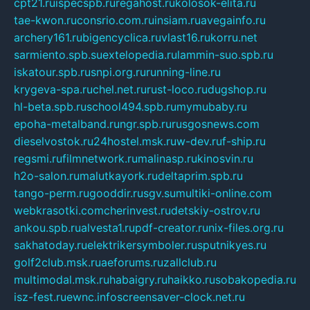
cpt21.ru
ispecspb.ru
regahost.ru
kolosok-elita.ru
tae-kwon.ru
consrio.com.ru
insiam.ru
avegainfo.ru
archery161.ru
bigencyclica.ru
vlast16.ru
korru.net
sarmiento.spb.su
extelopedia.ru
lammin-suo.spb.ru
iskatour.spb.ru
snpi.org.ru
running-line.ru
krygeva-spa.ru
chel.net.ru
rust-loco.ru
dugshop.ru
hl-beta.spb.ru
school494.spb.ru
mymubaby.ru
epoha-metalband.ru
ngr.spb.ru
rusgosnews.com
dieselvostok.ru
24hostel.msk.ru
w-dev.ru
f-ship.ru
regsmi.ru
filmnetwork.ru
malinasp.ru
kinosvin.ru
h2o-salon.ru
malutkayork.ru
deltaprim.spb.ru
tango-perm.ru
gooddir.ru
sgv.su
multiki-online.com
webkrasotki.com
cherinvest.ru
detskiy-ostrov.ru
ankou.spb.ru
alvesta1.ru
pdf-creator.ru
nix-files.org.ru
sakhatoday.ru
elektrikersymboler.ru
sputnikyes.ru
golf2club.msk.ru
aeforums.ru
zallclub.ru
multimodal.msk.ru
habaigry.ru
haikko.ru
sobakopedia.ru
isz-fest.ru
ewnc.info
screensaver-clock.net.ru