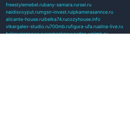
freestylemebel.ru
bany-samara.ru
rsei.ru
naidisvoyput.ru
mgsn-invest.ru
ipkamerasannce.ru
alicante-house.ru
ibelka74.ru
cozyhouse.info
vlkargalev-studio.ru
700mb.ru
figura-ufa.ru
alina-live.ru
belarusiannews.ru
womenknow.ru
dos-vniimk.ru
sega.net.ru
dv.net.ru
phenomenonsofhistory.com
telesputnik.net.ru
wall.pp.ru
pylesosroidmi.ru
gtc-clan.ru
cligs.ru
bibikazap.ru
popova.org.ru
netwhistler.spb.ru
bellvil.ru
bonzon.ru
iss-vladik.ru
defiparis.net.ru
las-gryzas.ru
amku.ru
electednews.spb.ru
feather.org.ru
spar72.ru
tankiigri.ru
dominus.com.ru
ibtree.ru
sanykool.pp.ru
unixlib.org.ru
menatep.spb.ru
gartenterrassen.ru
printeka.ru
skvozilka.com.ru
parkovka-pub.ru
lovemobi.ru
art-ru.ru
emulatorz.com.ru
alucomp.com.ru
tatforum.com.ru
alternativa-profi.ru
dermakler.ru
artsurvey.ru
aredir.ru
khimspas.ru
centr-maxi.ru
2018r.ru
bort-stomer-defort.ru
professional2.ru
gibsons.ru