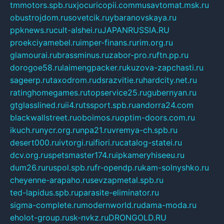
tmmotors.spb.ru
xjocuricopii.com
musavtomat.msk.ru
obustrojdom.ru
sovetcik.ru
ybaranovskaya.ru
ppknews.ru
cult-alshei.ru
JAPANRUSSIA.RU
proekciyamebel.ru
imper-finans.ru
rim.org.ru
glamourai.ru
brassminus.ru
zabor-pro.ru
ftn.pp.ru
dorogoe58.ru
laimengpacker.ru
kuzova-zapchasti.ru
sageerp.ru
taxodrom.ru
dsrazvitie.ru
hardcity.net.ru
ratinghomegames.ru
topservice25.ru
gubernyan.ru
gtglasslined.ru
ii4.ru
tssport.spb.ru
andorra24.com
blackwallstreet.ru
oboimos.ru
optim-doors.com.ru
ikuch.ru
nycr.org.ru
npa21.ru
vremya-ch.spb.ru
desert000.ru
ivtorgi.ru
ifiori.ru
catalog-statei.ru
dcv.org.ru
spetsmaster174.ru
ipkameryhiseeu.ru
dum26.ru
ruspol.spb.ru
fr-opendp.ru
kam-solnyshko.ru
cheyenne-arapaho.ru
sevzapmetal.spb.ru
ted-lapidus.spb.ru
parasite-eliminator.ru
sigma-complete.ru
modernworld.ru
dama-moda.ru
eholot-group.ru
sk-nvkz.ru
DRONGOLD.RU