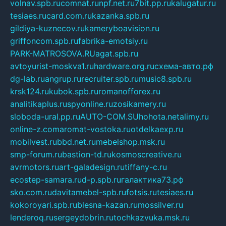
volnav.spb.ru
comnat.ru
npf.net.ru
7bit.pp.ru
kalugatur.ru
tesiaes.ru
card.com.ru
kazanka.spb.ru
gildiya-kuznecov.ru
kameryboavision.ru
griffoncom.spb.ru
fabrika-emotsiy.ru
PARK-MATROSOVA.RU
agat.spb.ru
avtoyurist-moskva1.ru
hardware.org.ru
схема-авто.рф
dg-lab.ru
angrup.ru
recruiter.spb.ru
music8.spb.ru
krsk124.ru
kubok.spb.ru
romanofforex.ru
analitikaplus.ru
spyonline.ru
zosikamery.ru
sloboda-ural.pp.ru
AUTO-COM.SU
hohota.net
alimy.ru
online-z.com
aromat-vostoka.ru
otdelkaexp.ru
mobilvest.ru
bbd.net.ru
mebelshop.msk.ru
smp-forum.ru
bastion-td.ru
kosmoscreative.ru
avrmotors.ru
art-galadesign.ru
tiffany-c.ru
ecostep-samara.ru
d-p.spb.ru
галактика73.рф
sko.com.ru
davitamebel-spb.ru
fotsis.ru
tesiaes.ru
kokoroyari.spb.ru
blesna-kazan.ru
mossilver.ru
lenderoq.ru
sergeydobrin.ru
tochkazvuka.msk.ru