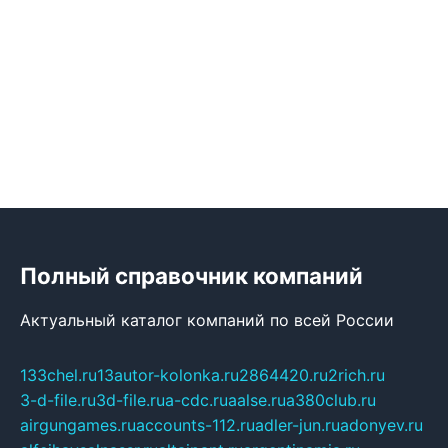
Полный справочник компаний
Актуальный каталог компаний по всей России
133chel.ru
13autor-kolonka.ru
2864420.ru
2rich.ru
3-d-file.ru
3d-file.ru
a-cdc.ru
aalse.ru
a380club.ru
airgungames.ru
accounts-112.ru
adler-jun.ru
adonyev.ru