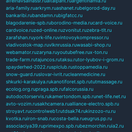
alfeihavsalnassr.ru
altaipant.ru
argentinamia.ru
aria-family.ru
arkrym.ru
ashanet.ru
belgorod-day.ru
bankaribi.ru
bandamn.ru
bigfatcc.ru
blagodarenie-spb.ru
borodino-media.ru
card-voice.ru
cardvoice.ru
zed-online.ru
zvonitut.ru
zebra-tlt.ru
zarafshan.ru
york-life.ru
vintovoykompressor.ru
vladivostok-map.ru
vlknrussia.ru
wasabi-shop.ru
webamator.ru
zaryna.ru
youtubefree.ru
x-ton.ru
trade-farm.ru
tajuncos.ru
taksu.ru
tor-lyubov-i-grom.ru
spayderhed-2022.ru
splclub.ru
stoppamedia.ru
snow-guard.ru
slovar-ivrit.ru
cleanmedicine.ru
shkurki-karakulya.ru
kanotiforet.spb.ru
tutmassage.ru
ecolog.org.ru
praga.spb.ru
falcorussia.ru
autodoctorservis.ru
kamertondom.spb.ru
net-life.net.ru
avto-vozim.ru
sakhcamera.ru
alliance-electro.spb.ru
stroyavt.ru
controlweb1.ru
tdsak74.ru
kinzozo-ru.ru
kvotka.ru
iron-snab.ru
costa-bella.ru
eugrus.pp.ru
associaciya39.ru
primexpo.spb.ru
bezmorchin.ru
ia2.ru