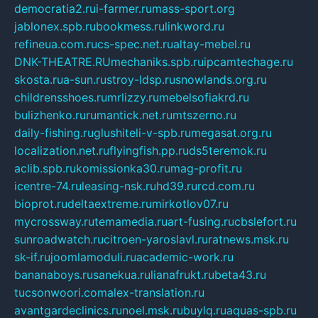
democratia2.ru
i-farmer.ru
mass-sport.org
jablonex.spb.ru
bookmess.ru
linkword.ru
refineua.com.ru
cs-spec.net.ru
altay-mebel.ru
DNK-THEATRE.RU
mechaniks.spb.ru
ipcamtechage.ru
skosta.ru
a-sun.ru
stroy-ldsp.ru
snowlands.org.ru
childrensshoes.ru
mrlizzy.ru
mebelsofiakrd.ru
bulizhenko.ru
rumantick.net.ru
mtszerno.ru
daily-fishing.ru
glushiteli-v-spb.ru
megasat.org.ru
localization.net.ru
flyingfish.pp.ru
ds5teremok.ru
aclib.spb.ru
komissionka30.ru
mag-profit.ru
icentre-74.ru
leasing-nsk.ru
hd39.ru
rcd.com.ru
bioprot.ru
deltaextreme.ru
mirkotlov07.ru
mycrossway.ru
temamedia.ru
art-fusing.ru
cbslefort.ru
sunroadwatch.ru
citroen-yaroslavl.ru
ratnews.msk.ru
sk-if.ru
joomlamoduli.ru
academic-work.ru
bananaboys.ru
sanekua.ru
lianafrukt.ru
beta43.ru
tucsonwoori.com
alex-translation.ru
avantgardeclinics.ru
noel.msk.ru
buylq.ru
aquas-spb.ru