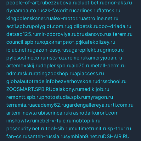
people-of-art.ru
bezzubova.ru
clubtibet.ru
orior-aks.ru
dynamoauto.ru
szk-favorit.ru
carlines.ru
flatnsk.ru
kingbolenskaner.ru
alex-motor.ru
astroline.net.ru
act1.spb.ru
polyglot.com.ru
gidlipetsk.ru
ooo-driada.ru
detsad125.ru
mir-zdoroviya.ru
bruslanovo.ru
siterem.ru
council.spb.ru
лодкипатриот.рф
kafekolizey.ru
iclub.net.ru
gazon-easy.ru
sugarepilekb.ru
grinox.ru
pylesostineco.ru
msts-ozarenie.ru
kameryjooan.ru
artemovskij.ru
dopler.spb.ru
aid70.ru
metall-perm.ru
ndm.msk.ru
ratingzooshop.ru
apiaccess.ru
globalautotrade.info
bezverhovskoe.ru
drsschool.ru
ZOOSMART.SPB.RU
dalakony.ru
medikijob.ru
remontt.spb.ru
photostudia.spb.ru
myragon.ru
terramia.ru
academy62.ru
gardengallereya.ru
rti.com.ru
artem-news.ru
biserinca.ru
krasnodarkurort.com
imshowtv.ru
mebel-v-tule.ru
mobtopik.ru
pcsecurity.net.ru
tool-sib.ru
multimetrunit.ru
sp-tour.ru
fan-cs.ru
santeh-russia.ru
symbian9.net.ru
DSHAIR.RU