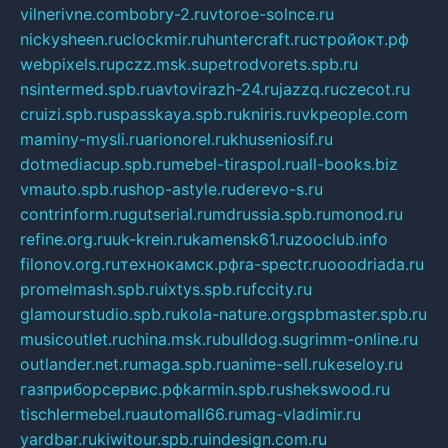
vilnerivne.com
bobry-2.ru
vtoroe-solnce.ru
nickysheen.ru
clockmir.ru
huntercraft.ru
стройокт.рф
webpixels.ru
pczz.msk.su
petrodvorets.spb.ru
nsintermed.spb.ru
avtovirazh-24.ru
jazzq.ru
czecot.ru
cruizi.spb.ru
spasskaya.spb.ru
kniris.ru
vkpeople.com
maminy-mysli.ru
arionorel.ru
khuseniosif.ru
dotmediacup.spb.ru
mebel-tiraspol.ru
all-books.biz
vmauto.spb.ru
shop-astyle.ru
derevo-s.ru
contrinform.ru
gutserial.ru
mdrussia.spb.ru
monod.ru
refine.org.ru
uk-krein.ru
kamensk61.ru
zooclub.info
filonov.org.ru
технокамск.рф
ra-spectr.ru
ooodriada.ru
promelmash.spb.ru
ixtys.spb.ru
fccity.ru
glamourstudio.spb.ru
kola-nature.org
spbmaster.spb.ru
musicoutlet.ru
china.msk.ru
bulldog.su
grimm-online.ru
outlander.net.ru
maga.spb.ru
anime-sell.ru
keseloy.ru
газприборсервис.рф
karmin.spb.ru
shekswood.ru
tischlermebel.ru
automall66.ru
mag-vladimir.ru
yardbar.ru
kiwitour.spb.ru
indesign.com.ru