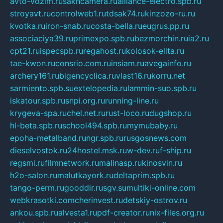
avto-vozim.ru
sakhcamera.ru
alliance-electro.spb.ru
stroyavt.ru
controlweb1.ru
tdsak74.ru
kinzozo-ru.ru
kvotka.ru
iron-snab.ru
costa-bella.ru
eugrus.pp.ru
associaciya39.ru
primexpo.spb.ru
bezmorchin.ru
ia2.ru
cpt21.ru
ispecspb.ru
regahost.ru
kolosok-elita.ru
tae-kwon.ru
consrio.com.ru
insiam.ru
avegainfo.ru
archery161.ru
bigencyclica.ru
vlast16.ru
korru.net
sarmiento.spb.su
extelopedia.ru
lammin-suo.spb.ru
iskatour.spb.ru
snpi.org.ru
running-line.ru
krygeva-spa.ru
chel.net.ru
rust-loco.ru
dugshop.ru
hl-beta.spb.ru
school494.spb.ru
mymubaby.ru
epoha-metalband.ru
ngr.spb.ru
rusgosnews.com
dieselvostok.ru
24hostel.msk.ru
w-dev.ru
f-ship.ru
regsmi.ru
filmnetwork.ru
malinasp.ru
kinosvin.ru
h2o-salon.ru
malutkayork.ru
deltaprim.spb.ru
tango-perm.ru
gooddir.ru
sgv.su
multiki-online.com
webkrasotki.com
cherinvest.ru
detskiy-ostrov.ru
ankou.spb.ru
alvesta1.ru
pdf-creator.ru
nix-files.org.ru