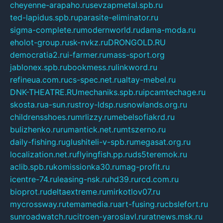
cheyenne-arapaho.ru
sevzapmetal.spb.ru
ted-lapidus.spb.ru
parasite-eliminator.ru
sigma-complete.ru
modernworld.ru
dama-moda.ru
eholot-group.ru
sk-nvkz.ru
DRONGOLD.RU
democratia2.ru
i-farmer.ru
mass-sport.org
jablonex.spb.ru
bookmess.ru
linkword.ru
refineua.com.ru
cs-spec.net.ru
altay-mebel.ru
DNK-THEATRE.RU
mechaniks.spb.ru
ipcamtechage.ru
skosta.ru
a-sun.ru
stroy-ldsp.ru
snowlands.org.ru
childrensshoes.ru
mrlizzy.ru
mebelsofiakrd.ru
bulizhenko.ru
rumantick.net.ru
mtszerno.ru
daily-fishing.ru
glushiteli-v-spb.ru
megasat.org.ru
localization.net.ru
flyingfish.pp.ru
ds5teremok.ru
aclib.spb.ru
komissionka30.ru
mag-profit.ru
icentre-74.ru
leasing-nsk.ru
hd39.ru
rcd.com.ru
bioprot.ru
deltaextreme.ru
mirkotlov07.ru
mycrossway.ru
temamedia.ru
art-fusing.ru
cbslefort.ru
sunroadwatch.ru
citroen-yaroslavl.ru
ratnews.msk.ru