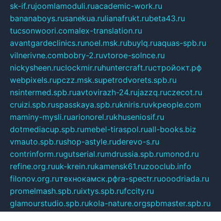
sk-if.ru
joomlamoduli.ru
academic-work.ru
bananaboys.ru
sanekua.ru
lianafrukt.ru
beta43.ru
tucsonwoori.com
alex-translation.ru
avantgardeclinics.ru
noel.msk.ru
buylq.ru
aquas-spb.ru
vilnerivne.com
bobry-2.ru
vtoroe-solnce.ru
nickysheen.ru
clockmir.ru
huntercraft.ru
стройокт.рф
webpixels.ru
pczz.msk.su
petrodvorets.spb.ru
nsintermed.spb.ru
avtovirazh-24.ru
jazzq.ru
czecot.ru
cruizi.spb.ru
spasskaya.spb.ru
kniris.ru
vkpeople.com
maminy-mysli.ru
arionorel.ru
khuseniosif.ru
dotmediacup.spb.ru
mebel-tiraspol.ru
all-books.biz
vmauto.spb.ru
shop-astyle.ru
derevo-s.ru
contrinform.ru
gutserial.ru
mdrussia.spb.ru
monod.ru
refine.org.ru
uk-krein.ru
kamensk61.ru
zooclub.info
filonov.org.ru
технокамск.рф
ra-spectr.ru
ooodriada.ru
promelmash.spb.ru
ixtys.spb.ru
fccity.ru
glamourstudio.spb.ru
kola-nature.org
spbmaster.spb.ru
musicoutlet.ru
china.msk.ru
bulldog.su
grimm-online.ru