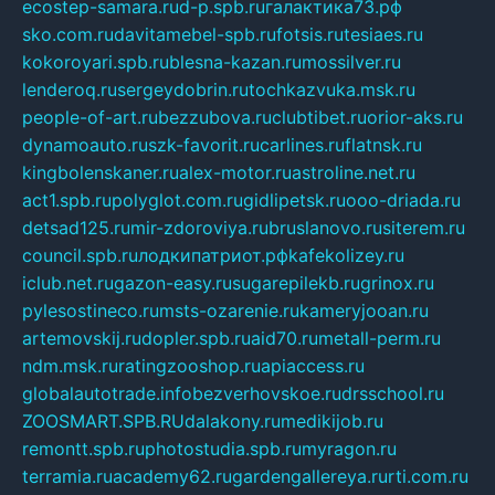
ecostep-samara.ru
d-p.spb.ru
галактика73.рф
sko.com.ru
davitamebel-spb.ru
fotsis.ru
tesiaes.ru
kokoroyari.spb.ru
blesna-kazan.ru
mossilver.ru
lenderoq.ru
sergeydobrin.ru
tochkazvuka.msk.ru
people-of-art.ru
bezzubova.ru
clubtibet.ru
orior-aks.ru
dynamoauto.ru
szk-favorit.ru
carlines.ru
flatnsk.ru
kingbolenskaner.ru
alex-motor.ru
astroline.net.ru
act1.spb.ru
polyglot.com.ru
gidlipetsk.ru
ooo-driada.ru
detsad125.ru
mir-zdoroviya.ru
bruslanovo.ru
siterem.ru
council.spb.ru
лодкипатриот.рф
kafekolizey.ru
iclub.net.ru
gazon-easy.ru
sugarepilekb.ru
grinox.ru
pylesostineco.ru
msts-ozarenie.ru
kameryjooan.ru
artemovskij.ru
dopler.spb.ru
aid70.ru
metall-perm.ru
ndm.msk.ru
ratingzooshop.ru
apiaccess.ru
globalautotrade.info
bezverhovskoe.ru
drsschool.ru
ZOOSMART.SPB.RU
dalakony.ru
medikijob.ru
remontt.spb.ru
photostudia.spb.ru
myragon.ru
terramia.ru
academy62.ru
gardengallereya.ru
rti.com.ru