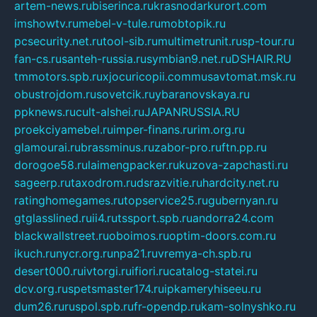
artem-news.ru
biserinca.ru
krasnodarkurort.com
imshowtv.ru
mebel-v-tule.ru
mobtopik.ru
pcsecurity.net.ru
tool-sib.ru
multimetrunit.ru
sp-tour.ru
fan-cs.ru
santeh-russia.ru
symbian9.net.ru
DSHAIR.RU
tmmotors.spb.ru
xjocuricopii.com
musavtomat.msk.ru
obustrojdom.ru
sovetcik.ru
ybaranovskaya.ru
ppknews.ru
cult-alshei.ru
JAPANRUSSIA.RU
proekciyamebel.ru
imper-finans.ru
rim.org.ru
glamourai.ru
brassminus.ru
zabor-pro.ru
ftn.pp.ru
dorogoe58.ru
laimengpacker.ru
kuzova-zapchasti.ru
sageerp.ru
taxodrom.ru
dsrazvitie.ru
hardcity.net.ru
ratinghomegames.ru
topservice25.ru
gubernyan.ru
gtglasslined.ru
ii4.ru
tssport.spb.ru
andorra24.com
blackwallstreet.ru
oboimos.ru
optim-doors.com.ru
ikuch.ru
nycr.org.ru
npa21.ru
vremya-ch.spb.ru
desert000.ru
ivtorgi.ru
ifiori.ru
catalog-statei.ru
dcv.org.ru
spetsmaster174.ru
ipkameryhiseeu.ru
dum26.ru
ruspol.spb.ru
fr-opendp.ru
kam-solnyshko.ru