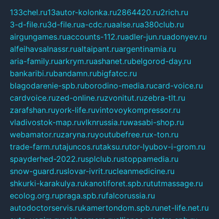
133chel.ru
13autor-kolonka.ru
2864420.ru
2rich.ru
3-d-file.ru
3d-file.ru
a-cdc.ru
aalse.ru
a380club.ru
airgungames.ru
accounts-112.ru
adler-jun.ru
adonyev.ru
alfeihavsalnassr.ru
altaipant.ru
argentinamia.ru
aria-family.ru
arkrym.ru
ashanet.ru
belgorod-day.ru
bankaribi.ru
bandamn.ru
bigfatcc.ru
blagodarenie-spb.ru
borodino-media.ru
card-voice.ru
cardvoice.ru
zed-online.ru
zvonitut.ru
zebra-tlt.ru
zarafshan.ru
york-life.ru
vintovoykompressor.ru
vladivostok-map.ru
vlknrussia.ru
wasabi-shop.ru
webamator.ru
zaryna.ru
youtubefree.ru
x-ton.ru
trade-farm.ru
tajuncos.ru
taksu.ru
tor-lyubov-i-grom.ru
spayderhed-2022.ru
splclub.ru
stoppamedia.ru
snow-guard.ru
slovar-ivrit.ru
cleanmedicine.ru
shkurki-karakulya.ru
kanotiforet.spb.ru
tutmassage.ru
ecolog.org.ru
praga.spb.ru
falcorussia.ru
autodoctorservis.ru
kamertondom.spb.ru
net-life.net.ru