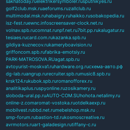
sakhatoday.ru
elektrikersymboler.ru
sputnikyes.ru
golf2club.msk.ru
aeforums.ru
zallclub.ru
multimodal.msk.ru
habaigry.ru
haikko.ru
sobakopedia.ru
isz-fest.ru
ewnc.info
screensaver-clock.net.ru
volnav.spb.ru
comnat.ru
npf.net.ru
7bit.pp.ru
kalugatur.ru
tesiaes.ru
card.com.ru
kazanka.spb.ru
gildiya-kuznecov.ru
kameryboavision.ru
griffoncom.spb.ru
fabrika-emotsiy.ru
PARK-MATROSOVA.RU
agat.spb.ru
avtoyurist-moskva1.ru
hardware.org.ru
схема-авто.рф
dg-lab.ru
angrup.ru
recruiter.spb.ru
music8.spb.ru
krsk124.ru
kubok.spb.ru
romanofforex.ru
analitikaplus.ru
spyonline.ru
zosikamery.ru
sloboda-ural.pp.ru
AUTO-COM.SU
hohota.net
alimy.ru
online-z.com
aromat-vostoka.ru
otdelkaexp.ru
mobilvest.ru
bbd.net.ru
mebelshop.msk.ru
smp-forum.ru
bastion-td.ru
kosmoscreative.ru
avrmotors.ru
art-galadesign.ru
tiffany-c.ru