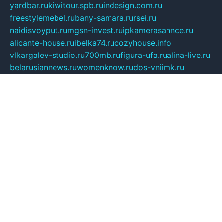
yardbar.ru
kiwitour.spb.ru
indesign.com.ru
freestylemebel.ru
bany-samara.ru
rsei.ru
naidisvoyput.ru
mgsn-invest.ru
ipkamerasannce.ru
alicante-house.ru
ibelka74.ru
cozyhouse.info
vlkargalev-studio.ru
700mb.ru
figura-ufa.ru
alina-live.ru
belarusiannews.ru
womenknow.ru
dos-vniimk.ru
sega.net.ru
dv.net.ru
phenomenonsofhistory.com
telesputnik.net.ru
wall.pp.ru
pylesosroidmi.ru
gtc-clan.ru
cligs.ru
bibikazap.ru
popova.org.ru
netwhistler.spb.ru
bellvil.ru
bonzon.ru
iss-vladik.ru
defiparis.net.ru
las-gryzas.ru
amku.ru
electednews.spb.ru
feather.org.ru
spar72.ru
tankiigri.ru
dominus.com.ru
ibtree.ru
sanykool.pp.ru
unixlib.org.ru
menatep.spb.ru
gartenterrassen.ru
printeka.ru
skvozilka.com.ru
parkovka-pub.ru
lovemobi.ru
art-ru.ru
emulatorz.com.ru
alucomp.com.ru
tatforum.com.ru
alternativa-profi.ru
dermakler.ru
artsurvey.ru
aredir.ru
khimspas.ru
centr-maxi.ru
2018r.ru