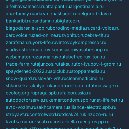
alfeihavsalnassr.ru
altaipant.ru
argentinamia.ru
aria-family.ru
arkrym.ru
ashanet.ru
belgorod-day.ru
bankaribi.ru
bandamn.ru
bigfatcc.ru
blagodarenie-spb.ru
borodino-media.ru
card-voice.ru
cardvoice.ru
zed-online.ru
zvonitut.ru
zebra-tlt.ru
zarafshan.ru
york-life.ru
vintovoykompressor.ru
vladivostok-map.ru
vlknrussia.ru
wasabi-shop.ru
webamator.ru
zaryna.ru
youtubefree.ru
x-ton.ru
trade-farm.ru
tajuncos.ru
taksu.ru
tor-lyubov-i-grom.ru
spayderhed-2022.ru
splclub.ru
stoppamedia.ru
snow-guard.ru
slovar-ivrit.ru
cleanmedicine.ru
shkurki-karakulya.ru
kanotiforet.spb.ru
tutmassage.ru
ecolog.org.ru
praga.spb.ru
falcorussia.ru
autodoctorservis.ru
kamertondom.spb.ru
net-life.net.ru
avto-vozim.ru
sakhcamera.ru
alliance-electro.spb.ru
stroyavt.ru
controlweb1.ru
tdsak74.ru
kinzozo-ru.ru
kvotka.ru
iron-snab.ru
costa-bella.ru
eugrus.pp.ru
associaciya39.ru
primexpo.spb.ru
bezmorchin.ru
ia2.ru