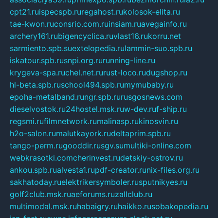
cpt21.ru
ispecspb.ru
regahost.ru
kolosok-elita.ru
tae-kwon.ru
consrio.com.ru
insiam.ru
avegainfo.ru
archery161.ru
bigencyclica.ru
vlast16.ru
korru.net
sarmiento.spb.su
extelopedia.ru
lammin-suo.spb.ru
iskatour.spb.ru
snpi.org.ru
running-line.ru
krygeva-spa.ru
chel.net.ru
rust-loco.ru
dugshop.ru
hl-beta.spb.ru
school494.spb.ru
mymubaby.ru
epoha-metalband.ru
ngr.spb.ru
rusgosnews.com
dieselvostok.ru
24hostel.msk.ru
w-dev.ru
f-ship.ru
regsmi.ru
filmnetwork.ru
malinasp.ru
kinosvin.ru
h2o-salon.ru
malutkayork.ru
deltaprim.spb.ru
tango-perm.ru
gooddir.ru
sgv.su
multiki-online.com
webkrasotki.com
cherinvest.ru
detskiy-ostrov.ru
ankou.spb.ru
alvesta1.ru
pdf-creator.ru
nix-files.org.ru
sakhatoday.ru
elektrikersymboler.ru
sputnikyes.ru
golf2club.msk.ru
aeforums.ru
zallclub.ru
multimodal.msk.ru
habaigry.ru
haikko.ru
sobakopedia.ru