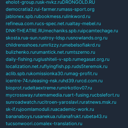
eholot-group.ru
sk-nvkz.ru
DRONGOLD.RU
democratia2.ru
i-farmer.ru
mass-sport.org
jablonex.spb.ru
bookmess.ru
linkword.ru
refineua.com.ru
cs-spec.net.ru
altay-mebel.ru
DNK-THEATRE.RU
mechaniks.spb.ru
ipcamtechage.ru
skosta.ru
a-sun.ru
stroy-ldsp.ru
snowlands.org.ru
childrensshoes.ru
mrlizzy.ru
mebelsofiakrd.ru
bulizhenko.ru
rumantick.net.ru
mtszerno.ru
daily-fishing.ru
glushiteli-v-spb.ru
megasat.org.ru
localization.net.ru
flyingfish.pp.ru
ds5teremok.ru
aclib.spb.ru
komissionka30.ru
mag-profit.ru
icentre-74.ru
leasing-nsk.ru
hd39.ru
rcd.com.ru
bioprot.ru
deltaextreme.ru
mirkotlov07.ru
mycrossway.ru
temamedia.ru
art-fusing.ru
cbslefort.ru
sunroadwatch.ru
citroen-yaroslavl.ru
ratnews.msk.ru
sk-if.ru
joomlamoduli.ru
academic-work.ru
bananaboys.ru
sanekua.ru
lianafrukt.ru
beta43.ru
tucsonwoori.com
alex-translation.ru