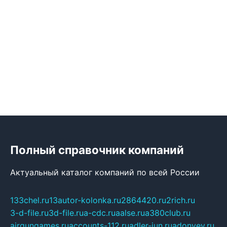
Полный справочник компаний
Актуальный каталог компаний по всей России
133chel.ru
13autor-kolonka.ru
2864420.ru
2rich.ru
3-d-file.ru
3d-file.ru
a-cdc.ru
aalse.ru
a380club.ru
airgungames.ru
accounts-112.ru
adler-jun.ru
adonyev.ru