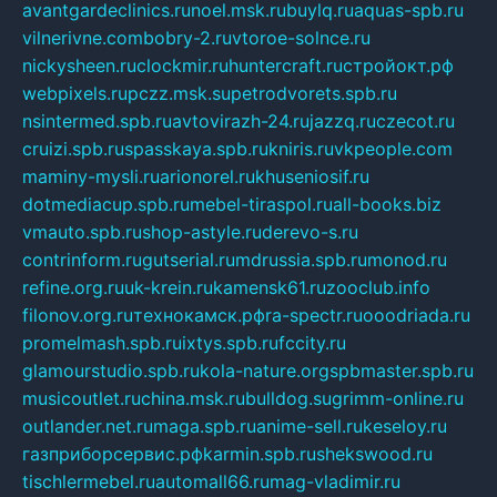
avantgardeclinics.ru
noel.msk.ru
buylq.ru
aquas-spb.ru
vilnerivne.com
bobry-2.ru
vtoroe-solnce.ru
nickysheen.ru
clockmir.ru
huntercraft.ru
стройокт.рф
webpixels.ru
pczz.msk.su
petrodvorets.spb.ru
nsintermed.spb.ru
avtovirazh-24.ru
jazzq.ru
czecot.ru
cruizi.spb.ru
spasskaya.spb.ru
kniris.ru
vkpeople.com
maminy-mysli.ru
arionorel.ru
khuseniosif.ru
dotmediacup.spb.ru
mebel-tiraspol.ru
all-books.biz
vmauto.spb.ru
shop-astyle.ru
derevo-s.ru
contrinform.ru
gutserial.ru
mdrussia.spb.ru
monod.ru
refine.org.ru
uk-krein.ru
kamensk61.ru
zooclub.info
filonov.org.ru
технокамск.рф
ra-spectr.ru
ooodriada.ru
promelmash.spb.ru
ixtys.spb.ru
fccity.ru
glamourstudio.spb.ru
kola-nature.org
spbmaster.spb.ru
musicoutlet.ru
china.msk.ru
bulldog.su
grimm-online.ru
outlander.net.ru
maga.spb.ru
anime-sell.ru
keseloy.ru
газприборсервис.рф
karmin.spb.ru
shekswood.ru
tischlermebel.ru
automall66.ru
mag-vladimir.ru