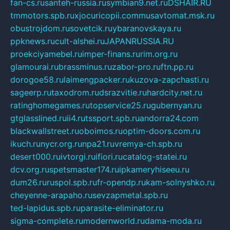
fan-cs.ru
santeh-russia.ru
symbian9.net.ru
DSHAIR.RU
tmmotors.spb.ru
xjocuricopii.com
musavtomat.msk.ru
obustrojdom.ru
sovetcik.ru
ybaranovskaya.ru
ppknews.ru
cult-alshei.ru
JAPANRUSSIA.RU
proekciyamebel.ru
imper-finans.ru
rim.org.ru
glamourai.ru
brassminus.ru
zabor-pro.ru
ftn.pp.ru
dorogoe58.ru
laimengpacker.ru
kuzova-zapchasti.ru
sageerp.ru
taxodrom.ru
dsrazvitie.ru
hardcity.net.ru
ratinghomegames.ru
topservice25.ru
gubernyan.ru
gtglasslined.ru
ii4.ru
tssport.spb.ru
andorra24.com
blackwallstreet.ru
oboimos.ru
optim-doors.com.ru
ikuch.ru
nycr.org.ru
npa21.ru
vremya-ch.spb.ru
desert000.ru
ivtorgi.ru
ifiori.ru
catalog-statei.ru
dcv.org.ru
spetsmaster174.ru
ipkameryhiseeu.ru
dum26.ru
ruspol.spb.ru
fr-opendp.ru
kam-solnyshko.ru
cheyenne-arapaho.ru
sevzapmetal.spb.ru
ted-lapidus.spb.ru
parasite-eliminator.ru
sigma-complete.ru
modernworld.ru
dama-moda.ru