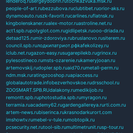
lenderoq.ru
sergeydobrin.ru
tochkazvuka.msk.ru
people-of-art.ru
bezzubova.ru
clubtibet.ru
orior-aks.ru
dynamoauto.ru
szk-favorit.ru
carlines.ru
flatnsk.ru
kingbolenskaner.ru
alex-motor.ru
astroline.net.ru
act1.spb.ru
polyglot.com.ru
gidlipetsk.ru
ooo-driada.ru
detsad125.ru
mir-zdoroviya.ru
bruslanovo.ru
siterem.ru
council.spb.ru
лодкипатриот.рф
kafekolizey.ru
iclub.net.ru
gazon-easy.ru
sugarepilekb.ru
grinox.ru
pylesostineco.ru
msts-ozarenie.ru
kameryjooan.ru
artemovskij.ru
dopler.spb.ru
aid70.ru
metall-perm.ru
ndm.msk.ru
ratingzooshop.ru
apiaccess.ru
globalautotrade.info
bezverhovskoe.ru
drsschool.ru
ZOOSMART.SPB.RU
dalakony.ru
medikijob.ru
remontt.spb.ru
photostudia.spb.ru
myragon.ru
terramia.ru
academy62.ru
gardengallereya.ru
rti.com.ru
artem-news.ru
biserinca.ru
krasnodarkurort.com
imshowtv.ru
mebel-v-tule.ru
mobtopik.ru
pcsecurity.net.ru
tool-sib.ru
multimetrunit.ru
sp-tour.ru