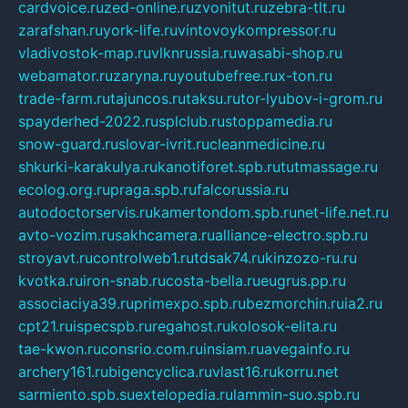
cardvoice.ru
zed-online.ru
zvonitut.ru
zebra-tlt.ru
zarafshan.ru
york-life.ru
vintovoykompressor.ru
vladivostok-map.ru
vlknrussia.ru
wasabi-shop.ru
webamator.ru
zaryna.ru
youtubefree.ru
x-ton.ru
trade-farm.ru
tajuncos.ru
taksu.ru
tor-lyubov-i-grom.ru
spayderhed-2022.ru
splclub.ru
stoppamedia.ru
snow-guard.ru
slovar-ivrit.ru
cleanmedicine.ru
shkurki-karakulya.ru
kanotiforet.spb.ru
tutmassage.ru
ecolog.org.ru
praga.spb.ru
falcorussia.ru
autodoctorservis.ru
kamertondom.spb.ru
net-life.net.ru
avto-vozim.ru
sakhcamera.ru
alliance-electro.spb.ru
stroyavt.ru
controlweb1.ru
tdsak74.ru
kinzozo-ru.ru
kvotka.ru
iron-snab.ru
costa-bella.ru
eugrus.pp.ru
associaciya39.ru
primexpo.spb.ru
bezmorchin.ru
ia2.ru
cpt21.ru
ispecspb.ru
regahost.ru
kolosok-elita.ru
tae-kwon.ru
consrio.com.ru
insiam.ru
avegainfo.ru
archery161.ru
bigencyclica.ru
vlast16.ru
korru.net
sarmiento.spb.su
extelopedia.ru
lammin-suo.spb.ru