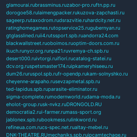
glamourai.ru
brassminus.ru
zabor-pro.ru
ftn.pp.ru
dorogoe58.ru
laimengpacker.ru
kuzova-zapchasti.ru
sageerp.ru
taxodrom.ru
dsrazvitie.ru
hardcity.net.ru
ratinghomegames.ru
topservice25.ru
gubernyan.ru
gtglasslined.ru
ii4.ru
tssport.spb.ru
andorra24.com
blackwallstreet.ru
oboimos.ru
optim-doors.com.ru
ikuch.ru
nycr.org.ru
npa21.ru
vremya-ch.spb.ru
desert000.ru
ivtorgi.ru
ifiori.ru
catalog-statei.ru
dcv.org.ru
spetsmaster174.ru
ipkameryhiseeu.ru
dum26.ru
ruspol.spb.ru
fr-opendp.ru
kam-solnyshko.ru
cheyenne-arapaho.ru
sevzapmetal.spb.ru
ted-lapidus.spb.ru
parasite-eliminator.ru
sigma-complete.ru
modernworld.ru
dama-moda.ru
eholot-group.ru
sk-nvkz.ru
DRONGOLD.RU
democratia2.ru
i-farmer.ru
mass-sport.org
jablonex.spb.ru
bookmess.ru
linkword.ru
refineua.com.ru
cs-spec.net.ru
altay-mebel.ru
DNK-THEATRE.RU
mechaniks.spb.ru
ipcamtechage.ru