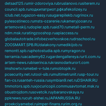
detsad125.ru
mir-zdoroviya.ru
bruslanovo.ru
siterem.ru
council.spb.ru
лодкипатриот.рф
kafekolizey.ru
iclub.net.ru
gazon-easy.ru
sugarepilekb.ru
grinox.ru
pylesostineco.ru
msts-ozarenie.ru
kameryjooan.ru
artemovskij.ru
dopler.spb.ru
aid70.ru
metall-perm.ru
ndm.msk.ru
ratingzooshop.ru
apiaccess.ru
globalautotrade.info
bezverhovskoe.ru
drsschool.ru
ZOOSMART.SPB.RU
dalakony.ru
medikijob.ru
remontt.spb.ru
photostudia.spb.ru
myragon.ru
terramia.ru
academy62.ru
gardengallereya.ru
rti.com.ru
artem-news.ru
biserinca.ru
krasnodarkurort.com
imshowtv.ru
mebel-v-tule.ru
mobtopik.ru
pcsecurity.net.ru
tool-sib.ru
multimetrunit.ru
sp-tour.ru
fan-cs.ru
santeh-russia.ru
symbian9.net.ru
DSHAIR.RU
tmmotors.spb.ru
xjocuricopii.com
musavtomat.msk.ru
obustrojdom.ru
sovetcik.ru
ybaranovskaya.ru
ppknews.ru
cult-alshei.ru
JAPANRUSSIA.RU
proekciyamebel.ru
imper-finans.ru
rim.org.ru