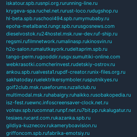
iskatour.spb.ru
snpi.org.ru
running-line.ru
krygeva-spa.ru
chel.net.ru
rust-loco.ru
dugshop.ru
hl-beta.spb.ru
school494.spb.ru
mymubaby.ru
epoha-metalband.ru
ngr.spb.ru
rusgosnews.com
dieselvostok.ru
24hostel.msk.ru
w-dev.ru
f-ship.ru
regsmi.ru
filmnetwork.ru
malinasp.ru
kinosvin.ru
h2o-salon.ru
malutkayork.ru
deltaprim.spb.ru
tango-perm.ru
gooddir.ru
sgv.su
multiki-online.com
webkrasotki.com
cherinvest.ru
detskiy-ostrov.ru
ankou.spb.ru
alvesta1.ru
pdf-creator.ru
nix-files.org.ru
sakhatoday.ru
elektrikersymboler.ru
sputnikyes.ru
golf2club.msk.ru
aeforums.ru
zallclub.ru
multimodal.msk.ru
habaigry.ru
haikko.ru
sobakopedia.ru
isz-fest.ru
ewnc.info
screensaver-clock.net.ru
volnav.spb.ru
comnat.ru
npf.net.ru
7bit.pp.ru
kalugatur.ru
tesiaes.ru
card.com.ru
kazanka.spb.ru
gildiya-kuznecov.ru
kameryboavision.ru
griffoncom.spb.ru
fabrika-emotsiy.ru