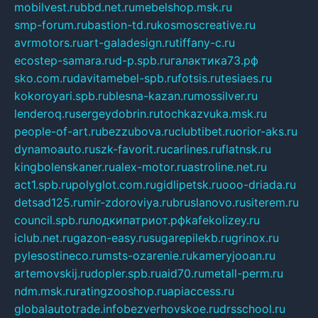
mobilvest.ru
bbd.net.ru
mebelshop.msk.ru
smp-forum.ru
bastion-td.ru
kosmoscreative.ru
avrmotors.ru
art-galadesign.ru
tiffany-c.ru
ecostep-samara.ru
d-p.spb.ru
галактика73.рф
sko.com.ru
davitamebel-spb.ru
fotsis.ru
tesiaes.ru
kokoroyari.spb.ru
blesna-kazan.ru
mossilver.ru
lenderoq.ru
sergeydobrin.ru
tochkazvuka.msk.ru
people-of-art.ru
bezzubova.ru
clubtibet.ru
orior-aks.ru
dynamoauto.ru
szk-favorit.ru
carlines.ru
flatnsk.ru
kingbolenskaner.ru
alex-motor.ru
astroline.net.ru
act1.spb.ru
polyglot.com.ru
gidlipetsk.ru
ooo-driada.ru
detsad125.ru
mir-zdoroviya.ru
bruslanovo.ru
siterem.ru
council.spb.ru
лодкипатриот.рф
kafekolizey.ru
iclub.net.ru
gazon-easy.ru
sugarepilekb.ru
grinox.ru
pylesostineco.ru
msts-ozarenie.ru
kameryjooan.ru
artemovskij.ru
dopler.spb.ru
aid70.ru
metall-perm.ru
ndm.msk.ru
ratingzooshop.ru
apiaccess.ru
globalautotrade.info
bezverhovskoe.ru
drsschool.ru