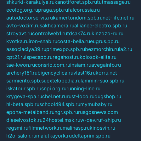
shkurki-karakulya.ru
kanotiforet.spb.ru
tutmassage.ru
ecolog.org.ru
praga.spb.ru
falcorussia.ru
autodoctorservis.ru
kamertondom.spb.ru
net-life.net.ru
avto-vozim.ru
sakhcamera.ru
alliance-electro.spb.ru
stroyavt.ru
controlweb1.ru
tdsak74.ru
kinzozo-ru.ru
kvotka.ru
iron-snab.ru
costa-bella.ru
eugrus.pp.ru
associaciya39.ru
primexpo.spb.ru
bezmorchin.ru
ia2.ru
cpt21.ru
ispecspb.ru
regahost.ru
kolosok-elita.ru
tae-kwon.ru
consrio.com.ru
insiam.ru
avegainfo.ru
archery161.ru
bigencyclica.ru
vlast16.ru
korru.net
sarmiento.spb.su
extelopedia.ru
lammin-suo.spb.ru
iskatour.spb.ru
snpi.org.ru
running-line.ru
krygeva-spa.ru
chel.net.ru
rust-loco.ru
dugshop.ru
hl-beta.spb.ru
school494.spb.ru
mymubaby.ru
epoha-metalband.ru
ngr.spb.ru
rusgosnews.com
dieselvostok.ru
24hostel.msk.ru
w-dev.ru
f-ship.ru
regsmi.ru
filmnetwork.ru
malinasp.ru
kinosvin.ru
h2o-salon.ru
malutkayork.ru
deltaprim.spb.ru