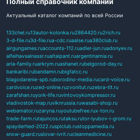
Полный справочник компаний
Актуальный каталог компаний по всей России
133chel.ru
13autor-kolonka.ru
2864420.ru
2rich.ru
3-d-file.ru
3d-file.ru
a-cdc.ru
aalse.ru
a380club.ru
airgungames.ru
accounts-112.ru
adler-jun.ru
adonyev.ru
alfeihavsalnassr.ru
altaipant.ru
argentinamia.ru
aria-family.ru
arkrym.ru
ashanet.ru
belgorod-day.ru
bankaribi.ru
bandamn.ru
bigfatcc.ru
blagodarenie-spb.ru
borodino-media.ru
card-voice.ru
cardvoice.ru
zed-online.ru
zvonitut.ru
zebra-tlt.ru
zarafshan.ru
york-life.ru
vintovoykompressor.ru
vladivostok-map.ru
vlknrussia.ru
wasabi-shop.ru
webamator.ru
zaryna.ru
youtubefree.ru
x-ton.ru
trade-farm.ru
tajuncos.ru
taksu.ru
tor-lyubov-i-grom.ru
spayderhed-2022.ru
splclub.ru
stoppamedia.ru
snow-guard.ru
slovar-ivrit.ru
cleanmedicine.ru