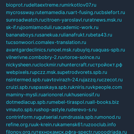
bioprot.ru
deltaextreme.ru
mirkotlov07.ru
mycrossway.ru
temamedia.ru
art-fusing.ru
cbslefort.ru
sunroadwatch.ru
citroen-yaroslavl.ru
ratnews.msk.ru
sk-if.ru
joomlamoduli.ru
academic-work.ru
bananaboys.ru
sanekua.ru
lianafrukt.ru
beta43.ru
tucsonwoori.com
alex-translation.ru
avantgardeclinics.ru
noel.msk.ru
buylq.ru
aquas-spb.ru
vilnerivne.com
bobry-2.ru
vtoroe-solnce.ru
nickysheen.ru
clockmir.ru
huntercraft.ru
стройокт.рф
webpixels.ru
pczz.msk.su
petrodvorets.spb.ru
nsintermed.spb.ru
avtovirazh-24.ru
jazzq.ru
czecot.ru
cruizi.spb.ru
spasskaya.spb.ru
kniris.ru
vkpeople.com
maminy-mysli.ru
arionorel.ru
khuseniosif.ru
dotmediacup.spb.ru
mebel-tiraspol.ru
all-books.biz
vmauto.spb.ru
shop-astyle.ru
derevo-s.ru
contrinform.ru
gutserial.ru
mdrussia.spb.ru
monod.ru
refine.org.ru
uk-krein.ru
kamensk61.ru
zooclub.info
filonov.org.ru
технокамск.рф
ra-spectr.ru
ooodriada.ru