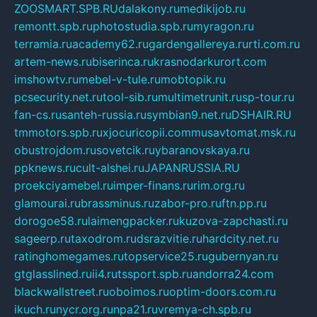
ZOOSMART.SPB.RU
dalakony.ru
medikijob.ru
remontt.spb.ru
photostudia.spb.ru
myragon.ru
terramia.ru
academy62.ru
gardengallereya.ru
rti.com.ru
artem-news.ru
biserinca.ru
krasnodarkurort.com
imshowtv.ru
mebel-v-tule.ru
mobtopik.ru
pcsecurity.net.ru
tool-sib.ru
multimetrunit.ru
sp-tour.ru
fan-cs.ru
santeh-russia.ru
symbian9.net.ru
DSHAIR.RU
tmmotors.spb.ru
xjocuricopii.com
musavtomat.msk.ru
obustrojdom.ru
sovetcik.ru
ybaranovskaya.ru
ppknews.ru
cult-alshei.ru
JAPANRUSSIA.RU
proekciyamebel.ru
imper-finans.ru
rim.org.ru
glamourai.ru
brassminus.ru
zabor-pro.ru
ftn.pp.ru
dorogoe58.ru
laimengpacker.ru
kuzova-zapchasti.ru
sageerp.ru
taxodrom.ru
dsrazvitie.ru
hardcity.net.ru
ratinghomegames.ru
topservice25.ru
gubernyan.ru
gtglasslined.ru
ii4.ru
tssport.spb.ru
andorra24.com
blackwallstreet.ru
oboimos.ru
optim-doors.com.ru
ikuch.ru
nycr.org.ru
npa21.ru
vremya-ch.spb.ru