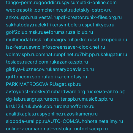
tango-perm.ru
gooddir.ru
sgv.su
multiki-online.com
webkrasotki.com
cherinvest.ru
detskiy-ostrov.ru
ankou.spb.ru
alvesta1.ru
pdf-creator.ru
nix-files.org.ru
sakhatoday.ru
elektrikersymboler.ru
sputnikyes.ru
golf2club.msk.ru
aeforums.ru
zallclub.ru
multimodal.msk.ru
habaigry.ru
haikko.ru
sobakopedia.ru
isz-fest.ru
ewnc.info
screensaver-clock.net.ru
volnav.spb.ru
comnat.ru
npf.net.ru
7bit.pp.ru
kalugatur.ru
tesiaes.ru
card.com.ru
kazanka.spb.ru
gildiya-kuznecov.ru
kameryboavision.ru
griffoncom.spb.ru
fabrika-emotsiy.ru
PARK-MATROSOVA.RU
agat.spb.ru
avtoyurist-moskva1.ru
hardware.org.ru
схема-авто.рф
dg-lab.ru
angrup.ru
recruiter.spb.ru
music8.spb.ru
krsk124.ru
kubok.spb.ru
romanofforex.ru
analitikaplus.ru
spyonline.ru
zosikamery.ru
sloboda-ural.pp.ru
AUTO-COM.SU
hohota.net
alimy.ru
online-z.com
aromat-vostoka.ru
otdelkaexp.ru