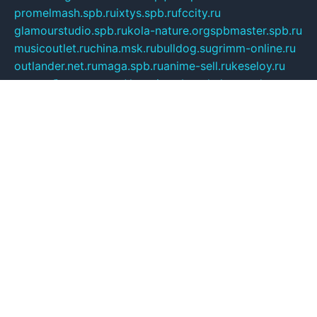
promelmash.spb.ru
ixtys.spb.ru
fccity.ru
glamourstudio.spb.ru
kola-nature.org
spbmaster.spb.ru
musicoutlet.ru
china.msk.ru
bulldog.su
grimm-online.ru
outlander.net.ru
maga.spb.ru
anime-sell.ru
keseloy.ru
газприборсервис.рф
karmin.spb.ru
shekswood.ru
tischlermebel.ru
automall66.ru
mag-vladimir.ru
yardbar.ru
kiwitour.spb.ru
indesign.com.ru
freestylemebel.ru
bany-samara.ru
rsei.ru
naidisvoyput.ru
mgsn-invest.ru
ipkamerasannce.ru
alicante-house.ru
ibelka74.ru
cozyhouse.info
vlkargalev-studio.ru
700mb.ru
figura-ufa.ru
alina-live.ru
belarusiannews.ru
womenknow.ru
dos-vniimk.ru
sega.net.ru
dv.net.ru
phenomenonsofhistory.com
telesputnik.net.ru
wall.pp.ru
pylesosroidmi.ru
gtc-clan.ru
cligs.ru
bibikazap.ru
popova.org.ru
netwhistler.spb.ru
bellvil.ru
bonzon.ru
iss-vladik.ru
defiparis.net.ru
las-gryzas.ru
amku.ru
electednews.spb.ru
feather.org.ru
spar72.ru
tankiigri.ru