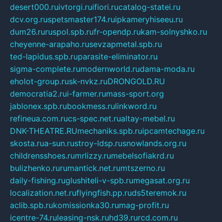
desert000.ru
ivtorgi.ru
ifiori.ru
catalog-statei.ru
dcv.org.ru
spetsmaster174.ru
ipkameryhiseeu.ru
dum26.ru
ruspol.spb.ru
fr-opendp.ru
kam-solnyshko.ru
cheyenne-arapaho.ru
sevzapmetal.spb.ru
ted-lapidus.spb.ru
parasite-eliminator.ru
sigma-complete.ru
modernworld.ru
dama-moda.ru
eholot-group.ru
sk-nvkz.ru
DRONGOLD.RU
democratia2.ru
i-farmer.ru
mass-sport.org
jablonex.spb.ru
bookmess.ru
linkword.ru
refineua.com.ru
cs-spec.net.ru
altay-mebel.ru
DNK-THEATRE.RU
mechaniks.spb.ru
ipcamtechage.ru
skosta.ru
a-sun.ru
stroy-ldsp.ru
snowlands.org.ru
childrensshoes.ru
mrlizzy.ru
mebelsofiakrd.ru
bulizhenko.ru
rumantick.net.ru
mtszerno.ru
daily-fishing.ru
glushiteli-v-spb.ru
megasat.org.ru
localization.net.ru
flyingfish.pp.ru
ds5teremok.ru
aclib.spb.ru
komissionka30.ru
mag-profit.ru
icentre-74.ru
leasing-nsk.ru
hd39.ru
rcd.com.ru