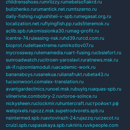
childrensshoes.ru
mrlizzy.ru
mebelsofiakrd.ru
bulizhenko.ru
rumantick.net.ru
mtszerno.ru
daily-fishing.ru
glushiteli-v-spb.ru
megasat.org.ru
localization.net.ru
flyingfish.pp.ru
ds5teremok.ru
aclib.spb.ru
komissionka30.ru
mag-profit.ru
icentre-74.ru
leasing-nsk.ru
hd39.ru
rcd.com.ru
bioprot.ru
deltaextreme.ru
mirkotlov07.ru
mycrossway.ru
temamedia.ru
art-fusing.ru
cbslefort.ru
sunroadwatch.ru
citroen-yaroslavl.ru
ratnews.msk.ru
sk-if.ru
joomlamoduli.ru
academic-work.ru
bananaboys.ru
sanekua.ru
lianafrukt.ru
beta43.ru
tucsonwoori.com
alex-translation.ru
avantgardeclinics.ru
noel.msk.ru
buylq.ru
aquas-spb.ru
vilnerivne.com
bobry-2.ru
vtoroe-solnce.ru
nickysheen.ru
clockmir.ru
huntercraft.ru
стройокт.рф
webpixels.ru
pczz.msk.su
petrodvorets.spb.ru
nsintermed.spb.ru
avtovirazh-24.ru
jazzq.ru
czecot.ru
cruizi.spb.ru
spasskaya.spb.ru
kniris.ru
vkpeople.com