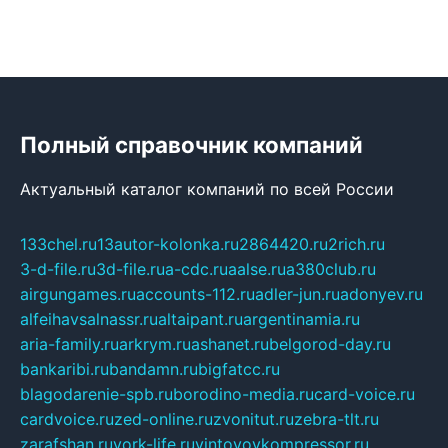
Полный справочник компаний
Актуальный каталог компаний по всей России
133chel.ru
13autor-kolonka.ru
2864420.ru
2rich.ru
3-d-file.ru
3d-file.ru
a-cdc.ru
aalse.ru
a380club.ru
airgungames.ru
accounts-112.ru
adler-jun.ru
adonyev.ru
alfeihavsalnassr.ru
altaipant.ru
argentinamia.ru
aria-family.ru
arkrym.ru
ashanet.ru
belgorod-day.ru
bankaribi.ru
bandamn.ru
bigfatcc.ru
blagodarenie-spb.ru
borodino-media.ru
card-voice.ru
cardvoice.ru
zed-online.ru
zvonitut.ru
zebra-tlt.ru
zarafshan.ru
york-life.ru
vintovoykompressor.ru