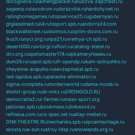
dorogoe58.ru
laimengpacker.ru
kuzova-zapchasti.ru
sageerp.ru
taxodrom.ru
dsrazvitie.ru
hardcity.net.ru
ratinghomegames.ru
topservice25.ru
gubernyan.ru
gtglasslined.ru
ii4.ru
tssport.spb.ru
andorra24.com
blackwallstreet.ru
oboimos.ru
optim-doors.com.ru
ikuch.ru
nycr.org.ru
npa21.ru
vremya-ch.spb.ru
desert000.ru
ivtorgi.ru
ifiori.ru
catalog-statei.ru
dcv.org.ru
spetsmaster174.ru
ipkameryhiseeu.ru
dum26.ru
ruspol.spb.ru
fr-opendp.ru
kam-solnyshko.ru
cheyenne-arapaho.ru
sevzapmetal.spb.ru
ted-lapidus.spb.ru
parasite-eliminator.ru
sigma-complete.ru
modernworld.ru
dama-moda.ru
eholot-group.ru
sk-nvkz.ru
DRONGOLD.RU
democratia2.ru
i-farmer.ru
mass-sport.org
jablonex.spb.ru
bookmess.ru
linkword.ru
refineua.com.ru
cs-spec.net.ru
altay-mebel.ru
DNK-THEATRE.RU
mechaniks.spb.ru
ipcamtechage.ru
skosta.ru
a-sun.ru
stroy-ldsp.ru
snowlands.org.ru