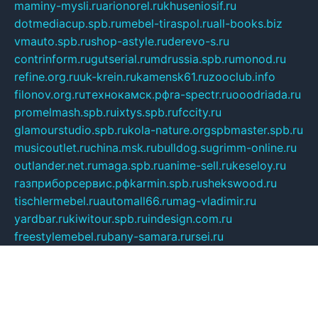
maminy-mysli.ru
arionorel.ru
khuseniosif.ru
dotmediacup.spb.ru
mebel-tiraspol.ru
all-books.biz
vmauto.spb.ru
shop-astyle.ru
derevo-s.ru
contrinform.ru
gutserial.ru
mdrussia.spb.ru
monod.ru
refine.org.ru
uk-krein.ru
kamensk61.ru
zooclub.info
filonov.org.ru
технокамск.рф
ra-spectr.ru
ooodriada.ru
promelmash.spb.ru
ixtys.spb.ru
fccity.ru
glamourstudio.spb.ru
kola-nature.org
spbmaster.spb.ru
musicoutlet.ru
china.msk.ru
bulldog.su
grimm-online.ru
outlander.net.ru
maga.spb.ru
anime-sell.ru
keseloy.ru
газприборсервис.рф
karmin.spb.ru
shekswood.ru
tischlermebel.ru
automall66.ru
mag-vladimir.ru
yardbar.ru
kiwitour.spb.ru
indesign.com.ru
freestylemebel.ru
bany-samara.ru
rsei.ru
naidisvoyput.ru
mgsn-invest.ru
ipkamerasannce.ru
alicante-house.ru
ibelka74.ru
cozyhouse.info
vlkargalev-studio.ru
700mb.ru
figura-ufa.ru
alina-live.ru
belarusiannews.ru
womenknow.ru
dos-vniimk.ru