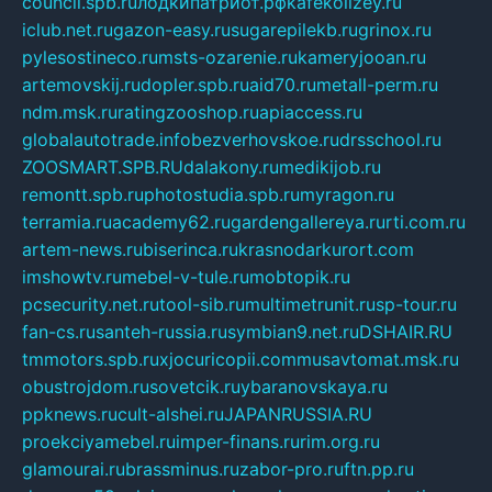
council.spb.ru
лодкипатриот.рф
kafekolizey.ru
iclub.net.ru
gazon-easy.ru
sugarepilekb.ru
grinox.ru
pylesostineco.ru
msts-ozarenie.ru
kameryjooan.ru
artemovskij.ru
dopler.spb.ru
aid70.ru
metall-perm.ru
ndm.msk.ru
ratingzooshop.ru
apiaccess.ru
globalautotrade.info
bezverhovskoe.ru
drsschool.ru
ZOOSMART.SPB.RU
dalakony.ru
medikijob.ru
remontt.spb.ru
photostudia.spb.ru
myragon.ru
terramia.ru
academy62.ru
gardengallereya.ru
rti.com.ru
artem-news.ru
biserinca.ru
krasnodarkurort.com
imshowtv.ru
mebel-v-tule.ru
mobtopik.ru
pcsecurity.net.ru
tool-sib.ru
multimetrunit.ru
sp-tour.ru
fan-cs.ru
santeh-russia.ru
symbian9.net.ru
DSHAIR.RU
tmmotors.spb.ru
xjocuricopii.com
musavtomat.msk.ru
obustrojdom.ru
sovetcik.ru
ybaranovskaya.ru
ppknews.ru
cult-alshei.ru
JAPANRUSSIA.RU
proekciyamebel.ru
imper-finans.ru
rim.org.ru
glamourai.ru
brassminus.ru
zabor-pro.ru
ftn.pp.ru