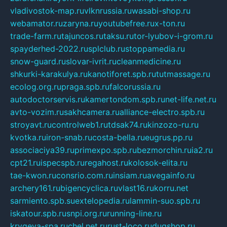
vladivostok-map.ru
vlknrussia.ru
wasabi-shop.ru
webamator.ru
zaryna.ru
youtubefree.ru
x-ton.ru
trade-farm.ru
tajuncos.ru
taksu.ru
tor-lyubov-i-grom.ru
spayderhed-2022.ru
splclub.ru
stoppamedia.ru
snow-guard.ru
slovar-ivrit.ru
cleanmedicine.ru
shkurki-karakulya.ru
kanotiforet.spb.ru
tutmassage.ru
ecolog.org.ru
praga.spb.ru
falcorussia.ru
autodoctorservis.ru
kamertondom.spb.ru
net-life.net.ru
avto-vozim.ru
sakhcamera.ru
alliance-electro.spb.ru
stroyavt.ru
controlweb1.ru
tdsak74.ru
kinzozo-ru.ru
kvotka.ru
iron-snab.ru
costa-bella.ru
eugrus.pp.ru
associaciya39.ru
primexpo.spb.ru
bezmorchin.ru
ia2.ru
cpt21.ru
ispecspb.ru
regahost.ru
kolosok-elita.ru
tae-kwon.ru
consrio.com.ru
insiam.ru
avegainfo.ru
archery161.ru
bigencyclica.ru
vlast16.ru
korru.net
sarmiento.spb.su
extelopedia.ru
lammin-suo.spb.ru
iskatour.spb.ru
snpi.org.ru
running-line.ru
krygeva-spa.ru
chel.net.ru
rust-loco.ru
dugshop.ru