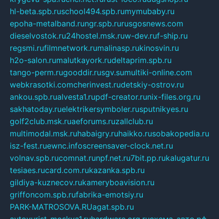
hl-beta.spb.ru
school494.spb.ru
mymubaby.ru
epoha-metalband.ru
ngr.spb.ru
rusgosnews.com
dieselvostok.ru
24hostel.msk.ru
w-dev.ru
f-ship.ru
regsmi.ru
filmnetwork.ru
malinasp.ru
kinosvin.ru
h2o-salon.ru
malutkayork.ru
deltaprim.spb.ru
tango-perm.ru
gooddir.ru
sgv.su
multiki-online.com
webkrasotki.com
cherinvest.ru
detskiy-ostrov.ru
ankou.spb.ru
alvesta1.ru
pdf-creator.ru
nix-files.org.ru
sakhatoday.ru
elektrikersymboler.ru
sputnikyes.ru
golf2club.msk.ru
aeforums.ru
zallclub.ru
multimodal.msk.ru
habaigry.ru
haikko.ru
sobakopedia.ru
isz-fest.ru
ewnc.info
screensaver-clock.net.ru
volnav.spb.ru
comnat.ru
npf.net.ru
7bit.pp.ru
kalugatur.ru
tesiaes.ru
card.com.ru
kazanka.spb.ru
gildiya-kuznecov.ru
kameryboavision.ru
griffoncom.spb.ru
fabrika-emotsiy.ru
PARK-MATROSOVA.RU
agat.spb.ru