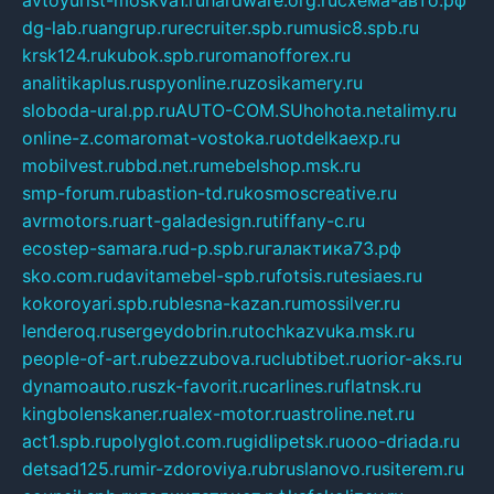
avtoyurist-moskva1.ru
hardware.org.ru
схема-авто.рф
dg-lab.ru
angrup.ru
recruiter.spb.ru
music8.spb.ru
krsk124.ru
kubok.spb.ru
romanofforex.ru
analitikaplus.ru
spyonline.ru
zosikamery.ru
sloboda-ural.pp.ru
AUTO-COM.SU
hohota.net
alimy.ru
online-z.com
aromat-vostoka.ru
otdelkaexp.ru
mobilvest.ru
bbd.net.ru
mebelshop.msk.ru
smp-forum.ru
bastion-td.ru
kosmoscreative.ru
avrmotors.ru
art-galadesign.ru
tiffany-c.ru
ecostep-samara.ru
d-p.spb.ru
галактика73.рф
sko.com.ru
davitamebel-spb.ru
fotsis.ru
tesiaes.ru
kokoroyari.spb.ru
blesna-kazan.ru
mossilver.ru
lenderoq.ru
sergeydobrin.ru
tochkazvuka.msk.ru
people-of-art.ru
bezzubova.ru
clubtibet.ru
orior-aks.ru
dynamoauto.ru
szk-favorit.ru
carlines.ru
flatnsk.ru
kingbolenskaner.ru
alex-motor.ru
astroline.net.ru
act1.spb.ru
polyglot.com.ru
gidlipetsk.ru
ooo-driada.ru
detsad125.ru
mir-zdoroviya.ru
bruslanovo.ru
siterem.ru