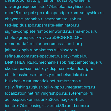
desert000.ru
ivtorgi.ru
ifiori.ru
catalog-statei.ru
dcv.org.ru
spetsmaster174.ru
ipkameryhiseeu.ru
dum26.ru
ruspol.spb.ru
fr-opendp.ru
kam-solnyshko.ru
cheyenne-arapaho.ru
sevzapmetal.spb.ru
ted-lapidus.spb.ru
parasite-eliminator.ru
sigma-complete.ru
modernworld.ru
dama-moda.ru
eholot-group.ru
sk-nvkz.ru
DRONGOLD.RU
democratia2.ru
i-farmer.ru
mass-sport.org
jablonex.spb.ru
bookmess.ru
linkword.ru
refineua.com.ru
cs-spec.net.ru
altay-mebel.ru
DNK-THEATRE.RU
mechaniks.spb.ru
ipcamtechage.ru
skosta.ru
a-sun.ru
stroy-ldsp.ru
snowlands.org.ru
childrensshoes.ru
mrlizzy.ru
mebelsofiakrd.ru
bulizhenko.ru
rumantick.net.ru
mtszerno.ru
daily-fishing.ru
glushiteli-v-spb.ru
megasat.org.ru
localization.net.ru
flyingfish.pp.ru
ds5teremok.ru
aclib.spb.ru
komissionka30.ru
mag-profit.ru
icentre-74.ru
leasing-nsk.ru
hd39.ru
rcd.com.ru