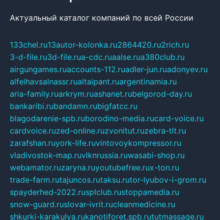
Актуальный каталог компаний по всей России
133chel.ru
13autor-kolonka.ru
2864420.ru
2rich.ru
3-d-file.ru
3d-file.ru
a-cdc.ru
aalse.ru
a380club.ru
airgungames.ru
accounts-112.ru
adler-jun.ru
adonyev.ru
alfeihavsalnassr.ru
altaipant.ru
argentinamia.ru
aria-family.ru
arkrym.ru
ashanet.ru
belgorod-day.ru
bankaribi.ru
bandamn.ru
bigfatcc.ru
blagodarenie-spb.ru
borodino-media.ru
card-voice.ru
cardvoice.ru
zed-online.ru
zvonitut.ru
zebra-tlt.ru
zarafshan.ru
york-life.ru
vintovoykompressor.ru
vladivostok-map.ru
vlknrussia.ru
wasabi-shop.ru
webamator.ru
zaryna.ru
youtubefree.ru
x-ton.ru
trade-farm.ru
tajuncos.ru
taksu.ru
tor-lyubov-i-grom.ru
spayderhed-2022.ru
splclub.ru
stoppamedia.ru
snow-guard.ru
slovar-ivrit.ru
cleanmedicine.ru
shkurki-karakulya.ru
kanotiforet.spb.ru
tutmassage.ru