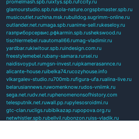
promelmash.spb.ru
ixtys.spb.ru
fccity.ru
glamourstudio.spb.ru
kola-nature.org
spbmaster.spb.ru
musicoutlet.ru
china.msk.ru
bulldog.su
grimm-online.ru
outlander.net.ru
maga.spb.ru
anime-sell.ru
keseloy.ru
газприборсервис.рф
karmin.spb.ru
shekswood.ru
tischlermebel.ru
automall66.ru
mag-vladimir.ru
yardbar.ru
kiwitour.spb.ru
indesign.com.ru
freestylemebel.ru
bany-samara.ru
rsei.ru
naidisvoyput.ru
mgsn-invest.ru
ipkamerasannce.ru
alicante-house.ru
ibelka74.ru
cozyhouse.info
vlkargalev-studio.ru
700mb.ru
figura-ufa.ru
alina-live.ru
belarusiannews.ru
womenknow.ru
dos-vniimk.ru
sega.net.ru
dv.net.ru
phenomenonsofhistory.com
telesputnik.net.ru
wall.pp.ru
pylesosroidmi.ru
gtc-clan.ru
cligs.ru
bibikazap.ru
popova.org.ru
netwhistler.spb.ru
bellvil.ru
bonzon.ru
iss-vladik.ru
defiparis.net.ru
las-gryzas.ru
amku.ru
electednews.spb.ru
feather.org.ru
spar72.ru
tankiigri.ru