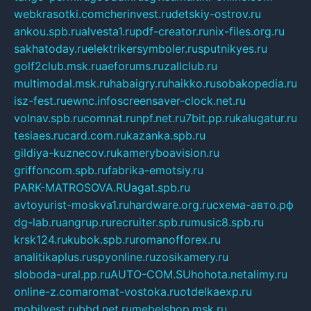
webkrasotki.com
cherinvest.ru
detskiy-ostrov.ru
ankou.spb.ru
alvesta1.ru
pdf-creator.ru
nix-files.org.ru
sakhatoday.ru
elektrikersymboler.ru
sputnikyes.ru
golf2club.msk.ru
aeforums.ru
zallclub.ru
multimodal.msk.ru
habaigry.ru
haikko.ru
sobakopedia.ru
isz-fest.ru
ewnc.info
screensaver-clock.net.ru
volnav.spb.ru
comnat.ru
npf.net.ru
7bit.pp.ru
kalugatur.ru
tesiaes.ru
card.com.ru
kazanka.spb.ru
gildiya-kuznecov.ru
kameryboavision.ru
griffoncom.spb.ru
fabrika-emotsiy.ru
PARK-MATROSOVA.RU
agat.spb.ru
avtoyurist-moskva1.ru
hardware.org.ru
схема-авто.рф
dg-lab.ru
angrup.ru
recruiter.spb.ru
music8.spb.ru
krsk124.ru
kubok.spb.ru
romanofforex.ru
analitikaplus.ru
spyonline.ru
zosikamery.ru
sloboda-ural.pp.ru
AUTO-COM.SU
hohota.net
alimy.ru
online-z.com
aromat-vostoka.ru
otdelkaexp.ru
mobilvest.ru
bbd.net.ru
mebelshop.msk.ru