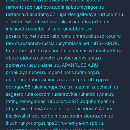
remontt.spb.ru
photostudia.spb.ru
myragon.ru
terramia.ru
academy62.ru
gardengallereya.ru
rti.com.ru
artem-news.ru
biserinca.ru
krasnodarkurort.com
imshowtv.ru
mebel-v-tule.ru
mobtopik.ru
pcsecurity.net.ru
tool-sib.ru
multimetrunit.ru
sp-tour.ru
fan-cs.ru
santeh-russia.ru
symbian9.net.ru
DSHAIR.RU
tmmotors.spb.ru
xjocuricopii.com
musavtomat.msk.ru
obustrojdom.ru
sovetcik.ru
ybaranovskaya.ru
ppknews.ru
cult-alshei.ru
JAPANRUSSIA.RU
proekciyamebel.ru
imper-finans.ru
rim.org.ru
glamourai.ru
brassminus.ru
zabor-pro.ru
ftn.pp.ru
dorogoe58.ru
laimengpacker.ru
kuzova-zapchasti.ru
sageerp.ru
taxodrom.ru
dsrazvitie.ru
hardcity.net.ru
ratinghomegames.ru
topservice25.ru
gubernyan.ru
gtglasslined.ru
ii4.ru
tssport.spb.ru
andorra24.com
blackwallstreet.ru
oboimos.ru
optim-doors.com.ru
ikuch.ru
nycr.org.ru
npa21.ru
vremya-ch.spb.ru