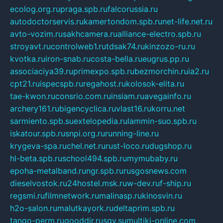
ecolog.org.ru
praga.spb.ru
falcorussia.ru
autodoctorservis.ru
kamertondom.spb.ru
net-life.net.ru
avto-vozim.ru
sakhcamera.ru
alliance-electro.spb.ru
stroyavt.ru
controlweb1.ru
tdsak74.ru
kinzozo-ru.ru
kvotka.ru
iron-snab.ru
costa-bella.ru
eugrus.pp.ru
associaciya39.ru
primexpo.spb.ru
bezmorchin.ru
ia2.ru
cpt21.ru
ispecspb.ru
regahost.ru
kolosok-elita.ru
tae-kwon.ru
consrio.com.ru
insiam.ru
avegainfo.ru
archery161.ru
bigencyclica.ru
vlast16.ru
korru.net
sarmiento.spb.su
extelopedia.ru
lammin-suo.spb.ru
iskatour.spb.ru
snpi.org.ru
running-line.ru
krygeva-spa.ru
chel.net.ru
rust-loco.ru
dugshop.ru
hl-beta.spb.ru
school494.spb.ru
mymubaby.ru
epoha-metalband.ru
ngr.spb.ru
rusgosnews.com
dieselvostok.ru
24hostel.msk.ru
w-dev.ru
f-ship.ru
regsmi.ru
filmnetwork.ru
malinasp.ru
kinosvin.ru
h2o-salon.ru
malutkayork.ru
deltaprim.spb.ru
tango-perm.ru
gooddir.ru
sgv.su
multiki-online.com