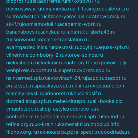
bioprot.ru
deltaextreme.ru
mirkotlov07.ru
mycrossway.ru
temamedia.ru
art-fusing.ru
cbslefort.ru
sunroadwatch.ru
citroen-yaroslavl.ru
ratnews.msk.ru
sk-if.ru
joomlamoduli.ru
academic-work.ru
bananaboys.ru
sanekua.ru
lianafrukt.ru
beta43.ru
tucsonwoori.com
alex-translation.ru
avantgardeclinics.ru
noel.msk.ru
buylq.ru
aquas-spb.ru
vilnerivne.com
bobry-2.ru
vtoroe-solnce.ru
nickysheen.ru
clockmir.ru
huntercraft.ru
стройокт.рф
webpixels.ru
pczz.msk.su
petrodvorets.spb.ru
nsintermed.spb.ru
avtovirazh-24.ru
jazzq.ru
czecot.ru
cruizi.spb.ru
spasskaya.spb.ru
kniris.ru
vkpeople.com
maminy-mysli.ru
arionorel.ru
khuseniosif.ru
dotmediacup.spb.ru
mebel-tiraspol.ru
all-books.biz
vmauto.spb.ru
shop-astyle.ru
derevo-s.ru
contrinform.ru
gutserial.ru
mdrussia.spb.ru
monod.ru
refine.org.ru
uk-krein.ru
kamensk61.ru
zooclub.info
filonov.org.ru
технокамск.рф
ra-spectr.ru
ooodriada.ru