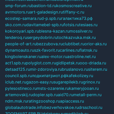
smp-forum.ru
bastion-td.ru
kosmoscreative.ru
avrmotors.ru
art-galadesign.ru
tiffany-c.ru
ecostep-samara.ru
d-p.spb.ru
галактика73.рф
sko.com.ru
davitamebel-spb.ru
fotsis.ru
tesiaes.ru
kokoroyari.spb.ru
blesna-kazan.ru
mossilver.ru
lenderoq.ru
sergeydobrin.ru
tochkazvuka.msk.ru
people-of-art.ru
bezzubova.ru
clubtibet.ru
orior-aks.ru
dynamoauto.ru
szk-favorit.ru
carlines.ru
flatnsk.ru
kingbolenskaner.ru
alex-motor.ru
astroline.net.ru
act1.spb.ru
polyglot.com.ru
gidlipetsk.ru
ooo-driada.ru
detsad125.ru
mir-zdoroviya.ru
bruslanovo.ru
siterem.ru
council.spb.ru
лодкипатриот.рф
kafekolizey.ru
iclub.net.ru
gazon-easy.ru
sugarepilekb.ru
grinox.ru
pylesostineco.ru
msts-ozarenie.ru
kameryjooan.ru
artemovskij.ru
dopler.spb.ru
aid70.ru
metall-perm.ru
ndm.msk.ru
ratingzooshop.ru
apiaccess.ru
globalautotrade.info
bezverhovskoe.ru
drsschool.ru
ZOOSMART.SPB.RU
dalakony.ru
medikijob.ru