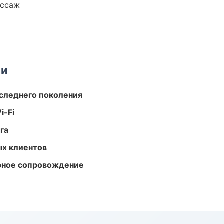
ассаж
ми
следнего поколения
i-Fi
га
ых клиентов
урное сопровождение