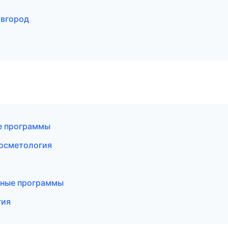
овгород
ые программы
косметология
стные программы
гия