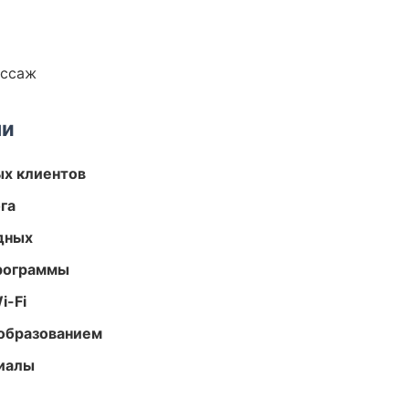
ассаж
ми
ых клиентов
га
одных
программы
i-Fi
образованием
риалы