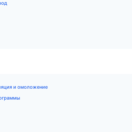
род
иляция и омоложение
рограммы