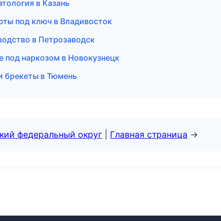
атология в Казань
оты под ключ в Владивосток
водство в Петрозаводск
ие под наркозом в Новокузнецк
 и брекеты в Тюмень
ский федеральный округ
|
Главная страница
→