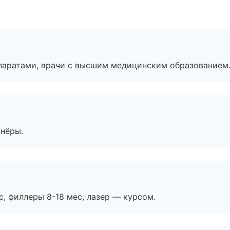
паратами, врачи с высшим медицинским образованием
тнёры.
с, филлеры 8-18 мес, лазер — курсом.