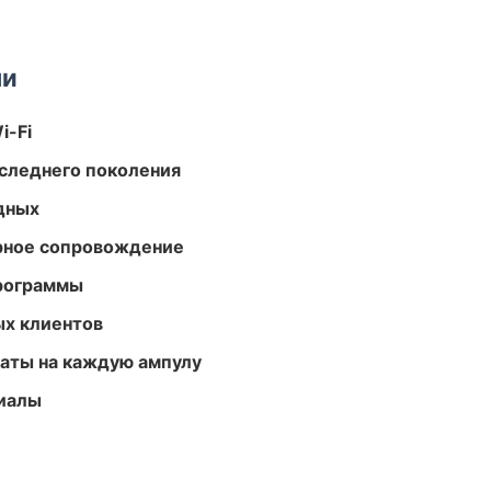
ми
i-Fi
следнего поколения
одных
урное сопровождение
программы
ых клиентов
аты на каждую ампулу
риалы