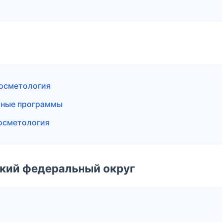
косметология
стные программы
косметология
ский федеральный округ