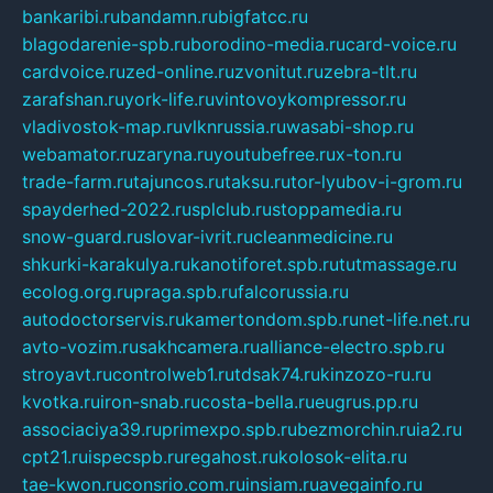
bankaribi.ru
bandamn.ru
bigfatcc.ru
blagodarenie-spb.ru
borodino-media.ru
card-voice.ru
cardvoice.ru
zed-online.ru
zvonitut.ru
zebra-tlt.ru
zarafshan.ru
york-life.ru
vintovoykompressor.ru
vladivostok-map.ru
vlknrussia.ru
wasabi-shop.ru
webamator.ru
zaryna.ru
youtubefree.ru
x-ton.ru
trade-farm.ru
tajuncos.ru
taksu.ru
tor-lyubov-i-grom.ru
spayderhed-2022.ru
splclub.ru
stoppamedia.ru
snow-guard.ru
slovar-ivrit.ru
cleanmedicine.ru
shkurki-karakulya.ru
kanotiforet.spb.ru
tutmassage.ru
ecolog.org.ru
praga.spb.ru
falcorussia.ru
autodoctorservis.ru
kamertondom.spb.ru
net-life.net.ru
avto-vozim.ru
sakhcamera.ru
alliance-electro.spb.ru
stroyavt.ru
controlweb1.ru
tdsak74.ru
kinzozo-ru.ru
kvotka.ru
iron-snab.ru
costa-bella.ru
eugrus.pp.ru
associaciya39.ru
primexpo.spb.ru
bezmorchin.ru
ia2.ru
cpt21.ru
ispecspb.ru
regahost.ru
kolosok-elita.ru
tae-kwon.ru
consrio.com.ru
insiam.ru
avegainfo.ru