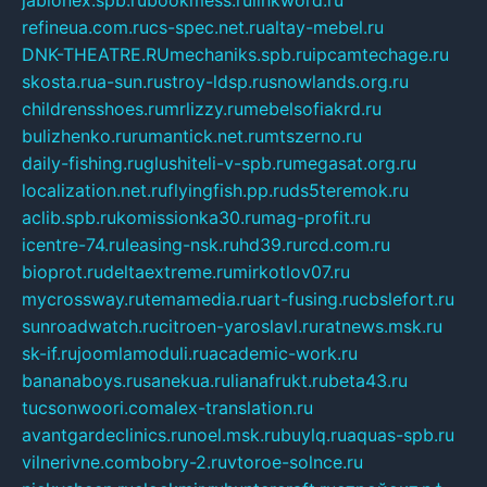
refineua.com.ru
cs-spec.net.ru
altay-mebel.ru
DNK-THEATRE.RU
mechaniks.spb.ru
ipcamtechage.ru
skosta.ru
a-sun.ru
stroy-ldsp.ru
snowlands.org.ru
childrensshoes.ru
mrlizzy.ru
mebelsofiakrd.ru
bulizhenko.ru
rumantick.net.ru
mtszerno.ru
daily-fishing.ru
glushiteli-v-spb.ru
megasat.org.ru
localization.net.ru
flyingfish.pp.ru
ds5teremok.ru
aclib.spb.ru
komissionka30.ru
mag-profit.ru
icentre-74.ru
leasing-nsk.ru
hd39.ru
rcd.com.ru
bioprot.ru
deltaextreme.ru
mirkotlov07.ru
mycrossway.ru
temamedia.ru
art-fusing.ru
cbslefort.ru
sunroadwatch.ru
citroen-yaroslavl.ru
ratnews.msk.ru
sk-if.ru
joomlamoduli.ru
academic-work.ru
bananaboys.ru
sanekua.ru
lianafrukt.ru
beta43.ru
tucsonwoori.com
alex-translation.ru
avantgardeclinics.ru
noel.msk.ru
buylq.ru
aquas-spb.ru
vilnerivne.com
bobry-2.ru
vtoroe-solnce.ru