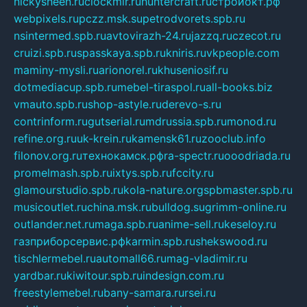
nickysheen.ru
clockmir.ru
huntercraft.ru
стройокт.рф
webpixels.ru
pczz.msk.su
petrodvorets.spb.ru
nsintermed.spb.ru
avtovirazh-24.ru
jazzq.ru
czecot.ru
cruizi.spb.ru
spasskaya.spb.ru
kniris.ru
vkpeople.com
maminy-mysli.ru
arionorel.ru
khuseniosif.ru
dotmediacup.spb.ru
mebel-tiraspol.ru
all-books.biz
vmauto.spb.ru
shop-astyle.ru
derevo-s.ru
contrinform.ru
gutserial.ru
mdrussia.spb.ru
monod.ru
refine.org.ru
uk-krein.ru
kamensk61.ru
zooclub.info
filonov.org.ru
технокамск.рф
ra-spectr.ru
ooodriada.ru
promelmash.spb.ru
ixtys.spb.ru
fccity.ru
glamourstudio.spb.ru
kola-nature.org
spbmaster.spb.ru
musicoutlet.ru
china.msk.ru
bulldog.su
grimm-online.ru
outlander.net.ru
maga.spb.ru
anime-sell.ru
keseloy.ru
газприборсервис.рф
karmin.spb.ru
shekswood.ru
tischlermebel.ru
automall66.ru
mag-vladimir.ru
yardbar.ru
kiwitour.spb.ru
indesign.com.ru
freestylemebel.ru
bany-samara.ru
rsei.ru