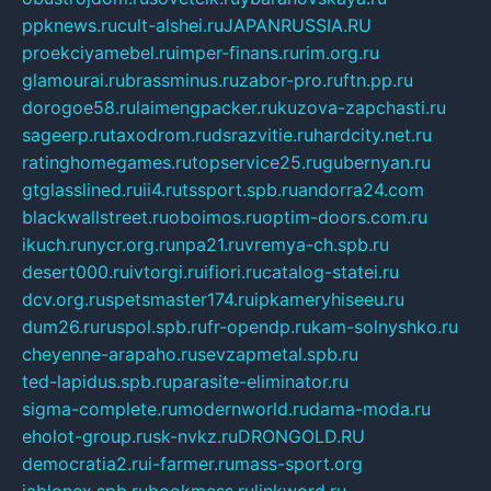
ppknews.ru
cult-alshei.ru
JAPANRUSSIA.RU
proekciyamebel.ru
imper-finans.ru
rim.org.ru
glamourai.ru
brassminus.ru
zabor-pro.ru
ftn.pp.ru
dorogoe58.ru
laimengpacker.ru
kuzova-zapchasti.ru
sageerp.ru
taxodrom.ru
dsrazvitie.ru
hardcity.net.ru
ratinghomegames.ru
topservice25.ru
gubernyan.ru
gtglasslined.ru
ii4.ru
tssport.spb.ru
andorra24.com
blackwallstreet.ru
oboimos.ru
optim-doors.com.ru
ikuch.ru
nycr.org.ru
npa21.ru
vremya-ch.spb.ru
desert000.ru
ivtorgi.ru
ifiori.ru
catalog-statei.ru
dcv.org.ru
spetsmaster174.ru
ipkameryhiseeu.ru
dum26.ru
ruspol.spb.ru
fr-opendp.ru
kam-solnyshko.ru
cheyenne-arapaho.ru
sevzapmetal.spb.ru
ted-lapidus.spb.ru
parasite-eliminator.ru
sigma-complete.ru
modernworld.ru
dama-moda.ru
eholot-group.ru
sk-nvkz.ru
DRONGOLD.RU
democratia2.ru
i-farmer.ru
mass-sport.org
jablonex.spb.ru
bookmess.ru
linkword.ru