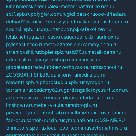
kingbolenskaner.ru
alex-motor.ru
astroline.net.ru
act1.spb.ru
polyglot.com.ru
gidlipetsk.ru
ooo-driada.ru
detsad125.ru
mir-zdoroviya.ru
bruslanovo.ru
siterem.ru
council.spb.ru
лодкипатриот.рф
kafekolizey.ru
iclub.net.ru
gazon-easy.ru
sugarepilekb.ru
grinox.ru
pylesostineco.ru
msts-ozarenie.ru
kameryjooan.ru
artemovskij.ru
dopler.spb.ru
aid70.ru
metall-perm.ru
ndm.msk.ru
ratingzooshop.ru
apiaccess.ru
globalautotrade.info
bezverhovskoe.ru
drsschool.ru
ZOOSMART.SPB.RU
dalakony.ru
medikijob.ru
remontt.spb.ru
photostudia.spb.ru
myragon.ru
terramia.ru
academy62.ru
gardengallereya.ru
rti.com.ru
artem-news.ru
biserinca.ru
krasnodarkurort.com
imshowtv.ru
mebel-v-tule.ru
mobtopik.ru
pcsecurity.net.ru
tool-sib.ru
multimetrunit.ru
sp-tour.ru
fan-cs.ru
santeh-russia.ru
symbian9.net.ru
DSHAIR.RU
tmmotors.spb.ru
xjocuricopii.com
musavtomat.msk.ru
obustrojdom.ru
sovetcik.ru
ybaranovskaya.ru