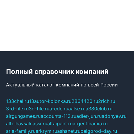
Полный справочник компаний
Актуальный каталог компаний по всей России
133chel.ru
13autor-kolonka.ru
2864420.ru
2rich.ru
3-d-file.ru
3d-file.ru
a-cdc.ru
aalse.ru
a380club.ru
airgungames.ru
accounts-112.ru
adler-jun.ru
adonyev.ru
alfeihavsalnassr.ru
altaipant.ru
argentinamia.ru
aria-family.ru
arkrym.ru
ashanet.ru
belgorod-day.ru