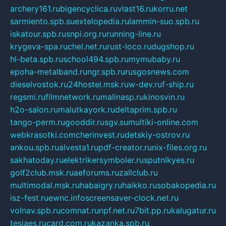
archery161.ru
bigencyclica.ru
vlast16.ru
korru.net
sarmiento.spb.su
extelopedia.ru
lammin-suo.spb.ru
iskatour.spb.ru
snpi.org.ru
running-line.ru
krygeva-spa.ru
chel.net.ru
rust-loco.ru
dugshop.ru
hl-beta.spb.ru
school494.spb.ru
mymubaby.ru
epoha-metalband.ru
ngr.spb.ru
rusgosnews.com
dieselvostok.ru
24hostel.msk.ru
w-dev.ru
f-ship.ru
regsmi.ru
filmnetwork.ru
malinasp.ru
kinosvin.ru
h2o-salon.ru
malutkayork.ru
deltaprim.spb.ru
tango-perm.ru
gooddir.ru
sgv.su
multiki-online.com
webkrasotki.com
cherinvest.ru
detskiy-ostrov.ru
ankou.spb.ru
alvesta1.ru
pdf-creator.ru
nix-files.org.ru
sakhatoday.ru
elektrikersymboler.ru
sputnikyes.ru
golf2club.msk.ru
aeforums.ru
zallclub.ru
multimodal.msk.ru
habaigry.ru
haikko.ru
sobakopedia.ru
isz-fest.ru
ewnc.info
screensaver-clock.net.ru
volnav.spb.ru
comnat.ru
npf.net.ru
7bit.pp.ru
kalugatur.ru
tesiaes.ru
card.com.ru
kazanka.spb.ru