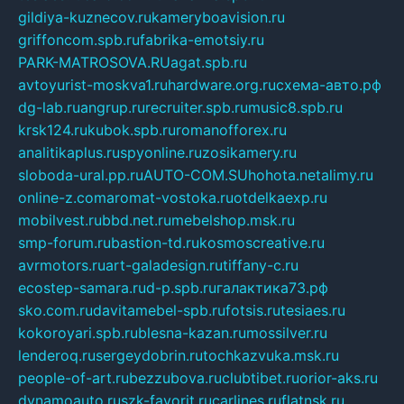
gildiya-kuznecov.ru
kameryboavision.ru
griffoncom.spb.ru
fabrika-emotsiy.ru
PARK-MATROSOVA.RU
agat.spb.ru
avtoyurist-moskva1.ru
hardware.org.ru
схема-авто.рф
dg-lab.ru
angrup.ru
recruiter.spb.ru
music8.spb.ru
krsk124.ru
kubok.spb.ru
romanofforex.ru
analitikaplus.ru
spyonline.ru
zosikamery.ru
sloboda-ural.pp.ru
AUTO-COM.SU
hohota.net
alimy.ru
online-z.com
aromat-vostoka.ru
otdelkaexp.ru
mobilvest.ru
bbd.net.ru
mebelshop.msk.ru
smp-forum.ru
bastion-td.ru
kosmoscreative.ru
avrmotors.ru
art-galadesign.ru
tiffany-c.ru
ecostep-samara.ru
d-p.spb.ru
галактика73.рф
sko.com.ru
davitamebel-spb.ru
fotsis.ru
tesiaes.ru
kokoroyari.spb.ru
blesna-kazan.ru
mossilver.ru
lenderoq.ru
sergeydobrin.ru
tochkazvuka.msk.ru
people-of-art.ru
bezzubova.ru
clubtibet.ru
orior-aks.ru
dynamoauto.ru
szk-favorit.ru
carlines.ru
flatnsk.ru