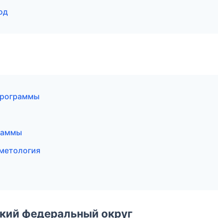
од
программы
граммы
сметология
ский федеральный округ