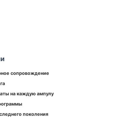
ми
урное сопровождение
га
аты на каждую ампулу
программы
следнего поколения