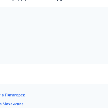
рт в Пятигорск
т в Махачкала