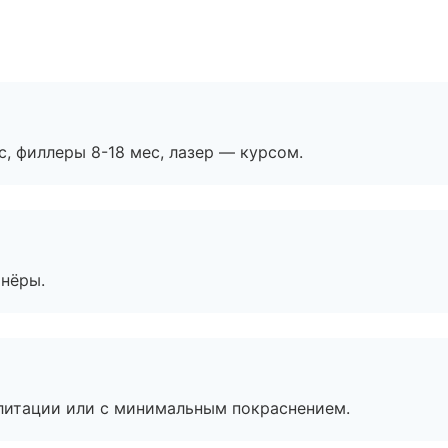
с, филлеры 8-18 мес, лазер — курсом.
тнёры.
литации или с минимальным покраснением.