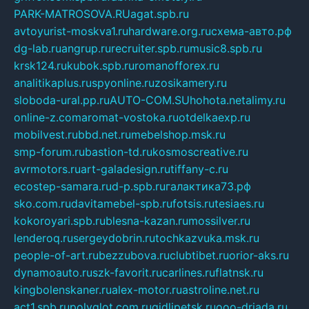
PARK-MATROSOVA.RU
agat.spb.ru
avtoyurist-moskva1.ru
hardware.org.ru
схема-авто.рф
dg-lab.ru
angrup.ru
recruiter.spb.ru
music8.spb.ru
krsk124.ru
kubok.spb.ru
romanofforex.ru
analitikaplus.ru
spyonline.ru
zosikamery.ru
sloboda-ural.pp.ru
AUTO-COM.SU
hohota.net
alimy.ru
online-z.com
aromat-vostoka.ru
otdelkaexp.ru
mobilvest.ru
bbd.net.ru
mebelshop.msk.ru
smp-forum.ru
bastion-td.ru
kosmoscreative.ru
avrmotors.ru
art-galadesign.ru
tiffany-c.ru
ecostep-samara.ru
d-p.spb.ru
галактика73.рф
sko.com.ru
davitamebel-spb.ru
fotsis.ru
tesiaes.ru
kokoroyari.spb.ru
blesna-kazan.ru
mossilver.ru
lenderoq.ru
sergeydobrin.ru
tochkazvuka.msk.ru
people-of-art.ru
bezzubova.ru
clubtibet.ru
orior-aks.ru
dynamoauto.ru
szk-favorit.ru
carlines.ru
flatnsk.ru
kingbolenskaner.ru
alex-motor.ru
astroline.net.ru
act1.spb.ru
polyglot.com.ru
gidlipetsk.ru
ooo-driada.ru