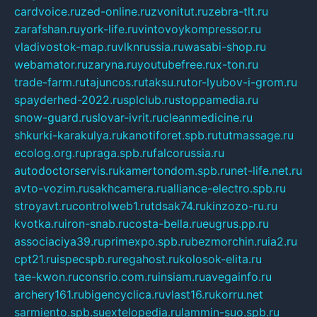
cardvoice.ru
zed-online.ru
zvonitut.ru
zebra-tlt.ru
zarafshan.ru
york-life.ru
vintovoykompressor.ru
vladivostok-map.ru
vlknrussia.ru
wasabi-shop.ru
webamator.ru
zaryna.ru
youtubefree.ru
x-ton.ru
trade-farm.ru
tajuncos.ru
taksu.ru
tor-lyubov-i-grom.ru
spayderhed-2022.ru
splclub.ru
stoppamedia.ru
snow-guard.ru
slovar-ivrit.ru
cleanmedicine.ru
shkurki-karakulya.ru
kanotiforet.spb.ru
tutmassage.ru
ecolog.org.ru
praga.spb.ru
falcorussia.ru
autodoctorservis.ru
kamertondom.spb.ru
net-life.net.ru
avto-vozim.ru
sakhcamera.ru
alliance-electro.spb.ru
stroyavt.ru
controlweb1.ru
tdsak74.ru
kinzozo-ru.ru
kvotka.ru
iron-snab.ru
costa-bella.ru
eugrus.pp.ru
associaciya39.ru
primexpo.spb.ru
bezmorchin.ru
ia2.ru
cpt21.ru
ispecspb.ru
regahost.ru
kolosok-elita.ru
tae-kwon.ru
consrio.com.ru
insiam.ru
avegainfo.ru
archery161.ru
bigencyclica.ru
vlast16.ru
korru.net
sarmiento.spb.su
extelopedia.ru
lammin-suo.spb.ru