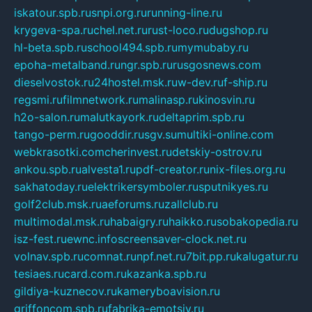
iskatour.spb.ru
snpi.org.ru
running-line.ru
krygeva-spa.ru
chel.net.ru
rust-loco.ru
dugshop.ru
hl-beta.spb.ru
school494.spb.ru
mymubaby.ru
epoha-metalband.ru
ngr.spb.ru
rusgosnews.com
dieselvostok.ru
24hostel.msk.ru
w-dev.ru
f-ship.ru
regsmi.ru
filmnetwork.ru
malinasp.ru
kinosvin.ru
h2o-salon.ru
malutkayork.ru
deltaprim.spb.ru
tango-perm.ru
gooddir.ru
sgv.su
multiki-online.com
webkrasotki.com
cherinvest.ru
detskiy-ostrov.ru
ankou.spb.ru
alvesta1.ru
pdf-creator.ru
nix-files.org.ru
sakhatoday.ru
elektrikersymboler.ru
sputnikyes.ru
golf2club.msk.ru
aeforums.ru
zallclub.ru
multimodal.msk.ru
habaigry.ru
haikko.ru
sobakopedia.ru
isz-fest.ru
ewnc.info
screensaver-clock.net.ru
volnav.spb.ru
comnat.ru
npf.net.ru
7bit.pp.ru
kalugatur.ru
tesiaes.ru
card.com.ru
kazanka.spb.ru
gildiya-kuznecov.ru
kameryboavision.ru
griffoncom.spb.ru
fabrika-emotsiy.ru