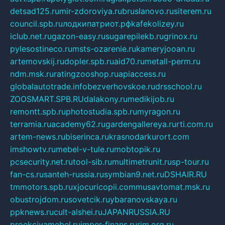
detsad125.ru
mir-zdoroviya.ru
bruslanovo.ru
siterem.ru
council.spb.ru
лодкипатриот.рф
kafekolizey.ru
iclub.net.ru
gazon-easy.ru
sugarepilekb.ru
grinox.ru
pylesostineco.ru
msts-ozarenie.ru
kameryjooan.ru
artemovskij.ru
dopler.spb.ru
aid70.ru
metall-perm.ru
ndm.msk.ru
ratingzooshop.ru
apiaccess.ru
globalautotrade.info
bezverhovskoe.ru
drsschool.ru
ZOOSMART.SPB.RU
dalakony.ru
medikijob.ru
remontt.spb.ru
photostudia.spb.ru
myragon.ru
terramia.ru
academy62.ru
gardengallereya.ru
rti.com.ru
artem-news.ru
biserinca.ru
krasnodarkurort.com
imshowtv.ru
mebel-v-tule.ru
mobtopik.ru
pcsecurity.net.ru
tool-sib.ru
multimetrunit.ru
sp-tour.ru
fan-cs.ru
santeh-russia.ru
symbian9.net.ru
DSHAIR.RU
tmmotors.spb.ru
xjocuricopii.com
musavtomat.msk.ru
obustrojdom.ru
sovetcik.ru
ybaranovskaya.ru
ppknews.ru
cult-alshei.ru
JAPANRUSSIA.RU
proekciyamebel.ru
imper-finans.ru
rim.org.ru