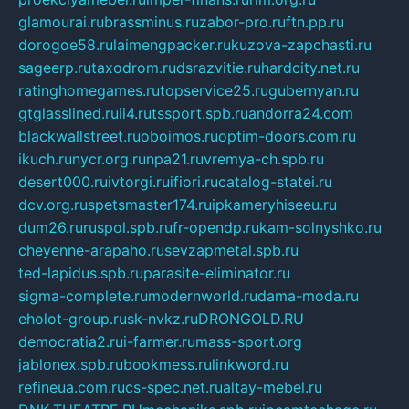
glamourai.ru
brassminus.ru
zabor-pro.ru
ftn.pp.ru
dorogoe58.ru
laimengpacker.ru
kuzova-zapchasti.ru
sageerp.ru
taxodrom.ru
dsrazvitie.ru
hardcity.net.ru
ratinghomegames.ru
topservice25.ru
gubernyan.ru
gtglasslined.ru
ii4.ru
tssport.spb.ru
andorra24.com
blackwallstreet.ru
oboimos.ru
optim-doors.com.ru
ikuch.ru
nycr.org.ru
npa21.ru
vremya-ch.spb.ru
desert000.ru
ivtorgi.ru
ifiori.ru
catalog-statei.ru
dcv.org.ru
spetsmaster174.ru
ipkameryhiseeu.ru
dum26.ru
ruspol.spb.ru
fr-opendp.ru
kam-solnyshko.ru
cheyenne-arapaho.ru
sevzapmetal.spb.ru
ted-lapidus.spb.ru
parasite-eliminator.ru
sigma-complete.ru
modernworld.ru
dama-moda.ru
eholot-group.ru
sk-nvkz.ru
DRONGOLD.RU
democratia2.ru
i-farmer.ru
mass-sport.org
jablonex.spb.ru
bookmess.ru
linkword.ru
refineua.com.ru
cs-spec.net.ru
altay-mebel.ru