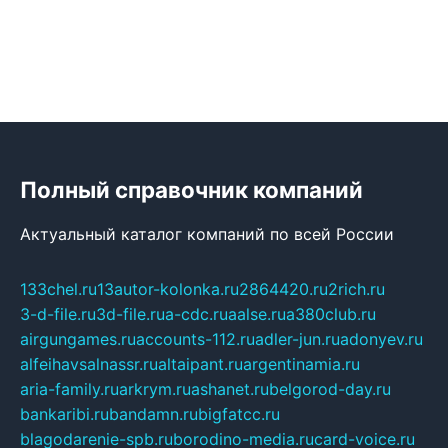
Полный справочник компаний
Актуальный каталог компаний по всей России
133chel.ru
13autor-kolonka.ru
2864420.ru
2rich.ru
3-d-file.ru
3d-file.ru
a-cdc.ru
aalse.ru
a380club.ru
airgungames.ru
accounts-112.ru
adler-jun.ru
adonyev.ru
alfeihavsalnassr.ru
altaipant.ru
argentinamia.ru
aria-family.ru
arkrym.ru
ashanet.ru
belgorod-day.ru
bankaribi.ru
bandamn.ru
bigfatcc.ru
blagodarenie-spb.ru
borodino-media.ru
card-voice.ru