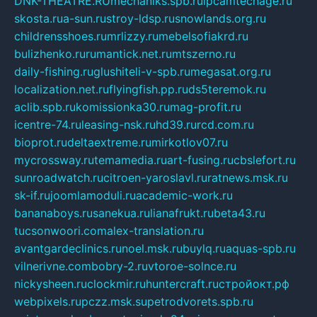
DNK-THEATRE.RU
mechaniks.spb.ru
ipcamtechage.ru
skosta.ru
a-sun.ru
stroy-ldsp.ru
snowlands.org.ru
childrensshoes.ru
mrlizzy.ru
mebelsofiakrd.ru
bulizhenko.ru
rumantick.net.ru
mtszerno.ru
daily-fishing.ru
glushiteli-v-spb.ru
megasat.org.ru
localization.net.ru
flyingfish.pp.ru
ds5teremok.ru
aclib.spb.ru
komissionka30.ru
mag-profit.ru
icentre-74.ru
leasing-nsk.ru
hd39.ru
rcd.com.ru
bioprot.ru
deltaextreme.ru
mirkotlov07.ru
mycrossway.ru
temamedia.ru
art-fusing.ru
cbslefort.ru
sunroadwatch.ru
citroen-yaroslavl.ru
ratnews.msk.ru
sk-if.ru
joomlamoduli.ru
academic-work.ru
bananaboys.ru
sanekua.ru
lianafrukt.ru
beta43.ru
tucsonwoori.com
alex-translation.ru
avantgardeclinics.ru
noel.msk.ru
buylq.ru
aquas-spb.ru
vilnerivne.com
bobry-2.ru
vtoroe-solnce.ru
nickysheen.ru
clockmir.ru
huntercraft.ru
стройокт.рф
webpixels.ru
pczz.msk.su
petrodvorets.spb.ru