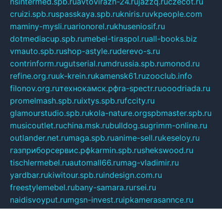
nsintermed.spb.ru
avtovirazh-24.ru
jazzq.ru
czecot.ru
cruizi.spb.ru
spasskaya.spb.ru
kniris.ru
vkpeople.com
maminy-mysli.ru
arionorel.ru
khuseniosif.ru
dotmediacup.spb.ru
mebel-tiraspol.ru
all-books.biz
vmauto.spb.ru
shop-astyle.ru
derevo-s.ru
contrinform.ru
gutserial.ru
mdrussia.spb.ru
monod.ru
refine.org.ru
uk-krein.ru
kamensk61.ru
zooclub.info
filonov.org.ru
технокамск.рф
ra-spectr.ru
ooodriada.ru
promelmash.spb.ru
ixtys.spb.ru
fccity.ru
glamourstudio.spb.ru
kola-nature.org
spbmaster.spb.ru
musicoutlet.ru
china.msk.ru
bulldog.su
grimm-online.ru
outlander.net.ru
maga.spb.ru
anime-sell.ru
keseloy.ru
газприборсервис.рф
karmin.spb.ru
shekswood.ru
tischlermebel.ru
automall66.ru
mag-vladimir.ru
yardbar.ru
kiwitour.spb.ru
indesign.com.ru
freestylemebel.ru
bany-samara.ru
rsei.ru
naidisvoyput.ru
mgsn-invest.ru
ipkamerasannce.ru
alicante-house.ru
ibelka74.ru
cozyhouse.info