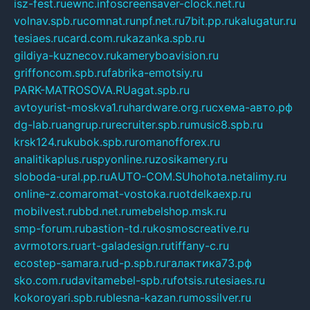
isz-fest.ru
ewnc.info
screensaver-clock.net.ru
volnav.spb.ru
comnat.ru
npf.net.ru
7bit.pp.ru
kalugatur.ru
tesiaes.ru
card.com.ru
kazanka.spb.ru
gildiya-kuznecov.ru
kameryboavision.ru
griffoncom.spb.ru
fabrika-emotsiy.ru
PARK-MATROSOVA.RU
agat.spb.ru
avtoyurist-moskva1.ru
hardware.org.ru
схема-авто.рф
dg-lab.ru
angrup.ru
recruiter.spb.ru
music8.spb.ru
krsk124.ru
kubok.spb.ru
romanofforex.ru
analitikaplus.ru
spyonline.ru
zosikamery.ru
sloboda-ural.pp.ru
AUTO-COM.SU
hohota.net
alimy.ru
online-z.com
aromat-vostoka.ru
otdelkaexp.ru
mobilvest.ru
bbd.net.ru
mebelshop.msk.ru
smp-forum.ru
bastion-td.ru
kosmoscreative.ru
avrmotors.ru
art-galadesign.ru
tiffany-c.ru
ecostep-samara.ru
d-p.spb.ru
галактика73.рф
sko.com.ru
davitamebel-spb.ru
fotsis.ru
tesiaes.ru
kokoroyari.spb.ru
blesna-kazan.ru
mossilver.ru