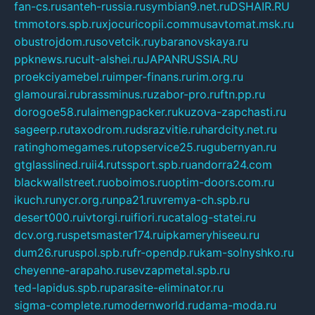
fan-cs.ru
santeh-russia.ru
symbian9.net.ru
DSHAIR.RU
tmmotors.spb.ru
xjocuricopii.com
musavtomat.msk.ru
obustrojdom.ru
sovetcik.ru
ybaranovskaya.ru
ppknews.ru
cult-alshei.ru
JAPANRUSSIA.RU
proekciyamebel.ru
imper-finans.ru
rim.org.ru
glamourai.ru
brassminus.ru
zabor-pro.ru
ftn.pp.ru
dorogoe58.ru
laimengpacker.ru
kuzova-zapchasti.ru
sageerp.ru
taxodrom.ru
dsrazvitie.ru
hardcity.net.ru
ratinghomegames.ru
topservice25.ru
gubernyan.ru
gtglasslined.ru
ii4.ru
tssport.spb.ru
andorra24.com
blackwallstreet.ru
oboimos.ru
optim-doors.com.ru
ikuch.ru
nycr.org.ru
npa21.ru
vremya-ch.spb.ru
desert000.ru
ivtorgi.ru
ifiori.ru
catalog-statei.ru
dcv.org.ru
spetsmaster174.ru
ipkameryhiseeu.ru
dum26.ru
ruspol.spb.ru
fr-opendp.ru
kam-solnyshko.ru
cheyenne-arapaho.ru
sevzapmetal.spb.ru
ted-lapidus.spb.ru
parasite-eliminator.ru
sigma-complete.ru
modernworld.ru
dama-moda.ru