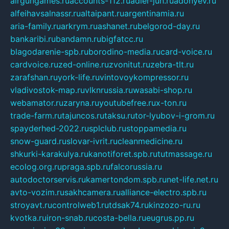
airgungames.ru
accounts-112.ru
adler-jun.ru
adonyev.ru
alfeihavsalnassr.ru
altaipant.ru
argentinamia.ru
aria-family.ru
arkrym.ru
ashanet.ru
belgorod-day.ru
bankaribi.ru
bandamn.ru
bigfatcc.ru
blagodarenie-spb.ru
borodino-media.ru
card-voice.ru
cardvoice.ru
zed-online.ru
zvonitut.ru
zebra-tlt.ru
zarafshan.ru
york-life.ru
vintovoykompressor.ru
vladivostok-map.ru
vlknrussia.ru
wasabi-shop.ru
webamator.ru
zaryna.ru
youtubefree.ru
x-ton.ru
trade-farm.ru
tajuncos.ru
taksu.ru
tor-lyubov-i-grom.ru
spayderhed-2022.ru
splclub.ru
stoppamedia.ru
snow-guard.ru
slovar-ivrit.ru
cleanmedicine.ru
shkurki-karakulya.ru
kanotiforet.spb.ru
tutmassage.ru
ecolog.org.ru
praga.spb.ru
falcorussia.ru
autodoctorservis.ru
kamertondom.spb.ru
net-life.net.ru
avto-vozim.ru
sakhcamera.ru
alliance-electro.spb.ru
stroyavt.ru
controlweb1.ru
tdsak74.ru
kinzozo-ru.ru
kvotka.ru
iron-snab.ru
costa-bella.ru
eugrus.pp.ru