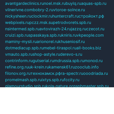
avantgardeclinics.ru
noel.msk.ru
buylq.ru
aquas-spb.ru
vilnerivne.com
bobry-2.ru
vtoroe-solnce.ru
nickysheen.ru
clockmir.ru
huntercraft.ru
стройокт.рф
webpixels.ru
pczz.msk.su
petrodvorets.spb.ru
nsintermed.spb.ru
avtovirazh-24.ru
jazzq.ru
czecot.ru
cruizi.spb.ru
spasskaya.spb.ru
kniris.ru
vkpeople.com
maminy-mysli.ru
arionorel.ru
khuseniosif.ru
dotmediacup.spb.ru
mebel-tiraspol.ru
all-books.biz
vmauto.spb.ru
shop-astyle.ru
derevo-s.ru
contrinform.ru
gutserial.ru
mdrussia.spb.ru
monod.ru
refine.org.ru
uk-krein.ru
kamensk61.ru
zooclub.info
filonov.org.ru
технокамск.рф
ra-spectr.ru
ooodriada.ru
promelmash.spb.ru
ixtys.spb.ru
fccity.ru
glamourstudio.spb.ru
kola-nature.org
spbmaster.spb.ru
musicoutlet.ru
china.msk.ru
bulldog.su
grimm-online.ru
outlander.net.ru
maga.spb.ru
anime-sell.ru
keseloy.ru
газприборсервис.рф
karmin.spb.ru
shekswood.ru
tischlermebel.ru
automall66.ru
mag-vladimir.ru