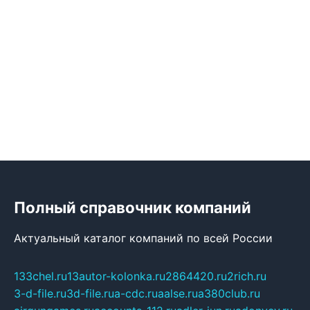
Полный справочник компаний
Актуальный каталог компаний по всей России
133chel.ru
13autor-kolonka.ru
2864420.ru
2rich.ru
3-d-file.ru
3d-file.ru
a-cdc.ru
aalse.ru
a380club.ru