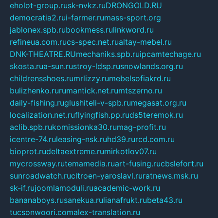
eholot-group.ru
sk-nvkz.ru
DRONGOLD.RU
democratia2.ru
i-farmer.ru
mass-sport.org
jablonex.spb.ru
bookmess.ru
linkword.ru
refineua.com.ru
cs-spec.net.ru
altay-mebel.ru
DNK-THEATRE.RU
mechaniks.spb.ru
ipcamtechage.ru
skosta.ru
a-sun.ru
stroy-ldsp.ru
snowlands.org.ru
childrensshoes.ru
mrlizzy.ru
mebelsofiakrd.ru
bulizhenko.ru
rumantick.net.ru
mtszerno.ru
daily-fishing.ru
glushiteli-v-spb.ru
megasat.org.ru
localization.net.ru
flyingfish.pp.ru
ds5teremok.ru
aclib.spb.ru
komissionka30.ru
mag-profit.ru
icentre-74.ru
leasing-nsk.ru
hd39.ru
rcd.com.ru
bioprot.ru
deltaextreme.ru
mirkotlov07.ru
mycrossway.ru
temamedia.ru
art-fusing.ru
cbslefort.ru
sunroadwatch.ru
citroen-yaroslavl.ru
ratnews.msk.ru
sk-if.ru
joomlamoduli.ru
academic-work.ru
bananaboys.ru
sanekua.ru
lianafrukt.ru
beta43.ru
tucsonwoori.com
alex-translation.ru