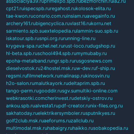
associaciya39.ru
primexpo.spb.ru
bezmorchin.ru
ia2.ru
cpt21.ru
ispecspb.ru
regahost.ru
kolosok-elita.ru
tae-kwon.ru
consrio.com.ru
insiam.ru
avegainfo.ru
archery161.ru
bigencyclica.ru
vlast16.ru
korru.net
sarmiento.spb.su
extelopedia.ru
lammin-suo.spb.ru
iskatour.spb.ru
snpi.org.ru
running-line.ru
krygeva-spa.ru
chel.net.ru
rust-loco.ru
dugshop.ru
hl-beta.spb.ru
school494.spb.ru
mymubaby.ru
epoha-metalband.ru
ngr.spb.ru
rusgosnews.com
dieselvostok.ru
24hostel.msk.ru
w-dev.ru
f-ship.ru
regsmi.ru
filmnetwork.ru
malinasp.ru
kinosvin.ru
h2o-salon.ru
malutkayork.ru
deltaprim.spb.ru
tango-perm.ru
gooddir.ru
sgv.su
multiki-online.com
webkrasotki.com
cherinvest.ru
detskiy-ostrov.ru
ankou.spb.ru
alvesta1.ru
pdf-creator.ru
nix-files.org.ru
sakhatoday.ru
elektrikersymboler.ru
sputnikyes.ru
golf2club.msk.ru
aeforums.ru
zallclub.ru
multimodal.msk.ru
habaigry.ru
haikko.ru
sobakopedia.ru