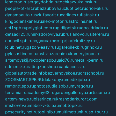
lenderoq.ru
sergeydobrin.ru
tochkazvuka.msk.ru
people-of-art.ru
bezzubova.ru
clubtibet.ru
orior-aks.ru
dynamoauto.ru
szk-favorit.ru
carlines.ru
flatnsk.ru
kingbolenskaner.ru
alex-motor.ru
astroline.net.ru
act1.spb.ru
polyglot.com.ru
gidlipetsk.ru
ooo-driada.ru
detsad125.ru
mir-zdoroviya.ru
bruslanovo.ru
siterem.ru
council.spb.ru
лодкипатриот.рф
kafekolizey.ru
iclub.net.ru
gazon-easy.ru
sugarepilekb.ru
grinox.ru
pylesostineco.ru
msts-ozarenie.ru
kameryjooan.ru
artemovskij.ru
dopler.spb.ru
aid70.ru
metall-perm.ru
ndm.msk.ru
ratingzooshop.ru
apiaccess.ru
globalautotrade.info
bezverhovskoe.ru
drsschool.ru
ZOOSMART.SPB.RU
dalakony.ru
medikijob.ru
remontt.spb.ru
photostudia.spb.ru
myragon.ru
terramia.ru
academy62.ru
gardengallereya.ru
rti.com.ru
artem-news.ru
biserinca.ru
krasnodarkurort.com
imshowtv.ru
mebel-v-tule.ru
mobtopik.ru
pcsecurity.net.ru
tool-sib.ru
multimetrunit.ru
sp-tour.ru