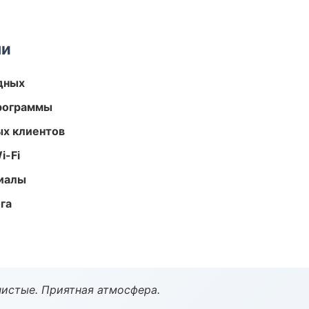
ми
одных
программы
ых клиентов
i-Fi
риалы
га
чистые. Приятная атмосфера.