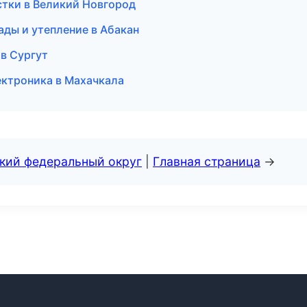
истки в Великий Новгород
ды и утепление в Абакан
 в Сургут
лектроника в Махачкала
ский федеральный округ
|
Главная страница
→