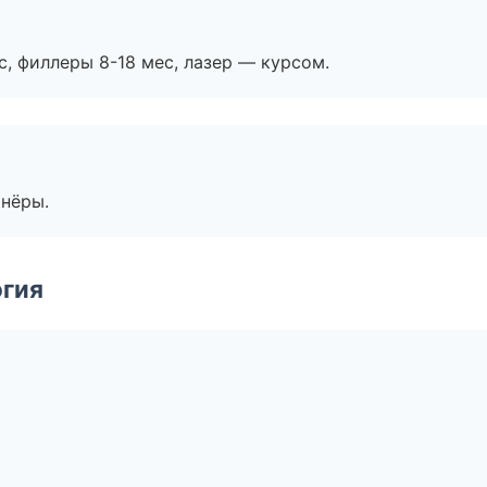
с, филлеры 8-18 мес, лазер — курсом.
тнёры.
огия