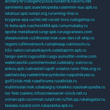
archery161.ru
bigencyclica.ru
vlast16.ru
korru.net
sarmiento.spb.su
extelopedia.ru
lammin-suo.spb.ru
iskatour.spb.ru
snpi.org.ru
running-line.ru
krygeva-spa.ru
chel.net.ru
rust-loco.ru
dugshop.ru
hl-beta.spb.ru
school494.spb.ru
mymubaby.ru
epoha-metalband.ru
ngr.spb.ru
rusgosnews.com
dieselvostok.ru
24hostel.msk.ru
w-dev.ru
f-ship.ru
regsmi.ru
filmnetwork.ru
malinasp.ru
kinosvin.ru
h2o-salon.ru
malutkayork.ru
deltaprim.spb.ru
tango-perm.ru
gooddir.ru
sgv.su
multiki-online.com
webkrasotki.com
cherinvest.ru
detskiy-ostrov.ru
ankou.spb.ru
alvesta1.ru
pdf-creator.ru
nix-files.org.ru
sakhatoday.ru
elektrikersymboler.ru
sputnikyes.ru
golf2club.msk.ru
aeforums.ru
zallclub.ru
multimodal.msk.ru
habaigry.ru
haikko.ru
sobakopedia.ru
isz-fest.ru
ewnc.info
screensaver-clock.net.ru
volnav.spb.ru
comnat.ru
npf.net.ru
7bit.pp.ru
kalugatur.ru
tesiaes.ru
card.com.ru
kazanka.spb.ru