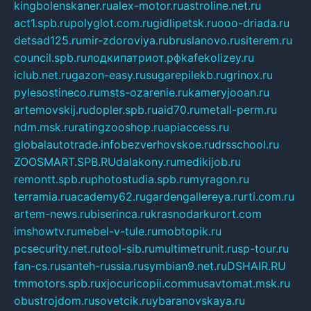
kingbolenskaner.ru
alex-motor.ru
astroline.net.ru
act1.spb.ru
polyglot.com.ru
gidlipetsk.ru
ooo-driada.ru
detsad125.ru
mir-zdoroviya.ru
bruslanovo.ru
siterem.ru
council.spb.ru
лодкипатриот.рф
kafekolizey.ru
iclub.net.ru
gazon-easy.ru
sugarepilekb.ru
grinox.ru
pylesostineco.ru
msts-ozarenie.ru
kameryjooan.ru
artemovskij.ru
dopler.spb.ru
aid70.ru
metall-perm.ru
ndm.msk.ru
ratingzooshop.ru
apiaccess.ru
globalautotrade.info
bezverhovskoe.ru
drsschool.ru
ZOOSMART.SPB.RU
dalakony.ru
medikijob.ru
remontt.spb.ru
photostudia.spb.ru
myragon.ru
terramia.ru
academy62.ru
gardengallereya.ru
rti.com.ru
artem-news.ru
biserinca.ru
krasnodarkurort.com
imshowtv.ru
mebel-v-tule.ru
mobtopik.ru
pcsecurity.net.ru
tool-sib.ru
multimetrunit.ru
sp-tour.ru
fan-cs.ru
santeh-russia.ru
symbian9.net.ru
DSHAIR.RU
tmmotors.spb.ru
xjocuricopii.com
musavtomat.msk.ru
obustrojdom.ru
sovetcik.ru
ybaranovskaya.ru