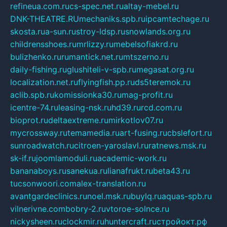
refineua.com.ru
cs-spec.net.ru
altay-mebel.ru
DNK-THEATRE.RU
mechaniks.spb.ru
ipcamtechage.ru
skosta.ru
a-sun.ru
stroy-ldsp.ru
snowlands.org.ru
childrensshoes.ru
mrlizzy.ru
mebelsofiakrd.ru
bulizhenko.ru
rumantick.net.ru
mtszerno.ru
daily-fishing.ru
glushiteli-v-spb.ru
megasat.org.ru
localization.net.ru
flyingfish.pp.ru
ds5teremok.ru
aclib.spb.ru
komissionka30.ru
mag-profit.ru
icentre-74.ru
leasing-nsk.ru
hd39.ru
rcd.com.ru
bioprot.ru
deltaextreme.ru
mirkotlov07.ru
mycrossway.ru
temamedia.ru
art-fusing.ru
cbslefort.ru
sunroadwatch.ru
citroen-yaroslavl.ru
ratnews.msk.ru
sk-if.ru
joomlamoduli.ru
academic-work.ru
bananaboys.ru
sanekua.ru
lianafrukt.ru
beta43.ru
tucsonwoori.com
alex-translation.ru
avantgardeclinics.ru
noel.msk.ru
buylq.ru
aquas-spb.ru
vilnerivne.com
bobry-2.ru
vtoroe-solnce.ru
nickysheen.ru
clockmir.ru
huntercraft.ru
стройокт.рф