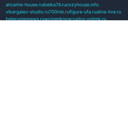
alicante-house.ru
ibelka74.ru
cozyhouse.info
vlkargalev-studio.ru
700mb.ru
figura-ufa.ru
alina-live.ru
belarusiannews.ru
womenknow.ru
dos-vniimk.ru
sega.net.ru
dv.net.ru
phenomenonsofhistory.com
telesputnik.net.ru
wall.pp.ru
pylesosroidmi.ru
gtc-clan.ru
cligs.ru
bibikazap.ru
popova.org.ru
netwhistler.spb.ru
bellvil.ru
bonzon.ru
iss-vladik.ru
defiparis.net.ru
las-gryzas.ru
amku.ru
electednews.spb.ru
feather.org.ru
spar72.ru
tankiigri.ru
dominus.com.ru
ibtree.ru
sanykool.pp.ru
unixlib.org.ru
menatep.spb.ru
gartenterrassen.ru
printeka.ru
skvozilka.com.ru
parkovka-pub.ru
lovemobi.ru
art-ru.ru
emulatorz.com.ru
alucomp.com.ru
tatforum.com.ru
alternativa-profi.ru
dermakler.ru
artsurvey.ru
aredir.ru
khimspas.ru
centr-maxi.ru
2018r.ru
bort-stomer-defort.ru
professional2.ru
gibsons.ru
artselena.ru
art-pilot.ru
ingredient.spb.ru
npfpolimer.spb.ru
argentum.spb.ru
hom-edu.ru