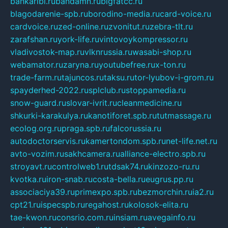
bankaribi.ru
bandamn.ru
bigfatcc.ru
blagodarenie-spb.ru
borodino-media.ru
card-voice.ru
cardvoice.ru
zed-online.ru
zvonitut.ru
zebra-tlt.ru
zarafshan.ru
york-life.ru
vintovoykompressor.ru
vladivostok-map.ru
vlknrussia.ru
wasabi-shop.ru
webamator.ru
zaryna.ru
youtubefree.ru
x-ton.ru
trade-farm.ru
tajuncos.ru
taksu.ru
tor-lyubov-i-grom.ru
spayderhed-2022.ru
splclub.ru
stoppamedia.ru
snow-guard.ru
slovar-ivrit.ru
cleanmedicine.ru
shkurki-karakulya.ru
kanotiforet.spb.ru
tutmassage.ru
ecolog.org.ru
praga.spb.ru
falcorussia.ru
autodoctorservis.ru
kamertondom.spb.ru
net-life.net.ru
avto-vozim.ru
sakhcamera.ru
alliance-electro.spb.ru
stroyavt.ru
controlweb1.ru
tdsak74.ru
kinzozo-ru.ru
kvotka.ru
iron-snab.ru
costa-bella.ru
eugrus.pp.ru
associaciya39.ru
primexpo.spb.ru
bezmorchin.ru
ia2.ru
cpt21.ru
ispecspb.ru
regahost.ru
kolosok-elita.ru
tae-kwon.ru
consrio.com.ru
insiam.ru
avegainfo.ru