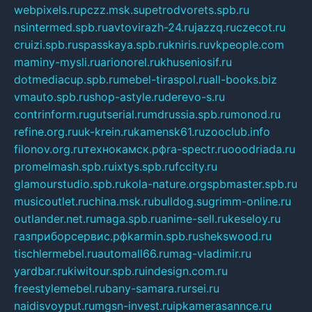
webpixels.ru
pczz.msk.su
petrodvorets.spb.ru
nsintermed.spb.ru
avtovirazh-24.ru
jazzq.ru
czecot.ru
cruizi.spb.ru
spasskaya.spb.ru
kniris.ru
vkpeople.com
maminy-mysli.ru
arionorel.ru
khuseniosif.ru
dotmediacup.spb.ru
mebel-tiraspol.ru
all-books.biz
vmauto.spb.ru
shop-astyle.ru
derevo-s.ru
contrinform.ru
gutserial.ru
mdrussia.spb.ru
monod.ru
refine.org.ru
uk-krein.ru
kamensk61.ru
zooclub.info
filonov.org.ru
технокамск.рф
ra-spectr.ru
ooodriada.ru
promelmash.spb.ru
ixtys.spb.ru
fccity.ru
glamourstudio.spb.ru
kola-nature.org
spbmaster.spb.ru
musicoutlet.ru
china.msk.ru
bulldog.su
grimm-online.ru
outlander.net.ru
maga.spb.ru
anime-sell.ru
keseloy.ru
газприборсервис.рф
karmin.spb.ru
shekswood.ru
tischlermebel.ru
automall66.ru
mag-vladimir.ru
yardbar.ru
kiwitour.spb.ru
indesign.com.ru
freestylemebel.ru
bany-samara.ru
rsei.ru
naidisvoyput.ru
mgsn-invest.ru
ipkamerasannce.ru