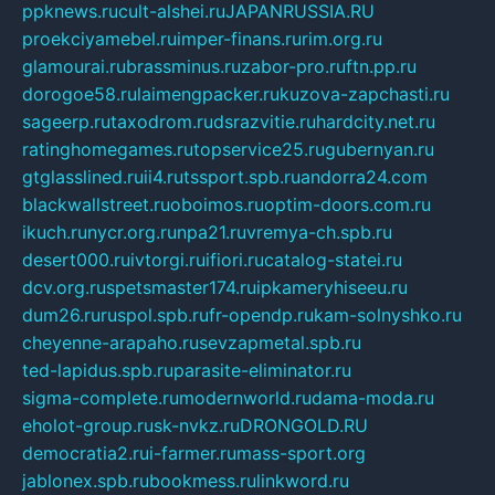
ppknews.ru
cult-alshei.ru
JAPANRUSSIA.RU
proekciyamebel.ru
imper-finans.ru
rim.org.ru
glamourai.ru
brassminus.ru
zabor-pro.ru
ftn.pp.ru
dorogoe58.ru
laimengpacker.ru
kuzova-zapchasti.ru
sageerp.ru
taxodrom.ru
dsrazvitie.ru
hardcity.net.ru
ratinghomegames.ru
topservice25.ru
gubernyan.ru
gtglasslined.ru
ii4.ru
tssport.spb.ru
andorra24.com
blackwallstreet.ru
oboimos.ru
optim-doors.com.ru
ikuch.ru
nycr.org.ru
npa21.ru
vremya-ch.spb.ru
desert000.ru
ivtorgi.ru
ifiori.ru
catalog-statei.ru
dcv.org.ru
spetsmaster174.ru
ipkameryhiseeu.ru
dum26.ru
ruspol.spb.ru
fr-opendp.ru
kam-solnyshko.ru
cheyenne-arapaho.ru
sevzapmetal.spb.ru
ted-lapidus.spb.ru
parasite-eliminator.ru
sigma-complete.ru
modernworld.ru
dama-moda.ru
eholot-group.ru
sk-nvkz.ru
DRONGOLD.RU
democratia2.ru
i-farmer.ru
mass-sport.org
jablonex.spb.ru
bookmess.ru
linkword.ru