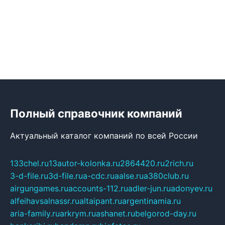
Полный справочник компаний
Актуальный каталог компаний по всей России
133chel.ru
13autor-kolonka.ru
2864420.ru
2rich.ru
3-d-file.ru
3d-file.ru
a-cdc.ru
aalse.ru
a380club.ru
airgungames.ru
accounts-112.ru
adler-jun.ru
adonyev.ru
alfeihavsalnassr.ru
altaipant.ru
argentinamia.ru
aria-family.ru
arkrym.ru
ashanet.ru
belgorod-day.ru