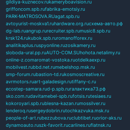
gildiya-kuznecov.ru
kameryboavision.ru
griffoncom.spb.ru
fabrika-emotsiy.ru
PARK-MATROSOVA.RU
agat.spb.ru
avtoyurist-moskva1.ru
hardware.org.ru
схема-авто.рф
dg-lab.ru
angrup.ru
recruiter.spb.ru
music8.spb.ru
krsk124.ru
kubok.spb.ru
romanofforex.ru
analitikaplus.ru
spyonline.ru
zosikamery.ru
sloboda-ural.pp.ru
AUTO-COM.SU
hohota.net
alimy.ru
online-z.com
aromat-vostoka.ru
otdelkaexp.ru
mobilvest.ru
bbd.net.ru
mebelshop.msk.ru
smp-forum.ru
bastion-td.ru
kosmoscreative.ru
avrmotors.ru
art-galadesign.ru
tiffany-c.ru
ecostep-samara.ru
d-p.spb.ru
галактика73.рф
sko.com.ru
davitamebel-spb.ru
fotsis.ru
tesiaes.ru
kokoroyari.spb.ru
blesna-kazan.ru
mossilver.ru
lenderoq.ru
sergeydobrin.ru
tochkazvuka.msk.ru
people-of-art.ru
bezzubova.ru
clubtibet.ru
orior-aks.ru
dynamoauto.ru
szk-favorit.ru
carlines.ru
flatnsk.ru