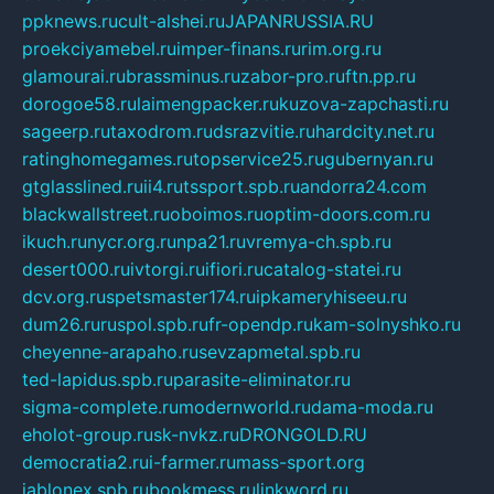
ppknews.ru
cult-alshei.ru
JAPANRUSSIA.RU
proekciyamebel.ru
imper-finans.ru
rim.org.ru
glamourai.ru
brassminus.ru
zabor-pro.ru
ftn.pp.ru
dorogoe58.ru
laimengpacker.ru
kuzova-zapchasti.ru
sageerp.ru
taxodrom.ru
dsrazvitie.ru
hardcity.net.ru
ratinghomegames.ru
topservice25.ru
gubernyan.ru
gtglasslined.ru
ii4.ru
tssport.spb.ru
andorra24.com
blackwallstreet.ru
oboimos.ru
optim-doors.com.ru
ikuch.ru
nycr.org.ru
npa21.ru
vremya-ch.spb.ru
desert000.ru
ivtorgi.ru
ifiori.ru
catalog-statei.ru
dcv.org.ru
spetsmaster174.ru
ipkameryhiseeu.ru
dum26.ru
ruspol.spb.ru
fr-opendp.ru
kam-solnyshko.ru
cheyenne-arapaho.ru
sevzapmetal.spb.ru
ted-lapidus.spb.ru
parasite-eliminator.ru
sigma-complete.ru
modernworld.ru
dama-moda.ru
eholot-group.ru
sk-nvkz.ru
DRONGOLD.RU
democratia2.ru
i-farmer.ru
mass-sport.org
jablonex.spb.ru
bookmess.ru
linkword.ru