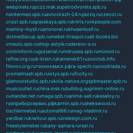
webpixels.ru
pczz.msk.su
petrodvorets.spb.ru
nsintermed.spb.ru
avtovirazh-24.ru
jazzq.ru
czecot.ru
cruizi.spb.ru
spasskaya.spb.ru
kniris.ru
vkpeople.com
maminy-mysli.ru
arionorel.ru
khuseniosif.ru
dotmediacup.spb.ru
mebel-tiraspol.ru
all-books.biz
vmauto.spb.ru
shop-astyle.ru
derevo-s.ru
contrinform.ru
gutserial.ru
mdrussia.spb.ru
monod.ru
refine.org.ru
uk-krein.ru
kamensk61.ru
zooclub.info
filonov.org.ru
технокамск.рф
ra-spectr.ru
ooodriada.ru
promelmash.spb.ru
ixtys.spb.ru
fccity.ru
glamourstudio.spb.ru
kola-nature.org
spbmaster.spb.ru
musicoutlet.ru
china.msk.ru
bulldog.su
grimm-online.ru
outlander.net.ru
maga.spb.ru
anime-sell.ru
keseloy.ru
газприборсервис.рф
karmin.spb.ru
shekswood.ru
tischlermebel.ru
automall66.ru
mag-vladimir.ru
yardbar.ru
kiwitour.spb.ru
indesign.com.ru
freestylemebel.ru
bany-samara.ru
rsei.ru