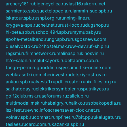
archery161.ru
bigencyclica.ru
vlast16.ru
korru.net
sarmiento.spb.su
extelopedia.ru
lammin-suo.spb.ru
iskatour.spb.ru
snpi.org.ru
running-line.ru
krygeva-spa.ru
chel.net.ru
rust-loco.ru
dugshop.ru
hl-beta.spb.ru
school494.spb.ru
mymubaby.ru
epoha-metalband.ru
ngr.spb.ru
rusgosnews.com
dieselvostok.ru
24hostel.msk.ru
w-dev.ru
f-ship.ru
regsmi.ru
filmnetwork.ru
malinasp.ru
kinosvin.ru
h2o-salon.ru
malutkayork.ru
deltaprim.spb.ru
tango-perm.ru
gooddir.ru
sgv.su
multiki-online.com
webkrasotki.com
cherinvest.ru
detskiy-ostrov.ru
ankou.spb.ru
alvesta1.ru
pdf-creator.ru
nix-files.org.ru
sakhatoday.ru
elektrikersymboler.ru
sputnikyes.ru
golf2club.msk.ru
aeforums.ru
zallclub.ru
multimodal.msk.ru
habaigry.ru
haikko.ru
sobakopedia.ru
isz-fest.ru
ewnc.info
screensaver-clock.net.ru
volnav.spb.ru
comnat.ru
npf.net.ru
7bit.pp.ru
kalugatur.ru
tesiaes.ru
card.com.ru
kazanka.spb.ru