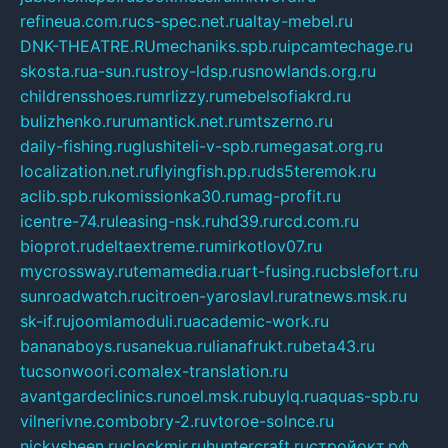
refineua.com.ru
cs-spec.net.ru
altay-mebel.ru
DNK-THEATRE.RU
mechaniks.spb.ru
ipcamtechage.ru
skosta.ru
a-sun.ru
stroy-ldsp.ru
snowlands.org.ru
childrensshoes.ru
mrlizzy.ru
mebelsofiakrd.ru
bulizhenko.ru
rumantick.net.ru
mtszerno.ru
daily-fishing.ru
glushiteli-v-spb.ru
megasat.org.ru
localization.net.ru
flyingfish.pp.ru
ds5teremok.ru
aclib.spb.ru
komissionka30.ru
mag-profit.ru
icentre-74.ru
leasing-nsk.ru
hd39.ru
rcd.com.ru
bioprot.ru
deltaextreme.ru
mirkotlov07.ru
mycrossway.ru
temamedia.ru
art-fusing.ru
cbslefort.ru
sunroadwatch.ru
citroen-yaroslavl.ru
ratnews.msk.ru
sk-if.ru
joomlamoduli.ru
academic-work.ru
bananaboys.ru
sanekua.ru
lianafrukt.ru
beta43.ru
tucsonwoori.com
alex-translation.ru
avantgardeclinics.ru
noel.msk.ru
buylq.ru
aquas-spb.ru
vilnerivne.com
bobry-2.ru
vtoroe-solnce.ru
nickysheen.ru
clockmir.ru
huntercraft.ru
стройокт.рф