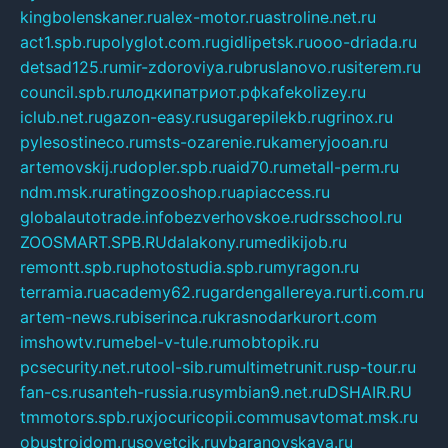
kingbolenskaner.ru
alex-motor.ru
astroline.net.ru
act1.spb.ru
polyglot.com.ru
gidlipetsk.ru
ooo-driada.ru
detsad125.ru
mir-zdoroviya.ru
bruslanovo.ru
siterem.ru
council.spb.ru
лодкипатриот.рф
kafekolizey.ru
iclub.net.ru
gazon-easy.ru
sugarepilekb.ru
grinox.ru
pylesostineco.ru
msts-ozarenie.ru
kameryjooan.ru
artemovskij.ru
dopler.spb.ru
aid70.ru
metall-perm.ru
ndm.msk.ru
ratingzooshop.ru
apiaccess.ru
globalautotrade.info
bezverhovskoe.ru
drsschool.ru
ZOOSMART.SPB.RU
dalakony.ru
medikijob.ru
remontt.spb.ru
photostudia.spb.ru
myragon.ru
terramia.ru
academy62.ru
gardengallereya.ru
rti.com.ru
artem-news.ru
biserinca.ru
krasnodarkurort.com
imshowtv.ru
mebel-v-tule.ru
mobtopik.ru
pcsecurity.net.ru
tool-sib.ru
multimetrunit.ru
sp-tour.ru
fan-cs.ru
santeh-russia.ru
symbian9.net.ru
DSHAIR.RU
tmmotors.spb.ru
xjocuricopii.com
musavtomat.msk.ru
obustrojdom.ru
sovetcik.ru
ybaranovskaya.ru