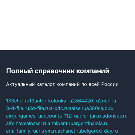
Полный справочник компаний
Актуальный каталог компаний по всей России
133chel.ru
13autor-kolonka.ru
2864420.ru
2rich.ru
3-d-file.ru
3d-file.ru
a-cdc.ru
aalse.ru
a380club.ru
airgungames.ru
accounts-112.ru
adler-jun.ru
adonyev.ru
alfeihavsalnassr.ru
altaipant.ru
argentinamia.ru
aria-family.ru
arkrym.ru
ashanet.ru
belgorod-day.ru