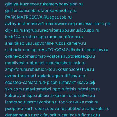
gildiya-kuznecov.ru
kameryboavision.ru
griffoncom.spb.ru
fabrika-emotsiy.ru
PARK-MATROSOVA.RU
agat.spb.ru
avtoyurist-moskva1.ru
hardware.org.ru
схема-авто.рф
dg-lab.ru
angrup.ru
recruiter.spb.ru
music8.spb.ru
krsk124.ru
kubok.spb.ru
romanofforex.ru
analitikaplus.ru
spyonline.ru
zosikamery.ru
sloboda-ural.pp.ru
AUTO-COM.SU
hohota.net
alimy.ru
online-z.com
aromat-vostoka.ru
otdelkaexp.ru
mobilvest.ru
bbd.net.ru
mebelshop.msk.ru
smp-forum.ru
bastion-td.ru
kosmoscreative.ru
avrmotors.ru
art-galadesign.ru
tiffany-c.ru
ecostep-samara.ru
d-p.spb.ru
галактика73.рф
sko.com.ru
davitamebel-spb.ru
fotsis.ru
tesiaes.ru
kokoroyari.spb.ru
blesna-kazan.ru
mossilver.ru
lenderoq.ru
sergeydobrin.ru
tochkazvuka.msk.ru
people-of-art.ru
bezzubova.ru
clubtibet.ru
orior-aks.ru
dynamoauto.ru
szk-favorit.ru
carlines.ru
flatnsk.ru