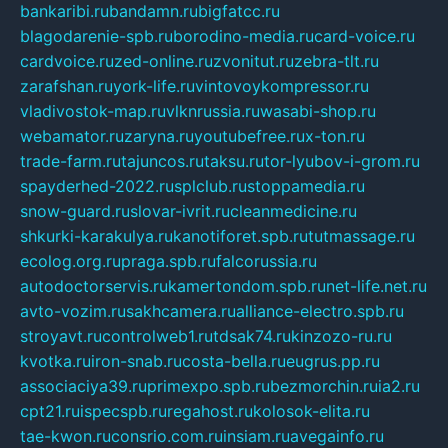
bankaribi.ru
bandamn.ru
bigfatcc.ru
blagodarenie-spb.ru
borodino-media.ru
card-voice.ru
cardvoice.ru
zed-online.ru
zvonitut.ru
zebra-tlt.ru
zarafshan.ru
york-life.ru
vintovoykompressor.ru
vladivostok-map.ru
vlknrussia.ru
wasabi-shop.ru
webamator.ru
zaryna.ru
youtubefree.ru
x-ton.ru
trade-farm.ru
tajuncos.ru
taksu.ru
tor-lyubov-i-grom.ru
spayderhed-2022.ru
splclub.ru
stoppamedia.ru
snow-guard.ru
slovar-ivrit.ru
cleanmedicine.ru
shkurki-karakulya.ru
kanotiforet.spb.ru
tutmassage.ru
ecolog.org.ru
praga.spb.ru
falcorussia.ru
autodoctorservis.ru
kamertondom.spb.ru
net-life.net.ru
avto-vozim.ru
sakhcamera.ru
alliance-electro.spb.ru
stroyavt.ru
controlweb1.ru
tdsak74.ru
kinzozo-ru.ru
kvotka.ru
iron-snab.ru
costa-bella.ru
eugrus.pp.ru
associaciya39.ru
primexpo.spb.ru
bezmorchin.ru
ia2.ru
cpt21.ru
ispecspb.ru
regahost.ru
kolosok-elita.ru
tae-kwon.ru
consrio.com.ru
insiam.ru
avegainfo.ru