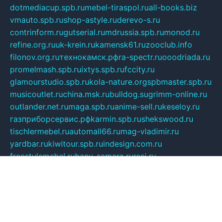
dotmediacup.spb.ru
mebel-tiraspol.ru
all-books.biz
vmauto.spb.ru
shop-astyle.ru
derevo-s.ru
contrinform.ru
gutserial.ru
mdrussia.spb.ru
monod.ru
refine.org.ru
uk-krein.ru
kamensk61.ru
zooclub.info
filonov.org.ru
технокамск.рф
ra-spectr.ru
ooodriada.ru
promelmash.spb.ru
ixtys.spb.ru
fccity.ru
glamourstudio.spb.ru
kola-nature.org
spbmaster.spb.ru
musicoutlet.ru
china.msk.ru
bulldog.su
grimm-online.ru
outlander.net.ru
maga.spb.ru
anime-sell.ru
keseloy.ru
газприборсервис.рф
karmin.spb.ru
shekswood.ru
tischlermebel.ru
automall66.ru
mag-vladimir.ru
yardbar.ru
kiwitour.spb.ru
indesign.com.ru
freestylemebel.ru
bany-samara.ru
rsei.ru
naidisvoyput.ru
mgsn-invest.ru
ipkamerasannce.ru
alicante-house.ru
ibelka74.ru
cozyhouse.info
vlkargalev-studio.ru
700mb.ru
figura-ufa.ru
alina-live.ru
belarusiannews.ru
womenknow.ru
dos-vniimk.ru
sega.net.ru
dv.net.ru
phenomenonsofhistory.com