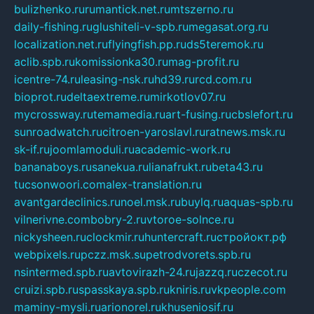
bulizhenko.ru
rumantick.net.ru
mtszerno.ru
daily-fishing.ru
glushiteli-v-spb.ru
megasat.org.ru
localization.net.ru
flyingfish.pp.ru
ds5teremok.ru
aclib.spb.ru
komissionka30.ru
mag-profit.ru
icentre-74.ru
leasing-nsk.ru
hd39.ru
rcd.com.ru
bioprot.ru
deltaextreme.ru
mirkotlov07.ru
mycrossway.ru
temamedia.ru
art-fusing.ru
cbslefort.ru
sunroadwatch.ru
citroen-yaroslavl.ru
ratnews.msk.ru
sk-if.ru
joomlamoduli.ru
academic-work.ru
bananaboys.ru
sanekua.ru
lianafrukt.ru
beta43.ru
tucsonwoori.com
alex-translation.ru
avantgardeclinics.ru
noel.msk.ru
buylq.ru
aquas-spb.ru
vilnerivne.com
bobry-2.ru
vtoroe-solnce.ru
nickysheen.ru
clockmir.ru
huntercraft.ru
стройокт.рф
webpixels.ru
pczz.msk.su
petrodvorets.spb.ru
nsintermed.spb.ru
avtovirazh-24.ru
jazzq.ru
czecot.ru
cruizi.spb.ru
spasskaya.spb.ru
kniris.ru
vkpeople.com
maminy-mysli.ru
arionorel.ru
khuseniosif.ru