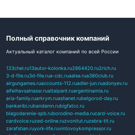
Полный справочник компаний
Актуальный каталог компаний по всей России
133chel.ru
13autor-kolonka.ru
2864420.ru
2rich.ru
3-d-file.ru
3d-file.ru
a-cdc.ru
aalse.ru
a380club.ru
airgungames.ru
accounts-112.ru
adler-jun.ru
adonyev.ru
alfeihavsalnassr.ru
altaipant.ru
argentinamia.ru
aria-family.ru
arkrym.ru
ashanet.ru
belgorod-day.ru
bankaribi.ru
bandamn.ru
bigfatcc.ru
blagodarenie-spb.ru
borodino-media.ru
card-voice.ru
cardvoice.ru
zed-online.ru
zvonitut.ru
zebra-tlt.ru
zarafshan.ru
york-life.ru
vintovoykompressor.ru