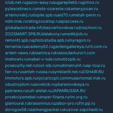
iclub.net.ru
gazon-easy.ru
sugarepilekb.ru
grinox.ru
pylesostineco.ru
msts-ozarenie.ru
kameryjooan.ru
artemovskij.ru
dopler.spb.ru
aid70.ru
metall-perm.ru
ndm.msk.ru
ratingzooshop.ru
apiaccess.ru
globalautotrade.info
bezverhovskoe.ru
drsschool.ru
ZOOSMART.SPB.RU
dalakony.ru
medikijob.ru
remontt.spb.ru
photostudia.spb.ru
myragon.ru
terramia.ru
academy62.ru
gardengallereya.ru
rti.com.ru
artem-news.ru
biserinca.ru
krasnodarkurort.com
imshowtv.ru
mebel-v-tule.ru
mobtopik.ru
pcsecurity.net.ru
tool-sib.ru
multimetrunit.ru
sp-tour.ru
fan-cs.ru
santeh-russia.ru
symbian9.net.ru
DSHAIR.RU
tmmotors.spb.ru
xjocuricopii.com
musavtomat.msk.ru
obustrojdom.ru
sovetcik.ru
ybaranovskaya.ru
ppknews.ru
cult-alshei.ru
JAPANRUSSIA.RU
proekciyamebel.ru
imper-finans.ru
rim.org.ru
glamourai.ru
brassminus.ru
zabor-pro.ru
ftn.pp.ru
dorogoe58.ru
laimengpacker.ru
kuzova-zapchasti.ru