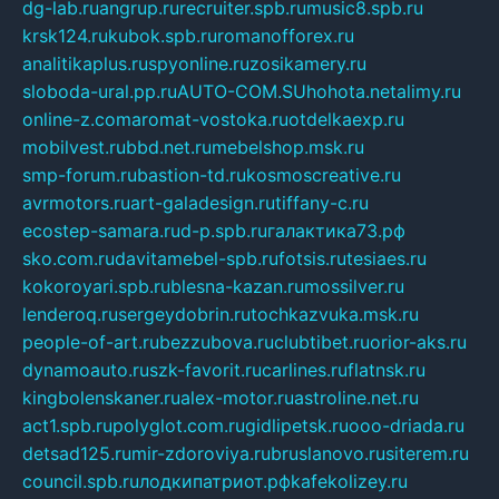
dg-lab.ru
angrup.ru
recruiter.spb.ru
music8.spb.ru
krsk124.ru
kubok.spb.ru
romanofforex.ru
analitikaplus.ru
spyonline.ru
zosikamery.ru
sloboda-ural.pp.ru
AUTO-COM.SU
hohota.net
alimy.ru
online-z.com
aromat-vostoka.ru
otdelkaexp.ru
mobilvest.ru
bbd.net.ru
mebelshop.msk.ru
smp-forum.ru
bastion-td.ru
kosmoscreative.ru
avrmotors.ru
art-galadesign.ru
tiffany-c.ru
ecostep-samara.ru
d-p.spb.ru
галактика73.рф
sko.com.ru
davitamebel-spb.ru
fotsis.ru
tesiaes.ru
kokoroyari.spb.ru
blesna-kazan.ru
mossilver.ru
lenderoq.ru
sergeydobrin.ru
tochkazvuka.msk.ru
people-of-art.ru
bezzubova.ru
clubtibet.ru
orior-aks.ru
dynamoauto.ru
szk-favorit.ru
carlines.ru
flatnsk.ru
kingbolenskaner.ru
alex-motor.ru
astroline.net.ru
act1.spb.ru
polyglot.com.ru
gidlipetsk.ru
ooo-driada.ru
detsad125.ru
mir-zdoroviya.ru
bruslanovo.ru
siterem.ru
council.spb.ru
лодкипатриот.рф
kafekolizey.ru