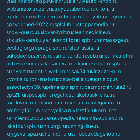
vladivostok-map.ru
vlknrussia.ru
wasabi-shop.ru
webamator.ru
zaryna.ru
youtubefree.ru
x-ton.ru
trade-farm.ru
tajuncos.ru
taksu.ru
tor-lyubov-i-grom.ru
spayderhed-2022.ru
splclub.ru
stoppamedia.ru
snow-guard.ru
slovar-ivrit.ru
cleanmedicine.ru
shkurki-karakulya.ru
kanotiforet.spb.ru
tutmassage.ru
ecolog.org.ru
praga.spb.ru
falcorussia.ru
autodoctorservis.ru
kamertondom.spb.ru
net-life.net.ru
avto-vozim.ru
sakhcamera.ru
alliance-electro.spb.ru
stroyavt.ru
controlweb1.ru
tdsak74.ru
kinzozo-ru.ru
kvotka.ru
iron-snab.ru
costa-bella.ru
eugrus.pp.ru
associaciya39.ru
primexpo.spb.ru
bezmorchin.ru
ia2.ru
cpt21.ru
ispecspb.ru
regahost.ru
kolosok-elita.ru
tae-kwon.ru
consrio.com.ru
insiam.ru
avegainfo.ru
archery161.ru
bigencyclica.ru
vlast16.ru
korru.net
sarmiento.spb.su
extelopedia.ru
lammin-suo.spb.ru
iskatour.spb.ru
snpi.org.ru
running-line.ru
krygeva-spa.ru
chel.net.ru
rust-loco.ru
dugshop.ru