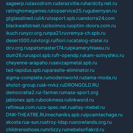
sageerp.ru
taxodrom.ru
dsrazvitie.ru
hardcity.net.ru
ratinghomegames.ru
topservice25.ru
gubernyan.ru
gtglasslined.ru
ii4.ru
tssport.spb.ru
andorra24.com
blackwallstreet.ru
oboimos.ru
optim-doors.com.ru
ikuch.ru
nycr.org.ru
npa21.ru
vremya-ch.spb.ru
desert000.ru
ivtorgi.ru
ifiori.ru
catalog-statei.ru
dcv.org.ru
spetsmaster174.ru
ipkameryhiseeu.ru
dum26.ru
ruspol.spb.ru
fr-opendp.ru
kam-solnyshko.ru
cheyenne-arapaho.ru
sevzapmetal.spb.ru
ted-lapidus.spb.ru
parasite-eliminator.ru
sigma-complete.ru
modernworld.ru
dama-moda.ru
eholot-group.ru
sk-nvkz.ru
DRONGOLD.RU
democratia2.ru
i-farmer.ru
mass-sport.org
jablonex.spb.ru
bookmess.ru
linkword.ru
refineua.com.ru
cs-spec.net.ru
altay-mebel.ru
DNK-THEATRE.RU
mechaniks.spb.ru
ipcamtechage.ru
skosta.ru
a-sun.ru
stroy-ldsp.ru
snowlands.org.ru
childrensshoes.ru
mrlizzy.ru
mebelsofiakrd.ru