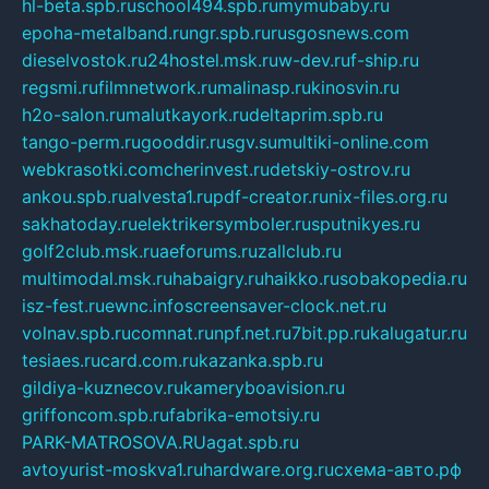
hl-beta.spb.ru
school494.spb.ru
mymubaby.ru
epoha-metalband.ru
ngr.spb.ru
rusgosnews.com
dieselvostok.ru
24hostel.msk.ru
w-dev.ru
f-ship.ru
regsmi.ru
filmnetwork.ru
malinasp.ru
kinosvin.ru
h2o-salon.ru
malutkayork.ru
deltaprim.spb.ru
tango-perm.ru
gooddir.ru
sgv.su
multiki-online.com
webkrasotki.com
cherinvest.ru
detskiy-ostrov.ru
ankou.spb.ru
alvesta1.ru
pdf-creator.ru
nix-files.org.ru
sakhatoday.ru
elektrikersymboler.ru
sputnikyes.ru
golf2club.msk.ru
aeforums.ru
zallclub.ru
multimodal.msk.ru
habaigry.ru
haikko.ru
sobakopedia.ru
isz-fest.ru
ewnc.info
screensaver-clock.net.ru
volnav.spb.ru
comnat.ru
npf.net.ru
7bit.pp.ru
kalugatur.ru
tesiaes.ru
card.com.ru
kazanka.spb.ru
gildiya-kuznecov.ru
kameryboavision.ru
griffoncom.spb.ru
fabrika-emotsiy.ru
PARK-MATROSOVA.RU
agat.spb.ru
avtoyurist-moskva1.ru
hardware.org.ru
схема-авто.рф