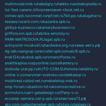
multimodal.msk.ru
habaigry.ru
haikko.ru
sobakopedia.ru
isz-fest.ru
ewnc.info
screensaver-clock.net.ru
volnav.spb.ru
comnat.ru
npf.net.ru
7bit.pp.ru
kalugatur.ru
tesiaes.ru
card.com.ru
kazanka.spb.ru
gildiya-kuznecov.ru
kameryboavision.ru
griffoncom.spb.ru
fabrika-emotsiy.ru
PARK-MATROSOVA.RU
agat.spb.ru
avtoyurist-moskva1.ru
hardware.org.ru
схема-авто.рф
dg-lab.ru
angrup.ru
recruiter.spb.ru
music8.spb.ru
krsk124.ru
kubok.spb.ru
romanofforex.ru
analitikaplus.ru
spyonline.ru
zosikamery.ru
sloboda-ural.pp.ru
AUTO-COM.SU
hohota.net
alimy.ru
online-z.com
aromat-vostoka.ru
otdelkaexp.ru
mobilvest.ru
bbd.net.ru
mebelshop.msk.ru
smp-forum.ru
bastion-td.ru
kosmoscreative.ru
avrmotors.ru
art-galadesign.ru
tiffany-c.ru
ecostep-samara.ru
d-p.spb.ru
галактика73.рф
sko.com.ru
davitamebel-spb.ru
fotsis.ru
tesiaes.ru