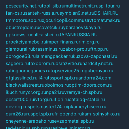
pcsecurity.net.ru
tool-sib.ru
multimetrunit.ru
sp-tour.ru
fan-cs.ru
santeh-russia.ru
symbian9.net.ru
DSHAIR.RU
tmmotors.spb.ru
xjocuricopii.com
musavtomat.msk.ru
obustrojdom.ru
sovetcik.ru
ybaranovskaya.ru
ppknews.ru
cult-alshei.ru
JAPANRUSSIA.RU
proekciyamebel.ru
imper-finans.ru
rim.org.ru
glamourai.ru
brassminus.ru
zabor-pro.ru
ftn.pp.ru
dorogoe58.ru
laimengpacker.ru
kuzova-zapchasti.ru
sageerp.ru
taxodrom.ru
dsrazvitie.ru
hardcity.net.ru
ratinghomegames.ru
topservice25.ru
gubernyan.ru
gtglasslined.ru
ii4.ru
tssport.spb.ru
andorra24.com
blackwallstreet.ru
oboimos.ru
optim-doors.com.ru
ikuch.ru
nycr.org.ru
npa21.ru
vremya-ch.spb.ru
desert000.ru
ivtorgi.ru
ifiori.ru
catalog-statei.ru
dcv.org.ru
spetsmaster174.ru
ipkameryhiseeu.ru
dum26.ru
ruspol.spb.ru
fr-opendp.ru
kam-solnyshko.ru
cheyenne-arapaho.ru
sevzapmetal.spb.ru
ted-lapidus.spb.ru
parasite-eliminator.ru