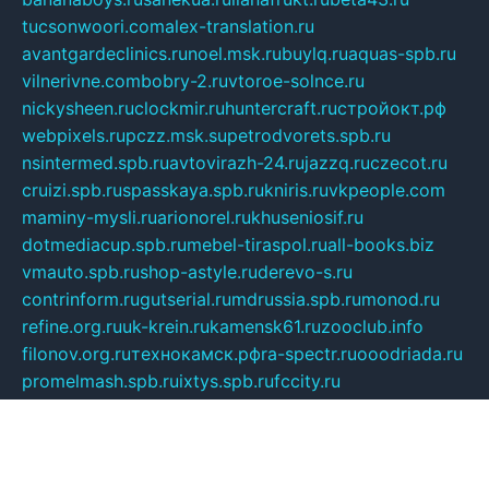
tucsonwoori.com
alex-translation.ru
avantgardeclinics.ru
noel.msk.ru
buylq.ru
aquas-spb.ru
vilnerivne.com
bobry-2.ru
vtoroe-solnce.ru
nickysheen.ru
clockmir.ru
huntercraft.ru
стройокт.рф
webpixels.ru
pczz.msk.su
petrodvorets.spb.ru
nsintermed.spb.ru
avtovirazh-24.ru
jazzq.ru
czecot.ru
cruizi.spb.ru
spasskaya.spb.ru
kniris.ru
vkpeople.com
maminy-mysli.ru
arionorel.ru
khuseniosif.ru
dotmediacup.spb.ru
mebel-tiraspol.ru
all-books.biz
vmauto.spb.ru
shop-astyle.ru
derevo-s.ru
contrinform.ru
gutserial.ru
mdrussia.spb.ru
monod.ru
refine.org.ru
uk-krein.ru
kamensk61.ru
zooclub.info
filonov.org.ru
технокамск.рф
ra-spectr.ru
ooodriada.ru
promelmash.spb.ru
ixtys.spb.ru
fccity.ru
glamourstudio.spb.ru
kola-nature.org
spbmaster.spb.ru
musicoutlet.ru
china.msk.ru
bulldog.su
grimm-online.ru
outlander.net.ru
maga.spb.ru
anime-sell.ru
keseloy.ru