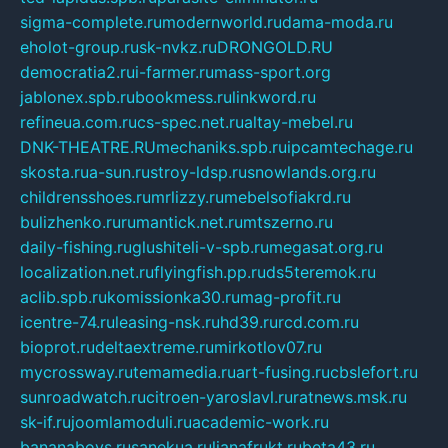
sigma-complete.ru
modernworld.ru
dama-moda.ru
eholot-group.ru
sk-nvkz.ru
DRONGOLD.RU
democratia2.ru
i-farmer.ru
mass-sport.org
jablonex.spb.ru
bookmess.ru
linkword.ru
refineua.com.ru
cs-spec.net.ru
altay-mebel.ru
DNK-THEATRE.RU
mechaniks.spb.ru
ipcamtechage.ru
skosta.ru
a-sun.ru
stroy-ldsp.ru
snowlands.org.ru
childrensshoes.ru
mrlizzy.ru
mebelsofiakrd.ru
bulizhenko.ru
rumantick.net.ru
mtszerno.ru
daily-fishing.ru
glushiteli-v-spb.ru
megasat.org.ru
localization.net.ru
flyingfish.pp.ru
ds5teremok.ru
aclib.spb.ru
komissionka30.ru
mag-profit.ru
icentre-74.ru
leasing-nsk.ru
hd39.ru
rcd.com.ru
bioprot.ru
deltaextreme.ru
mirkotlov07.ru
mycrossway.ru
temamedia.ru
art-fusing.ru
cbslefort.ru
sunroadwatch.ru
citroen-yaroslavl.ru
ratnews.msk.ru
sk-if.ru
joomlamoduli.ru
academic-work.ru
bananaboys.ru
sanekua.ru
lianafrukt.ru
beta43.ru