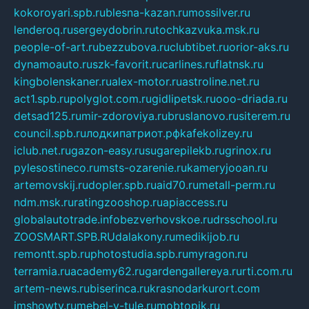
kokoroyari.spb.ru
blesna-kazan.ru
mossilver.ru
lenderoq.ru
sergeydobrin.ru
tochkazvuka.msk.ru
people-of-art.ru
bezzubova.ru
clubtibet.ru
orior-aks.ru
dynamoauto.ru
szk-favorit.ru
carlines.ru
flatnsk.ru
kingbolenskaner.ru
alex-motor.ru
astroline.net.ru
act1.spb.ru
polyglot.com.ru
gidlipetsk.ru
ooo-driada.ru
detsad125.ru
mir-zdoroviya.ru
bruslanovo.ru
siterem.ru
council.spb.ru
лодкипатриот.рф
kafekolizey.ru
iclub.net.ru
gazon-easy.ru
sugarepilekb.ru
grinox.ru
pylesostineco.ru
msts-ozarenie.ru
kameryjooan.ru
artemovskij.ru
dopler.spb.ru
aid70.ru
metall-perm.ru
ndm.msk.ru
ratingzooshop.ru
apiaccess.ru
globalautotrade.info
bezverhovskoe.ru
drsschool.ru
ZOOSMART.SPB.RU
dalakony.ru
medikijob.ru
remontt.spb.ru
photostudia.spb.ru
myragon.ru
terramia.ru
academy62.ru
gardengallereya.ru
rti.com.ru
artem-news.ru
biserinca.ru
krasnodarkurort.com
imshowtv.ru
mebel-v-tule.ru
mobtopik.ru