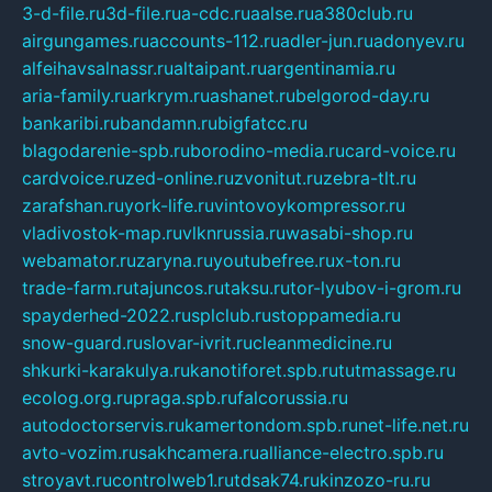
3-d-file.ru
3d-file.ru
a-cdc.ru
aalse.ru
a380club.ru
airgungames.ru
accounts-112.ru
adler-jun.ru
adonyev.ru
alfeihavsalnassr.ru
altaipant.ru
argentinamia.ru
aria-family.ru
arkrym.ru
ashanet.ru
belgorod-day.ru
bankaribi.ru
bandamn.ru
bigfatcc.ru
blagodarenie-spb.ru
borodino-media.ru
card-voice.ru
cardvoice.ru
zed-online.ru
zvonitut.ru
zebra-tlt.ru
zarafshan.ru
york-life.ru
vintovoykompressor.ru
vladivostok-map.ru
vlknrussia.ru
wasabi-shop.ru
webamator.ru
zaryna.ru
youtubefree.ru
x-ton.ru
trade-farm.ru
tajuncos.ru
taksu.ru
tor-lyubov-i-grom.ru
spayderhed-2022.ru
splclub.ru
stoppamedia.ru
snow-guard.ru
slovar-ivrit.ru
cleanmedicine.ru
shkurki-karakulya.ru
kanotiforet.spb.ru
tutmassage.ru
ecolog.org.ru
praga.spb.ru
falcorussia.ru
autodoctorservis.ru
kamertondom.spb.ru
net-life.net.ru
avto-vozim.ru
sakhcamera.ru
alliance-electro.spb.ru
stroyavt.ru
controlweb1.ru
tdsak74.ru
kinzozo-ru.ru