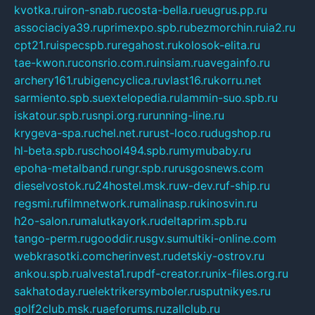
kvotka.ru
iron-snab.ru
costa-bella.ru
eugrus.pp.ru
associaciya39.ru
primexpo.spb.ru
bezmorchin.ru
ia2.ru
cpt21.ru
ispecspb.ru
regahost.ru
kolosok-elita.ru
tae-kwon.ru
consrio.com.ru
insiam.ru
avegainfo.ru
archery161.ru
bigencyclica.ru
vlast16.ru
korru.net
sarmiento.spb.su
extelopedia.ru
lammin-suo.spb.ru
iskatour.spb.ru
snpi.org.ru
running-line.ru
krygeva-spa.ru
chel.net.ru
rust-loco.ru
dugshop.ru
hl-beta.spb.ru
school494.spb.ru
mymubaby.ru
epoha-metalband.ru
ngr.spb.ru
rusgosnews.com
dieselvostok.ru
24hostel.msk.ru
w-dev.ru
f-ship.ru
regsmi.ru
filmnetwork.ru
malinasp.ru
kinosvin.ru
h2o-salon.ru
malutkayork.ru
deltaprim.spb.ru
tango-perm.ru
gooddir.ru
sgv.su
multiki-online.com
webkrasotki.com
cherinvest.ru
detskiy-ostrov.ru
ankou.spb.ru
alvesta1.ru
pdf-creator.ru
nix-files.org.ru
sakhatoday.ru
elektrikersymboler.ru
sputnikyes.ru
golf2club.msk.ru
aeforums.ru
zallclub.ru