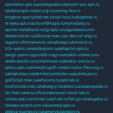
sarmiento.spb.su
extelopedia.ru
lammin-suo.spb.ru
iskatour.spb.ru
snpi.org.ru
running-line.ru
krygeva-spa.ru
chel.net.ru
rust-loco.ru
dugshop.ru
hl-beta.spb.ru
school494.spb.ru
mymubaby.ru
epoha-metalband.ru
ngr.spb.ru
rusgosnews.com
dieselvostok.ru
24hostel.msk.ru
w-dev.ru
f-ship.ru
regsmi.ru
filmnetwork.ru
malinasp.ru
kinosvin.ru
h2o-salon.ru
malutkayork.ru
deltaprim.spb.ru
tango-perm.ru
gooddir.ru
sgv.su
multiki-online.com
webkrasotki.com
cherinvest.ru
detskiy-ostrov.ru
ankou.spb.ru
alvesta1.ru
pdf-creator.ru
nix-files.org.ru
sakhatoday.ru
elektrikersymboler.ru
sputnikyes.ru
golf2club.msk.ru
aeforums.ru
zallclub.ru
multimodal.msk.ru
habaigry.ru
haikko.ru
sobakopedia.ru
isz-fest.ru
ewnc.info
screensaver-clock.net.ru
volnav.spb.ru
comnat.ru
npf.net.ru
7bit.pp.ru
kalugatur.ru
tesiaes.ru
card.com.ru
kazanka.spb.ru
gildiya-kuznecov.ru
kameryboavision.ru