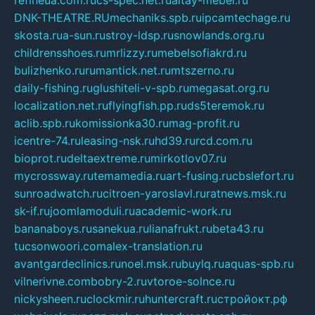
DNK-THEATRE.RU
mechaniks.spb.ru
ipcamtechage.ru
skosta.ru
a-sun.ru
stroy-ldsp.ru
snowlands.org.ru
childrensshoes.ru
mrlizzy.ru
mebelsofiakrd.ru
bulizhenko.ru
rumantick.net.ru
mtszerno.ru
daily-fishing.ru
glushiteli-v-spb.ru
megasat.org.ru
localization.net.ru
flyingfish.pp.ru
ds5teremok.ru
aclib.spb.ru
komissionka30.ru
mag-profit.ru
icentre-74.ru
leasing-nsk.ru
hd39.ru
rcd.com.ru
bioprot.ru
deltaextreme.ru
mirkotlov07.ru
mycrossway.ru
temamedia.ru
art-fusing.ru
cbslefort.ru
sunroadwatch.ru
citroen-yaroslavl.ru
ratnews.msk.ru
sk-if.ru
joomlamoduli.ru
academic-work.ru
bananaboys.ru
sanekua.ru
lianafrukt.ru
beta43.ru
tucsonwoori.com
alex-translation.ru
avantgardeclinics.ru
noel.msk.ru
buylq.ru
aquas-spb.ru
vilnerivne.com
bobry-2.ru
vtoroe-solnce.ru
nickysheen.ru
clockmir.ru
huntercraft.ru
стройокт.рф