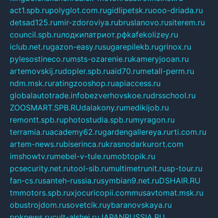
act1.spb.ru
polyglot.com.ru
gidlipetsk.ru
ooo-driada.ru
detsad125.ru
mir-zdoroviya.ru
bruslanovo.ru
siterem.ru
council.spb.ru
лодкипатриот.рф
kafekolizey.ru
iclub.net.ru
gazon-easy.ru
sugarepilekb.ru
grinox.ru
pylesostineco.ru
msts-ozarenie.ru
kameryjooan.ru
artemovskij.ru
dopler.spb.ru
aid70.ru
metall-perm.ru
ndm.msk.ru
ratingzooshop.ru
apiaccess.ru
globalautotrade.info
bezverhovskoe.ru
drsschool.ru
ZOOSMART.SPB.RU
dalakony.ru
medikijob.ru
remontt.spb.ru
photostudia.spb.ru
myragon.ru
terramia.ru
academy62.ru
gardengallereya.ru
rti.com.ru
artem-news.ru
biserinca.ru
krasnodarkurort.com
imshowtv.ru
mebel-v-tule.ru
mobtopik.ru
pcsecurity.net.ru
tool-sib.ru
multimetrunit.ru
sp-tour.ru
fan-cs.ru
santeh-russia.ru
symbian9.net.ru
DSHAIR.RU
tmmotors.spb.ru
xjocuricopii.com
musavtomat.msk.ru
obustrojdom.ru
sovetcik.ru
ybaranovskaya.ru
ppknews.ru
cult-alshei.ru
JAPANRUSSIA.RU