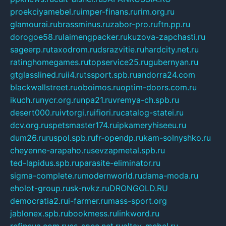
proekciyamebel.ru
imper-finans.ru
rim.org.ru
glamourai.ru
brassminus.ru
zabor-pro.ru
ftn.pp.ru
dorogoe58.ru
laimengpacker.ru
kuzova-zapchasti.ru
sageerp.ru
taxodrom.ru
dsrazvitie.ru
hardcity.net.ru
ratinghomegames.ru
topservice25.ru
gubernyan.ru
gtglasslined.ru
ii4.ru
tssport.spb.ru
andorra24.com
blackwallstreet.ru
oboimos.ru
optim-doors.com.ru
ikuch.ru
nycr.org.ru
npa21.ru
vremya-ch.spb.ru
desert000.ru
ivtorgi.ru
ifiori.ru
catalog-statei.ru
dcv.org.ru
spetsmaster174.ru
ipkameryhiseeu.ru
dum26.ru
ruspol.spb.ru
fr-opendp.ru
kam-solnyshko.ru
cheyenne-arapaho.ru
sevzapmetal.spb.ru
ted-lapidus.spb.ru
parasite-eliminator.ru
sigma-complete.ru
modernworld.ru
dama-moda.ru
eholot-group.ru
sk-nvkz.ru
DRONGOLD.RU
democratia2.ru
i-farmer.ru
mass-sport.org
jablonex.spb.ru
bookmess.ru
linkword.ru
refineua.com.ru
cs-spec.net.ru
altay-mebel.ru