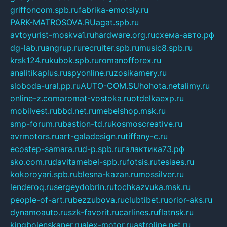
griffoncom.spb.ru
fabrika-emotsiy.ru
PARK-MATROSOVA.RU
agat.spb.ru
avtoyurist-moskva1.ru
hardware.org.ru
схема-авто.рф
dg-lab.ru
angrup.ru
recruiter.spb.ru
music8.spb.ru
krsk124.ru
kubok.spb.ru
romanofforex.ru
analitikaplus.ru
spyonline.ru
zosikamery.ru
sloboda-ural.pp.ru
AUTO-COM.SU
hohota.net
alimy.ru
online-z.com
aromat-vostoka.ru
otdelkaexp.ru
mobilvest.ru
bbd.net.ru
mebelshop.msk.ru
smp-forum.ru
bastion-td.ru
kosmoscreative.ru
avrmotors.ru
art-galadesign.ru
tiffany-c.ru
ecostep-samara.ru
d-p.spb.ru
галактика73.рф
sko.com.ru
davitamebel-spb.ru
fotsis.ru
tesiaes.ru
kokoroyari.spb.ru
blesna-kazan.ru
mossilver.ru
lenderoq.ru
sergeydobrin.ru
tochkazvuka.msk.ru
people-of-art.ru
bezzubova.ru
clubtibet.ru
orior-aks.ru
dynamoauto.ru
szk-favorit.ru
carlines.ru
flatnsk.ru
kingbolenskaner.ru
alex-motor.ru
astroline.net.ru