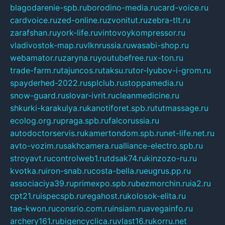
blagodarenie-spb.ru
borodino-media.ru
card-voice.ru
cardvoice.ru
zed-online.ru
zvonitut.ru
zebra-tlt.ru
zarafshan.ru
york-life.ru
vintovoykompressor.ru
vladivostok-map.ru
vlknrussia.ru
wasabi-shop.ru
webamator.ru
zaryna.ru
youtubefree.ru
x-ton.ru
trade-farm.ru
tajuncos.ru
taksu.ru
tor-lyubov-i-grom.ru
spayderhed-2022.ru
splclub.ru
stoppamedia.ru
snow-guard.ru
slovar-ivrit.ru
cleanmedicine.ru
shkurki-karakulya.ru
kanotiforet.spb.ru
tutmassage.ru
ecolog.org.ru
praga.spb.ru
falcorussia.ru
autodoctorservis.ru
kamertondom.spb.ru
net-life.net.ru
avto-vozim.ru
sakhcamera.ru
alliance-electro.spb.ru
stroyavt.ru
controlweb1.ru
tdsak74.ru
kinzozo-ru.ru
kvotka.ru
iron-snab.ru
costa-bella.ru
eugrus.pp.ru
associaciya39.ru
primexpo.spb.ru
bezmorchin.ru
ia2.ru
cpt21.ru
ispecspb.ru
regahost.ru
kolosok-elita.ru
tae-kwon.ru
consrio.com.ru
insiam.ru
avegainfo.ru
archery161.ru
bigencyclica.ru
vlast16.ru
korru.net