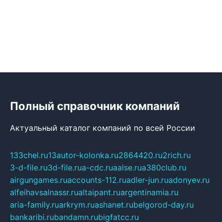
Полный справочник компаний
Актуальный каталог компаний по всей России
133chel.ru
13autor-kolonka.ru
2864420.ru
2rich.ru
3-d-file.ru
3d-file.ru
a-cdc.ru
aalse.ru
a380club.ru
airgungames.ru
accounts-112.ru
adler-jun.ru
adonyev.ru
alfeihavsalnassr.ru
altaipant.ru
argentinamia.ru
aria-family.ru
arkrym.ru
ashanet.ru
belgorod-day.ru
bankaribi.ru
bandamn.ru
bigfatcc.ru