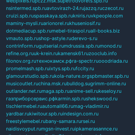
webpixels.ru
pczz.msk.su
petrodvorets.spb.ru
nsintermed.spb.ru
avtovirazh-24.ru
jazzq.ru
czecot.ru
cruizi.spb.ru
spasskaya.spb.ru
kniris.ru
vkpeople.com
maminy-mysli.ru
arionorel.ru
khuseniosif.ru
dotmediacup.spb.ru
mebel-tiraspol.ru
all-books.biz
vmauto.spb.ru
shop-astyle.ru
derevo-s.ru
contrinform.ru
gutserial.ru
mdrussia.spb.ru
monod.ru
refine.org.ru
uk-krein.ru
kamensk61.ru
zooclub.info
filonov.org.ru
технокамск.рф
ra-spectr.ru
ooodriada.ru
promelmash.spb.ru
ixtys.spb.ru
fccity.ru
glamourstudio.spb.ru
kola-nature.org
spbmaster.spb.ru
musicoutlet.ru
china.msk.ru
bulldog.su
grimm-online.ru
outlander.net.ru
maga.spb.ru
anime-sell.ru
keseloy.ru
газприборсервис.рф
karmin.spb.ru
shekswood.ru
tischlermebel.ru
automall66.ru
mag-vladimir.ru
yardbar.ru
kiwitour.spb.ru
indesign.com.ru
freestylemebel.ru
bany-samara.ru
rsei.ru
naidisvoyput.ru
mgsn-invest.ru
ipkamerasannce.ru