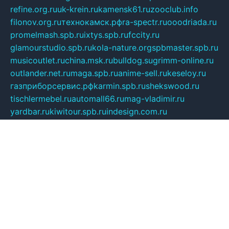
refine.org.ru
uk-krein.ru
kamensk61.ru
zooclub.info
filonov.org.ru
технокамск.рф
ra-spectr.ru
ooodriada.ru
promelmash.spb.ru
ixtys.spb.ru
fccity.ru
glamourstudio.spb.ru
kola-nature.org
spbmaster.spb.ru
musicoutlet.ru
china.msk.ru
bulldog.su
grimm-online.ru
outlander.net.ru
maga.spb.ru
anime-sell.ru
keseloy.ru
газприборсервис.рф
karmin.spb.ru
shekswood.ru
tischlermebel.ru
automall66.ru
mag-vladimir.ru
yardbar.ru
kiwitour.spb.ru
indesign.com.ru
freestylemebel.ru
bany-samara.ru
rsei.ru
naidisvoyput.ru
mgsn-invest.ru
ipkamerasannce.ru
alicante-house.ru
ibelka74.ru
cozyhouse.info
vlkargalev-studio.ru
700mb.ru
figura-ufa.ru
alina-live.ru
belarusiannews.ru
womenknow.ru
dos-vniimk.ru
sega.net.ru
dv.net.ru
phenomenonsofhistory.com
telesputnik.net.ru
wall.pp.ru
pylesosroidmi.ru
gtc-clan.ru
cligs.ru
bibikazap.ru
popova.org.ru
netwhistler.spb.ru
bellvil.ru
bonzon.ru
iss-vladik.ru