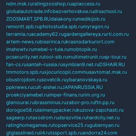
ndm.msk.ru
ratingzooshop.ru
apiaccess.ru
globalautotrade.info
bezverhovskoe.ru
drsschool.ru
ZOOSMART.SPB.RU
dalakony.ru
medikijob.ru
remontt.spb.ru
photostudia.spb.ru
myragon.ru
terramia.ru
academy62.ru
gardengallereya.ru
rti.com.ru
artem-news.ru
biserinca.ru
krasnodarkurort.com
imshowtv.ru
mebel-v-tule.ru
mobtopik.ru
pcsecurity.net.ru
tool-sib.ru
multimetrunit.ru
sp-tour.ru
fan-cs.ru
santeh-russia.ru
symbian9.net.ru
DSHAIR.RU
tmmotors.spb.ru
xjocuricopii.com
musavtomat.msk.ru
obustrojdom.ru
sovetcik.ru
ybaranovskaya.ru
ppknews.ru
cult-alshei.ru
JAPANRUSSIA.RU
proekciyamebel.ru
imper-finans.ru
rim.org.ru
glamourai.ru
brassminus.ru
zabor-pro.ru
ftn.pp.ru
dorogoe58.ru
laimengpacker.ru
kuzova-zapchasti.ru
sageerp.ru
taxodrom.ru
dsrazvitie.ru
hardcity.net.ru
ratinghomegames.ru
topservice25.ru
gubernyan.ru
gtglasslined.ru
ii4.ru
tssport.spb.ru
andorra24.com