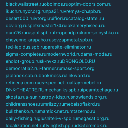
blackwallstreet.ru
oboimos.ru
optim-doors.com.ru
ikuch.ru
nycr.org.ru
npa21.ru
vremya-ch.spb.ru
desert000.ru
ivtorgi.ru
ifiori.ru
catalog-statei.ru
dcv.org.ru
spetsmaster174.ru
ipkameryhiseeu.ru
dum26.ru
ruspol.spb.ru
fr-opendp.ru
kam-solnyshko.ru
cheyenne-arapaho.ru
sevzapmetal.spb.ru
ted-lapidus.spb.ru
parasite-eliminator.ru
sigma-complete.ru
modernworld.ru
dama-moda.ru
eholot-group.ru
sk-nvkz.ru
DRONGOLD.RU
democratia2.ru
i-farmer.ru
mass-sport.org
jablonex.spb.ru
bookmess.ru
linkword.ru
refineua.com.ru
cs-spec.net.ru
altay-mebel.ru
DNK-THEATRE.RU
mechaniks.spb.ru
ipcamtechage.ru
skosta.ru
a-sun.ru
stroy-ldsp.ru
snowlands.org.ru
childrensshoes.ru
mrlizzy.ru
mebelsofiakrd.ru
bulizhenko.ru
rumantick.net.ru
mtszerno.ru
daily-fishing.ru
glushiteli-v-spb.ru
megasat.org.ru
localization.net.ru
flyingfish.pp.ru
ds5teremok.ru