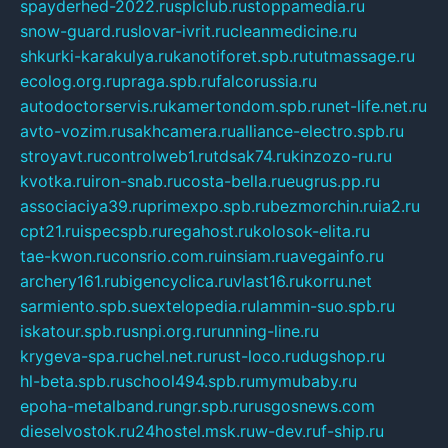
spayderhed-2022.ru
splclub.ru
stoppamedia.ru
snow-guard.ru
slovar-ivrit.ru
cleanmedicine.ru
shkurki-karakulya.ru
kanotiforet.spb.ru
tutmassage.ru
ecolog.org.ru
praga.spb.ru
falcorussia.ru
autodoctorservis.ru
kamertondom.spb.ru
net-life.net.ru
avto-vozim.ru
sakhcamera.ru
alliance-electro.spb.ru
stroyavt.ru
controlweb1.ru
tdsak74.ru
kinzozo-ru.ru
kvotka.ru
iron-snab.ru
costa-bella.ru
eugrus.pp.ru
associaciya39.ru
primexpo.spb.ru
bezmorchin.ru
ia2.ru
cpt21.ru
ispecspb.ru
regahost.ru
kolosok-elita.ru
tae-kwon.ru
consrio.com.ru
insiam.ru
avegainfo.ru
archery161.ru
bigencyclica.ru
vlast16.ru
korru.net
sarmiento.spb.su
extelopedia.ru
lammin-suo.spb.ru
iskatour.spb.ru
snpi.org.ru
running-line.ru
krygeva-spa.ru
chel.net.ru
rust-loco.ru
dugshop.ru
hl-beta.spb.ru
school494.spb.ru
mymubaby.ru
epoha-metalband.ru
ngr.spb.ru
rusgosnews.com
dieselvostok.ru
24hostel.msk.ru
w-dev.ru
f-ship.ru