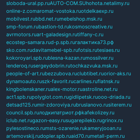
sloboda-ural.pp.ru
AUTO-COM.SU
hohota.net
alimy.ru
online-z.com
aromat-vostoka.ru
otdelkaexp.ru
mobilvest.ru
bbd.net.ru
mebelshop.msk.ru
smp-forum.ru
bastion-td.ru
kosmoscreative.ru
avrmotors.ru
art-galadesign.ru
tiffany-c.ru
ecostep-samara.ru
d-p.spb.ru
галактика73.рф
sko.com.ru
davitamebel-spb.ru
fotsis.ru
tesiaes.ru
kokoroyari.spb.ru
blesna-kazan.ru
mossilver.ru
lenderoq.ru
sergeydobrin.ru
tochkazvuka.msk.ru
people-of-art.ru
bezzubova.ru
clubtibet.ru
orior-aks.ru
dynamoauto.ru
szk-favorit.ru
carlines.ru
flatnsk.ru
kingbolenskaner.ru
alex-motor.ru
astroline.net.ru
act1.spb.ru
polyglot.com.ru
gidlipetsk.ru
ooo-driada.ru
detsad125.ru
mir-zdoroviya.ru
bruslanovo.ru
siterem.ru
council.spb.ru
лодкипатриот.рф
kafekolizey.ru
iclub.net.ru
gazon-easy.ru
sugarepilekb.ru
grinox.ru
pylesostineco.ru
msts-ozarenie.ru
kameryjooan.ru
artemovskij.ru
dopler.spb.ru
aid70.ru
metall-perm.ru