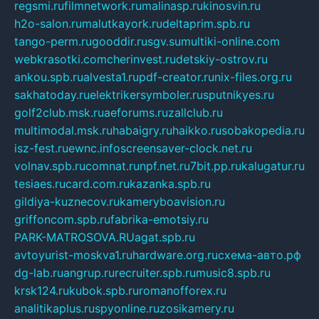
regsmi.ru
filmnetwork.ru
malinasp.ru
kinosvin.ru
h2o-salon.ru
malutkayork.ru
deltaprim.spb.ru
tango-perm.ru
gooddir.ru
sgv.su
multiki-online.com
webkrasotki.com
cherinvest.ru
detskiy-ostrov.ru
ankou.spb.ru
alvesta1.ru
pdf-creator.ru
nix-files.org.ru
sakhatoday.ru
elektrikersymboler.ru
sputnikyes.ru
golf2club.msk.ru
aeforums.ru
zallclub.ru
multimodal.msk.ru
habaigry.ru
haikko.ru
sobakopedia.ru
isz-fest.ru
ewnc.info
screensaver-clock.net.ru
volnav.spb.ru
comnat.ru
npf.net.ru
7bit.pp.ru
kalugatur.ru
tesiaes.ru
card.com.ru
kazanka.spb.ru
gildiya-kuznecov.ru
kameryboavision.ru
griffoncom.spb.ru
fabrika-emotsiy.ru
PARK-MATROSOVA.RU
agat.spb.ru
avtoyurist-moskva1.ru
hardware.org.ru
схема-авто.рф
dg-lab.ru
angrup.ru
recruiter.spb.ru
music8.spb.ru
krsk124.ru
kubok.spb.ru
romanofforex.ru
analitikaplus.ru
spyonline.ru
zosikamery.ru