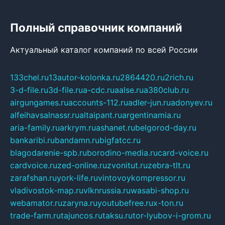
Полный справочник компаний
Актуальный каталог компаний по всей России
133chel.ru
13autor-kolonka.ru
2864420.ru
2rich.ru
3-d-file.ru
3d-file.ru
a-cdc.ru
aalse.ru
a380club.ru
airgungames.ru
accounts-112.ru
adler-jun.ru
adonyev.ru
alfeihavsalnassr.ru
altaipant.ru
argentinamia.ru
aria-family.ru
arkrym.ru
ashanet.ru
belgorod-day.ru
bankaribi.ru
bandamn.ru
bigfatcc.ru
blagodarenie-spb.ru
borodino-media.ru
card-voice.ru
cardvoice.ru
zed-online.ru
zvonitut.ru
zebra-tlt.ru
zarafshan.ru
york-life.ru
vintovoykompressor.ru
vladivostok-map.ru
vlknrussia.ru
wasabi-shop.ru
webamator.ru
zaryna.ru
youtubefree.ru
x-ton.ru
trade-farm.ru
tajuncos.ru
taksu.ru
tor-lyubov-i-grom.ru