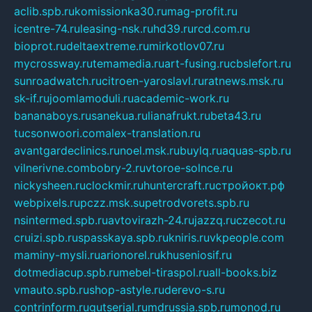
aclib.spb.ru
komissionka30.ru
mag-profit.ru
icentre-74.ru
leasing-nsk.ru
hd39.ru
rcd.com.ru
bioprot.ru
deltaextreme.ru
mirkotlov07.ru
mycrossway.ru
temamedia.ru
art-fusing.ru
cbslefort.ru
sunroadwatch.ru
citroen-yaroslavl.ru
ratnews.msk.ru
sk-if.ru
joomlamoduli.ru
academic-work.ru
bananaboys.ru
sanekua.ru
lianafrukt.ru
beta43.ru
tucsonwoori.com
alex-translation.ru
avantgardeclinics.ru
noel.msk.ru
buylq.ru
aquas-spb.ru
vilnerivne.com
bobry-2.ru
vtoroe-solnce.ru
nickysheen.ru
clockmir.ru
huntercraft.ru
стройокт.рф
webpixels.ru
pczz.msk.su
petrodvorets.spb.ru
nsintermed.spb.ru
avtovirazh-24.ru
jazzq.ru
czecot.ru
cruizi.spb.ru
spasskaya.spb.ru
kniris.ru
vkpeople.com
maminy-mysli.ru
arionorel.ru
khuseniosif.ru
dotmediacup.spb.ru
mebel-tiraspol.ru
all-books.biz
vmauto.spb.ru
shop-astyle.ru
derevo-s.ru
contrinform.ru
gutserial.ru
mdrussia.spb.ru
monod.ru