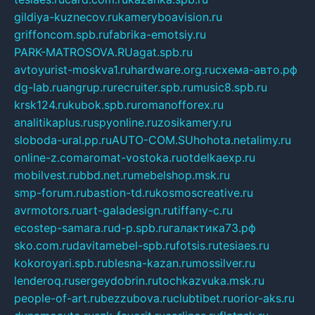
gildiya-kuznecov.ru
kameryboavision.ru
griffoncom.spb.ru
fabrika-emotsiy.ru
PARK-MATROSOVA.RU
agat.spb.ru
avtoyurist-moskva1.ru
hardware.org.ru
схема-авто.рф
dg-lab.ru
angrup.ru
recruiter.spb.ru
music8.spb.ru
krsk124.ru
kubok.spb.ru
romanofforex.ru
analitikaplus.ru
spyonline.ru
zosikamery.ru
sloboda-ural.pp.ru
AUTO-COM.SU
hohota.net
alimy.ru
online-z.com
aromat-vostoka.ru
otdelkaexp.ru
mobilvest.ru
bbd.net.ru
mebelshop.msk.ru
smp-forum.ru
bastion-td.ru
kosmoscreative.ru
avrmotors.ru
art-galadesign.ru
tiffany-c.ru
ecostep-samara.ru
d-p.spb.ru
галактика73.рф
sko.com.ru
davitamebel-spb.ru
fotsis.ru
tesiaes.ru
kokoroyari.spb.ru
blesna-kazan.ru
mossilver.ru
lenderoq.ru
sergeydobrin.ru
tochkazvuka.msk.ru
people-of-art.ru
bezzubova.ru
clubtibet.ru
orior-aks.ru