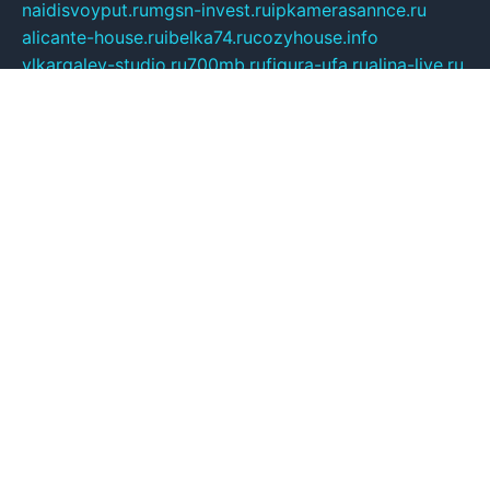
naidisvoyput.ru
mgsn-invest.ru
ipkamerasannce.ru
alicante-house.ru
ibelka74.ru
cozyhouse.info
vlkargalev-studio.ru
700mb.ru
figura-ufa.ru
alina-live.ru
belarusiannews.ru
womenknow.ru
dos-vniimk.ru
sega.net.ru
dv.net.ru
phenomenonsofhistory.com
telesputnik.net.ru
wall.pp.ru
pylesosroidmi.ru
gtc-clan.ru
cligs.ru
bibikazap.ru
popova.org.ru
netwhistler.spb.ru
bellvil.ru
bonzon.ru
iss-vladik.ru
defiparis.net.ru
las-gryzas.ru
amku.ru
electednews.spb.ru
feather.org.ru
spar72.ru
tankiigri.ru
dominus.com.ru
ibtree.ru
sanykool.pp.ru
unixlib.org.ru
menatep.spb.ru
gartenterrassen.ru
printeka.ru
skvozilka.com.ru
parkovka-pub.ru
lovemobi.ru
art-ru.ru
emulatorz.com.ru
alucomp.com.ru
tatforum.com.ru
alternativa-profi.ru
dermakler.ru
artsurvey.ru
aredir.ru
khimspas.ru
centr-maxi.ru
2018r.ru
bort-stomer-defort.ru
professional2.ru
gibsons.ru
artselena.ru
art-pilot.ru
ingredient.spb.ru