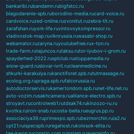
bankaribi.ru
bandamn.ru
bigfatcc.ru
blagodarenie-spb.ru
borodino-media.ru
card-voice.ru
cardvoice.ru
zed-online.ru
zvonitut.ru
zebra-tlt.ru
zarafshan.ru
york-life.ru
vintovoykompressor.ru
vladivostok-map.ru
vlknrussia.ru
wasabi-shop.ru
webamator.ru
zaryna.ru
youtubefree.ru
x-ton.ru
trade-farm.ru
tajuncos.ru
taksu.ru
tor-lyubov-i-grom.ru
spayderhed-2022.ru
splclub.ru
stoppamedia.ru
snow-guard.ru
slovar-ivrit.ru
cleanmedicine.ru
shkurki-karakulya.ru
kanotiforet.spb.ru
tutmassage.ru
ecolog.org.ru
praga.spb.ru
falcorussia.ru
autodoctorservis.ru
kamertondom.spb.ru
net-life.net.ru
avto-vozim.ru
sakhcamera.ru
alliance-electro.spb.ru
stroyavt.ru
controlweb1.ru
tdsak74.ru
kinzozo-ru.ru
kvotka.ru
iron-snab.ru
costa-bella.ru
eugrus.pp.ru
associaciya39.ru
primexpo.spb.ru
bezmorchin.ru
ia2.ru
cpt21.ru
ispecspb.ru
regahost.ru
kolosok-elita.ru
tae-kwon.ru
consrio.com.ru
insiam.ru
avegainfo.ru