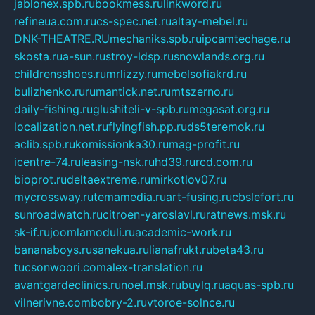
jablonex.spb.ru
bookmess.ru
linkword.ru
refineua.com.ru
cs-spec.net.ru
altay-mebel.ru
DNK-THEATRE.RU
mechaniks.spb.ru
ipcamtechage.ru
skosta.ru
a-sun.ru
stroy-ldsp.ru
snowlands.org.ru
childrensshoes.ru
mrlizzy.ru
mebelsofiakrd.ru
bulizhenko.ru
rumantick.net.ru
mtszerno.ru
daily-fishing.ru
glushiteli-v-spb.ru
megasat.org.ru
localization.net.ru
flyingfish.pp.ru
ds5teremok.ru
aclib.spb.ru
komissionka30.ru
mag-profit.ru
icentre-74.ru
leasing-nsk.ru
hd39.ru
rcd.com.ru
bioprot.ru
deltaextreme.ru
mirkotlov07.ru
mycrossway.ru
temamedia.ru
art-fusing.ru
cbslefort.ru
sunroadwatch.ru
citroen-yaroslavl.ru
ratnews.msk.ru
sk-if.ru
joomlamoduli.ru
academic-work.ru
bananaboys.ru
sanekua.ru
lianafrukt.ru
beta43.ru
tucsonwoori.com
alex-translation.ru
avantgardeclinics.ru
noel.msk.ru
buylq.ru
aquas-spb.ru
vilnerivne.com
bobry-2.ru
vtoroe-solnce.ru