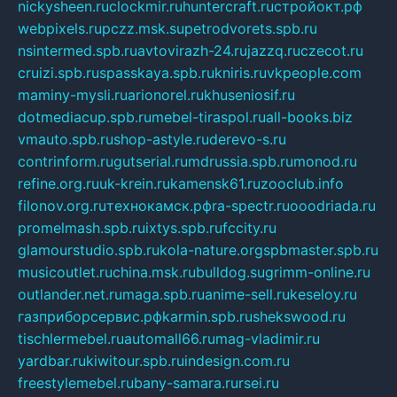
nickysheen.ru
clockmir.ru
huntercraft.ru
стройокт.рф
webpixels.ru
pczz.msk.su
petrodvorets.spb.ru
nsintermed.spb.ru
avtovirazh-24.ru
jazzq.ru
czecot.ru
cruizi.spb.ru
spasskaya.spb.ru
kniris.ru
vkpeople.com
maminy-mysli.ru
arionorel.ru
khuseniosif.ru
dotmediacup.spb.ru
mebel-tiraspol.ru
all-books.biz
vmauto.spb.ru
shop-astyle.ru
derevo-s.ru
contrinform.ru
gutserial.ru
mdrussia.spb.ru
monod.ru
refine.org.ru
uk-krein.ru
kamensk61.ru
zooclub.info
filonov.org.ru
технокамск.рф
ra-spectr.ru
ooodriada.ru
promelmash.spb.ru
ixtys.spb.ru
fccity.ru
glamourstudio.spb.ru
kola-nature.org
spbmaster.spb.ru
musicoutlet.ru
china.msk.ru
bulldog.su
grimm-online.ru
outlander.net.ru
maga.spb.ru
anime-sell.ru
keseloy.ru
газприборсервис.рф
karmin.spb.ru
shekswood.ru
tischlermebel.ru
automall66.ru
mag-vladimir.ru
yardbar.ru
kiwitour.spb.ru
indesign.com.ru
freestylemebel.ru
bany-samara.ru
rsei.ru