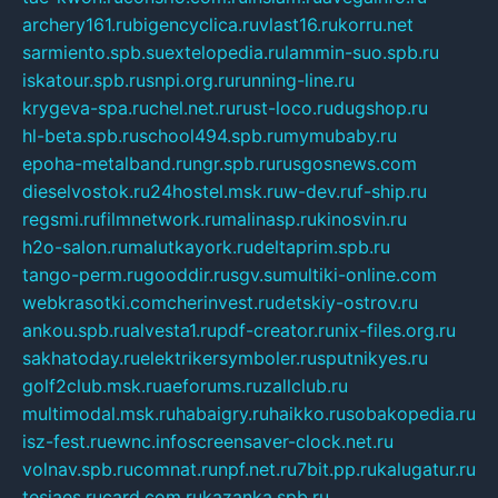
archery161.ru
bigencyclica.ru
vlast16.ru
korru.net
sarmiento.spb.su
extelopedia.ru
lammin-suo.spb.ru
iskatour.spb.ru
snpi.org.ru
running-line.ru
krygeva-spa.ru
chel.net.ru
rust-loco.ru
dugshop.ru
hl-beta.spb.ru
school494.spb.ru
mymubaby.ru
epoha-metalband.ru
ngr.spb.ru
rusgosnews.com
dieselvostok.ru
24hostel.msk.ru
w-dev.ru
f-ship.ru
regsmi.ru
filmnetwork.ru
malinasp.ru
kinosvin.ru
h2o-salon.ru
malutkayork.ru
deltaprim.spb.ru
tango-perm.ru
gooddir.ru
sgv.su
multiki-online.com
webkrasotki.com
cherinvest.ru
detskiy-ostrov.ru
ankou.spb.ru
alvesta1.ru
pdf-creator.ru
nix-files.org.ru
sakhatoday.ru
elektrikersymboler.ru
sputnikyes.ru
golf2club.msk.ru
aeforums.ru
zallclub.ru
multimodal.msk.ru
habaigry.ru
haikko.ru
sobakopedia.ru
isz-fest.ru
ewnc.info
screensaver-clock.net.ru
volnav.spb.ru
comnat.ru
npf.net.ru
7bit.pp.ru
kalugatur.ru
tesiaes.ru
card.com.ru
kazanka.spb.ru