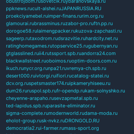
obustrojdom.ru
sovetcik.ru
ybaranovskaya.ru
ppknews.ru
cult-alshei.ru
JAPANRUSSIA.RU
proekciyamebel.ru
imper-finans.ru
rim.org.ru
glamourai.ru
brassminus.ru
zabor-pro.ru
ftn.pp.ru
dorogoe58.ru
laimengpacker.ru
kuzova-zapchasti.ru
sageerp.ru
taxodrom.ru
dsrazvitie.ru
hardcity.net.ru
ratinghomegames.ru
topservice25.ru
gubernyan.ru
gtglasslined.ru
ii4.ru
tssport.spb.ru
andorra24.com
blackwallstreet.ru
oboimos.ru
optim-doors.com.ru
ikuch.ru
nycr.org.ru
npa21.ru
vremya-ch.spb.ru
desert000.ru
ivtorgi.ru
ifiori.ru
catalog-statei.ru
dcv.org.ru
spetsmaster174.ru
ipkameryhiseeu.ru
dum26.ru
ruspol.spb.ru
fr-opendp.ru
kam-solnyshko.ru
cheyenne-arapaho.ru
sevzapmetal.spb.ru
ted-lapidus.spb.ru
parasite-eliminator.ru
sigma-complete.ru
modernworld.ru
dama-moda.ru
eholot-group.ru
sk-nvkz.ru
DRONGOLD.RU
democratia2.ru
i-farmer.ru
mass-sport.org