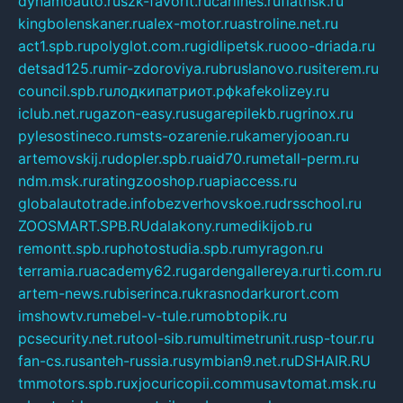
dynamoauto.ru
szk-favorit.ru
carlines.ru
flatnsk.ru
kingbolenskaner.ru
alex-motor.ru
astroline.net.ru
act1.spb.ru
polyglot.com.ru
gidlipetsk.ru
ooo-driada.ru
detsad125.ru
mir-zdoroviya.ru
bruslanovo.ru
siterem.ru
council.spb.ru
лодкипатриот.рф
kafekolizey.ru
iclub.net.ru
gazon-easy.ru
sugarepilekb.ru
grinox.ru
pylesostineco.ru
msts-ozarenie.ru
kameryjooan.ru
artemovskij.ru
dopler.spb.ru
aid70.ru
metall-perm.ru
ndm.msk.ru
ratingzooshop.ru
apiaccess.ru
globalautotrade.info
bezverhovskoe.ru
drsschool.ru
ZOOSMART.SPB.RU
dalakony.ru
medikijob.ru
remontt.spb.ru
photostudia.spb.ru
myragon.ru
terramia.ru
academy62.ru
gardengallereya.ru
rti.com.ru
artem-news.ru
biserinca.ru
krasnodarkurort.com
imshowtv.ru
mebel-v-tule.ru
mobtopik.ru
pcsecurity.net.ru
tool-sib.ru
multimetrunit.ru
sp-tour.ru
fan-cs.ru
santeh-russia.ru
symbian9.net.ru
DSHAIR.RU
tmmotors.spb.ru
xjocuricopii.com
musavtomat.msk.ru