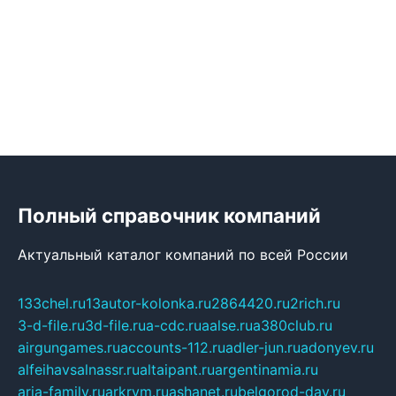
Полный справочник компаний
Актуальный каталог компаний по всей России
133chel.ru
13autor-kolonka.ru
2864420.ru
2rich.ru
3-d-file.ru
3d-file.ru
a-cdc.ru
aalse.ru
a380club.ru
airgungames.ru
accounts-112.ru
adler-jun.ru
adonyev.ru
alfeihavsalnassr.ru
altaipant.ru
argentinamia.ru
aria-family.ru
arkrym.ru
ashanet.ru
belgorod-day.ru