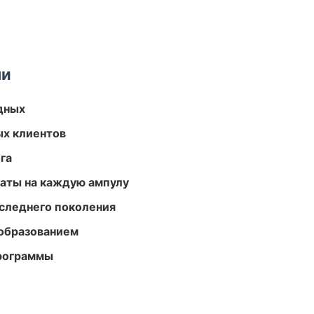
ми
одных
ых клиентов
га
аты на каждую ампулу
следнего поколения
образованием
программы