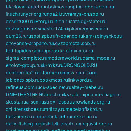
blackwallstreet.ru
oboimos.ru
optim-doors.com.ru
ikuch.ru
nycr.org.ru
npa21.ru
vremya-ch.spb.ru
desert000.ru
ivtorgi.ru
ifiori.ru
catalog-statei.ru
dcv.org.ru
spetsmaster174.ru
ipkameryhiseeu.ru
dum26.ru
ruspol.spb.ru
fr-opendp.ru
kam-solnyshko.ru
cheyenne-arapaho.ru
sevzapmetal.spb.ru
ted-lapidus.spb.ru
parasite-eliminator.ru
sigma-complete.ru
modernworld.ru
dama-moda.ru
eholot-group.ru
sk-nvkz.ru
DRONGOLD.RU
democratia2.ru
i-farmer.ru
mass-sport.org
jablonex.spb.ru
bookmess.ru
linkword.ru
refineua.com.ru
cs-spec.net.ru
altay-mebel.ru
DNK-THEATRE.RU
mechaniks.spb.ru
ipcamtechage.ru
skosta.ru
a-sun.ru
stroy-ldsp.ru
snowlands.org.ru
childrensshoes.ru
mrlizzy.ru
mebelsofiakrd.ru
bulizhenko.ru
rumantick.net.ru
mtszerno.ru
daily-fishing.ru
glushiteli-v-spb.ru
megasat.org.ru