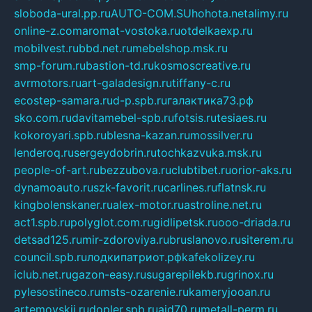
sloboda-ural.pp.ru
AUTO-COM.SU
hohota.net
alimy.ru
online-z.com
aromat-vostoka.ru
otdelkaexp.ru
mobilvest.ru
bbd.net.ru
mebelshop.msk.ru
smp-forum.ru
bastion-td.ru
kosmoscreative.ru
avrmotors.ru
art-galadesign.ru
tiffany-c.ru
ecostep-samara.ru
d-p.spb.ru
галактика73.рф
sko.com.ru
davitamebel-spb.ru
fotsis.ru
tesiaes.ru
kokoroyari.spb.ru
blesna-kazan.ru
mossilver.ru
lenderoq.ru
sergeydobrin.ru
tochkazvuka.msk.ru
people-of-art.ru
bezzubova.ru
clubtibet.ru
orior-aks.ru
dynamoauto.ru
szk-favorit.ru
carlines.ru
flatnsk.ru
kingbolenskaner.ru
alex-motor.ru
astroline.net.ru
act1.spb.ru
polyglot.com.ru
gidlipetsk.ru
ooo-driada.ru
detsad125.ru
mir-zdoroviya.ru
bruslanovo.ru
siterem.ru
council.spb.ru
лодкипатриот.рф
kafekolizey.ru
iclub.net.ru
gazon-easy.ru
sugarepilekb.ru
grinox.ru
pylesostineco.ru
msts-ozarenie.ru
kameryjooan.ru
artemovskij.ru
dopler.spb.ru
aid70.ru
metall-perm.ru