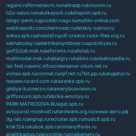
regsmi.ru
filmnetwork.ru
malinasp.ru
kinosvin.ru
h2o-salon.ru
malutkayork.ru
deltaprim.spb.ru
tango-perm.ru
gooddir.ru
sgv.su
multiki-online.com
webkrasotki.com
cherinvest.ru
detskiy-ostrov.ru
ankou.spb.ru
alvesta1.ru
pdf-creator.ru
nix-files.org.ru
sakhatoday.ru
elektrikersymboler.ru
sputnikyes.ru
golf2club.msk.ru
aeforums.ru
zallclub.ru
multimodal.msk.ru
habaigry.ru
haikko.ru
sobakopedia.ru
isz-fest.ru
ewnc.info
screensaver-clock.net.ru
volnav.spb.ru
comnat.ru
npf.net.ru
7bit.pp.ru
kalugatur.ru
tesiaes.ru
card.com.ru
kazanka.spb.ru
gildiya-kuznecov.ru
kameryboavision.ru
griffoncom.spb.ru
fabrika-emotsiy.ru
PARK-MATROSOVA.RU
agat.spb.ru
avtoyurist-moskva1.ru
hardware.org.ru
схема-авто.рф
dg-lab.ru
angrup.ru
recruiter.spb.ru
music8.spb.ru
krsk124.ru
kubok.spb.ru
romanofforex.ru
analitikaplus.ru
spyonline.ru
zosikamery.ru