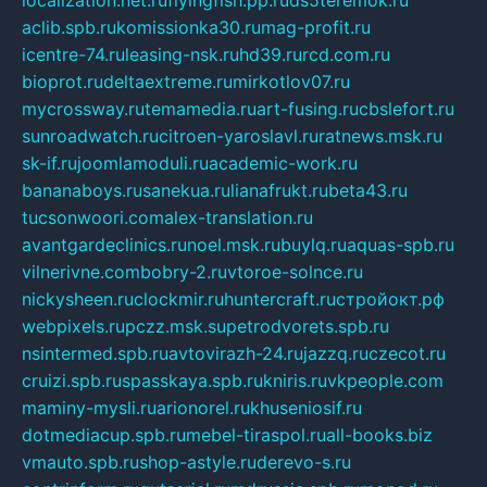
localization.net.ru
flyingfish.pp.ru
ds5teremok.ru
aclib.spb.ru
komissionka30.ru
mag-profit.ru
icentre-74.ru
leasing-nsk.ru
hd39.ru
rcd.com.ru
bioprot.ru
deltaextreme.ru
mirkotlov07.ru
mycrossway.ru
temamedia.ru
art-fusing.ru
cbslefort.ru
sunroadwatch.ru
citroen-yaroslavl.ru
ratnews.msk.ru
sk-if.ru
joomlamoduli.ru
academic-work.ru
bananaboys.ru
sanekua.ru
lianafrukt.ru
beta43.ru
tucsonwoori.com
alex-translation.ru
avantgardeclinics.ru
noel.msk.ru
buylq.ru
aquas-spb.ru
vilnerivne.com
bobry-2.ru
vtoroe-solnce.ru
nickysheen.ru
clockmir.ru
huntercraft.ru
стройокт.рф
webpixels.ru
pczz.msk.su
petrodvorets.spb.ru
nsintermed.spb.ru
avtovirazh-24.ru
jazzq.ru
czecot.ru
cruizi.spb.ru
spasskaya.spb.ru
kniris.ru
vkpeople.com
maminy-mysli.ru
arionorel.ru
khuseniosif.ru
dotmediacup.spb.ru
mebel-tiraspol.ru
all-books.biz
vmauto.spb.ru
shop-astyle.ru
derevo-s.ru