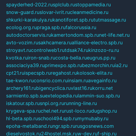
spayderhed-2022.ru
splclub.ru
stoppamedia.ru
snow-guard.ru
slovar-ivrit.ru
cleanmedicine.ru
shkurki-karakulya.ru
kanotiforet.spb.ru
tutmassage.ru
ecolog.org.ru
praga.spb.ru
falcorussia.ru
autodoctorservis.ru
kamertondom.spb.ru
net-life.net.ru
avto-vozim.ru
sakhcamera.ru
alliance-electro.spb.ru
stroyavt.ru
controlweb1.ru
tdsak74.ru
kinzozo-ru.ru
kvotka.ru
iron-snab.ru
costa-bella.ru
eugrus.pp.ru
associaciya39.ru
primexpo.spb.ru
bezmorchin.ru
ia2.ru
cpt21.ru
ispecspb.ru
regahost.ru
kolosok-elita.ru
tae-kwon.ru
consrio.com.ru
insiam.ru
avegainfo.ru
archery161.ru
bigencyclica.ru
vlast16.ru
korru.net
sarmiento.spb.su
extelopedia.ru
lammin-suo.spb.ru
iskatour.spb.ru
snpi.org.ru
running-line.ru
krygeva-spa.ru
chel.net.ru
rust-loco.ru
dugshop.ru
hl-beta.spb.ru
school494.spb.ru
mymubaby.ru
epoha-metalband.ru
ngr.spb.ru
rusgosnews.com
dieselvostok.ru
24hostel.msk.ru
w-dev.ru
f-ship.ru