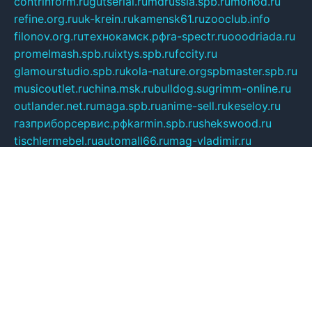
contrinform.ru
gutserial.ru
mdrussia.spb.ru
monod.ru
refine.org.ru
uk-krein.ru
kamensk61.ru
zooclub.info
filonov.org.ru
технокамск.рф
ra-spectr.ru
ooodriada.ru
promelmash.spb.ru
ixtys.spb.ru
fccity.ru
glamourstudio.spb.ru
kola-nature.org
spbmaster.spb.ru
musicoutlet.ru
china.msk.ru
bulldog.su
grimm-online.ru
outlander.net.ru
maga.spb.ru
anime-sell.ru
keseloy.ru
газприборсервис.рф
karmin.spb.ru
shekswood.ru
tischlermebel.ru
automall66.ru
mag-vladimir.ru
yardbar.ru
kiwitour.spb.ru
indesign.com.ru
freestylemebel.ru
bany-samara.ru
rsei.ru
naidisvoyput.ru
mgsn-invest.ru
ipkamerasannce.ru
alicante-house.ru
ibelka74.ru
cozyhouse.info
vlkargalev-studio.ru
700mb.ru
figura-ufa.ru
alina-live.ru
belarusiannews.ru
womenknow.ru
dos-vniimk.ru
sega.net.ru
dv.net.ru
phenomenonsofhistory.com
telesputnik.net.ru
wall.pp.ru
pylesosroidmi.ru
gtc-clan.ru
cligs.ru
bibikazap.ru
popova.org.ru