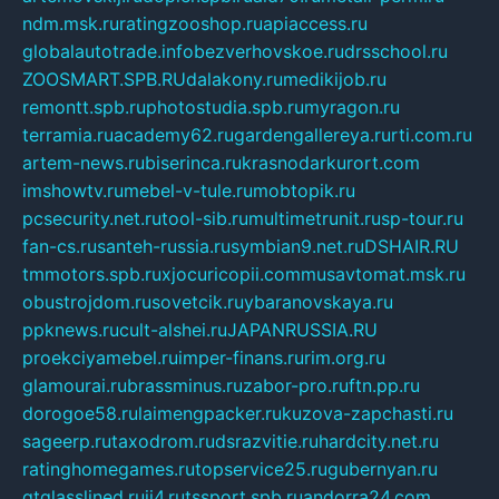
ndm.msk.ru
ratingzooshop.ru
apiaccess.ru
globalautotrade.info
bezverhovskoe.ru
drsschool.ru
ZOOSMART.SPB.RU
dalakony.ru
medikijob.ru
remontt.spb.ru
photostudia.spb.ru
myragon.ru
terramia.ru
academy62.ru
gardengallereya.ru
rti.com.ru
artem-news.ru
biserinca.ru
krasnodarkurort.com
imshowtv.ru
mebel-v-tule.ru
mobtopik.ru
pcsecurity.net.ru
tool-sib.ru
multimetrunit.ru
sp-tour.ru
fan-cs.ru
santeh-russia.ru
symbian9.net.ru
DSHAIR.RU
tmmotors.spb.ru
xjocuricopii.com
musavtomat.msk.ru
obustrojdom.ru
sovetcik.ru
ybaranovskaya.ru
ppknews.ru
cult-alshei.ru
JAPANRUSSIA.RU
proekciyamebel.ru
imper-finans.ru
rim.org.ru
glamourai.ru
brassminus.ru
zabor-pro.ru
ftn.pp.ru
dorogoe58.ru
laimengpacker.ru
kuzova-zapchasti.ru
sageerp.ru
taxodrom.ru
dsrazvitie.ru
hardcity.net.ru
ratinghomegames.ru
topservice25.ru
gubernyan.ru
gtglasslined.ru
ii4.ru
tssport.spb.ru
andorra24.com