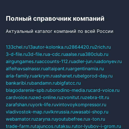
Полный справочник компаний
Актуальный каталог компаний по всей России
133chel.ru
13autor-kolonka.ru
2864420.ru
2rich.ru
3-d-file.ru
3d-file.ru
a-cdc.ru
aalse.ru
a380club.ru
airgungames.ru
accounts-112.ru
adler-jun.ru
adonyev.ru
alfeihavsalnassr.ru
altaipant.ru
argentinamia.ru
aria-family.ru
arkrym.ru
ashanet.ru
belgorod-day.ru
bankaribi.ru
bandamn.ru
bigfatcc.ru
blagodarenie-spb.ru
borodino-media.ru
card-voice.ru
cardvoice.ru
zed-online.ru
zvonitut.ru
zebra-tlt.ru
zarafshan.ru
york-life.ru
vintovoykompressor.ru
vladivostok-map.ru
vlknrussia.ru
wasabi-shop.ru
webamator.ru
zaryna.ru
youtubefree.ru
x-ton.ru
trade-farm.ru
tajuncos.ru
taksu.ru
tor-lyubov-i-grom.ru