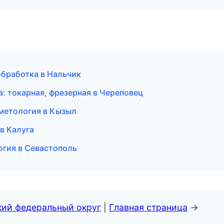
обработка в Нальчик
а: токарная, фрезерная в Череповец
сметология в Кызыл
в Калуга
логия в Севастополь
кий федеральный округ
|
Главная страница
→