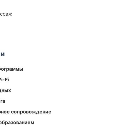
ассаж
ми
программы
i-Fi
одных
га
урное сопровождение
образованием