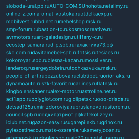
sloboda-ural.pp.ru
AUTO-COM.SU
hohota.net
alimy.ru
online-z.com
aromat-vostoka.ru
otdelkaexp.ru
mobilvest.ru
bbd.net.ru
mebelshop.msk.ru
smp-forum.ru
bastion-td.ru
kosmoscreative.ru
avrmotors.ru
art-galadesign.ru
tiffany-c.ru
ecostep-samara.ru
d-p.spb.ru
галактика73.рф
sko.com.ru
davitamebel-spb.ru
fotsis.ru
tesiaes.ru
kokoroyari.spb.ru
blesna-kazan.ru
mossilver.ru
lenderoq.ru
sergeydobrin.ru
tochkazvuka.msk.ru
people-of-art.ru
bezzubova.ru
clubtibet.ru
orior-aks.ru
dynamoauto.ru
szk-favorit.ru
carlines.ru
flatnsk.ru
kingbolenskaner.ru
alex-motor.ru
astroline.net.ru
act1.spb.ru
polyglot.com.ru
gidlipetsk.ru
ooo-driada.ru
detsad125.ru
mir-zdoroviya.ru
bruslanovo.ru
siterem.ru
council.spb.ru
лодкипатриот.рф
kafekolizey.ru
iclub.net.ru
gazon-easy.ru
sugarepilekb.ru
grinox.ru
pylesostineco.ru
msts-ozarenie.ru
kameryjooan.ru
artemovskij.ru
dopler.spb.ru
aid70.ru
metall-perm.ru