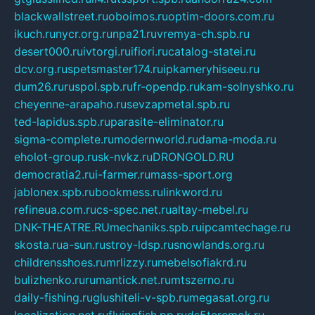
blackwallstreet.ru
oboimos.ru
optim-doors.com.ru
ikuch.ru
nycr.org.ru
npa21.ru
vremya-ch.spb.ru
desert000.ru
ivtorgi.ru
ifiori.ru
catalog-statei.ru
dcv.org.ru
spetsmaster174.ru
ipkameryhiseeu.ru
dum26.ru
ruspol.spb.ru
fr-opendp.ru
kam-solnyshko.ru
cheyenne-arapaho.ru
sevzapmetal.spb.ru
ted-lapidus.spb.ru
parasite-eliminator.ru
sigma-complete.ru
modernworld.ru
dama-moda.ru
eholot-group.ru
sk-nvkz.ru
DRONGOLD.RU
democratia2.ru
i-farmer.ru
mass-sport.org
jablonex.spb.ru
bookmess.ru
linkword.ru
refineua.com.ru
cs-spec.net.ru
altay-mebel.ru
DNK-THEATRE.RU
mechaniks.spb.ru
ipcamtechage.ru
skosta.ru
a-sun.ru
stroy-ldsp.ru
snowlands.org.ru
childrensshoes.ru
mrlizzy.ru
mebelsofiakrd.ru
bulizhenko.ru
rumantick.net.ru
mtszerno.ru
daily-fishing.ru
glushiteli-v-spb.ru
megasat.org.ru
localization.net.ru
flyingfish.pp.ru
ds5teremok.ru