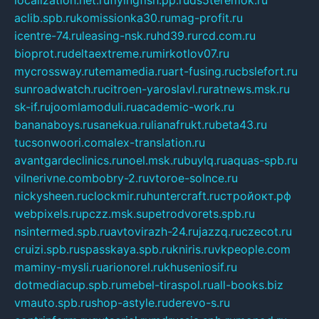
aclib.spb.ru
komissionka30.ru
mag-profit.ru
icentre-74.ru
leasing-nsk.ru
hd39.ru
rcd.com.ru
bioprot.ru
deltaextreme.ru
mirkotlov07.ru
mycrossway.ru
temamedia.ru
art-fusing.ru
cbslefort.ru
sunroadwatch.ru
citroen-yaroslavl.ru
ratnews.msk.ru
sk-if.ru
joomlamoduli.ru
academic-work.ru
bananaboys.ru
sanekua.ru
lianafrukt.ru
beta43.ru
tucsonwoori.com
alex-translation.ru
avantgardeclinics.ru
noel.msk.ru
buylq.ru
aquas-spb.ru
vilnerivne.com
bobry-2.ru
vtoroe-solnce.ru
nickysheen.ru
clockmir.ru
huntercraft.ru
стройокт.рф
webpixels.ru
pczz.msk.su
petrodvorets.spb.ru
nsintermed.spb.ru
avtovirazh-24.ru
jazzq.ru
czecot.ru
cruizi.spb.ru
spasskaya.spb.ru
kniris.ru
vkpeople.com
maminy-mysli.ru
arionorel.ru
khuseniosif.ru
dotmediacup.spb.ru
mebel-tiraspol.ru
all-books.biz
vmauto.spb.ru
shop-astyle.ru
derevo-s.ru