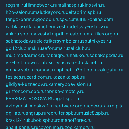
regsmi.ru
filmnetwork.ru
malinasp.ru
kinosvin.ru
h2o-salon.ru
malutkayork.ru
deltaprim.spb.ru
tango-perm.ru
gooddir.ru
sgv.su
multiki-online.com
webkrasotki.com
cherinvest.ru
detskiy-ostrov.ru
ankou.spb.ru
alvesta1.ru
pdf-creator.ru
nix-files.org.ru
sakhatoday.ru
elektrikersymboler.ru
sputnikyes.ru
golf2club.msk.ru
aeforums.ru
zallclub.ru
multimodal.msk.ru
habaigry.ru
haikko.ru
sobakopedia.ru
isz-fest.ru
ewnc.info
screensaver-clock.net.ru
volnav.spb.ru
comnat.ru
npf.net.ru
7bit.pp.ru
kalugatur.ru
tesiaes.ru
card.com.ru
kazanka.spb.ru
gildiya-kuznecov.ru
kameryboavision.ru
griffoncom.spb.ru
fabrika-emotsiy.ru
PARK-MATROSOVA.RU
agat.spb.ru
avtoyurist-moskva1.ru
hardware.org.ru
схема-авто.рф
dg-lab.ru
angrup.ru
recruiter.spb.ru
music8.spb.ru
krsk124.ru
kubok.spb.ru
romanofforex.ru
analitikaplus.ru
spyonline.ru
zosikamery.ru