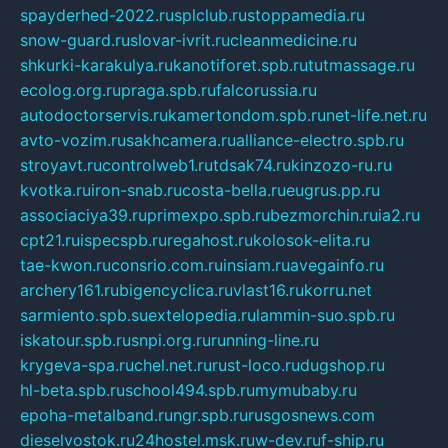
spayderhed-2022.ru
splclub.ru
stoppamedia.ru
snow-guard.ru
slovar-ivrit.ru
cleanmedicine.ru
shkurki-karakulya.ru
kanotiforet.spb.ru
tutmassage.ru
ecolog.org.ru
praga.spb.ru
falcorussia.ru
autodoctorservis.ru
kamertondom.spb.ru
net-life.net.ru
avto-vozim.ru
sakhcamera.ru
alliance-electro.spb.ru
stroyavt.ru
controlweb1.ru
tdsak74.ru
kinzozo-ru.ru
kvotka.ru
iron-snab.ru
costa-bella.ru
eugrus.pp.ru
associaciya39.ru
primexpo.spb.ru
bezmorchin.ru
ia2.ru
cpt21.ru
ispecspb.ru
regahost.ru
kolosok-elita.ru
tae-kwon.ru
consrio.com.ru
insiam.ru
avegainfo.ru
archery161.ru
bigencyclica.ru
vlast16.ru
korru.net
sarmiento.spb.su
extelopedia.ru
lammin-suo.spb.ru
iskatour.spb.ru
snpi.org.ru
running-line.ru
krygeva-spa.ru
chel.net.ru
rust-loco.ru
dugshop.ru
hl-beta.spb.ru
school494.spb.ru
mymubaby.ru
epoha-metalband.ru
ngr.spb.ru
rusgosnews.com
dieselvostok.ru
24hostel.msk.ru
w-dev.ru
f-ship.ru