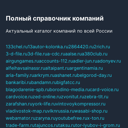
Полный справочник компаний
Актуальный каталог компаний по всей России
133chel.ru
13autor-kolonka.ru
2864420.ru
2rich.ru
3-d-file.ru
3d-file.ru
a-cdc.ru
aalse.ru
a380club.ru
airgungames.ru
accounts-112.ru
adler-jun.ru
adonyev.ru
alfeihavsalnassr.ru
altaipant.ru
argentinamia.ru
aria-family.ru
arkrym.ru
ashanet.ru
belgorod-day.ru
bankaribi.ru
bandamn.ru
bigfatcc.ru
blagodarenie-spb.ru
borodino-media.ru
card-voice.ru
cardvoice.ru
zed-online.ru
zvonitut.ru
zebra-tlt.ru
zarafshan.ru
york-life.ru
vintovoykompressor.ru
vladivostok-map.ru
vlknrussia.ru
wasabi-shop.ru
webamator.ru
zaryna.ru
youtubefree.ru
x-ton.ru
trade-farm.ru
tajuncos.ru
taksu.ru
tor-lyubov-i-grom.ru