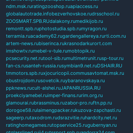
ndm.msk.ru
ratingzooshop.ru
apiaccess.ru
globalautotrade.info
bezverhovskoe.ru
drsschool.ru
ZOOSMART.SPB.RU
dalakony.ru
medikijob.ru
remontt.spb.ru
photostudia.spb.ru
myragon.ru
terramia.ru
academy62.ru
gardengallereya.ru
rti.com.ru
artem-news.ru
biserinca.ru
krasnodarkurort.com
imshowtv.ru
mebel-v-tule.ru
mobtopik.ru
pcsecurity.net.ru
tool-sib.ru
multimetrunit.ru
sp-tour.ru
fan-cs.ru
santeh-russia.ru
symbian9.net.ru
DSHAIR.RU
tmmotors.spb.ru
xjocuricopii.com
musavtomat.msk.ru
obustrojdom.ru
sovetcik.ru
ybaranovskaya.ru
ppknews.ru
cult-alshei.ru
JAPANRUSSIA.RU
proekciyamebel.ru
imper-finans.ru
rim.org.ru
glamourai.ru
brassminus.ru
zabor-pro.ru
ftn.pp.ru
dorogoe58.ru
laimengpacker.ru
kuzova-zapchasti.ru
sageerp.ru
taxodrom.ru
dsrazvitie.ru
hardcity.net.ru
ratinghomegames.ru
topservice25.ru
gubernyan.ru
gtglasslined.ru
ii4.ru
tssport.spb.ru
andorra24.com