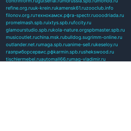
contrinform.ru
gutserial.ru
mdrussia.spb.ru
monod.ru
refine.org.ru
uk-krein.ru
kamensk61.ru
zooclub.info
filonov.org.ru
технокамск.рф
ra-spectr.ru
ooodriada.ru
promelmash.spb.ru
ixtys.spb.ru
fccity.ru
glamourstudio.spb.ru
kola-nature.org
spbmaster.spb.ru
musicoutlet.ru
china.msk.ru
bulldog.su
grimm-online.ru
outlander.net.ru
maga.spb.ru
anime-sell.ru
keseloy.ru
газприборсервис.рф
karmin.spb.ru
shekswood.ru
tischlermebel.ru
automall66.ru
mag-vladimir.ru
yardbar.ru
kiwitour.spb.ru
indesign.com.ru
freestylemebel.ru
bany-samara.ru
rsei.ru
naidisvoyput.ru
mgsn-invest.ru
ipkamerasannce.ru
alicante-house.ru
ibelka74.ru
cozyhouse.info
vlkargalev-studio.ru
700mb.ru
figura-ufa.ru
alina-live.ru
belarusiannews.ru
womenknow.ru
dos-vniimk.ru
sega.net.ru
dv.net.ru
phenomenonsofhistory.com
telesputnik.net.ru
wall.pp.ru
pylesosroidmi.ru
gtc-clan.ru
cligs.ru
bibikazap.ru
popova.org.ru