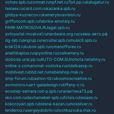
volnav.spb.ru
comnat.ru
npf.net.ru
7bit.pp.ru
kalugatur.ru
tesiaes.ru
card.com.ru
kazanka.spb.ru
gildiya-kuznecov.ru
kameryboavision.ru
griffoncom.spb.ru
fabrika-emotsiy.ru
PARK-MATROSOVA.RU
agat.spb.ru
avtoyurist-moskva1.ru
hardware.org.ru
схема-авто.рф
dg-lab.ru
angrup.ru
recruiter.spb.ru
music8.spb.ru
krsk124.ru
kubok.spb.ru
romanofforex.ru
analitikaplus.ru
spyonline.ru
zosikamery.ru
sloboda-ural.pp.ru
AUTO-COM.SU
hohota.net
alimy.ru
online-z.com
aromat-vostoka.ru
otdelkaexp.ru
mobilvest.ru
bbd.net.ru
mebelshop.msk.ru
smp-forum.ru
bastion-td.ru
kosmoscreative.ru
avrmotors.ru
art-galadesign.ru
tiffany-c.ru
ecostep-samara.ru
d-p.spb.ru
галактика73.рф
sko.com.ru
davitamebel-spb.ru
fotsis.ru
tesiaes.ru
kokoroyari.spb.ru
blesna-kazan.ru
mossilver.ru
lenderoq.ru
sergeydobrin.ru
tochkazvuka.msk.ru