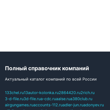
Полный справочник компаний
Актуальный каталог компаний по всей России
133chel.ru
13autor-kolonka.ru
2864420.ru
2rich.ru
3-d-file.ru
3d-file.ru
a-cdc.ru
aalse.ru
a380club.ru
airgungames.ru
accounts-112.ru
adler-jun.ru
adonyev.ru