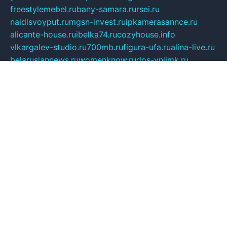
freestylemebel.ru
bany-samara.ru
rsei.ru
naidisvoyput.ru
mgsn-invest.ru
ipkamerasannce.ru
alicante-house.ru
ibelka74.ru
cozyhouse.info
vlkargalev-studio.ru
700mb.ru
figura-ufa.ru
alina-live.ru
belarusiannews.ru
womenknow.ru
dos-vniimk.ru
sega.net.ru
dv.net.ru
phenomenonsofhistory.com
telesputnik.net.ru
wall.pp.ru
pylesosroidmi.ru
gtc-clan.ru
cligs.ru
bibikazap.ru
popova.org.ru
netwhistler.spb.ru
bellvil.ru
bonzon.ru
iss-vladik.ru
defiparis.net.ru
las-gryzas.ru
amku.ru
electednews.spb.ru
feather.org.ru
spar72.ru
tankiigri.ru
dominus.com.ru
ibtree.ru
sanykool.pp.ru
unixlib.org.ru
menatep.spb.ru
gartenterrassen.ru
printeka.ru
skvozilka.com.ru
parkovka-pub.ru
lovemobi.ru
art-ru.ru
emulatorz.com.ru
alucomp.com.ru
tatforum.com.ru
alternativa-profi.ru
dermakler.ru
artsurvey.ru
aredir.ru
khimspas.ru
centr-maxi.ru
2018r.ru
bort-stomer-defort.ru
professional2.ru
gibsons.ru