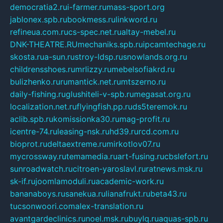
democratia2.ru
i-farmer.ru
mass-sport.org
jablonex.spb.ru
bookmess.ru
linkword.ru
refineua.com.ru
cs-spec.net.ru
altay-mebel.ru
DNK-THEATRE.RU
mechaniks.spb.ru
ipcamtechage.ru
skosta.ru
a-sun.ru
stroy-ldsp.ru
snowlands.org.ru
childrensshoes.ru
mrlizzy.ru
mebelsofiakrd.ru
bulizhenko.ru
rumantick.net.ru
mtszerno.ru
daily-fishing.ru
glushiteli-v-spb.ru
megasat.org.ru
localization.net.ru
flyingfish.pp.ru
ds5teremok.ru
aclib.spb.ru
komissionka30.ru
mag-profit.ru
icentre-74.ru
leasing-nsk.ru
hd39.ru
rcd.com.ru
bioprot.ru
deltaextreme.ru
mirkotlov07.ru
mycrossway.ru
temamedia.ru
art-fusing.ru
cbslefort.ru
sunroadwatch.ru
citroen-yaroslavl.ru
ratnews.msk.ru
sk-if.ru
joomlamoduli.ru
academic-work.ru
bananaboys.ru
sanekua.ru
lianafrukt.ru
beta43.ru
tucsonwoori.com
alex-translation.ru
avantgardeclinics.ru
noel.msk.ru
buylq.ru
aquas-spb.ru