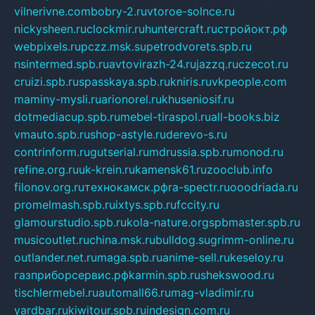
vilnerivne.com
bobry-2.ru
vtoroe-solnce.ru
nickysheen.ru
clockmir.ru
huntercraft.ru
стройокт.рф
webpixels.ru
pczz.msk.su
petrodvorets.spb.ru
nsintermed.spb.ru
avtovirazh-24.ru
jazzq.ru
czecot.ru
cruizi.spb.ru
spasskaya.spb.ru
kniris.ru
vkpeople.com
maminy-mysli.ru
arionorel.ru
khuseniosif.ru
dotmediacup.spb.ru
mebel-tiraspol.ru
all-books.biz
vmauto.spb.ru
shop-astyle.ru
derevo-s.ru
contrinform.ru
gutserial.ru
mdrussia.spb.ru
monod.ru
refine.org.ru
uk-krein.ru
kamensk61.ru
zooclub.info
filonov.org.ru
технокамск.рф
ra-spectr.ru
ooodriada.ru
promelmash.spb.ru
ixtys.spb.ru
fccity.ru
glamourstudio.spb.ru
kola-nature.org
spbmaster.spb.ru
musicoutlet.ru
china.msk.ru
bulldog.su
grimm-online.ru
outlander.net.ru
maga.spb.ru
anime-sell.ru
keseloy.ru
газприборсервис.рф
karmin.spb.ru
shekswood.ru
tischlermebel.ru
automall66.ru
mag-vladimir.ru
yardbar.ru
kiwitour.spb.ru
indesign.com.ru