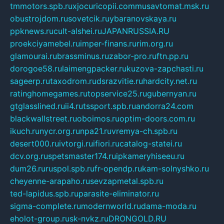
tmmotors.spb.ru
xjocuricopii.com
musavtomat.msk.ru
obustrojdom.ru
sovetcik.ru
ybaranovskaya.ru
ppknews.ru
cult-alshei.ru
JAPANRUSSIA.RU
proekciyamebel.ru
imper-finans.ru
rim.org.ru
glamourai.ru
brassminus.ru
zabor-pro.ru
ftn.pp.ru
dorogoe58.ru
laimengpacker.ru
kuzova-zapchasti.ru
sageerp.ru
taxodrom.ru
dsrazvitie.ru
hardcity.net.ru
ratinghomegames.ru
topservice25.ru
gubernyan.ru
gtglasslined.ru
ii4.ru
tssport.spb.ru
andorra24.com
blackwallstreet.ru
oboimos.ru
optim-doors.com.ru
ikuch.ru
nycr.org.ru
npa21.ru
vremya-ch.spb.ru
desert000.ru
ivtorgi.ru
ifiori.ru
catalog-statei.ru
dcv.org.ru
spetsmaster174.ru
ipkameryhiseeu.ru
dum26.ru
ruspol.spb.ru
fr-opendp.ru
kam-solnyshko.ru
cheyenne-arapaho.ru
sevzapmetal.spb.ru
ted-lapidus.spb.ru
parasite-eliminator.ru
sigma-complete.ru
modernworld.ru
dama-moda.ru
eholot-group.ru
sk-nvkz.ru
DRONGOLD.RU