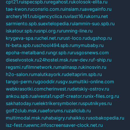
cpt21.ru
ispecspb.ru
regahost.ru
kolosok-elita.ru
tae-kwon.ru
consrio.com.ru
insiam.ru
avegainfo.ru
archery161.ru
bigencyclica.ru
vlast16.ru
korru.net
sarmiento.spb.su
extelopedia.ru
lammin-suo.spb.ru
iskatour.spb.ru
snpi.org.ru
running-line.ru
krygeva-spa.ru
chel.net.ru
rust-loco.ru
dugshop.ru
hl-beta.spb.ru
school494.spb.ru
mymubaby.ru
epoha-metalband.ru
ngr.spb.ru
rusgosnews.com
dieselvostok.ru
24hostel.msk.ru
w-dev.ru
f-ship.ru
regsmi.ru
filmnetwork.ru
malinasp.ru
kinosvin.ru
h2o-salon.ru
malutkayork.ru
deltaprim.spb.ru
tango-perm.ru
gooddir.ru
sgv.su
multiki-online.com
webkrasotki.com
cherinvest.ru
detskiy-ostrov.ru
ankou.spb.ru
alvesta1.ru
pdf-creator.ru
nix-files.org.ru
sakhatoday.ru
elektrikersymboler.ru
sputnikyes.ru
golf2club.msk.ru
aeforums.ru
zallclub.ru
multimodal.msk.ru
habaigry.ru
haikko.ru
sobakopedia.ru
isz-fest.ru
ewnc.info
screensaver-clock.net.ru