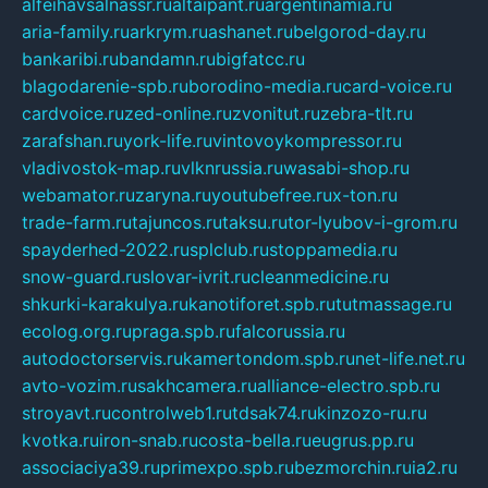
alfeihavsalnassr.ru
altaipant.ru
argentinamia.ru
aria-family.ru
arkrym.ru
ashanet.ru
belgorod-day.ru
bankaribi.ru
bandamn.ru
bigfatcc.ru
blagodarenie-spb.ru
borodino-media.ru
card-voice.ru
cardvoice.ru
zed-online.ru
zvonitut.ru
zebra-tlt.ru
zarafshan.ru
york-life.ru
vintovoykompressor.ru
vladivostok-map.ru
vlknrussia.ru
wasabi-shop.ru
webamator.ru
zaryna.ru
youtubefree.ru
x-ton.ru
trade-farm.ru
tajuncos.ru
taksu.ru
tor-lyubov-i-grom.ru
spayderhed-2022.ru
splclub.ru
stoppamedia.ru
snow-guard.ru
slovar-ivrit.ru
cleanmedicine.ru
shkurki-karakulya.ru
kanotiforet.spb.ru
tutmassage.ru
ecolog.org.ru
praga.spb.ru
falcorussia.ru
autodoctorservis.ru
kamertondom.spb.ru
net-life.net.ru
avto-vozim.ru
sakhcamera.ru
alliance-electro.spb.ru
stroyavt.ru
controlweb1.ru
tdsak74.ru
kinzozo-ru.ru
kvotka.ru
iron-snab.ru
costa-bella.ru
eugrus.pp.ru
associaciya39.ru
primexpo.spb.ru
bezmorchin.ru
ia2.ru