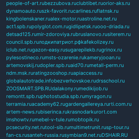
people-of-art.ru
bezzubova.ru
clubtibet.ru
orior-aks.ru
dynamoauto.ru
szk-favorit.ru
carlines.ru
flatnsk.ru
kingbolenskaner.ru
alex-motor.ru
astroline.net.ru
act1.spb.ru
polyglot.com.ru
gidlipetsk.ru
ooo-driada.ru
detsad125.ru
mir-zdoroviya.ru
bruslanovo.ru
siterem.ru
council.spb.ru
лодкипатриот.рф
kafekolizey.ru
iclub.net.ru
gazon-easy.ru
sugarepilekb.ru
grinox.ru
pylesostineco.ru
msts-ozarenie.ru
kameryjooan.ru
artemovskij.ru
dopler.spb.ru
aid70.ru
metall-perm.ru
ndm.msk.ru
ratingzooshop.ru
apiaccess.ru
globalautotrade.info
bezverhovskoe.ru
drsschool.ru
ZOOSMART.SPB.RU
dalakony.ru
medikijob.ru
remontt.spb.ru
photostudia.spb.ru
myragon.ru
terramia.ru
academy62.ru
gardengallereya.ru
rti.com.ru
artem-news.ru
biserinca.ru
krasnodarkurort.com
imshowtv.ru
mebel-v-tule.ru
mobtopik.ru
pcsecurity.net.ru
tool-sib.ru
multimetrunit.ru
sp-tour.ru
fan-cs.ru
santeh-russia.ru
symbian9.net.ru
DSHAIR.RU