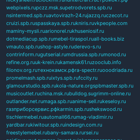
webpixels.ru
pczz.msk.su
petrodvorets.spb.ru
nsintermed.spb.ru
avtovirazh-24.ru
jazzq.ru
czecot.ru
cruizi.spb.ru
spasskaya.spb.ru
kniris.ru
vkpeople.com
maminy-mysli.ru
arionorel.ru
khuseniosif.ru
dotmediacup.spb.ru
mebel-tiraspol.ru
all-books.biz
vmauto.spb.ru
shop-astyle.ru
derevo-s.ru
contrinform.ru
gutserial.ru
mdrussia.spb.ru
monod.ru
refine.org.ru
uk-krein.ru
kamensk61.ru
zooclub.info
filonov.org.ru
технокамск.рф
ra-spectr.ru
ooodriada.ru
promelmash.spb.ru
ixtys.spb.ru
fccity.ru
glamourstudio.spb.ru
kola-nature.org
spbmaster.spb.ru
musicoutlet.ru
china.msk.ru
bulldog.su
grimm-online.ru
outlander.net.ru
maga.spb.ru
anime-sell.ru
keseloy.ru
газприборсервис.рф
karmin.spb.ru
shekswood.ru
tischlermebel.ru
automall66.ru
mag-vladimir.ru
yardbar.ru
kiwitour.spb.ru
indesign.com.ru
freestylemebel.ru
bany-samara.ru
rsei.ru