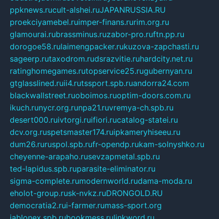
ppknews.ru
cult-alshei.ru
JAPANRUSSIA.RU
proekciyamebel.ru
imper-finans.ru
rim.org.ru
glamourai.ru
brassminus.ru
zabor-pro.ru
ftn.pp.ru
dorogoe58.ru
laimengpacker.ru
kuzova-zapchasti.ru
sageerp.ru
taxodrom.ru
dsrazvitie.ru
hardcity.net.ru
ratinghomegames.ru
topservice25.ru
gubernyan.ru
gtglasslined.ru
ii4.ru
tssport.spb.ru
andorra24.com
blackwallstreet.ru
oboimos.ru
optim-doors.com.ru
ikuch.ru
nycr.org.ru
npa21.ru
vremya-ch.spb.ru
desert000.ru
ivtorgi.ru
ifiori.ru
catalog-statei.ru
dcv.org.ru
spetsmaster174.ru
ipkameryhiseeu.ru
dum26.ru
ruspol.spb.ru
fr-opendp.ru
kam-solnyshko.ru
cheyenne-arapaho.ru
sevzapmetal.spb.ru
ted-lapidus.spb.ru
parasite-eliminator.ru
sigma-complete.ru
modernworld.ru
dama-moda.ru
eholot-group.ru
sk-nvkz.ru
DRONGOLD.RU
democratia2.ru
i-farmer.ru
mass-sport.org
jablonex.spb.ru
bookmess.ru
linkword.ru