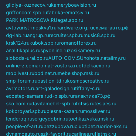
gildiya-kuznecov.ru
kameryboavision.ru
griffoncom.spb.ru
fabrika-emotsiy.ru
PARK-MATROSOVA.RU
agat.spb.ru
avtoyurist-moskva1.ru
hardware.org.ru
схема-авто.рф
dg-lab.ru
angrup.ru
recruiter.spb.ru
music8.spb.ru
krsk124.ru
kubok.spb.ru
romanofforex.ru
analitikaplus.ru
spyonline.ru
zosikamery.ru
sloboda-ural.pp.ru
AUTO-COM.SU
hohota.net
alimy.ru
online-z.com
aromat-vostoka.ru
otdelkaexp.ru
mobilvest.ru
bbd.net.ru
mebelshop.msk.ru
smp-forum.ru
bastion-td.ru
kosmoscreative.ru
avrmotors.ru
art-galadesign.ru
tiffany-c.ru
ecostep-samara.ru
d-p.spb.ru
галактика73.рф
sko.com.ru
davitamebel-spb.ru
fotsis.ru
tesiaes.ru
kokoroyari.spb.ru
blesna-kazan.ru
mossilver.ru
lenderoq.ru
sergeydobrin.ru
tochkazvuka.msk.ru
people-of-art.ru
bezzubova.ru
clubtibet.ru
orior-aks.ru
dynamoauto.ru
szk-favorit.ru
carlines.ru
flatnsk.ru