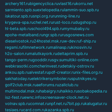
archery161.ru
bigencyclica.ru
vlast16.ru
korru.net
sarmiento.spb.su
extelopedia.ru
lammin-suo.spb.ru
iskatour.spb.ru
snpi.org.ru
running-line.ru
krygeva-spa.ru
chel.net.ru
rust-loco.ru
dugshop.ru
hl-beta.spb.ru
school494.spb.ru
mymubaby.ru
epoha-metalband.ru
ngr.spb.ru
rusgosnews.com
dieselvostok.ru
24hostel.msk.ru
w-dev.ru
f-ship.ru
regsmi.ru
filmnetwork.ru
malinasp.ru
kinosvin.ru
h2o-salon.ru
malutkayork.ru
deltaprim.spb.ru
tango-perm.ru
gooddir.ru
sgv.su
multiki-online.com
webkrasotki.com
cherinvest.ru
detskiy-ostrov.ru
ankou.spb.ru
alvesta1.ru
pdf-creator.ru
nix-files.org.ru
sakhatoday.ru
elektrikersymboler.ru
sputnikyes.ru
golf2club.msk.ru
aeforums.ru
zallclub.ru
multimodal.msk.ru
habaigry.ru
haikko.ru
sobakopedia.ru
isz-fest.ru
ewnc.info
screensaver-clock.net.ru
volnav.spb.ru
comnat.ru
npf.net.ru
7bit.pp.ru
kalugatur.ru
tesiaes.ru
card.com.ru
kazanka.spb.ru