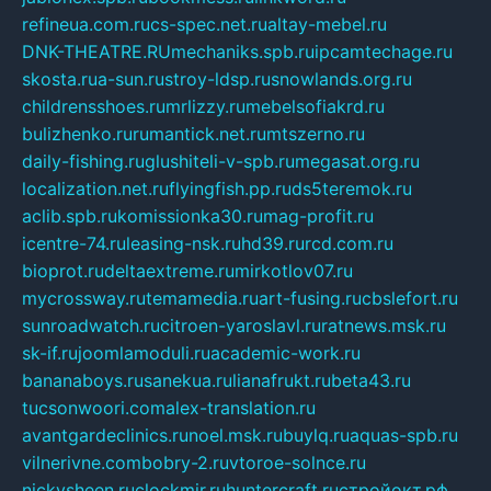
refineua.com.ru
cs-spec.net.ru
altay-mebel.ru
DNK-THEATRE.RU
mechaniks.spb.ru
ipcamtechage.ru
skosta.ru
a-sun.ru
stroy-ldsp.ru
snowlands.org.ru
childrensshoes.ru
mrlizzy.ru
mebelsofiakrd.ru
bulizhenko.ru
rumantick.net.ru
mtszerno.ru
daily-fishing.ru
glushiteli-v-spb.ru
megasat.org.ru
localization.net.ru
flyingfish.pp.ru
ds5teremok.ru
aclib.spb.ru
komissionka30.ru
mag-profit.ru
icentre-74.ru
leasing-nsk.ru
hd39.ru
rcd.com.ru
bioprot.ru
deltaextreme.ru
mirkotlov07.ru
mycrossway.ru
temamedia.ru
art-fusing.ru
cbslefort.ru
sunroadwatch.ru
citroen-yaroslavl.ru
ratnews.msk.ru
sk-if.ru
joomlamoduli.ru
academic-work.ru
bananaboys.ru
sanekua.ru
lianafrukt.ru
beta43.ru
tucsonwoori.com
alex-translation.ru
avantgardeclinics.ru
noel.msk.ru
buylq.ru
aquas-spb.ru
vilnerivne.com
bobry-2.ru
vtoroe-solnce.ru
nickysheen.ru
clockmir.ru
huntercraft.ru
стройокт.рф