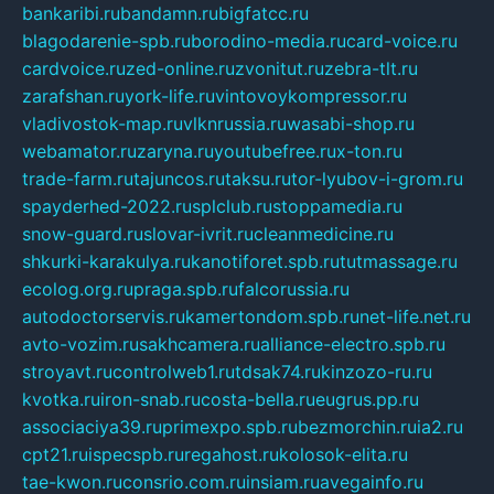
bankaribi.ru
bandamn.ru
bigfatcc.ru
blagodarenie-spb.ru
borodino-media.ru
card-voice.ru
cardvoice.ru
zed-online.ru
zvonitut.ru
zebra-tlt.ru
zarafshan.ru
york-life.ru
vintovoykompressor.ru
vladivostok-map.ru
vlknrussia.ru
wasabi-shop.ru
webamator.ru
zaryna.ru
youtubefree.ru
x-ton.ru
trade-farm.ru
tajuncos.ru
taksu.ru
tor-lyubov-i-grom.ru
spayderhed-2022.ru
splclub.ru
stoppamedia.ru
snow-guard.ru
slovar-ivrit.ru
cleanmedicine.ru
shkurki-karakulya.ru
kanotiforet.spb.ru
tutmassage.ru
ecolog.org.ru
praga.spb.ru
falcorussia.ru
autodoctorservis.ru
kamertondom.spb.ru
net-life.net.ru
avto-vozim.ru
sakhcamera.ru
alliance-electro.spb.ru
stroyavt.ru
controlweb1.ru
tdsak74.ru
kinzozo-ru.ru
kvotka.ru
iron-snab.ru
costa-bella.ru
eugrus.pp.ru
associaciya39.ru
primexpo.spb.ru
bezmorchin.ru
ia2.ru
cpt21.ru
ispecspb.ru
regahost.ru
kolosok-elita.ru
tae-kwon.ru
consrio.com.ru
insiam.ru
avegainfo.ru