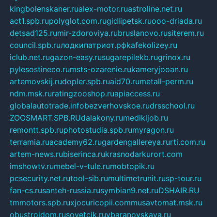
kingbolenskaner.ru
alex-motor.ru
astroline.net.ru
act1.spb.ru
polyglot.com.ru
gidlipetsk.ru
ooo-driada.ru
detsad125.ru
mir-zdoroviya.ru
bruslanovo.ru
siterem.ru
council.spb.ru
лодкипатриот.рф
kafekolizey.ru
iclub.net.ru
gazon-easy.ru
sugarepilekb.ru
grinox.ru
pylesostineco.ru
msts-ozarenie.ru
kameryjooan.ru
artemovskij.ru
dopler.spb.ru
aid70.ru
metall-perm.ru
ndm.msk.ru
ratingzooshop.ru
apiaccess.ru
globalautotrade.info
bezverhovskoe.ru
drsschool.ru
ZOOSMART.SPB.RU
dalakony.ru
medikijob.ru
remontt.spb.ru
photostudia.spb.ru
myragon.ru
terramia.ru
academy62.ru
gardengallereya.ru
rti.com.ru
artem-news.ru
biserinca.ru
krasnodarkurort.com
imshowtv.ru
mebel-v-tule.ru
mobtopik.ru
pcsecurity.net.ru
tool-sib.ru
multimetrunit.ru
sp-tour.ru
fan-cs.ru
santeh-russia.ru
symbian9.net.ru
DSHAIR.RU
tmmotors.spb.ru
xjocuricopii.com
musavtomat.msk.ru
obustrojdom.ru
sovetcik.ru
ybaranovskaya.ru