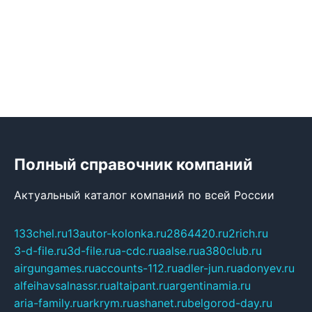
Полный справочник компаний
Актуальный каталог компаний по всей России
133chel.ru
13autor-kolonka.ru
2864420.ru
2rich.ru
3-d-file.ru
3d-file.ru
a-cdc.ru
aalse.ru
a380club.ru
airgungames.ru
accounts-112.ru
adler-jun.ru
adonyev.ru
alfeihavsalnassr.ru
altaipant.ru
argentinamia.ru
aria-family.ru
arkrym.ru
ashanet.ru
belgorod-day.ru