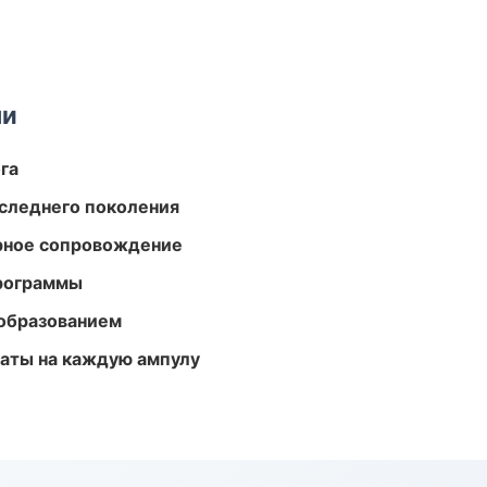
ми
га
следнего поколения
урное сопровождение
программы
образованием
аты на каждую ампулу