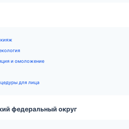
акияж
некология
ляция и омоложение
оцедуры для лица
ский федеральный округ