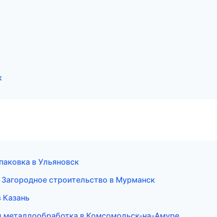
к
паковка в Ульяновск
 Загородное строительство в Мурманск
в Казань
 и металлообработка в Комсомольск-на-Амуре