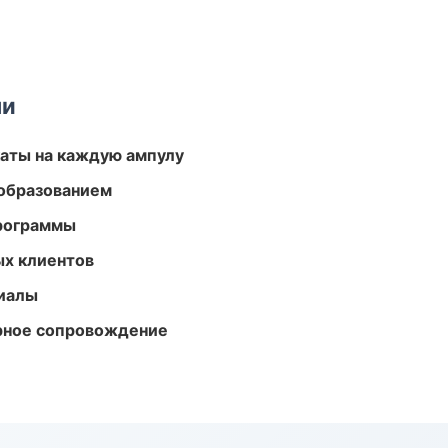
ми
аты на каждую ампулу
образованием
программы
ых клиентов
риалы
урное сопровождение