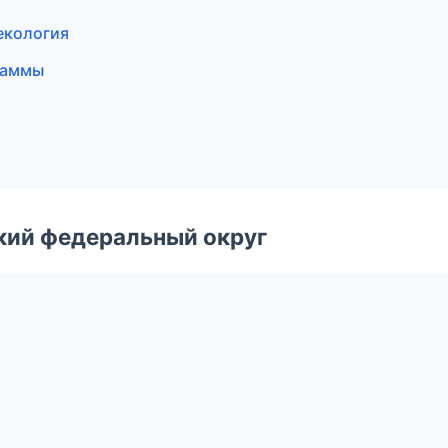
некология
раммы
ский федеральный округ