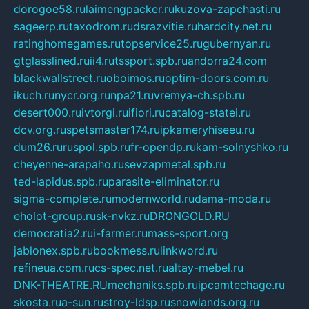
dorogoe58.ru
laimengpacker.ru
kuzova-zapchasti.ru
sageerp.ru
taxodrom.ru
dsrazvitie.ru
hardcity.net.ru
ratinghomegames.ru
topservice25.ru
gubernyan.ru
gtglasslined.ru
ii4.ru
tssport.spb.ru
andorra24.com
blackwallstreet.ru
oboimos.ru
optim-doors.com.ru
ikuch.ru
nycr.org.ru
npa21.ru
vremya-ch.spb.ru
desert000.ru
ivtorgi.ru
ifiori.ru
catalog-statei.ru
dcv.org.ru
spetsmaster174.ru
ipkameryhiseeu.ru
dum26.ru
ruspol.spb.ru
fr-opendp.ru
kam-solnyshko.ru
cheyenne-arapaho.ru
sevzapmetal.spb.ru
ted-lapidus.spb.ru
parasite-eliminator.ru
sigma-complete.ru
modernworld.ru
dama-moda.ru
eholot-group.ru
sk-nvkz.ru
DRONGOLD.RU
democratia2.ru
i-farmer.ru
mass-sport.org
jablonex.spb.ru
bookmess.ru
linkword.ru
refineua.com.ru
cs-spec.net.ru
altay-mebel.ru
DNK-THEATRE.RU
mechaniks.spb.ru
ipcamtechage.ru
skosta.ru
a-sun.ru
stroy-ldsp.ru
snowlands.org.ru