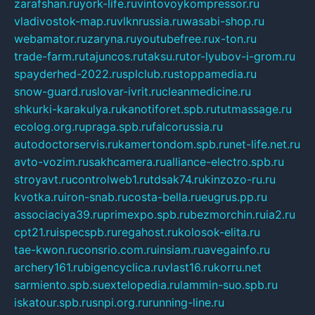
zarafshan.ru
york-life.ru
vintovoykompressor.ru
vladivostok-map.ru
vlknrussia.ru
wasabi-shop.ru
webamator.ru
zaryna.ru
youtubefree.ru
x-ton.ru
trade-farm.ru
tajuncos.ru
taksu.ru
tor-lyubov-i-grom.ru
spayderhed-2022.ru
splclub.ru
stoppamedia.ru
snow-guard.ru
slovar-ivrit.ru
cleanmedicine.ru
shkurki-karakulya.ru
kanotiforet.spb.ru
tutmassage.ru
ecolog.org.ru
praga.spb.ru
falcorussia.ru
autodoctorservis.ru
kamertondom.spb.ru
net-life.net.ru
avto-vozim.ru
sakhcamera.ru
alliance-electro.spb.ru
stroyavt.ru
controlweb1.ru
tdsak74.ru
kinzozo-ru.ru
kvotka.ru
iron-snab.ru
costa-bella.ru
eugrus.pp.ru
associaciya39.ru
primexpo.spb.ru
bezmorchin.ru
ia2.ru
cpt21.ru
ispecspb.ru
regahost.ru
kolosok-elita.ru
tae-kwon.ru
consrio.com.ru
insiam.ru
avegainfo.ru
archery161.ru
bigencyclica.ru
vlast16.ru
korru.net
sarmiento.spb.su
extelopedia.ru
lammin-suo.spb.ru
iskatour.spb.ru
snpi.org.ru
running-line.ru