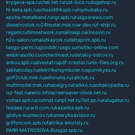
krygeva-spa.ru
chel.net.ru
rust-loco.ru
dugshop.ru
hl-beta.spb.ru
school494.spb.ru
mymubaby.ru
epoha-metalband.ru
ngr.spb.ru
rusgosnews.com
dieselvostok.ru
24hostel.msk.ru
w-dev.ru
f-ship.ru
regsmi.ru
filmnetwork.ru
malinasp.ru
kinosvin.ru
h2o-salon.ru
malutkayork.ru
deltaprim.spb.ru
tango-perm.ru
gooddir.ru
sgv.su
multiki-online.com
webkrasotki.com
cherinvest.ru
detskiy-ostrov.ru
ankou.spb.ru
alvesta1.ru
pdf-creator.ru
nix-files.org.ru
sakhatoday.ru
elektrikersymboler.ru
sputnikyes.ru
golf2club.msk.ru
aeforums.ru
zallclub.ru
multimodal.msk.ru
habaigry.ru
haikko.ru
sobakopedia.ru
isz-fest.ru
ewnc.info
screensaver-clock.net.ru
volnav.spb.ru
comnat.ru
npf.net.ru
7bit.pp.ru
kalugatur.ru
tesiaes.ru
card.com.ru
kazanka.spb.ru
gildiya-kuznecov.ru
kameryboavision.ru
griffoncom.spb.ru
fabrika-emotsiy.ru
PARK-MATROSOVA.RU
agat.spb.ru