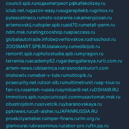
council.spb.ru
лодкипатриот.рф
kafekolizey.ru
iclub.net.ru
gazon-easy.ru
sugarepilekb.ru
grinox.ru
pylesostineco.ru
msts-ozarenie.ru
kameryjooan.ru
artemovskij.ru
dopler.spb.ru
aid70.ru
metall-perm.ru
ndm.msk.ru
ratingzooshop.ru
apiaccess.ru
globalautotrade.info
bezverhovskoe.ru
drsschool.ru
ZOOSMART.SPB.RU
dalakony.ru
medikijob.ru
remontt.spb.ru
photostudia.spb.ru
myragon.ru
terramia.ru
academy62.ru
gardengallereya.ru
rti.com.ru
artem-news.ru
biserinca.ru
krasnodarkurort.com
imshowtv.ru
mebel-v-tule.ru
mobtopik.ru
pcsecurity.net.ru
tool-sib.ru
multimetrunit.ru
sp-tour.ru
fan-cs.ru
santeh-russia.ru
symbian9.net.ru
DSHAIR.RU
tmmotors.spb.ru
xjocuricopii.com
musavtomat.msk.ru
obustrojdom.ru
sovetcik.ru
ybaranovskaya.ru
ppknews.ru
cult-alshei.ru
JAPANRUSSIA.RU
proekciyamebel.ru
imper-finans.ru
rim.org.ru
glamourai.ru
brassminus.ru
zabor-pro.ru
ftn.pp.ru