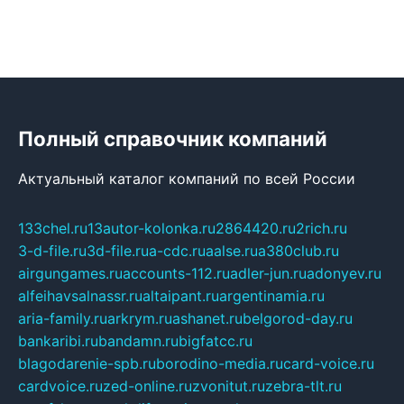
Полный справочник компаний
Актуальный каталог компаний по всей России
133chel.ru
13autor-kolonka.ru
2864420.ru
2rich.ru
3-d-file.ru
3d-file.ru
a-cdc.ru
aalse.ru
a380club.ru
airgungames.ru
accounts-112.ru
adler-jun.ru
adonyev.ru
alfeihavsalnassr.ru
altaipant.ru
argentinamia.ru
aria-family.ru
arkrym.ru
ashanet.ru
belgorod-day.ru
bankaribi.ru
bandamn.ru
bigfatcc.ru
blagodarenie-spb.ru
borodino-media.ru
card-voice.ru
cardvoice.ru
zed-online.ru
zvonitut.ru
zebra-tlt.ru