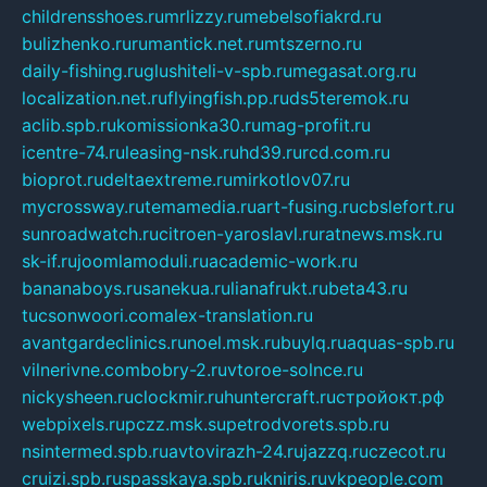
childrensshoes.ru
mrlizzy.ru
mebelsofiakrd.ru
bulizhenko.ru
rumantick.net.ru
mtszerno.ru
daily-fishing.ru
glushiteli-v-spb.ru
megasat.org.ru
localization.net.ru
flyingfish.pp.ru
ds5teremok.ru
aclib.spb.ru
komissionka30.ru
mag-profit.ru
icentre-74.ru
leasing-nsk.ru
hd39.ru
rcd.com.ru
bioprot.ru
deltaextreme.ru
mirkotlov07.ru
mycrossway.ru
temamedia.ru
art-fusing.ru
cbslefort.ru
sunroadwatch.ru
citroen-yaroslavl.ru
ratnews.msk.ru
sk-if.ru
joomlamoduli.ru
academic-work.ru
bananaboys.ru
sanekua.ru
lianafrukt.ru
beta43.ru
tucsonwoori.com
alex-translation.ru
avantgardeclinics.ru
noel.msk.ru
buylq.ru
aquas-spb.ru
vilnerivne.com
bobry-2.ru
vtoroe-solnce.ru
nickysheen.ru
clockmir.ru
huntercraft.ru
стройокт.рф
webpixels.ru
pczz.msk.su
petrodvorets.spb.ru
nsintermed.spb.ru
avtovirazh-24.ru
jazzq.ru
czecot.ru
cruizi.spb.ru
spasskaya.spb.ru
kniris.ru
vkpeople.com