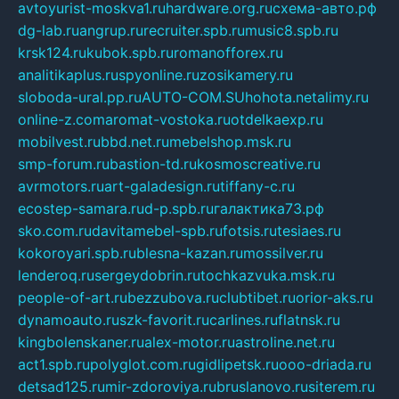
avtoyurist-moskva1.ru
hardware.org.ru
схема-авто.рф
dg-lab.ru
angrup.ru
recruiter.spb.ru
music8.spb.ru
krsk124.ru
kubok.spb.ru
romanofforex.ru
analitikaplus.ru
spyonline.ru
zosikamery.ru
sloboda-ural.pp.ru
AUTO-COM.SU
hohota.net
alimy.ru
online-z.com
aromat-vostoka.ru
otdelkaexp.ru
mobilvest.ru
bbd.net.ru
mebelshop.msk.ru
smp-forum.ru
bastion-td.ru
kosmoscreative.ru
avrmotors.ru
art-galadesign.ru
tiffany-c.ru
ecostep-samara.ru
d-p.spb.ru
галактика73.рф
sko.com.ru
davitamebel-spb.ru
fotsis.ru
tesiaes.ru
kokoroyari.spb.ru
blesna-kazan.ru
mossilver.ru
lenderoq.ru
sergeydobrin.ru
tochkazvuka.msk.ru
people-of-art.ru
bezzubova.ru
clubtibet.ru
orior-aks.ru
dynamoauto.ru
szk-favorit.ru
carlines.ru
flatnsk.ru
kingbolenskaner.ru
alex-motor.ru
astroline.net.ru
act1.spb.ru
polyglot.com.ru
gidlipetsk.ru
ooo-driada.ru
detsad125.ru
mir-zdoroviya.ru
bruslanovo.ru
siterem.ru