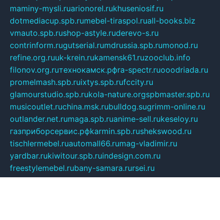
maminy-mysli.ru
arionorel.ru
khuseniosif.ru
dotmediacup.spb.ru
mebel-tiraspol.ru
all-books.biz
vmauto.spb.ru
shop-astyle.ru
derevo-s.ru
contrinform.ru
gutserial.ru
mdrussia.spb.ru
monod.ru
refine.org.ru
uk-krein.ru
kamensk61.ru
zooclub.info
filonov.org.ru
технокамск.рф
ra-spectr.ru
ooodriada.ru
promelmash.spb.ru
ixtys.spb.ru
fccity.ru
glamourstudio.spb.ru
kola-nature.org
spbmaster.spb.ru
musicoutlet.ru
china.msk.ru
bulldog.su
grimm-online.ru
outlander.net.ru
maga.spb.ru
anime-sell.ru
keseloy.ru
газприборсервис.рф
karmin.spb.ru
shekswood.ru
tischlermebel.ru
automall66.ru
mag-vladimir.ru
yardbar.ru
kiwitour.spb.ru
indesign.com.ru
freestylemebel.ru
bany-samara.ru
rsei.ru
naidisvoyput.ru
mgsn-invest.ru
ipkamerasannce.ru
alicante-house.ru
ibelka74.ru
cozyhouse.info
vlkargalev-studio.ru
700mb.ru
figura-ufa.ru
alina-live.ru
belarusiannews.ru
womenknow.ru
dos-vniimk.ru