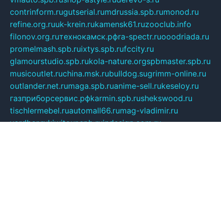
contrinform.ru
gutserial.ru
mdrussia.spb.ru
monod.ru
refine.org.ru
uk-krein.ru
kamensk61.ru
zooclub.info
filonov.org.ru
технокамск.рф
ra-spectr.ru
ooodriada.ru
promelmash.spb.ru
ixtys.spb.ru
fccity.ru
glamourstudio.spb.ru
kola-nature.org
spbmaster.spb.ru
musicoutlet.ru
china.msk.ru
bulldog.su
grimm-online.ru
outlander.net.ru
maga.spb.ru
anime-sell.ru
keseloy.ru
газприборсервис.рф
karmin.spb.ru
shekswood.ru
tischlermebel.ru
automall66.ru
mag-vladimir.ru
yardbar.ru
kiwitour.spb.ru
indesign.com.ru
freestylemebel.ru
bany-samara.ru
rsei.ru
naidisvoyput.ru
mgsn-invest.ru
ipkamerasannce.ru
alicante-house.ru
ibelka74.ru
cozyhouse.info
vlkargalev-studio.ru
700mb.ru
figura-ufa.ru
alina-live.ru
belarusiannews.ru
womenknow.ru
dos-vniimk.ru
sega.net.ru
dv.net.ru
phenomenonsofhistory.com
telesputnik.net.ru
wall.pp.ru
pylesosroidmi.ru