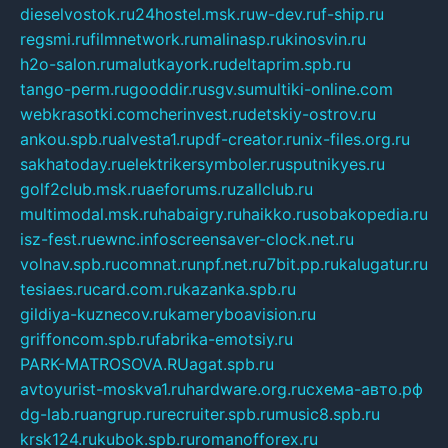
dieselvostok.ru
24hostel.msk.ru
w-dev.ru
f-ship.ru
regsmi.ru
filmnetwork.ru
malinasp.ru
kinosvin.ru
h2o-salon.ru
malutkayork.ru
deltaprim.spb.ru
tango-perm.ru
gooddir.ru
sgv.su
multiki-online.com
webkrasotki.com
cherinvest.ru
detskiy-ostrov.ru
ankou.spb.ru
alvesta1.ru
pdf-creator.ru
nix-files.org.ru
sakhatoday.ru
elektrikersymboler.ru
sputnikyes.ru
golf2club.msk.ru
aeforums.ru
zallclub.ru
multimodal.msk.ru
habaigry.ru
haikko.ru
sobakopedia.ru
isz-fest.ru
ewnc.info
screensaver-clock.net.ru
volnav.spb.ru
comnat.ru
npf.net.ru
7bit.pp.ru
kalugatur.ru
tesiaes.ru
card.com.ru
kazanka.spb.ru
gildiya-kuznecov.ru
kameryboavision.ru
griffoncom.spb.ru
fabrika-emotsiy.ru
PARK-MATROSOVA.RU
agat.spb.ru
avtoyurist-moskva1.ru
hardware.org.ru
схема-авто.рф
dg-lab.ru
angrup.ru
recruiter.spb.ru
music8.spb.ru
krsk124.ru
kubok.spb.ru
romanofforex.ru