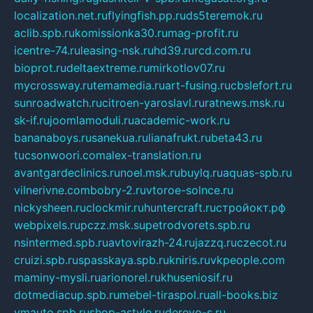
localization.net.ru
flyingfish.pp.ru
ds5teremok.ru
aclib.spb.ru
komissionka30.ru
mag-profit.ru
icentre-74.ru
leasing-nsk.ru
hd39.ru
rcd.com.ru
bioprot.ru
deltaextreme.ru
mirkotlov07.ru
mycrossway.ru
temamedia.ru
art-fusing.ru
cbslefort.ru
sunroadwatch.ru
citroen-yaroslavl.ru
ratnews.msk.ru
sk-if.ru
joomlamoduli.ru
academic-work.ru
bananaboys.ru
sanekua.ru
lianafrukt.ru
beta43.ru
tucsonwoori.com
alex-translation.ru
avantgardeclinics.ru
noel.msk.ru
buylq.ru
aquas-spb.ru
vilnerivne.com
bobry-2.ru
vtoroe-solnce.ru
nickysheen.ru
clockmir.ru
huntercraft.ru
стройокт.рф
webpixels.ru
pczz.msk.su
petrodvorets.spb.ru
nsintermed.spb.ru
avtovirazh-24.ru
jazzq.ru
czecot.ru
cruizi.spb.ru
spasskaya.spb.ru
kniris.ru
vkpeople.com
maminy-mysli.ru
arionorel.ru
khuseniosif.ru
dotmediacup.spb.ru
mebel-tiraspol.ru
all-books.biz
vmauto.spb.ru
shop-astyle.ru
derevo-s.ru