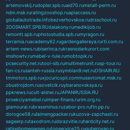
artemovskij.ru
dopler.spb.ru
aid70.ru
metall-perm.ru
ndm.msk.ru
ratingzooshop.ru
apiaccess.ru
globalautotrade.info
bezverhovskoe.ru
drsschool.ru
ZOOSMART.SPB.RU
dalakony.ru
medikijob.ru
remontt.spb.ru
photostudia.spb.ru
myragon.ru
terramia.ru
academy62.ru
gardengallereya.ru
rti.com.ru
artem-news.ru
biserinca.ru
krasnodarkurort.com
imshowtv.ru
mebel-v-tule.ru
mobtopik.ru
pcsecurity.net.ru
tool-sib.ru
multimetrunit.ru
sp-tour.ru
fan-cs.ru
santeh-russia.ru
symbian9.net.ru
DSHAIR.RU
tmmotors.spb.ru
xjocuricopii.com
musavtomat.msk.ru
obustrojdom.ru
sovetcik.ru
ybaranovskaya.ru
ppknews.ru
cult-alshei.ru
JAPANRUSSIA.RU
proekciyamebel.ru
imper-finans.ru
rim.org.ru
glamourai.ru
brassminus.ru
zabor-pro.ru
ftn.pp.ru
dorogoe58.ru
laimengpacker.ru
kuzova-zapchasti.ru
sageerp.ru
taxodrom.ru
dsrazvitie.ru
hardcity.net.ru
ratinghomegames.ru
topservice25.ru
gubernyan.ru