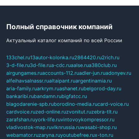
Полный справочник компаний
Актуальный каталог компаний по всей России
133chel.ru
13autor-kolonka.ru
2864420.ru
2rich.ru
3-d-file.ru
3d-file.ru
a-cdc.ru
aalse.ru
a380club.ru
airgungames.ru
accounts-112.ru
adler-jun.ru
adonyev.ru
alfeihavsalnassr.ru
altaipant.ru
argentinamia.ru
aria-family.ru
arkrym.ru
ashanet.ru
belgorod-day.ru
bankaribi.ru
bandamn.ru
bigfatcc.ru
blagodarenie-spb.ru
borodino-media.ru
card-voice.ru
cardvoice.ru
zed-online.ru
zvonitut.ru
zebra-tlt.ru
zarafshan.ru
york-life.ru
vintovoykompressor.ru
vladivostok-map.ru
vlknrussia.ru
wasabi-shop.ru
webamator.ru
zaryna.ru
youtubefree.ru
x-ton.ru