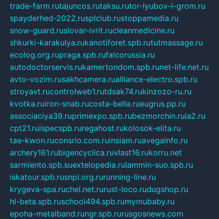
trade-farm.ru
tajuncos.ru
taksu.ru
tor-lyubov-i-grom.ru
spayderhed-2022.ru
splclub.ru
stoppamedia.ru
snow-guard.ru
slovar-ivrit.ru
cleanmedicine.ru
shkurki-karakulya.ru
kanotiforet.spb.ru
tutmassage.ru
ecolog.org.ru
praga.spb.ru
falcorussia.ru
autodoctorservis.ru
kamertondom.spb.ru
net-life.net.ru
avto-vozim.ru
sakhcamera.ru
alliance-electro.spb.ru
stroyavt.ru
controlweb1.ru
tdsak74.ru
kinzozo-ru.ru
kvotka.ru
iron-snab.ru
costa-bella.ru
eugrus.pp.ru
associaciya39.ru
primexpo.spb.ru
bezmorchin.ru
ia2.ru
cpt21.ru
ispecspb.ru
regahost.ru
kolosok-elita.ru
tae-kwon.ru
consrio.com.ru
insiam.ru
avegainfo.ru
archery161.ru
bigencyclica.ru
vlast16.ru
korru.net
sarmiento.spb.su
extelopedia.ru
lammin-suo.spb.ru
iskatour.spb.ru
snpi.org.ru
running-line.ru
krygeva-spa.ru
chel.net.ru
rust-loco.ru
dugshop.ru
hl-beta.spb.ru
school494.spb.ru
mymubaby.ru
epoha-metalband.ru
ngr.spb.ru
rusgosnews.com