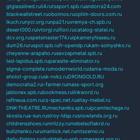
gtglasslined.ru
ii4.ru
tssport.spb.ru
andorra24.com
blackwallstreet.ru
oboimos.ru
optim-doors.com.ru
ikuch.ru
nycr.org.ru
npa21.ru
vremya-ch.spb.ru
desert000.ru
ivtorgi.ru
ifiori.ru
catalog-statei.ru
dcv.org.ru
spetsmaster174.ru
ipkameryhiseeu.ru
dum26.ru
ruspol.spb.ru
fr-opendp.ru
kam-solnyshko.ru
cheyenne-arapaho.ru
sevzapmetal.spb.ru
ted-lapidus.spb.ru
parasite-eliminator.ru
sigma-complete.ru
modernworld.ru
dama-moda.ru
eholot-group.ru
sk-nvkz.ru
DRONGOLD.RU
democratia2.ru
i-farmer.ru
mass-sport.org
jablonex.spb.ru
bookmess.ru
linkword.ru
refineua.com.ru
cs-spec.net.ru
altay-mebel.ru
DNK-THEATRE.RU
mechaniks.spb.ru
ipcamtechage.ru
skosta.ru
a-sun.ru
stroy-ldsp.ru
snowlands.org.ru
childrensshoes.ru
mrlizzy.ru
mebelsofiakrd.ru
bulizhenko.ru
rumantick.net.ru
mtszerno.ru
daily-fishing.ru
glushiteli-v-spb.ru
megasat.org.ru