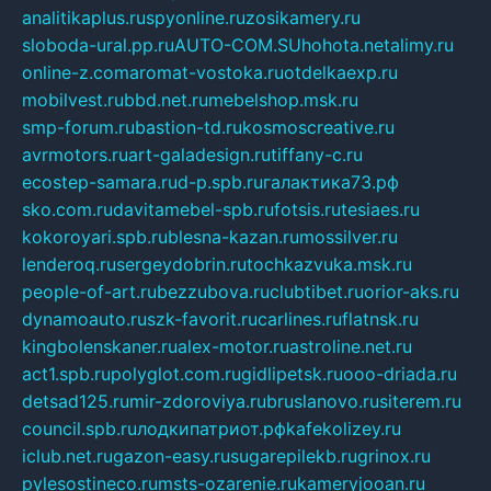
analitikaplus.ru
spyonline.ru
zosikamery.ru
sloboda-ural.pp.ru
AUTO-COM.SU
hohota.net
alimy.ru
online-z.com
aromat-vostoka.ru
otdelkaexp.ru
mobilvest.ru
bbd.net.ru
mebelshop.msk.ru
smp-forum.ru
bastion-td.ru
kosmoscreative.ru
avrmotors.ru
art-galadesign.ru
tiffany-c.ru
ecostep-samara.ru
d-p.spb.ru
галактика73.рф
sko.com.ru
davitamebel-spb.ru
fotsis.ru
tesiaes.ru
kokoroyari.spb.ru
blesna-kazan.ru
mossilver.ru
lenderoq.ru
sergeydobrin.ru
tochkazvuka.msk.ru
people-of-art.ru
bezzubova.ru
clubtibet.ru
orior-aks.ru
dynamoauto.ru
szk-favorit.ru
carlines.ru
flatnsk.ru
kingbolenskaner.ru
alex-motor.ru
astroline.net.ru
act1.spb.ru
polyglot.com.ru
gidlipetsk.ru
ooo-driada.ru
detsad125.ru
mir-zdoroviya.ru
bruslanovo.ru
siterem.ru
council.spb.ru
лодкипатриот.рф
kafekolizey.ru
iclub.net.ru
gazon-easy.ru
sugarepilekb.ru
grinox.ru
pylesostineco.ru
msts-ozarenie.ru
kameryjooan.ru