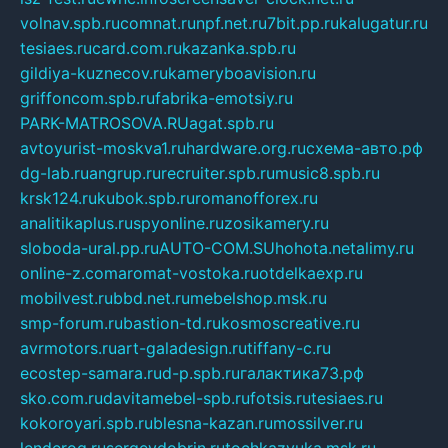
volnav.spb.ru
comnat.ru
npf.net.ru
7bit.pp.ru
kalugatur.ru
tesiaes.ru
card.com.ru
kazanka.spb.ru
gildiya-kuznecov.ru
kameryboavision.ru
griffoncom.spb.ru
fabrika-emotsiy.ru
PARK-MATROSOVA.RU
agat.spb.ru
avtoyurist-moskva1.ru
hardware.org.ru
схема-авто.рф
dg-lab.ru
angrup.ru
recruiter.spb.ru
music8.spb.ru
krsk124.ru
kubok.spb.ru
romanofforex.ru
analitikaplus.ru
spyonline.ru
zosikamery.ru
sloboda-ural.pp.ru
AUTO-COM.SU
hohota.net
alimy.ru
online-z.com
aromat-vostoka.ru
otdelkaexp.ru
mobilvest.ru
bbd.net.ru
mebelshop.msk.ru
smp-forum.ru
bastion-td.ru
kosmoscreative.ru
avrmotors.ru
art-galadesign.ru
tiffany-c.ru
ecostep-samara.ru
d-p.spb.ru
галактика73.рф
sko.com.ru
davitamebel-spb.ru
fotsis.ru
tesiaes.ru
kokoroyari.spb.ru
blesna-kazan.ru
mossilver.ru
lenderoq.ru
sergeydobrin.ru
tochkazvuka.msk.ru