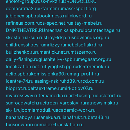
eholot-group.ru
sk-nvkz.ru
DRONGOLD.RU
democratia2.ru
i-farmer.ru
mass-sport.org
jablonex.spb.ru
bookmess.ru
linkword.ru
refineua.com.ru
cs-spec.net.ru
altay-mebel.ru
DNK-THEATRE.RU
mechaniks.spb.ru
ipcamtechage.ru
skosta.ru
a-sun.ru
stroy-ldsp.ru
snowlands.org.ru
childrensshoes.ru
mrlizzy.ru
mebelsofiakrd.ru
bulizhenko.ru
rumantick.net.ru
mtszerno.ru
daily-fishing.ru
glushiteli-v-spb.ru
megasat.org.ru
localization.net.ru
flyingfish.pp.ru
ds5teremok.ru
aclib.spb.ru
komissionka30.ru
mag-profit.ru
icentre-74.ru
leasing-nsk.ru
hd39.ru
rcd.com.ru
bioprot.ru
deltaextreme.ru
mirkotlov07.ru
mycrossway.ru
temamedia.ru
art-fusing.ru
cbslefort.ru
sunroadwatch.ru
citroen-yaroslavl.ru
ratnews.msk.ru
sk-if.ru
joomlamoduli.ru
academic-work.ru
bananaboys.ru
sanekua.ru
lianafrukt.ru
beta43.ru
tucsonwoori.com
alex-translation.ru