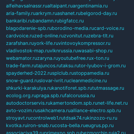
alfeihavsalnassr.ru
altaipant.ru
argentinamia.ru
aria-family.ru
arkrym.ru
ashanet.ru
belgorod-day.ru
bankaribi.ru
bandamn.ru
bigfatcc.ru
blagodarenie-spb.ru
borodino-media.ru
card-voice.ru
cardvoice.ru
zed-online.ru
zvonitut.ru
zebra-tlt.ru
zarafshan.ru
york-life.ru
vintovoykompressor.ru
vladivostok-map.ru
vlknrussia.ru
wasabi-shop.ru
webamator.ru
zaryna.ru
youtubefree.ru
x-ton.ru
trade-farm.ru
tajuncos.ru
taksu.ru
tor-lyubov-i-grom.ru
spayderhed-2022.ru
splclub.ru
stoppamedia.ru
snow-guard.ru
slovar-ivrit.ru
cleanmedicine.ru
shkurki-karakulya.ru
kanotiforet.spb.ru
tutmassage.ru
ecolog.org.ru
praga.spb.ru
falcorussia.ru
autodoctorservis.ru
kamertondom.spb.ru
net-life.net.ru
avto-vozim.ru
sakhcamera.ru
alliance-electro.spb.ru
stroyavt.ru
controlweb1.ru
tdsak74.ru
kinzozo-ru.ru
kvotka.ru
iron-snab.ru
costa-bella.ru
eugrus.pp.ru
associaciya39.ru
primexpo.spb.ru
bezmorchin.ru
ia2.ru