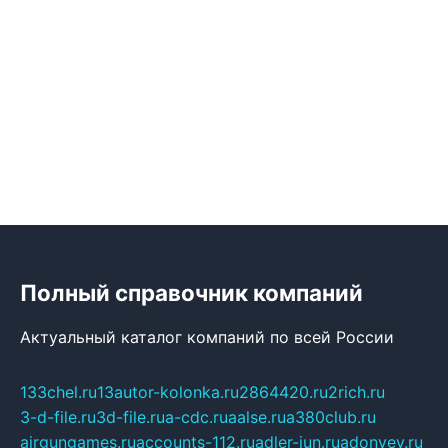
Полный справочник компаний
Актуальный каталог компаний по всей России
133chel.ru
13autor-kolonka.ru
2864420.ru
2rich.ru
3-d-file.ru
3d-file.ru
a-cdc.ru
aalse.ru
a380club.ru
airgungames.ru
accounts-112.ru
adler-jun.ru
adonyev.ru