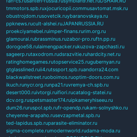
fan-cs.ru
santeh-russia.ru
symbian9.net.ru
DSHAIR.RU
tmmotors.spb.ru
xjocuricopii.com
musavtomat.msk.ru
obustrojdom.ru
sovetcik.ru
ybaranovskaya.ru
ppknews.ru
cult-alshei.ru
JAPANRUSSIA.RU
proekciyamebel.ru
imper-finans.ru
rim.org.ru
glamourai.ru
brassminus.ru
zabor-pro.ru
ftn.pp.ru
dorogoe58.ru
laimengpacker.ru
kuzova-zapchasti.ru
sageerp.ru
taxodrom.ru
dsrazvitie.ru
hardcity.net.ru
ratinghomegames.ru
topservice25.ru
gubernyan.ru
gtglasslined.ru
ii4.ru
tssport.spb.ru
andorra24.com
blackwallstreet.ru
oboimos.ru
optim-doors.com.ru
ikuch.ru
nycr.org.ru
npa21.ru
vremya-ch.spb.ru
desert000.ru
ivtorgi.ru
ifiori.ru
catalog-statei.ru
dcv.org.ru
spetsmaster174.ru
ipkameryhiseeu.ru
dum26.ru
ruspol.spb.ru
fr-opendp.ru
kam-solnyshko.ru
cheyenne-arapaho.ru
sevzapmetal.spb.ru
ted-lapidus.spb.ru
parasite-eliminator.ru
sigma-complete.ru
modernworld.ru
dama-moda.ru