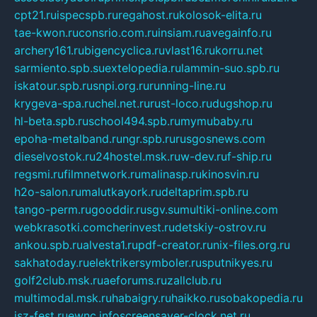
cpt21.ru
ispecspb.ru
regahost.ru
kolosok-elita.ru
tae-kwon.ru
consrio.com.ru
insiam.ru
avegainfo.ru
archery161.ru
bigencyclica.ru
vlast16.ru
korru.net
sarmiento.spb.su
extelopedia.ru
lammin-suo.spb.ru
iskatour.spb.ru
snpi.org.ru
running-line.ru
krygeva-spa.ru
chel.net.ru
rust-loco.ru
dugshop.ru
hl-beta.spb.ru
school494.spb.ru
mymubaby.ru
epoha-metalband.ru
ngr.spb.ru
rusgosnews.com
dieselvostok.ru
24hostel.msk.ru
w-dev.ru
f-ship.ru
regsmi.ru
filmnetwork.ru
malinasp.ru
kinosvin.ru
h2o-salon.ru
malutkayork.ru
deltaprim.spb.ru
tango-perm.ru
gooddir.ru
sgv.su
multiki-online.com
webkrasotki.com
cherinvest.ru
detskiy-ostrov.ru
ankou.spb.ru
alvesta1.ru
pdf-creator.ru
nix-files.org.ru
sakhatoday.ru
elektrikersymboler.ru
sputnikyes.ru
golf2club.msk.ru
aeforums.ru
zallclub.ru
multimodal.msk.ru
habaigry.ru
haikko.ru
sobakopedia.ru
isz-fest.ru
ewnc.info
screensaver-clock.net.ru