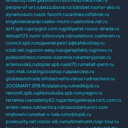
people-of-art.ru
bezzubova.ru
clubtibet.ru
orior-aks.ru
dynamoauto.ru
szk-favorit.ru
carlines.ru
flatnsk.ru
kingbolenskaner.ru
alex-motor.ru
astroline.net.ru
act1.spb.ru
polyglot.com.ru
gidlipetsk.ru
ooo-driada.ru
detsad125.ru
mir-zdoroviya.ru
bruslanovo.ru
siterem.ru
council.spb.ru
лодкипатриот.рф
kafekolizey.ru
iclub.net.ru
gazon-easy.ru
sugarepilekb.ru
grinox.ru
pylesostineco.ru
msts-ozarenie.ru
kameryjooan.ru
artemovskij.ru
dopler.spb.ru
aid70.ru
metall-perm.ru
ndm.msk.ru
ratingzooshop.ru
apiaccess.ru
globalautotrade.info
bezverhovskoe.ru
drsschool.ru
ZOOSMART.SPB.RU
dalakony.ru
medikijob.ru
remontt.spb.ru
photostudia.spb.ru
myragon.ru
terramia.ru
academy62.ru
gardengallereya.ru
rti.com.ru
artem-news.ru
biserinca.ru
krasnodarkurort.com
imshowtv.ru
mebel-v-tule.ru
mobtopik.ru
pcsecurity.net.ru
tool-sib.ru
multimetrunit.ru
sp-tour.ru