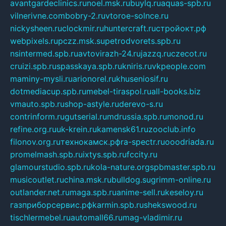
avantgardeclinics.ru
noel.msk.ru
buylq.ru
aquas-spb.ru
vilnerivne.com
bobry-2.ru
vtoroe-solnce.ru
nickysheen.ru
clockmir.ru
huntercraft.ru
стройокт.рф
webpixels.ru
pczz.msk.su
petrodvorets.spb.ru
nsintermed.spb.ru
avtovirazh-24.ru
jazzq.ru
czecot.ru
cruizi.spb.ru
spasskaya.spb.ru
kniris.ru
vkpeople.com
maminy-mysli.ru
arionorel.ru
khuseniosif.ru
dotmediacup.spb.ru
mebel-tiraspol.ru
all-books.biz
vmauto.spb.ru
shop-astyle.ru
derevo-s.ru
contrinform.ru
gutserial.ru
mdrussia.spb.ru
monod.ru
refine.org.ru
uk-krein.ru
kamensk61.ru
zooclub.info
filonov.org.ru
технокамск.рф
ra-spectr.ru
ooodriada.ru
promelmash.spb.ru
ixtys.spb.ru
fccity.ru
glamourstudio.spb.ru
kola-nature.org
spbmaster.spb.ru
musicoutlet.ru
china.msk.ru
bulldog.su
grimm-online.ru
outlander.net.ru
maga.spb.ru
anime-sell.ru
keseloy.ru
газприборсервис.рф
karmin.spb.ru
shekswood.ru
tischlermebel.ru
automall66.ru
mag-vladimir.ru