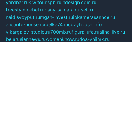
yardbar.ru
kiwitour.spb.ru
indesign.com.ru
freestylemebel.ru
bany-samara.ru
rsei.ru
naidisvoyput.ru
mgsn-invest.ru
ipkamerasannce.ru
alicante-house.ru
ibelka74.ru
cozyhouse.info
vlkargalev-studio.ru
700mb.ru
figura-ufa.ru
alina-live.ru
belarusiannews.ru
womenknow.ru
dos-vniimk.ru
sega.net.ru
dv.net.ru
phenomenonsofhistory.com
telesputnik.net.ru
wall.pp.ru
pylesosroidmi.ru
gtc-clan.ru
cligs.ru
bibikazap.ru
popova.org.ru
netwhistler.spb.ru
bellvil.ru
bonzon.ru
iss-vladik.ru
defiparis.net.ru
las-gryzas.ru
amku.ru
electednews.spb.ru
feather.org.ru
spar72.ru
tankiigri.ru
dominus.com.ru
ibtree.ru
sanykool.pp.ru
unixlib.org.ru
menatep.spb.ru
gartenterrassen.ru
printeka.ru
skvozilka.com.ru
parkovka-pub.ru
lovemobi.ru
art-ru.ru
emulatorz.com.ru
alucomp.com.ru
tatforum.com.ru
alternativa-profi.ru
dermakler.ru
artsurvey.ru
aredir.ru
khimspas.ru
centr-maxi.ru
2018r.ru