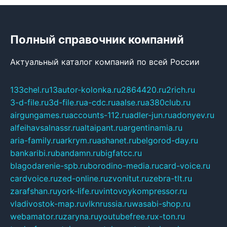
Полный справочник компаний
Актуальный каталог компаний по всей России
133chel.ru
13autor-kolonka.ru
2864420.ru
2rich.ru
3-d-file.ru
3d-file.ru
a-cdc.ru
aalse.ru
a380club.ru
airgungames.ru
accounts-112.ru
adler-jun.ru
adonyev.ru
alfeihavsalnassr.ru
altaipant.ru
argentinamia.ru
aria-family.ru
arkrym.ru
ashanet.ru
belgorod-day.ru
bankaribi.ru
bandamn.ru
bigfatcc.ru
blagodarenie-spb.ru
borodino-media.ru
card-voice.ru
cardvoice.ru
zed-online.ru
zvonitut.ru
zebra-tlt.ru
zarafshan.ru
york-life.ru
vintovoykompressor.ru
vladivostok-map.ru
vlknrussia.ru
wasabi-shop.ru
webamator.ru
zaryna.ru
youtubefree.ru
x-ton.ru