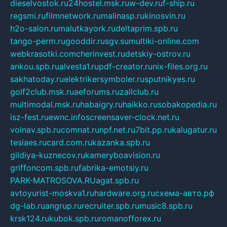
dieselvostok.ru
24hostel.msk.ru
w-dev.ru
f-ship.ru
regsmi.ru
filmnetwork.ru
malinasp.ru
kinosvin.ru
h2o-salon.ru
malutkayork.ru
deltaprim.spb.ru
tango-perm.ru
gooddir.ru
sgv.su
multiki-online.com
webkrasotki.com
cherinvest.ru
detskiy-ostrov.ru
ankou.spb.ru
alvesta1.ru
pdf-creator.ru
nix-files.org.ru
sakhatoday.ru
elektrikersymboler.ru
sputnikyes.ru
golf2club.msk.ru
aeforums.ru
zallclub.ru
multimodal.msk.ru
habaigry.ru
haikko.ru
sobakopedia.ru
isz-fest.ru
ewnc.info
screensaver-clock.net.ru
volnav.spb.ru
comnat.ru
npf.net.ru
7bit.pp.ru
kalugatur.ru
tesiaes.ru
card.com.ru
kazanka.spb.ru
gildiya-kuznecov.ru
kameryboavision.ru
griffoncom.spb.ru
fabrika-emotsiy.ru
PARK-MATROSOVA.RU
agat.spb.ru
avtoyurist-moskva1.ru
hardware.org.ru
схема-авто.рф
dg-lab.ru
angrup.ru
recruiter.spb.ru
music8.spb.ru
krsk124.ru
kubok.spb.ru
romanofforex.ru