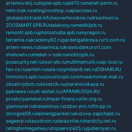
artemovskij.ru
dopler.spb.ru
aid70.ru
metall-perm.ru
ndm.msk.ru
ratingzooshop.ru
apiaccess.ru
globalautotrade.info
bezverhovskoe.ru
drsschool.ru
ZOOSMART.SPB.RU
dalakony.ru
medikijob.ru
remontt.spb.ru
photostudia.spb.ru
myragon.ru
terramia.ru
academy62.ru
gardengallereya.ru
rti.com.ru
artem-news.ru
biserinca.ru
krasnodarkurort.com
imshowtv.ru
mebel-v-tule.ru
mobtopik.ru
pcsecurity.net.ru
tool-sib.ru
multimetrunit.ru
sp-tour.ru
fan-cs.ru
santeh-russia.ru
symbian9.net.ru
DSHAIR.RU
tmmotors.spb.ru
xjocuricopii.com
musavtomat.msk.ru
obustrojdom.ru
sovetcik.ru
ybaranovskaya.ru
ppknews.ru
cult-alshei.ru
JAPANRUSSIA.RU
proekciyamebel.ru
imper-finans.ru
rim.org.ru
glamourai.ru
brassminus.ru
zabor-pro.ru
ftn.pp.ru
dorogoe58.ru
laimengpacker.ru
kuzova-zapchasti.ru
sageerp.ru
taxodrom.ru
dsrazvitie.ru
hardcity.net.ru
ratinghomegames.ru
topservice25.ru
gubernyan.ru