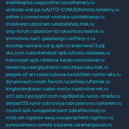
analitikaplus.ru
spyonline.ru
zosikamery.ru
sloboda-ural.pp.ru
AUTO-COM.SU
hohota.net
alimy.ru
online-z.com
aromat-vostoka.ru
otdelkaexp.ru
mobilvest.ru
bbd.net.ru
mebelshop.msk.ru
smp-forum.ru
bastion-td.ru
kosmoscreative.ru
avrmotors.ru
art-galadesign.ru
tiffany-c.ru
ecostep-samara.ru
d-p.spb.ru
галактика73.рф
sko.com.ru
davitamebel-spb.ru
fotsis.ru
tesiaes.ru
kokoroyari.spb.ru
blesna-kazan.ru
mossilver.ru
lenderoq.ru
sergeydobrin.ru
tochkazvuka.msk.ru
people-of-art.ru
bezzubova.ru
clubtibet.ru
orior-aks.ru
dynamoauto.ru
szk-favorit.ru
carlines.ru
flatnsk.ru
kingbolenskaner.ru
alex-motor.ru
astroline.net.ru
act1.spb.ru
polyglot.com.ru
gidlipetsk.ru
ooo-driada.ru
detsad125.ru
mir-zdoroviya.ru
bruslanovo.ru
siterem.ru
council.spb.ru
лодкипатриот.рф
kafekolizey.ru
iclub.net.ru
gazon-easy.ru
sugarepilekb.ru
grinox.ru
pylesostineco.ru
msts-ozarenie.ru
kameryjooan.ru