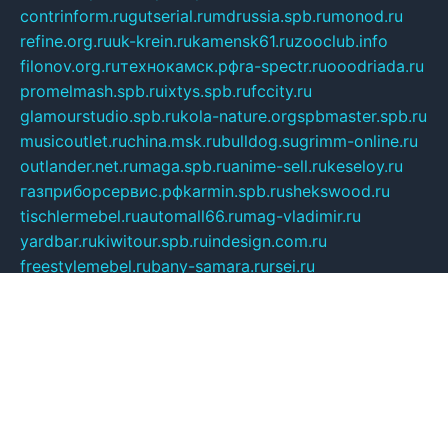
contrinform.ru
gutserial.ru
mdrussia.spb.ru
monod.ru
refine.org.ru
uk-krein.ru
kamensk61.ru
zooclub.info
filonov.org.ru
технокамск.рф
ra-spectr.ru
ooodriada.ru
promelmash.spb.ru
ixtys.spb.ru
fccity.ru
glamourstudio.spb.ru
kola-nature.org
spbmaster.spb.ru
musicoutlet.ru
china.msk.ru
bulldog.su
grimm-online.ru
outlander.net.ru
maga.spb.ru
anime-sell.ru
keseloy.ru
газприборсервис.рф
karmin.spb.ru
shekswood.ru
tischlermebel.ru
automall66.ru
mag-vladimir.ru
yardbar.ru
kiwitour.spb.ru
indesign.com.ru
freestylemebel.ru
bany-samara.ru
rsei.ru
naidisvoyput.ru
mgsn-invest.ru
ipkamerasannce.ru
alicante-house.ru
ibelka74.ru
cozyhouse.info
vlkargalev-studio.ru
700mb.ru
figura-ufa.ru
alina-live.ru
belarusiannews.ru
womenknow.ru
dos-vniimk.ru
sega.net.ru
dv.net.ru
phenomenonsofhistory.com
telesputnik.net.ru
wall.pp.ru
pylesosroidmi.ru
gtc-clan.ru
cligs.ru
bibikazap.ru
popova.org.ru