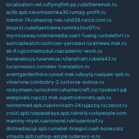
localization.net.ru
flyingfish.pp.ru
ds5teremok.ru
aclib.spb.ru
komissionka30.ru
mag-profit.ru
icentre-74.ru
leasing-nsk.ru
hd39.ru
rcd.com.ru
bioprot.ru
deltaextreme.ru
mirkotlov07.ru
mycrossway.ru
temamedia.ru
art-fusing.ru
cbslefort.ru
sunroadwatch.ru
citroen-yaroslavl.ru
ratnews.msk.ru
sk-if.ru
joomlamoduli.ru
academic-work.ru
bananaboys.ru
sanekua.ru
lianafrukt.ru
beta43.ru
tucsonwoori.com
alex-translation.ru
avantgardeclinics.ru
noel.msk.ru
buylq.ru
aquas-spb.ru
vilnerivne.com
bobry-2.ru
vtoroe-solnce.ru
nickysheen.ru
clockmir.ru
huntercraft.ru
стройокт.рф
webpixels.ru
pczz.msk.su
petrodvorets.spb.ru
nsintermed.spb.ru
avtovirazh-24.ru
jazzq.ru
czecot.ru
cruizi.spb.ru
spasskaya.spb.ru
kniris.ru
vkpeople.com
maminy-mysli.ru
arionorel.ru
khuseniosif.ru
dotmediacup.spb.ru
mebel-tiraspol.ru
all-books.biz
vmauto.spb.ru
shop-astyle.ru
derevo-s.ru