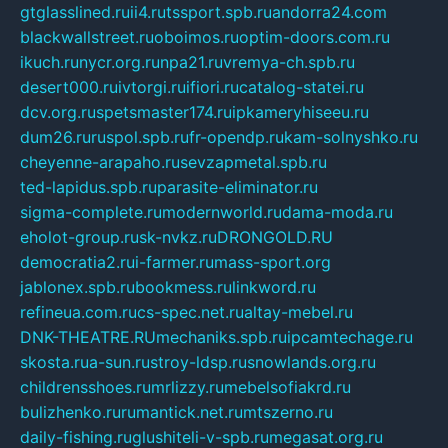
gtglasslined.ru
ii4.ru
tssport.spb.ru
andorra24.com
blackwallstreet.ru
oboimos.ru
optim-doors.com.ru
ikuch.ru
nycr.org.ru
npa21.ru
vremya-ch.spb.ru
desert000.ru
ivtorgi.ru
ifiori.ru
catalog-statei.ru
dcv.org.ru
spetsmaster174.ru
ipkameryhiseeu.ru
dum26.ru
ruspol.spb.ru
fr-opendp.ru
kam-solnyshko.ru
cheyenne-arapaho.ru
sevzapmetal.spb.ru
ted-lapidus.spb.ru
parasite-eliminator.ru
sigma-complete.ru
modernworld.ru
dama-moda.ru
eholot-group.ru
sk-nvkz.ru
DRONGOLD.RU
democratia2.ru
i-farmer.ru
mass-sport.org
jablonex.spb.ru
bookmess.ru
linkword.ru
refineua.com.ru
cs-spec.net.ru
altay-mebel.ru
DNK-THEATRE.RU
mechaniks.spb.ru
ipcamtechage.ru
skosta.ru
a-sun.ru
stroy-ldsp.ru
snowlands.org.ru
childrensshoes.ru
mrlizzy.ru
mebelsofiakrd.ru
bulizhenko.ru
rumantick.net.ru
mtszerno.ru
daily-fishing.ru
glushiteli-v-spb.ru
megasat.org.ru