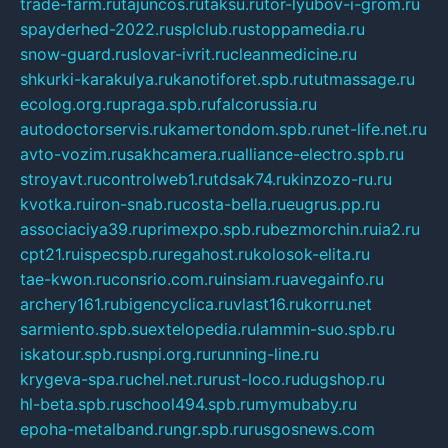
trade-farm.ru
tajuncos.ru
taksu.ru
tor-lyubov-i-grom.ru
spayderhed-2022.ru
splclub.ru
stoppamedia.ru
snow-guard.ru
slovar-ivrit.ru
cleanmedicine.ru
shkurki-karakulya.ru
kanotiforet.spb.ru
tutmassage.ru
ecolog.org.ru
praga.spb.ru
falcorussia.ru
autodoctorservis.ru
kamertondom.spb.ru
net-life.net.ru
avto-vozim.ru
sakhcamera.ru
alliance-electro.spb.ru
stroyavt.ru
controlweb1.ru
tdsak74.ru
kinzozo-ru.ru
kvotka.ru
iron-snab.ru
costa-bella.ru
eugrus.pp.ru
associaciya39.ru
primexpo.spb.ru
bezmorchin.ru
ia2.ru
cpt21.ru
ispecspb.ru
regahost.ru
kolosok-elita.ru
tae-kwon.ru
consrio.com.ru
insiam.ru
avegainfo.ru
archery161.ru
bigencyclica.ru
vlast16.ru
korru.net
sarmiento.spb.su
extelopedia.ru
lammin-suo.spb.ru
iskatour.spb.ru
snpi.org.ru
running-line.ru
krygeva-spa.ru
chel.net.ru
rust-loco.ru
dugshop.ru
hl-beta.spb.ru
school494.spb.ru
mymubaby.ru
epoha-metalband.ru
ngr.spb.ru
rusgosnews.com