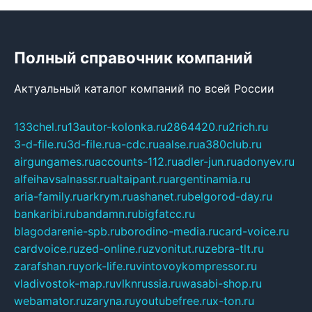
Полный справочник компаний
Актуальный каталог компаний по всей России
133chel.ru
13autor-kolonka.ru
2864420.ru
2rich.ru
3-d-file.ru
3d-file.ru
a-cdc.ru
aalse.ru
a380club.ru
airgungames.ru
accounts-112.ru
adler-jun.ru
adonyev.ru
alfeihavsalnassr.ru
altaipant.ru
argentinamia.ru
aria-family.ru
arkrym.ru
ashanet.ru
belgorod-day.ru
bankaribi.ru
bandamn.ru
bigfatcc.ru
blagodarenie-spb.ru
borodino-media.ru
card-voice.ru
cardvoice.ru
zed-online.ru
zvonitut.ru
zebra-tlt.ru
zarafshan.ru
york-life.ru
vintovoykompressor.ru
vladivostok-map.ru
vlknrussia.ru
wasabi-shop.ru
webamator.ru
zaryna.ru
youtubefree.ru
x-ton.ru