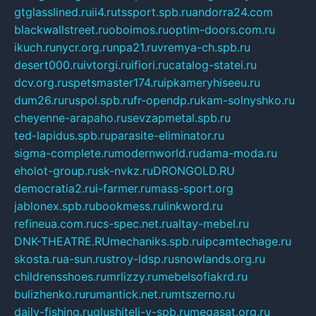
gtglasslined.ru
ii4.ru
tssport.spb.ru
andorra24.com
blackwallstreet.ru
oboimos.ru
optim-doors.com.ru
ikuch.ru
nycr.org.ru
npa21.ru
vremya-ch.spb.ru
desert000.ru
ivtorgi.ru
ifiori.ru
catalog-statei.ru
dcv.org.ru
spetsmaster174.ru
ipkameryhiseeu.ru
dum26.ru
ruspol.spb.ru
fr-opendp.ru
kam-solnyshko.ru
cheyenne-arapaho.ru
sevzapmetal.spb.ru
ted-lapidus.spb.ru
parasite-eliminator.ru
sigma-complete.ru
modernworld.ru
dama-moda.ru
eholot-group.ru
sk-nvkz.ru
DRONGOLD.RU
democratia2.ru
i-farmer.ru
mass-sport.org
jablonex.spb.ru
bookmess.ru
linkword.ru
refineua.com.ru
cs-spec.net.ru
altay-mebel.ru
DNK-THEATRE.RU
mechaniks.spb.ru
ipcamtechage.ru
skosta.ru
a-sun.ru
stroy-ldsp.ru
snowlands.org.ru
childrensshoes.ru
mrlizzy.ru
mebelsofiakrd.ru
bulizhenko.ru
rumantick.net.ru
mtszerno.ru
daily-fishing.ru
glushiteli-v-spb.ru
megasat.org.ru