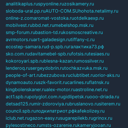
analitikaplus.ru
spyonline.ru
zosikamery.ru
sloboda-ural.pp.ru
AUTO-COM.SU
hohota.net
alimy.ru
online-z.com
aromat-vostoka.ru
otdelkaexp.ru
mobilvest.ru
bbd.net.ru
mebelshop.msk.ru
smp-forum.ru
bastion-td.ru
kosmoscreative.ru
avrmotors.ru
art-galadesign.ru
tiffany-c.ru
ecostep-samara.ru
d-p.spb.ru
галактика73.рф
sko.com.ru
davitamebel-spb.ru
fotsis.ru
tesiaes.ru
kokoroyari.spb.ru
blesna-kazan.ru
mossilver.ru
lenderoq.ru
sergeydobrin.ru
tochkazvuka.msk.ru
people-of-art.ru
bezzubova.ru
clubtibet.ru
orior-aks.ru
dynamoauto.ru
szk-favorit.ru
carlines.ru
flatnsk.ru
kingbolenskaner.ru
alex-motor.ru
astroline.net.ru
act1.spb.ru
polyglot.com.ru
gidlipetsk.ru
ooo-driada.ru
detsad125.ru
mir-zdoroviya.ru
bruslanovo.ru
siterem.ru
council.spb.ru
лодкипатриот.рф
kafekolizey.ru
iclub.net.ru
gazon-easy.ru
sugarepilekb.ru
grinox.ru
pylesostineco.ru
msts-ozarenie.ru
kameryjooan.ru