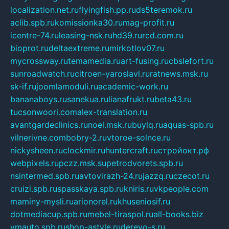
localization.net.ru
flyingfish.pp.ru
ds5teremok.ru
aclib.spb.ru
komissionka30.ru
mag-profit.ru
icentre-74.ru
leasing-nsk.ru
hd39.ru
rcd.com.ru
bioprot.ru
deltaextreme.ru
mirkotlov07.ru
mycrossway.ru
temamedia.ru
art-fusing.ru
cbslefort.ru
sunroadwatch.ru
citroen-yaroslavl.ru
ratnews.msk.ru
sk-if.ru
joomlamoduli.ru
academic-work.ru
bananaboys.ru
sanekua.ru
lianafrukt.ru
beta43.ru
tucsonwoori.com
alex-translation.ru
avantgardeclinics.ru
noel.msk.ru
buylq.ru
aquas-spb.ru
vilnerivne.com
bobry-2.ru
vtoroe-solnce.ru
nickysheen.ru
clockmir.ru
huntercraft.ru
стройокт.рф
webpixels.ru
pczz.msk.su
petrodvorets.spb.ru
nsintermed.spb.ru
avtovirazh-24.ru
jazzq.ru
czecot.ru
cruizi.spb.ru
spasskaya.spb.ru
kniris.ru
vkpeople.com
maminy-mysli.ru
arionorel.ru
khuseniosif.ru
dotmediacup.spb.ru
mebel-tiraspol.ru
all-books.biz
vmauto.spb.ru
shop-astyle.ru
derevo-s.ru