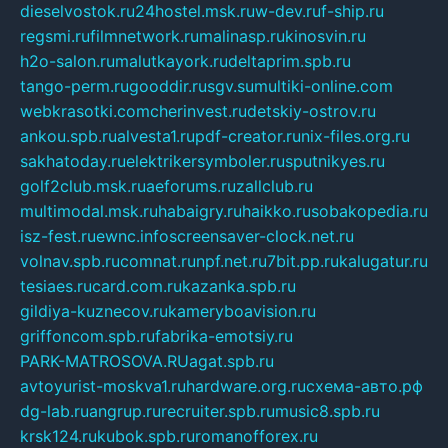
dieselvostok.ru
24hostel.msk.ru
w-dev.ru
f-ship.ru
regsmi.ru
filmnetwork.ru
malinasp.ru
kinosvin.ru
h2o-salon.ru
malutkayork.ru
deltaprim.spb.ru
tango-perm.ru
gooddir.ru
sgv.su
multiki-online.com
webkrasotki.com
cherinvest.ru
detskiy-ostrov.ru
ankou.spb.ru
alvesta1.ru
pdf-creator.ru
nix-files.org.ru
sakhatoday.ru
elektrikersymboler.ru
sputnikyes.ru
golf2club.msk.ru
aeforums.ru
zallclub.ru
multimodal.msk.ru
habaigry.ru
haikko.ru
sobakopedia.ru
isz-fest.ru
ewnc.info
screensaver-clock.net.ru
volnav.spb.ru
comnat.ru
npf.net.ru
7bit.pp.ru
kalugatur.ru
tesiaes.ru
card.com.ru
kazanka.spb.ru
gildiya-kuznecov.ru
kameryboavision.ru
griffoncom.spb.ru
fabrika-emotsiy.ru
PARK-MATROSOVA.RU
agat.spb.ru
avtoyurist-moskva1.ru
hardware.org.ru
схема-авто.рф
dg-lab.ru
angrup.ru
recruiter.spb.ru
music8.spb.ru
krsk124.ru
kubok.spb.ru
romanofforex.ru