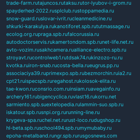
trade-farm.ru
tajuncos.ru
taksu.ru
tor-lyubov-i-grom.ru
spayderhed-2022.ru
splclub.ru
stoppamedia.ru
snow-guard.ru
slovar-ivrit.ru
cleanmedicine.ru
shkurki-karakulya.ru
kanotiforet.spb.ru
tutmassage.ru
ecolog.org.ru
praga.spb.ru
falcorussia.ru
autodoctorservis.ru
kamertondom.spb.ru
net-life.net.ru
avto-vozim.ru
sakhcamera.ru
alliance-electro.spb.ru
stroyavt.ru
controlweb1.ru
tdsak74.ru
kinzozo-ru.ru
kvotka.ru
iron-snab.ru
costa-bella.ru
eugrus.pp.ru
associaciya39.ru
primexpo.spb.ru
bezmorchin.ru
ia2.ru
cpt21.ru
ispecspb.ru
regahost.ru
kolosok-elita.ru
tae-kwon.ru
consrio.com.ru
insiam.ru
avegainfo.ru
archery161.ru
bigencyclica.ru
vlast16.ru
korru.net
sarmiento.spb.su
extelopedia.ru
lammin-suo.spb.ru
iskatour.spb.ru
snpi.org.ru
running-line.ru
krygeva-spa.ru
chel.net.ru
rust-loco.ru
dugshop.ru
hl-beta.spb.ru
school494.spb.ru
mymubaby.ru
epoha-metalband.ru
ngr.spb.ru
rusgosnews.com