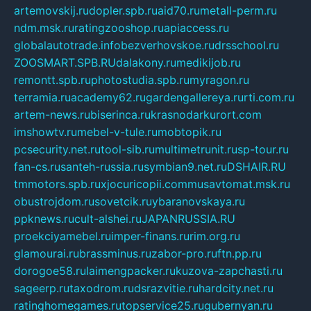
artemovskij.ru
dopler.spb.ru
aid70.ru
metall-perm.ru
ndm.msk.ru
ratingzooshop.ru
apiaccess.ru
globalautotrade.info
bezverhovskoe.ru
drsschool.ru
ZOOSMART.SPB.RU
dalakony.ru
medikijob.ru
remontt.spb.ru
photostudia.spb.ru
myragon.ru
terramia.ru
academy62.ru
gardengallereya.ru
rti.com.ru
artem-news.ru
biserinca.ru
krasnodarkurort.com
imshowtv.ru
mebel-v-tule.ru
mobtopik.ru
pcsecurity.net.ru
tool-sib.ru
multimetrunit.ru
sp-tour.ru
fan-cs.ru
santeh-russia.ru
symbian9.net.ru
DSHAIR.RU
tmmotors.spb.ru
xjocuricopii.com
musavtomat.msk.ru
obustrojdom.ru
sovetcik.ru
ybaranovskaya.ru
ppknews.ru
cult-alshei.ru
JAPANRUSSIA.RU
proekciyamebel.ru
imper-finans.ru
rim.org.ru
glamourai.ru
brassminus.ru
zabor-pro.ru
ftn.pp.ru
dorogoe58.ru
laimengpacker.ru
kuzova-zapchasti.ru
sageerp.ru
taxodrom.ru
dsrazvitie.ru
hardcity.net.ru
ratinghomegames.ru
topservice25.ru
gubernyan.ru