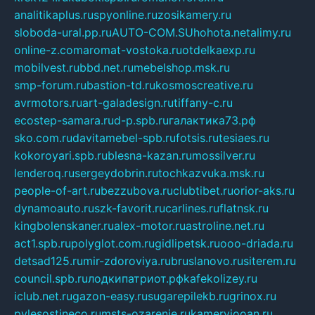
analitikaplus.ru
spyonline.ru
zosikamery.ru
sloboda-ural.pp.ru
AUTO-COM.SU
hohota.net
alimy.ru
online-z.com
aromat-vostoka.ru
otdelkaexp.ru
mobilvest.ru
bbd.net.ru
mebelshop.msk.ru
smp-forum.ru
bastion-td.ru
kosmoscreative.ru
avrmotors.ru
art-galadesign.ru
tiffany-c.ru
ecostep-samara.ru
d-p.spb.ru
галактика73.рф
sko.com.ru
davitamebel-spb.ru
fotsis.ru
tesiaes.ru
kokoroyari.spb.ru
blesna-kazan.ru
mossilver.ru
lenderoq.ru
sergeydobrin.ru
tochkazvuka.msk.ru
people-of-art.ru
bezzubova.ru
clubtibet.ru
orior-aks.ru
dynamoauto.ru
szk-favorit.ru
carlines.ru
flatnsk.ru
kingbolenskaner.ru
alex-motor.ru
astroline.net.ru
act1.spb.ru
polyglot.com.ru
gidlipetsk.ru
ooo-driada.ru
detsad125.ru
mir-zdoroviya.ru
bruslanovo.ru
siterem.ru
council.spb.ru
лодкипатриот.рф
kafekolizey.ru
iclub.net.ru
gazon-easy.ru
sugarepilekb.ru
grinox.ru
pylesostineco.ru
msts-ozarenie.ru
kameryjooan.ru