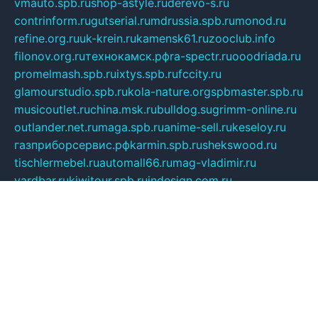
vmauto.spb.ru
shop-astyle.ru
derevo-s.ru
contrinform.ru
gutserial.ru
mdrussia.spb.ru
monod.ru
refine.org.ru
uk-krein.ru
kamensk61.ru
zooclub.info
filonov.org.ru
технокамск.рф
ra-spectr.ru
ooodriada.ru
promelmash.spb.ru
ixtys.spb.ru
fccity.ru
glamourstudio.spb.ru
kola-nature.org
spbmaster.spb.ru
musicoutlet.ru
china.msk.ru
bulldog.su
grimm-online.ru
outlander.net.ru
maga.spb.ru
anime-sell.ru
keseloy.ru
газприборсервис.рф
karmin.spb.ru
shekswood.ru
tischlermebel.ru
automall66.ru
mag-vladimir.ru
yardbar.ru
kiwitour.spb.ru
indesign.com.ru
freestylemebel.ru
bany-samara.ru
rsei.ru
naidisvoyput.ru
mgsn-invest.ru
ipkamerasannce.ru
alicante-house.ru
ibelka74.ru
cozyhouse.info
vlkargalev-studio.ru
700mb.ru
figura-ufa.ru
alina-live.ru
belarusiannews.ru
womenknow.ru
dos-vniimk.ru
sega.net.ru
dv.net.ru
phenomenonsofhistory.com
telesputnik.net.ru
wall.pp.ru
pylesosroidmi.ru