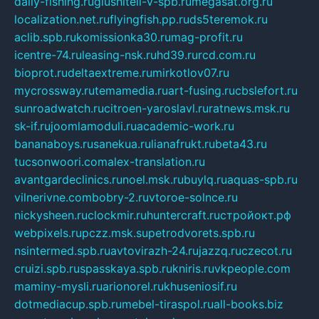
daily-fishing.ru
glushiteli-v-spb.ru
megasat.org.ru
localization.net.ru
flyingfish.pp.ru
ds5teremok.ru
aclib.spb.ru
komissionka30.ru
mag-profit.ru
icentre-74.ru
leasing-nsk.ru
hd39.ru
rcd.com.ru
bioprot.ru
deltaextreme.ru
mirkotlov07.ru
mycrossway.ru
temamedia.ru
art-fusing.ru
cbslefort.ru
sunroadwatch.ru
citroen-yaroslavl.ru
ratnews.msk.ru
sk-if.ru
joomlamoduli.ru
academic-work.ru
bananaboys.ru
sanekua.ru
lianafrukt.ru
beta43.ru
tucsonwoori.com
alex-translation.ru
avantgardeclinics.ru
noel.msk.ru
buylq.ru
aquas-spb.ru
vilnerivne.com
bobry-2.ru
vtoroe-solnce.ru
nickysheen.ru
clockmir.ru
huntercraft.ru
стройокт.рф
webpixels.ru
pczz.msk.su
petrodvorets.spb.ru
nsintermed.spb.ru
avtovirazh-24.ru
jazzq.ru
czecot.ru
cruizi.spb.ru
spasskaya.spb.ru
kniris.ru
vkpeople.com
maminy-mysli.ru
arionorel.ru
khuseniosif.ru
dotmediacup.spb.ru
mebel-tiraspol.ru
all-books.biz