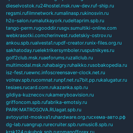
dieselvostok.ru
24hostel.msk.ru
w-dev.ru
f-ship.ru
regsmi.ru
filmnetwork.ru
malinasp.ru
kinosvin.ru
h2o-salon.ru
malutkayork.ru
deltaprim.spb.ru
tango-perm.ru
gooddir.ru
sgv.su
multiki-online.com
webkrasotki.com
cherinvest.ru
detskiy-ostrov.ru
ankou.spb.ru
alvesta1.ru
pdf-creator.ru
nix-files.org.ru
sakhatoday.ru
elektrikersymboler.ru
sputnikyes.ru
golf2club.msk.ru
aeforums.ru
zallclub.ru
multimodal.msk.ru
habaigry.ru
haikko.ru
sobakopedia.ru
isz-fest.ru
ewnc.info
screensaver-clock.net.ru
volnav.spb.ru
comnat.ru
npf.net.ru
7bit.pp.ru
kalugatur.ru
tesiaes.ru
card.com.ru
kazanka.spb.ru
gildiya-kuznecov.ru
kameryboavision.ru
griffoncom.spb.ru
fabrika-emotsiy.ru
PARK-MATROSOVA.RU
agat.spb.ru
avtoyurist-moskva1.ru
hardware.org.ru
схема-авто.рф
dg-lab.ru
angrup.ru
recruiter.spb.ru
music8.spb.ru
krsk124.ru
kubok.spb.ru
romanofforex.ru