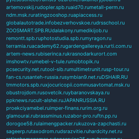
artemovskij.ru
dopler.spb.ru
aid70.ru
metall-perm.ru
ndm.msk.ru
ratingzooshop.ru
apiaccess.ru
globalautotrade.info
bezverhovskoe.ru
drsschool.ru
ZOOSMART.SPB.RU
dalakony.ru
medikijob.ru
remontt.spb.ru
photostudia.spb.ru
myragon.ru
terramia.ru
academy62.ru
gardengallereya.ru
rti.com.ru
artem-news.ru
biserinca.ru
krasnodarkurort.com
imshowtv.ru
mebel-v-tule.ru
mobtopik.ru
pcsecurity.net.ru
tool-sib.ru
multimetrunit.ru
sp-tour.ru
fan-cs.ru
santeh-russia.ru
symbian9.net.ru
DSHAIR.RU
tmmotors.spb.ru
xjocuricopii.com
musavtomat.msk.ru
obustrojdom.ru
sovetcik.ru
ybaranovskaya.ru
ppknews.ru
cult-alshei.ru
JAPANRUSSIA.RU
proekciyamebel.ru
imper-finans.ru
rim.org.ru
glamourai.ru
brassminus.ru
zabor-pro.ru
ftn.pp.ru
dorogoe58.ru
laimengpacker.ru
kuzova-zapchasti.ru
sageerp.ru
taxodrom.ru
dsrazvitie.ru
hardcity.net.ru
ratinghomegames.ru
topservice25.ru
gubernyan.ru