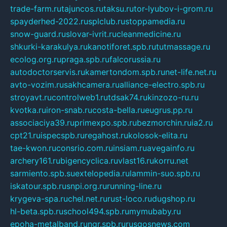
trade-farm.ru
tajuncos.ru
taksu.ru
tor-lyubov-i-grom.ru
spayderhed-2022.ru
splclub.ru
stoppamedia.ru
snow-guard.ru
slovar-ivrit.ru
cleanmedicine.ru
shkurki-karakulya.ru
kanotiforet.spb.ru
tutmassage.ru
ecolog.org.ru
praga.spb.ru
falcorussia.ru
autodoctorservis.ru
kamertondom.spb.ru
net-life.net.ru
avto-vozim.ru
sakhcamera.ru
alliance-electro.spb.ru
stroyavt.ru
controlweb1.ru
tdsak74.ru
kinzozo-ru.ru
kvotka.ru
iron-snab.ru
costa-bella.ru
eugrus.pp.ru
associaciya39.ru
primexpo.spb.ru
bezmorchin.ru
ia2.ru
cpt21.ru
ispecspb.ru
regahost.ru
kolosok-elita.ru
tae-kwon.ru
consrio.com.ru
insiam.ru
avegainfo.ru
archery161.ru
bigencyclica.ru
vlast16.ru
korru.net
sarmiento.spb.su
extelopedia.ru
lammin-suo.spb.ru
iskatour.spb.ru
snpi.org.ru
running-line.ru
krygeva-spa.ru
chel.net.ru
rust-loco.ru
dugshop.ru
hl-beta.spb.ru
school494.spb.ru
mymubaby.ru
epoha-metalband.ru
ngr.spb.ru
rusgosnews.com