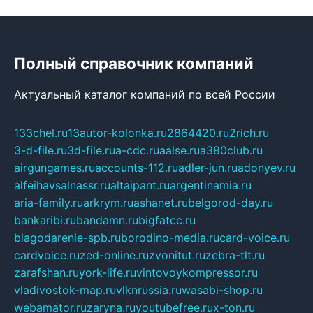
Полный справочник компаний
Актуальный каталог компаний по всей России
133chel.ru
13autor-kolonka.ru
2864420.ru
2rich.ru
3-d-file.ru
3d-file.ru
a-cdc.ru
aalse.ru
a380club.ru
airgungames.ru
accounts-112.ru
adler-jun.ru
adonyev.ru
alfeihavsalnassr.ru
altaipant.ru
argentinamia.ru
aria-family.ru
arkrym.ru
ashanet.ru
belgorod-day.ru
bankaribi.ru
bandamn.ru
bigfatcc.ru
blagodarenie-spb.ru
borodino-media.ru
card-voice.ru
cardvoice.ru
zed-online.ru
zvonitut.ru
zebra-tlt.ru
zarafshan.ru
york-life.ru
vintovoykompressor.ru
vladivostok-map.ru
vlknrussia.ru
wasabi-shop.ru
webamator.ru
zaryna.ru
youtubefree.ru
x-ton.ru