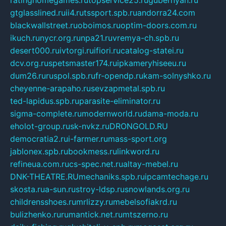
gtglasslined.ru
ii4.ru
tssport.spb.ru
andorra24.com
blackwallstreet.ru
oboimos.ru
optim-doors.com.ru
ikuch.ru
nycr.org.ru
npa21.ru
vremya-ch.spb.ru
desert000.ru
ivtorgi.ru
ifiori.ru
catalog-statei.ru
dcv.org.ru
spetsmaster174.ru
ipkameryhiseeu.ru
dum26.ru
ruspol.spb.ru
fr-opendp.ru
kam-solnyshko.ru
cheyenne-arapaho.ru
sevzapmetal.spb.ru
ted-lapidus.spb.ru
parasite-eliminator.ru
sigma-complete.ru
modernworld.ru
dama-moda.ru
eholot-group.ru
sk-nvkz.ru
DRONGOLD.RU
democratia2.ru
i-farmer.ru
mass-sport.org
jablonex.spb.ru
bookmess.ru
linkword.ru
refineua.com.ru
cs-spec.net.ru
altay-mebel.ru
DNK-THEATRE.RU
mechaniks.spb.ru
ipcamtechage.ru
skosta.ru
a-sun.ru
stroy-ldsp.ru
snowlands.org.ru
childrensshoes.ru
mrlizzy.ru
mebelsofiakrd.ru
bulizhenko.ru
rumantick.net.ru
mtszerno.ru