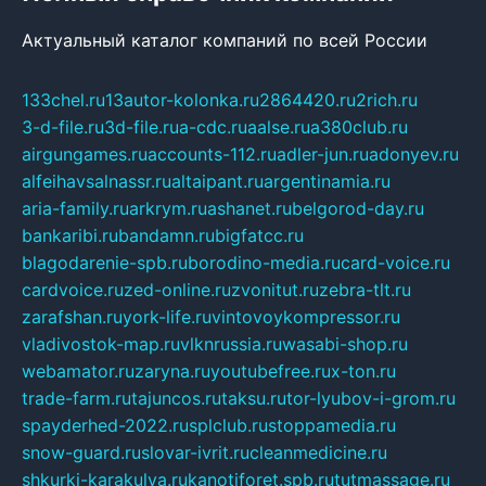
Актуальный каталог компаний по всей России
133chel.ru
13autor-kolonka.ru
2864420.ru
2rich.ru
3-d-file.ru
3d-file.ru
a-cdc.ru
aalse.ru
a380club.ru
airgungames.ru
accounts-112.ru
adler-jun.ru
adonyev.ru
alfeihavsalnassr.ru
altaipant.ru
argentinamia.ru
aria-family.ru
arkrym.ru
ashanet.ru
belgorod-day.ru
bankaribi.ru
bandamn.ru
bigfatcc.ru
blagodarenie-spb.ru
borodino-media.ru
card-voice.ru
cardvoice.ru
zed-online.ru
zvonitut.ru
zebra-tlt.ru
zarafshan.ru
york-life.ru
vintovoykompressor.ru
vladivostok-map.ru
vlknrussia.ru
wasabi-shop.ru
webamator.ru
zaryna.ru
youtubefree.ru
x-ton.ru
trade-farm.ru
tajuncos.ru
taksu.ru
tor-lyubov-i-grom.ru
spayderhed-2022.ru
splclub.ru
stoppamedia.ru
snow-guard.ru
slovar-ivrit.ru
cleanmedicine.ru
shkurki-karakulya.ru
kanotiforet.spb.ru
tutmassage.ru