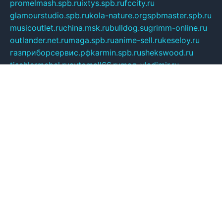
promelmash.spb.ru
ixtys.spb.ru
fccity.ru
glamourstudio.spb.ru
kola-nature.org
spbmaster.spb.ru
musicoutlet.ru
china.msk.ru
bulldog.su
grimm-online.ru
outlander.net.ru
maga.spb.ru
anime-sell.ru
keseloy.ru
газприборсервис.рф
karmin.spb.ru
shekswood.ru
tischlermebel.ru
automall66.ru
mag-vladimir.ru
yardbar.ru
kiwitour.spb.ru
indesign.com.ru
freestylemebel.ru
bany-samara.ru
rsei.ru
naidisvoyput.ru
mgsn-invest.ru
ipkamerasannce.ru
alicante-house.ru
ibelka74.ru
cozyhouse.info
vlkargalev-studio.ru
700mb.ru
figura-ufa.ru
alina-live.ru
belarusiannews.ru
womenknow.ru
dos-vniimk.ru
sega.net.ru
dv.net.ru
phenomenonsofhistory.com
telesputnik.net.ru
wall.pp.ru
pylesosroidmi.ru
gtc-clan.ru
cligs.ru
bibikazap.ru
popova.org.ru
netwhistler.spb.ru
bellvil.ru
bonzon.ru
iss-vladik.ru
defiparis.net.ru
las-gryzas.ru
amku.ru
electednews.spb.ru
feather.org.ru
spar72.ru
tankiigri.ru