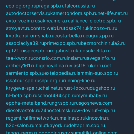
ecolog.org.ru
praga.spb.ru
falcorussia.ru
autodoctorservis.ru
kamertondom.spb.ru
net-life.net.ru
avto-vozim.ru
sakhcamera.ru
alliance-electro.spb.ru
stroyavt.ru
controlweb1.ru
tdsak74.ru
kinzozo-ru.ru
kvotka.ru
iron-snab.ru
costa-bella.ru
eugrus.pp.ru
associaciya39.ru
primexpo.spb.ru
bezmorchin.ru
ia2.ru
cpt21.ru
ispecspb.ru
regahost.ru
kolosok-elita.ru
tae-kwon.ru
consrio.com.ru
insiam.ru
avegainfo.ru
archery161.ru
bigencyclica.ru
vlast16.ru
korru.net
sarmiento.spb.su
extelopedia.ru
lammin-suo.spb.ru
iskatour.spb.ru
snpi.org.ru
running-line.ru
krygeva-spa.ru
chel.net.ru
rust-loco.ru
dugshop.ru
hl-beta.spb.ru
school494.spb.ru
mymubaby.ru
epoha-metalband.ru
ngr.spb.ru
rusgosnews.com
dieselvostok.ru
24hostel.msk.ru
w-dev.ru
f-ship.ru
regsmi.ru
filmnetwork.ru
malinasp.ru
kinosvin.ru
h2o-salon.ru
malutkayork.ru
deltaprim.spb.ru
tango-perm.ru
gooddir.ru
sgv.su
multiki-online.com