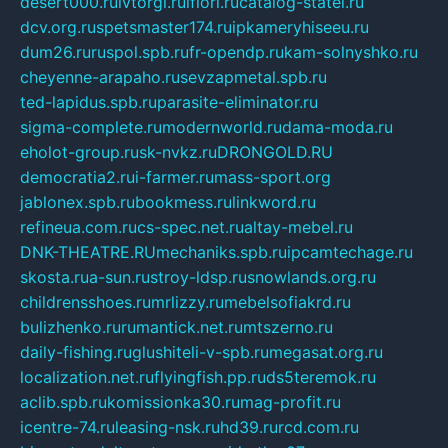
desert000.ru
ivtorgi.ru
ifiori.ru
catalog-statei.ru
dcv.org.ru
spetsmaster174.ru
ipkameryhiseeu.ru
dum26.ru
ruspol.spb.ru
fr-opendp.ru
kam-solnyshko.ru
cheyenne-arapaho.ru
sevzapmetal.spb.ru
ted-lapidus.spb.ru
parasite-eliminator.ru
sigma-complete.ru
modernworld.ru
dama-moda.ru
eholot-group.ru
sk-nvkz.ru
DRONGOLD.RU
democratia2.ru
i-farmer.ru
mass-sport.org
jablonex.spb.ru
bookmess.ru
linkword.ru
refineua.com.ru
cs-spec.net.ru
altay-mebel.ru
DNK-THEATRE.RU
mechaniks.spb.ru
ipcamtechage.ru
skosta.ru
a-sun.ru
stroy-ldsp.ru
snowlands.org.ru
childrensshoes.ru
mrlizzy.ru
mebelsofiakrd.ru
bulizhenko.ru
rumantick.net.ru
mtszerno.ru
daily-fishing.ru
glushiteli-v-spb.ru
megasat.org.ru
localization.net.ru
flyingfish.pp.ru
ds5teremok.ru
aclib.spb.ru
komissionka30.ru
mag-profit.ru
icentre-74.ru
leasing-nsk.ru
hd39.ru
rcd.com.ru