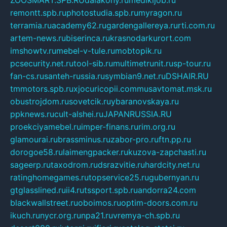
remontt.spb.ru
photostudia.spb.ru
myragon.ru
terramia.ru
academy62.ru
gardengallereya.ru
rti.com.ru
artem-news.ru
biserinca.ru
krasnodarkurort.com
imshowtv.ru
mebel-v-tule.ru
mobtopik.ru
pcsecurity.net.ru
tool-sib.ru
multimetrunit.ru
sp-tour.ru
fan-cs.ru
santeh-russia.ru
symbian9.net.ru
DSHAIR.RU
tmmotors.spb.ru
xjocuricopii.com
musavtomat.msk.ru
obustrojdom.ru
sovetcik.ru
ybaranovskaya.ru
ppknews.ru
cult-alshei.ru
JAPANRUSSIA.RU
proekciyamebel.ru
imper-finans.ru
rim.org.ru
glamourai.ru
brassminus.ru
zabor-pro.ru
ftn.pp.ru
dorogoe58.ru
laimengpacker.ru
kuzova-zapchasti.ru
sageerp.ru
taxodrom.ru
dsrazvitie.ru
hardcity.net.ru
ratinghomegames.ru
topservice25.ru
gubernyan.ru
gtglasslined.ru
ii4.ru
tssport.spb.ru
andorra24.com
blackwallstreet.ru
oboimos.ru
optim-doors.com.ru
ikuch.ru
nycr.org.ru
npa21.ru
vremya-ch.spb.ru