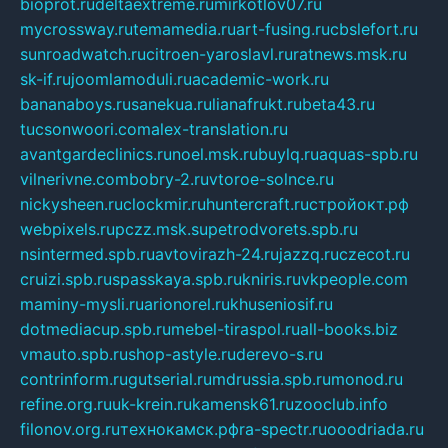
bioprot.ru
deltaextreme.ru
mirkotlov07.ru
mycrossway.ru
temamedia.ru
art-fusing.ru
cbslefort.ru
sunroadwatch.ru
citroen-yaroslavl.ru
ratnews.msk.ru
sk-if.ru
joomlamoduli.ru
academic-work.ru
bananaboys.ru
sanekua.ru
lianafrukt.ru
beta43.ru
tucsonwoori.com
alex-translation.ru
avantgardeclinics.ru
noel.msk.ru
buylq.ru
aquas-spb.ru
vilnerivne.com
bobry-2.ru
vtoroe-solnce.ru
nickysheen.ru
clockmir.ru
huntercraft.ru
стройокт.рф
webpixels.ru
pczz.msk.su
petrodvorets.spb.ru
nsintermed.spb.ru
avtovirazh-24.ru
jazzq.ru
czecot.ru
cruizi.spb.ru
spasskaya.spb.ru
kniris.ru
vkpeople.com
maminy-mysli.ru
arionorel.ru
khuseniosif.ru
dotmediacup.spb.ru
mebel-tiraspol.ru
all-books.biz
vmauto.spb.ru
shop-astyle.ru
derevo-s.ru
contrinform.ru
gutserial.ru
mdrussia.spb.ru
monod.ru
refine.org.ru
uk-krein.ru
kamensk61.ru
zooclub.info
filonov.org.ru
технокамск.рф
ra-spectr.ru
ooodriada.ru