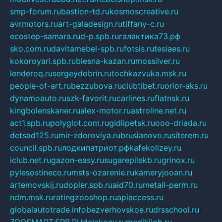
smp-forum.ru
bastion-td.ru
kosmoscreative.ru
avrmotors.ru
art-galadesign.ru
tiffany-c.ru
ecostep-samara.ru
d-p.spb.ru
галактика73.рф
sko.com.ru
davitamebel-spb.ru
fotsis.ru
tesiaes.ru
kokoroyari.spb.ru
blesna-kazan.ru
mossilver.ru
lenderoq.ru
sergeydobrin.ru
tochkazvuka.msk.ru
people-of-art.ru
bezzubova.ru
clubtibet.ru
orior-aks.ru
dynamoauto.ru
szk-favorit.ru
carlines.ru
flatnsk.ru
kingbolenskaner.ru
alex-motor.ru
astroline.net.ru
act1.spb.ru
polyglot.com.ru
gidlipetsk.ru
ooo-driada.ru
detsad125.ru
mir-zdoroviya.ru
bruslanovo.ru
siterem.ru
council.spb.ru
лодкипатриот.рф
kafekolizey.ru
iclub.net.ru
gazon-easy.ru
sugarepilekb.ru
grinox.ru
pylesostineco.ru
msts-ozarenie.ru
kameryjooan.ru
artemovskij.ru
dopler.spb.ru
aid70.ru
metall-perm.ru
ndm.msk.ru
ratingzooshop.ru
apiaccess.ru
globalautotrade.info
bezverhovskoe.ru
drsschool.ru
ZOOSMART.SPB.RU
dalakony.ru
medikijob.ru