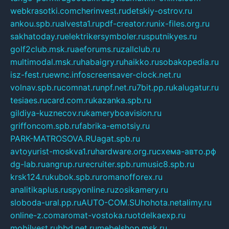
webkrasotki.com
cherinvest.ru
detskiy-ostrov.ru
ankou.spb.ru
alvesta1.ru
pdf-creator.ru
nix-files.org.ru
sakhatoday.ru
elektrikersymboler.ru
sputnikyes.ru
golf2club.msk.ru
aeforums.ru
zallclub.ru
multimodal.msk.ru
habaigry.ru
haikko.ru
sobakopedia.ru
isz-fest.ru
ewnc.info
screensaver-clock.net.ru
volnav.spb.ru
comnat.ru
npf.net.ru
7bit.pp.ru
kalugatur.ru
tesiaes.ru
card.com.ru
kazanka.spb.ru
gildiya-kuznecov.ru
kameryboavision.ru
griffoncom.spb.ru
fabrika-emotsiy.ru
PARK-MATROSOVA.RU
agat.spb.ru
avtoyurist-moskva1.ru
hardware.org.ru
схема-авто.рф
dg-lab.ru
angrup.ru
recruiter.spb.ru
music8.spb.ru
krsk124.ru
kubok.spb.ru
romanofforex.ru
analitikaplus.ru
spyonline.ru
zosikamery.ru
sloboda-ural.pp.ru
AUTO-COM.SU
hohota.net
alimy.ru
online-z.com
aromat-vostoka.ru
otdelkaexp.ru
mobilvest.ru
bbd.net.ru
mebelshop.msk.ru