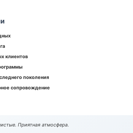
ми
одных
га
ых клиентов
программы
следнего поколения
урное сопровождение
чистые. Приятная атмосфера.