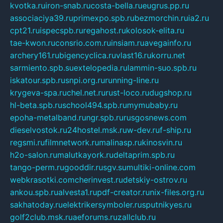
kvotka.ru
iron-snab.ru
costa-bella.ru
eugrus.pp.ru
associaciya39.ru
primexpo.spb.ru
bezmorchin.ru
ia2.ru
cpt21.ru
ispecspb.ru
regahost.ru
kolosok-elita.ru
tae-kwon.ru
consrio.com.ru
insiam.ru
avegainfo.ru
archery161.ru
bigencyclica.ru
vlast16.ru
korru.net
sarmiento.spb.su
extelopedia.ru
lammin-suo.spb.ru
iskatour.spb.ru
snpi.org.ru
running-line.ru
krygeva-spa.ru
chel.net.ru
rust-loco.ru
dugshop.ru
hl-beta.spb.ru
school494.spb.ru
mymubaby.ru
epoha-metalband.ru
ngr.spb.ru
rusgosnews.com
dieselvostok.ru
24hostel.msk.ru
w-dev.ru
f-ship.ru
regsmi.ru
filmnetwork.ru
malinasp.ru
kinosvin.ru
h2o-salon.ru
malutkayork.ru
deltaprim.spb.ru
tango-perm.ru
gooddir.ru
sgv.su
multiki-online.com
webkrasotki.com
cherinvest.ru
detskiy-ostrov.ru
ankou.spb.ru
alvesta1.ru
pdf-creator.ru
nix-files.org.ru
sakhatoday.ru
elektrikersymboler.ru
sputnikyes.ru
golf2club.msk.ru
aeforums.ru
zallclub.ru