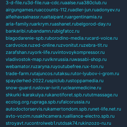
3-d-file.ru
3d-file.ru
a-cdc.ru
aalse.ru
a380club.ru
airgungames.ru
accounts-112.ru
adler-jun.ru
adonyev.ru
alfeihavsalnassr.ru
altaipant.ru
argentinamia.ru
aria-family.ru
arkrym.ru
ashanet.ru
belgorod-day.ru
bankaribi.ru
bandamn.ru
bigfatcc.ru
blagodarenie-spb.ru
borodino-media.ru
card-voice.ru
cardvoice.ru
zed-online.ru
zvonitut.ru
zebra-tlt.ru
zarafshan.ru
york-life.ru
vintovoykompressor.ru
vladivostok-map.ru
vlknrussia.ru
wasabi-shop.ru
webamator.ru
zaryna.ru
youtubefree.ru
x-ton.ru
trade-farm.ru
tajuncos.ru
taksu.ru
tor-lyubov-i-grom.ru
spayderhed-2022.ru
splclub.ru
stoppamedia.ru
snow-guard.ru
slovar-ivrit.ru
cleanmedicine.ru
shkurki-karakulya.ru
kanotiforet.spb.ru
tutmassage.ru
ecolog.org.ru
praga.spb.ru
falcorussia.ru
autodoctorservis.ru
kamertondom.spb.ru
net-life.net.ru
avto-vozim.ru
sakhcamera.ru
alliance-electro.spb.ru
stroyavt.ru
controlweb1.ru
tdsak74.ru
kinzozo-ru.ru