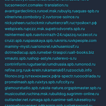
tucsonwoori.com
alex-translation.ru
avantgardeclinics.ru
noel.msk.ru
buylq.ru
aquas-spb.ru
vilnerivne.com
bobry-2.ru
vtoroe-solnce.ru
nickysheen.ru
clockmir.ru
huntercraft.ru
стройокт.рф
webpixels.ru
pczz.msk.su
petrodvorets.spb.ru
nsintermed.spb.ru
avtovirazh-24.ru
jazzq.ru
czecot.ru
cruizi.spb.ru
spasskaya.spb.ru
kniris.ru
vkpeople.com
maminy-mysli.ru
arionorel.ru
khuseniosif.ru
dotmediacup.spb.ru
mebel-tiraspol.ru
all-books.biz
vmauto.spb.ru
shop-astyle.ru
derevo-s.ru
contrinform.ru
gutserial.ru
mdrussia.spb.ru
monod.ru
refine.org.ru
uk-krein.ru
kamensk61.ru
zooclub.info
filonov.org.ru
технокамск.рф
ra-spectr.ru
ooodriada.ru
promelmash.spb.ru
ixtys.spb.ru
fccity.ru
glamourstudio.spb.ru
kola-nature.org
spbmaster.spb.ru
musicoutlet.ru
china.msk.ru
bulldog.su
grimm-online.ru
outlander.net.ru
maga.spb.ru
anime-sell.ru
keseloy.ru
газприборсервис.рф
karmin.spb.ru
shekswood.ru