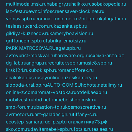
multimodal.msk.ru
habaigry.ru
haikko.ru
sobakopedia.ru
isz-fest.ru
ewnc.info
screensaver-clock.net.ru
volnav.spb.ru
comnat.ru
npf.net.ru
7bit.pp.ru
kalugatur.ru
tesiaes.ru
card.com.ru
kazanka.spb.ru
gildiya-kuznecov.ru
kameryboavision.ru
griffoncom.spb.ru
fabrika-emotsiy.ru
PARK-MATROSOVA.RU
agat.spb.ru
avtoyurist-moskva1.ru
hardware.org.ru
схема-авто.рф
dg-lab.ru
angrup.ru
recruiter.spb.ru
music8.spb.ru
krsk124.ru
kubok.spb.ru
romanofforex.ru
analitikaplus.ru
spyonline.ru
zosikamery.ru
sloboda-ural.pp.ru
AUTO-COM.SU
hohota.net
alimy.ru
online-z.com
aromat-vostoka.ru
otdelkaexp.ru
mobilvest.ru
bbd.net.ru
mebelshop.msk.ru
smp-forum.ru
bastion-td.ru
kosmoscreative.ru
avrmotors.ru
art-galadesign.ru
tiffany-c.ru
ecostep-samara.ru
d-p.spb.ru
галактика73.рф
sko.com.ru
davitamebel-spb.ru
fotsis.ru
tesiaes.ru