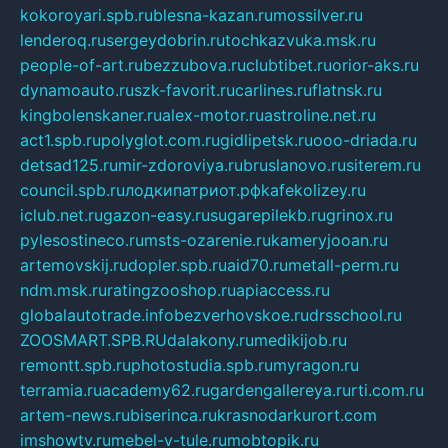
kokoroyari.spb.ru
blesna-kazan.ru
mossilver.ru
lenderoq.ru
sergeydobrin.ru
tochkazvuka.msk.ru
people-of-art.ru
bezzubova.ru
clubtibet.ru
orior-aks.ru
dynamoauto.ru
szk-favorit.ru
carlines.ru
flatnsk.ru
kingbolenskaner.ru
alex-motor.ru
astroline.net.ru
act1.spb.ru
polyglot.com.ru
gidlipetsk.ru
ooo-driada.ru
detsad125.ru
mir-zdoroviya.ru
bruslanovo.ru
siterem.ru
council.spb.ru
лодкипатриот.рф
kafekolizey.ru
iclub.net.ru
gazon-easy.ru
sugarepilekb.ru
grinox.ru
pylesostineco.ru
msts-ozarenie.ru
kameryjooan.ru
artemovskij.ru
dopler.spb.ru
aid70.ru
metall-perm.ru
ndm.msk.ru
ratingzooshop.ru
apiaccess.ru
globalautotrade.info
bezverhovskoe.ru
drsschool.ru
ZOOSMART.SPB.RU
dalakony.ru
medikijob.ru
remontt.spb.ru
photostudia.spb.ru
myragon.ru
terramia.ru
academy62.ru
gardengallereya.ru
rti.com.ru
artem-news.ru
biserinca.ru
krasnodarkurort.com
imshowtv.ru
mebel-v-tule.ru
mobtopik.ru