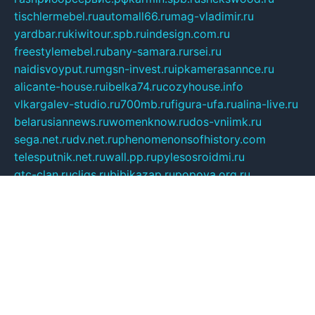
tischlermebel.ru
automall66.ru
mag-vladimir.ru
yardbar.ru
kiwitour.spb.ru
indesign.com.ru
freestylemebel.ru
bany-samara.ru
rsei.ru
naidisvoyput.ru
mgsn-invest.ru
ipkamerasannce.ru
alicante-house.ru
ibelka74.ru
cozyhouse.info
vlkargalev-studio.ru
700mb.ru
figura-ufa.ru
alina-live.ru
belarusiannews.ru
womenknow.ru
dos-vniimk.ru
sega.net.ru
dv.net.ru
phenomenonsofhistory.com
telesputnik.net.ru
wall.pp.ru
pylesosroidmi.ru
gtc-clan.ru
cligs.ru
bibikazap.ru
popova.org.ru
netwhistler.spb.ru
bellvil.ru
bonzon.ru
iss-vladik.ru
defiparis.net.ru
las-gryzas.ru
amku.ru
electednews.spb.ru
feather.org.ru
spar72.ru
tankiigri.ru
dominus.com.ru
ibtree.ru
sanykool.pp.ru
unixlib.org.ru
menatep.spb.ru
gartenterrassen.ru
printeka.ru
skvozilka.com.ru
parkovka-pub.ru
lovemobi.ru
art-ru.ru
emulatorz.com.ru
alucomp.com.ru
tatforum.com.ru