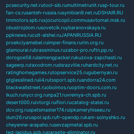
pcsecurity.net.ru
tool-sib.ru
multimetrunit.ru
sp-tour.ru
fan-cs.ru
santeh-russia.ru
symbian9.net.ru
DSHAIR.RU
tmmotors.spb.ru
xjocuricopii.com
musavtomat.msk.ru
obustrojdom.ru
sovetcik.ru
ybaranovskaya.ru
ppknews.ru
cult-alshei.ru
JAPANRUSSIA.RU
proekciyamebel.ru
imper-finans.ru
rim.org.ru
glamourai.ru
brassminus.ru
zabor-pro.ru
ftn.pp.ru
dorogoe58.ru
laimengpacker.ru
kuzova-zapchasti.ru
sageerp.ru
taxodrom.ru
dsrazvitie.ru
hardcity.net.ru
ratinghomegames.ru
topservice25.ru
gubernyan.ru
gtglasslined.ru
ii4.ru
tssport.spb.ru
andorra24.com
blackwallstreet.ru
oboimos.ru
optim-doors.com.ru
ikuch.ru
nycr.org.ru
npa21.ru
vremya-ch.spb.ru
desert000.ru
ivtorgi.ru
ifiori.ru
catalog-statei.ru
dcv.org.ru
spetsmaster174.ru
ipkameryhiseeu.ru
dum26.ru
ruspol.spb.ru
fr-opendp.ru
kam-solnyshko.ru
cheyenne-arapaho.ru
sevzapmetal.spb.ru
ted-lapidus.spb.ru
parasite-eliminator.ru