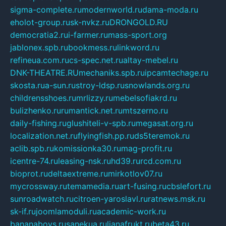
sigma-complete.ru
modernworld.ru
dama-moda.ru
eholot-group.ru
sk-nvkz.ru
DRONGOLD.RU
democratia2.ru
i-farmer.ru
mass-sport.org
jablonex.spb.ru
bookmess.ru
linkword.ru
refineua.com.ru
cs-spec.net.ru
altay-mebel.ru
DNK-THEATRE.RU
mechaniks.spb.ru
ipcamtechage.ru
skosta.ru
a-sun.ru
stroy-ldsp.ru
snowlands.org.ru
childrensshoes.ru
mrlizzy.ru
mebelsofiakrd.ru
bulizhenko.ru
rumantick.net.ru
mtszerno.ru
daily-fishing.ru
glushiteli-v-spb.ru
megasat.org.ru
localization.net.ru
flyingfish.pp.ru
ds5teremok.ru
aclib.spb.ru
komissionka30.ru
mag-profit.ru
icentre-74.ru
leasing-nsk.ru
hd39.ru
rcd.com.ru
bioprot.ru
deltaextreme.ru
mirkotlov07.ru
mycrossway.ru
temamedia.ru
art-fusing.ru
cbslefort.ru
sunroadwatch.ru
citroen-yaroslavl.ru
ratnews.msk.ru
sk-if.ru
joomlamoduli.ru
academic-work.ru
bananaboys.ru
sanekua.ru
lianafrukt.ru
beta43.ru