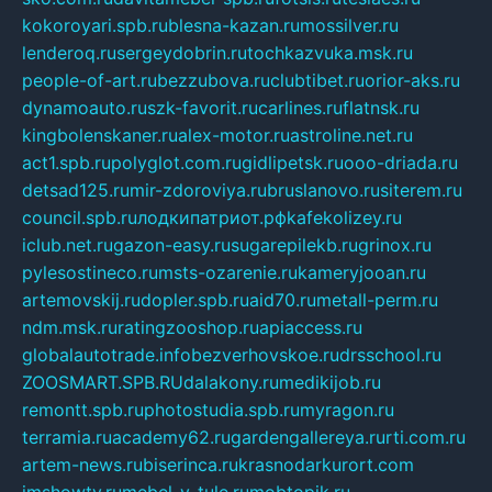
kokoroyari.spb.ru
blesna-kazan.ru
mossilver.ru
lenderoq.ru
sergeydobrin.ru
tochkazvuka.msk.ru
people-of-art.ru
bezzubova.ru
clubtibet.ru
orior-aks.ru
dynamoauto.ru
szk-favorit.ru
carlines.ru
flatnsk.ru
kingbolenskaner.ru
alex-motor.ru
astroline.net.ru
act1.spb.ru
polyglot.com.ru
gidlipetsk.ru
ooo-driada.ru
detsad125.ru
mir-zdoroviya.ru
bruslanovo.ru
siterem.ru
council.spb.ru
лодкипатриот.рф
kafekolizey.ru
iclub.net.ru
gazon-easy.ru
sugarepilekb.ru
grinox.ru
pylesostineco.ru
msts-ozarenie.ru
kameryjooan.ru
artemovskij.ru
dopler.spb.ru
aid70.ru
metall-perm.ru
ndm.msk.ru
ratingzooshop.ru
apiaccess.ru
globalautotrade.info
bezverhovskoe.ru
drsschool.ru
ZOOSMART.SPB.RU
dalakony.ru
medikijob.ru
remontt.spb.ru
photostudia.spb.ru
myragon.ru
terramia.ru
academy62.ru
gardengallereya.ru
rti.com.ru
artem-news.ru
biserinca.ru
krasnodarkurort.com
imshowtv.ru
mebel-v-tule.ru
mobtopik.ru