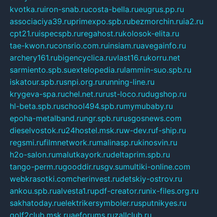
kvotka.ru
iron-snab.ru
costa-bella.ru
eugrus.pp.ru
associaciya39.ru
primexpo.spb.ru
bezmorchin.ru
ia2.ru
cpt21.ru
ispecspb.ru
regahost.ru
kolosok-elita.ru
tae-kwon.ru
consrio.com.ru
insiam.ru
avegainfo.ru
archery161.ru
bigencyclica.ru
vlast16.ru
korru.net
sarmiento.spb.su
extelopedia.ru
lammin-suo.spb.ru
iskatour.spb.ru
snpi.org.ru
running-line.ru
krygeva-spa.ru
chel.net.ru
rust-loco.ru
dugshop.ru
hl-beta.spb.ru
school494.spb.ru
mymubaby.ru
epoha-metalband.ru
ngr.spb.ru
rusgosnews.com
dieselvostok.ru
24hostel.msk.ru
w-dev.ru
f-ship.ru
regsmi.ru
filmnetwork.ru
malinasp.ru
kinosvin.ru
h2o-salon.ru
malutkayork.ru
deltaprim.spb.ru
tango-perm.ru
gooddir.ru
sgv.su
multiki-online.com
webkrasotki.com
cherinvest.ru
detskiy-ostrov.ru
ankou.spb.ru
alvesta1.ru
pdf-creator.ru
nix-files.org.ru
sakhatoday.ru
elektrikersymboler.ru
sputnikyes.ru
golf2club.msk.ru
aeforums.ru
zallclub.ru