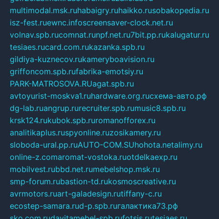
multimodal.msk.ru
habaigry.ru
haikko.ru
sobakopedia.ru
isz-fest.ru
ewnc.info
screensaver-clock.net.ru
volnav.spb.ru
comnat.ru
npf.net.ru
7bit.pp.ru
kalugatur.ru
tesiaes.ru
card.com.ru
kazanka.spb.ru
gildiya-kuznecov.ru
kameryboavision.ru
griffoncom.spb.ru
fabrika-emotsiy.ru
PARK-MATROSOVA.RU
agat.spb.ru
avtoyurist-moskva1.ru
hardware.org.ru
схема-авто.рф
dg-lab.ru
angrup.ru
recruiter.spb.ru
music8.spb.ru
krsk124.ru
kubok.spb.ru
romanofforex.ru
analitikaplus.ru
spyonline.ru
zosikamery.ru
sloboda-ural.pp.ru
AUTO-COM.SU
hohota.net
alimy.ru
online-z.com
aromat-vostoka.ru
otdelkaexp.ru
mobilvest.ru
bbd.net.ru
mebelshop.msk.ru
smp-forum.ru
bastion-td.ru
kosmoscreative.ru
avrmotors.ru
art-galadesign.ru
tiffany-c.ru
ecostep-samara.ru
d-p.spb.ru
галактика73.рф
sko.com.ru
davitamebel-spb.ru
fotsis.ru
tesiaes.ru