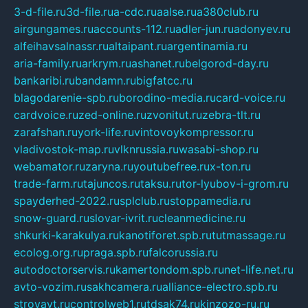
3-d-file.ru
3d-file.ru
a-cdc.ru
aalse.ru
a380club.ru
airgungames.ru
accounts-112.ru
adler-jun.ru
adonyev.ru
alfeihavsalnassr.ru
altaipant.ru
argentinamia.ru
aria-family.ru
arkrym.ru
ashanet.ru
belgorod-day.ru
bankaribi.ru
bandamn.ru
bigfatcc.ru
blagodarenie-spb.ru
borodino-media.ru
card-voice.ru
cardvoice.ru
zed-online.ru
zvonitut.ru
zebra-tlt.ru
zarafshan.ru
york-life.ru
vintovoykompressor.ru
vladivostok-map.ru
vlknrussia.ru
wasabi-shop.ru
webamator.ru
zaryna.ru
youtubefree.ru
x-ton.ru
trade-farm.ru
tajuncos.ru
taksu.ru
tor-lyubov-i-grom.ru
spayderhed-2022.ru
splclub.ru
stoppamedia.ru
snow-guard.ru
slovar-ivrit.ru
cleanmedicine.ru
shkurki-karakulya.ru
kanotiforet.spb.ru
tutmassage.ru
ecolog.org.ru
praga.spb.ru
falcorussia.ru
autodoctorservis.ru
kamertondom.spb.ru
net-life.net.ru
avto-vozim.ru
sakhcamera.ru
alliance-electro.spb.ru
stroyavt.ru
controlweb1.ru
tdsak74.ru
kinzozo-ru.ru