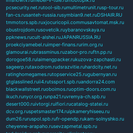
pcsecurity.net.ru
tool-sib.ru
multimetrunit.ru
sp-tour.ru
fan-cs.ru
santeh-russia.ru
symbian9.net.ru
DSHAIR.RU
tmmotors.spb.ru
xjocuricopii.com
musavtomat.msk.ru
obustrojdom.ru
sovetcik.ru
ybaranovskaya.ru
ppknews.ru
cult-alshei.ru
JAPANRUSSIA.RU
proekciyamebel.ru
imper-finans.ru
rim.org.ru
glamourai.ru
brassminus.ru
zabor-pro.ru
ftn.pp.ru
dorogoe58.ru
laimengpacker.ru
kuzova-zapchasti.ru
sageerp.ru
taxodrom.ru
dsrazvitie.ru
hardcity.net.ru
ratinghomegames.ru
topservice25.ru
gubernyan.ru
gtglasslined.ru
ii4.ru
tssport.spb.ru
andorra24.com
blackwallstreet.ru
oboimos.ru
optim-doors.com.ru
ikuch.ru
nycr.org.ru
npa21.ru
vremya-ch.spb.ru
desert000.ru
ivtorgi.ru
ifiori.ru
catalog-statei.ru
dcv.org.ru
spetsmaster174.ru
ipkameryhiseeu.ru
dum26.ru
ruspol.spb.ru
fr-opendp.ru
kam-solnyshko.ru
cheyenne-arapaho.ru
sevzapmetal.spb.ru