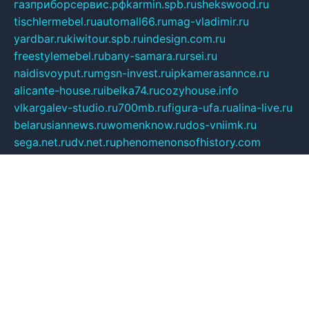
газприборсервис.рф
karmin.spb.ru
shekswood.ru
tischlermebel.ru
automall66.ru
mag-vladimir.ru
yardbar.ru
kiwitour.spb.ru
indesign.com.ru
freestylemebel.ru
bany-samara.ru
rsei.ru
naidisvoyput.ru
mgsn-invest.ru
ipkamerasannce.ru
alicante-house.ru
ibelka74.ru
cozyhouse.info
vlkargalev-studio.ru
700mb.ru
figura-ufa.ru
alina-live.ru
belarusiannews.ru
womenknow.ru
dos-vniimk.ru
sega.net.ru
dv.net.ru
phenomenonsofhistory.com
telesputnik.net.ru
wall.pp.ru
pylesosroidmi.ru
gtc-clan.ru
cligs.ru
bibikazap.ru
popova.org.ru
netwhistler.spb.ru
bellvil.ru
bonzon.ru
iss-vladik.ru
defiparis.net.ru
las-gryzas.ru
amku.ru
electednews.spb.ru
feather.org.ru
spar72.ru
tankiigri.ru
dominus.com.ru
ibtree.ru
sanykool.pp.ru
unixlib.org.ru
menatep.spb.ru
gartenterrassen.ru
printeka.ru
skvozilka.com.ru
parkovka-pub.ru
lovemobi.ru
art-ru.ru
emulatorz.com.ru
alucomp.com.ru
tatforum.com.ru