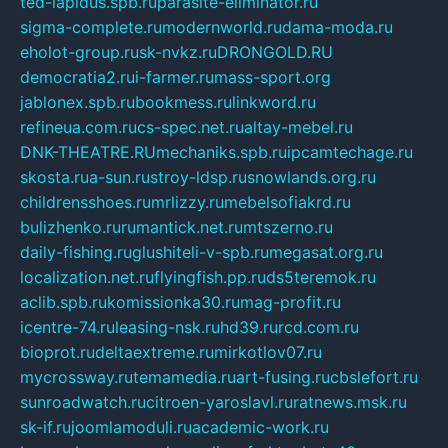
ted-lapidus.spb.ru
parasite-eliminator.ru
sigma-complete.ru
modernworld.ru
dama-moda.ru
eholot-group.ru
sk-nvkz.ru
DRONGOLD.RU
democratia2.ru
i-farmer.ru
mass-sport.org
jablonex.spb.ru
bookmess.ru
linkword.ru
refineua.com.ru
cs-spec.net.ru
altay-mebel.ru
DNK-THEATRE.RU
mechaniks.spb.ru
ipcamtechage.ru
skosta.ru
a-sun.ru
stroy-ldsp.ru
snowlands.org.ru
childrensshoes.ru
mrlizzy.ru
mebelsofiakrd.ru
bulizhenko.ru
rumantick.net.ru
mtszerno.ru
daily-fishing.ru
glushiteli-v-spb.ru
megasat.org.ru
localization.net.ru
flyingfish.pp.ru
ds5teremok.ru
aclib.spb.ru
komissionka30.ru
mag-profit.ru
icentre-74.ru
leasing-nsk.ru
hd39.ru
rcd.com.ru
bioprot.ru
deltaextreme.ru
mirkotlov07.ru
mycrossway.ru
temamedia.ru
art-fusing.ru
cbslefort.ru
sunroadwatch.ru
citroen-yaroslavl.ru
ratnews.msk.ru
sk-if.ru
joomlamoduli.ru
academic-work.ru