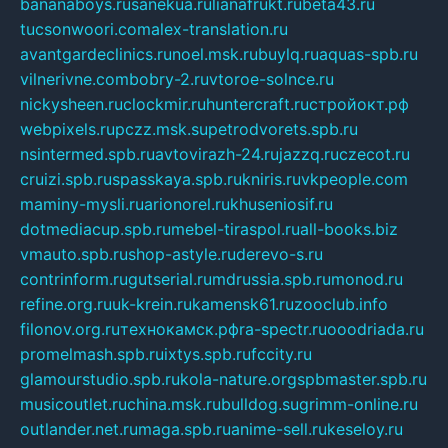
bananaboys.ru
sanekua.ru
lianafrukt.ru
beta43.ru
tucsonwoori.com
alex-translation.ru
avantgardeclinics.ru
noel.msk.ru
buylq.ru
aquas-spb.ru
vilnerivne.com
bobry-2.ru
vtoroe-solnce.ru
nickysheen.ru
clockmir.ru
huntercraft.ru
стройокт.рф
webpixels.ru
pczz.msk.su
petrodvorets.spb.ru
nsintermed.spb.ru
avtovirazh-24.ru
jazzq.ru
czecot.ru
cruizi.spb.ru
spasskaya.spb.ru
kniris.ru
vkpeople.com
maminy-mysli.ru
arionorel.ru
khuseniosif.ru
dotmediacup.spb.ru
mebel-tiraspol.ru
all-books.biz
vmauto.spb.ru
shop-astyle.ru
derevo-s.ru
contrinform.ru
gutserial.ru
mdrussia.spb.ru
monod.ru
refine.org.ru
uk-krein.ru
kamensk61.ru
zooclub.info
filonov.org.ru
технокамск.рф
ra-spectr.ru
ooodriada.ru
promelmash.spb.ru
ixtys.spb.ru
fccity.ru
glamourstudio.spb.ru
kola-nature.org
spbmaster.spb.ru
musicoutlet.ru
china.msk.ru
bulldog.su
grimm-online.ru
outlander.net.ru
maga.spb.ru
anime-sell.ru
keseloy.ru