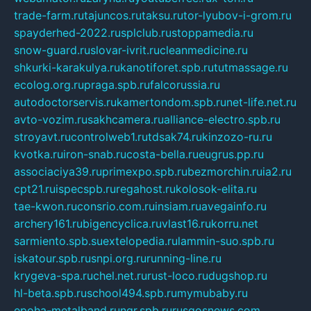
trade-farm.ru
tajuncos.ru
taksu.ru
tor-lyubov-i-grom.ru
spayderhed-2022.ru
splclub.ru
stoppamedia.ru
snow-guard.ru
slovar-ivrit.ru
cleanmedicine.ru
shkurki-karakulya.ru
kanotiforet.spb.ru
tutmassage.ru
ecolog.org.ru
praga.spb.ru
falcorussia.ru
autodoctorservis.ru
kamertondom.spb.ru
net-life.net.ru
avto-vozim.ru
sakhcamera.ru
alliance-electro.spb.ru
stroyavt.ru
controlweb1.ru
tdsak74.ru
kinzozo-ru.ru
kvotka.ru
iron-snab.ru
costa-bella.ru
eugrus.pp.ru
associaciya39.ru
primexpo.spb.ru
bezmorchin.ru
ia2.ru
cpt21.ru
ispecspb.ru
regahost.ru
kolosok-elita.ru
tae-kwon.ru
consrio.com.ru
insiam.ru
avegainfo.ru
archery161.ru
bigencyclica.ru
vlast16.ru
korru.net
sarmiento.spb.su
extelopedia.ru
lammin-suo.spb.ru
iskatour.spb.ru
snpi.org.ru
running-line.ru
krygeva-spa.ru
chel.net.ru
rust-loco.ru
dugshop.ru
hl-beta.spb.ru
school494.spb.ru
mymubaby.ru
epoha-metalband.ru
ngr.spb.ru
rusgosnews.com