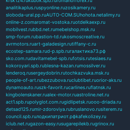
krsk124.ru
kubok.spb.ru
romanofforex.ru
analitikaplus.ru
spyonline.ru
zosikamery.ru
sloboda-ural.pp.ru
AUTO-COM.SU
hohota.net
alimy.ru
online-z.com
aromat-vostoka.ru
otdelkaexp.ru
mobilvest.ru
bbd.net.ru
mebelshop.msk.ru
smp-forum.ru
bastion-td.ru
kosmoscreative.ru
avrmotors.ru
art-galadesign.ru
tiffany-c.ru
ecostep-samara.ru
d-p.spb.ru
галактика73.рф
sko.com.ru
davitamebel-spb.ru
fotsis.ru
tesiaes.ru
kokoroyari.spb.ru
blesna-kazan.ru
mossilver.ru
lenderoq.ru
sergeydobrin.ru
tochkazvuka.msk.ru
people-of-art.ru
bezzubova.ru
clubtibet.ru
orior-aks.ru
dynamoauto.ru
szk-favorit.ru
carlines.ru
flatnsk.ru
kingbolenskaner.ru
alex-motor.ru
astroline.net.ru
act1.spb.ru
polyglot.com.ru
gidlipetsk.ru
ooo-driada.ru
detsad125.ru
mir-zdoroviya.ru
bruslanovo.ru
siterem.ru
council.spb.ru
лодкипатриот.рф
kafekolizey.ru
iclub.net.ru
gazon-easy.ru
sugarepilekb.ru
grinox.ru