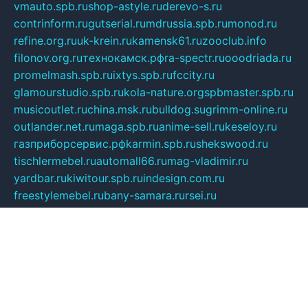
vmauto.spb.ru
shop-astyle.ru
derevo-s.ru
contrinform.ru
gutserial.ru
mdrussia.spb.ru
monod.ru
refine.org.ru
uk-krein.ru
kamensk61.ru
zooclub.info
filonov.org.ru
технокамск.рф
ra-spectr.ru
ooodriada.ru
promelmash.spb.ru
ixtys.spb.ru
fccity.ru
glamourstudio.spb.ru
kola-nature.org
spbmaster.spb.ru
musicoutlet.ru
china.msk.ru
bulldog.su
grimm-online.ru
outlander.net.ru
maga.spb.ru
anime-sell.ru
keseloy.ru
газприборсервис.рф
karmin.spb.ru
shekswood.ru
tischlermebel.ru
automall66.ru
mag-vladimir.ru
yardbar.ru
kiwitour.spb.ru
indesign.com.ru
freestylemebel.ru
bany-samara.ru
rsei.ru
naidisvoyput.ru
mgsn-invest.ru
ipkamerasannce.ru
alicante-house.ru
ibelka74.ru
cozyhouse.info
vlkargalev-studio.ru
700mb.ru
figura-ufa.ru
alina-live.ru
belarusiannews.ru
womenknow.ru
dos-vniimk.ru
sega.net.ru
dv.net.ru
phenomenonsofhistory.com
telesputnik.net.ru
wall.pp.ru
pylesosroidmi.ru