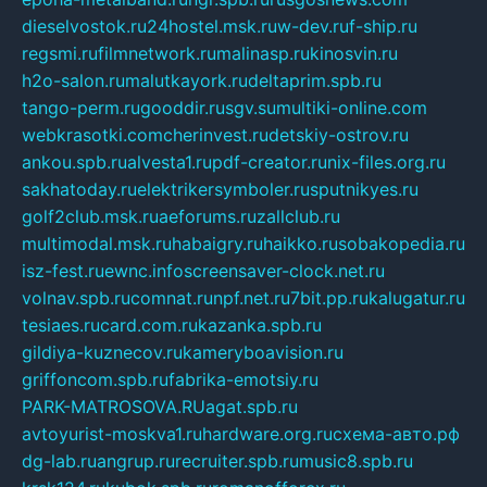
dieselvostok.ru
24hostel.msk.ru
w-dev.ru
f-ship.ru
regsmi.ru
filmnetwork.ru
malinasp.ru
kinosvin.ru
h2o-salon.ru
malutkayork.ru
deltaprim.spb.ru
tango-perm.ru
gooddir.ru
sgv.su
multiki-online.com
webkrasotki.com
cherinvest.ru
detskiy-ostrov.ru
ankou.spb.ru
alvesta1.ru
pdf-creator.ru
nix-files.org.ru
sakhatoday.ru
elektrikersymboler.ru
sputnikyes.ru
golf2club.msk.ru
aeforums.ru
zallclub.ru
multimodal.msk.ru
habaigry.ru
haikko.ru
sobakopedia.ru
isz-fest.ru
ewnc.info
screensaver-clock.net.ru
volnav.spb.ru
comnat.ru
npf.net.ru
7bit.pp.ru
kalugatur.ru
tesiaes.ru
card.com.ru
kazanka.spb.ru
gildiya-kuznecov.ru
kameryboavision.ru
griffoncom.spb.ru
fabrika-emotsiy.ru
PARK-MATROSOVA.RU
agat.spb.ru
avtoyurist-moskva1.ru
hardware.org.ru
схема-авто.рф
dg-lab.ru
angrup.ru
recruiter.spb.ru
music8.spb.ru