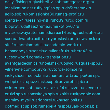
daily-fishing.ru
glushiteli-v-spb.ru
megasat.org.ru
localization.net.ru
flyingfish.pp.ru
ds5teremok.ru
aclib.spb.ru
komissionka30.ru
mag-profit.ru
icentre-74.ru
leasing-nsk.ru
hd39.ru
rcd.com.ru
bioprot.ru
deltaextreme.ru
mirkotlov07.ru
mycrossway.ru
temamedia.ru
art-fusing.ru
cbslefort.ru
sunroadwatch.ru
citroen-yaroslavl.ru
ratnews.msk.ru
sk-if.ru
joomlamoduli.ru
academic-work.ru
bananaboys.ru
sanekua.ru
lianafrukt.ru
beta43.ru
tucsonwoori.com
alex-translation.ru
avantgardeclinics.ru
noel.msk.ru
buylq.ru
aquas-spb.ru
vilnerivne.com
bobry-2.ru
vtoroe-solnce.ru
nickysheen.ru
clockmir.ru
huntercraft.ru
стройокт.рф
webpixels.ru
pczz.msk.su
petrodvorets.spb.ru
nsintermed.spb.ru
avtovirazh-24.ru
jazzq.ru
czecot.ru
cruizi.spb.ru
spasskaya.spb.ru
kniris.ru
vkpeople.com
maminy-mysli.ru
arionorel.ru
khuseniosif.ru
dotmediacup.spb.ru
mebel-tiraspol.ru
all-books.biz