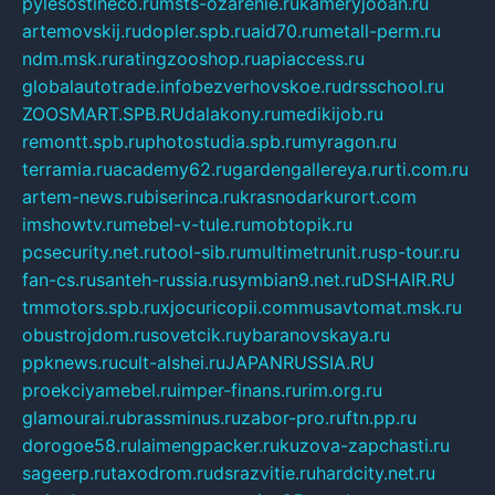
pylesostineco.ru
msts-ozarenie.ru
kameryjooan.ru
artemovskij.ru
dopler.spb.ru
aid70.ru
metall-perm.ru
ndm.msk.ru
ratingzooshop.ru
apiaccess.ru
globalautotrade.info
bezverhovskoe.ru
drsschool.ru
ZOOSMART.SPB.RU
dalakony.ru
medikijob.ru
remontt.spb.ru
photostudia.spb.ru
myragon.ru
terramia.ru
academy62.ru
gardengallereya.ru
rti.com.ru
artem-news.ru
biserinca.ru
krasnodarkurort.com
imshowtv.ru
mebel-v-tule.ru
mobtopik.ru
pcsecurity.net.ru
tool-sib.ru
multimetrunit.ru
sp-tour.ru
fan-cs.ru
santeh-russia.ru
symbian9.net.ru
DSHAIR.RU
tmmotors.spb.ru
xjocuricopii.com
musavtomat.msk.ru
obustrojdom.ru
sovetcik.ru
ybaranovskaya.ru
ppknews.ru
cult-alshei.ru
JAPANRUSSIA.RU
proekciyamebel.ru
imper-finans.ru
rim.org.ru
glamourai.ru
brassminus.ru
zabor-pro.ru
ftn.pp.ru
dorogoe58.ru
laimengpacker.ru
kuzova-zapchasti.ru
sageerp.ru
taxodrom.ru
dsrazvitie.ru
hardcity.net.ru