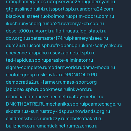
ratinghomegames.ru
topservice25.ru
gubernyan.ru
gtglasslined.ru
ii4.ru
tssport.spb.ru
andorra24.com
blackwallstreet.ru
oboimos.ru
optim-doors.com.ru
ikuch.ru
nycr.org.ru
npa21.ru
vremya-ch.spb.ru
desert000.ru
ivtorgi.ru
ifiori.ru
catalog-statei.ru
dcv.org.ru
spetsmaster174.ru
ipkameryhiseeu.ru
dum26.ru
ruspol.spb.ru
fr-opendp.ru
kam-solnyshko.ru
cheyenne-arapaho.ru
sevzapmetal.spb.ru
ted-lapidus.spb.ru
parasite-eliminator.ru
sigma-complete.ru
modernworld.ru
dama-moda.ru
eholot-group.ru
sk-nvkz.ru
DRONGOLD.RU
democratia2.ru
i-farmer.ru
mass-sport.org
jablonex.spb.ru
bookmess.ru
linkword.ru
refineua.com.ru
cs-spec.net.ru
altay-mebel.ru
DNK-THEATRE.RU
mechaniks.spb.ru
ipcamtechage.ru
skosta.ru
a-sun.ru
stroy-ldsp.ru
snowlands.org.ru
childrensshoes.ru
mrlizzy.ru
mebelsofiakrd.ru
bulizhenko.ru
rumantick.net.ru
mtszerno.ru