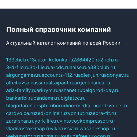
Полный справочник компаний
Актуальный каталог компаний по всей России
133chel.ru
13autor-kolonka.ru
2864420.ru
2rich.ru
3-d-file.ru
3d-file.ru
a-cdc.ru
aalse.ru
a380club.ru
airgungames.ru
accounts-112.ru
adler-jun.ru
adonyev.ru
alfeihavsalnassr.ru
altaipant.ru
argentinamia.ru
aria-family.ru
arkrym.ru
ashanet.ru
belgorod-day.ru
bankaribi.ru
bandamn.ru
bigfatcc.ru
blagodarenie-spb.ru
borodino-media.ru
card-voice.ru
cardvoice.ru
zed-online.ru
zvonitut.ru
zebra-tlt.ru
zarafshan.ru
york-life.ru
vintovoykompressor.ru
vladivostok-map.ru
vlknrussia.ru
wasabi-shop.ru
webamator.ru
zaryna.ru
youtubefree.ru
x-ton.ru