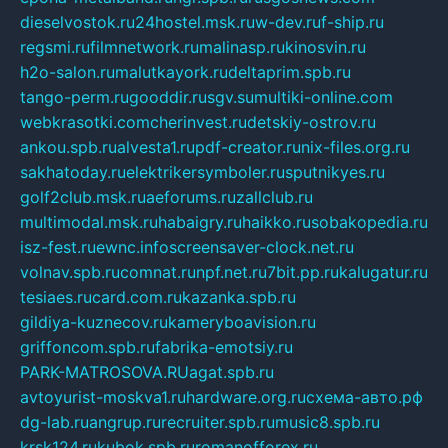
dieselvostok.ru
24hostel.msk.ru
w-dev.ru
f-ship.ru
regsmi.ru
filmnetwork.ru
malinasp.ru
kinosvin.ru
h2o-salon.ru
malutkayork.ru
deltaprim.spb.ru
tango-perm.ru
gooddir.ru
sgv.su
multiki-online.com
webkrasotki.com
cherinvest.ru
detskiy-ostrov.ru
ankou.spb.ru
alvesta1.ru
pdf-creator.ru
nix-files.org.ru
sakhatoday.ru
elektrikersymboler.ru
sputnikyes.ru
golf2club.msk.ru
aeforums.ru
zallclub.ru
multimodal.msk.ru
habaigry.ru
haikko.ru
sobakopedia.ru
isz-fest.ru
ewnc.info
screensaver-clock.net.ru
volnav.spb.ru
comnat.ru
npf.net.ru
7bit.pp.ru
kalugatur.ru
tesiaes.ru
card.com.ru
kazanka.spb.ru
gildiya-kuznecov.ru
kameryboavision.ru
griffoncom.spb.ru
fabrika-emotsiy.ru
PARK-MATROSOVA.RU
agat.spb.ru
avtoyurist-moskva1.ru
hardware.org.ru
схема-авто.рф
dg-lab.ru
angrup.ru
recruiter.spb.ru
music8.spb.ru
krsk124.ru
kubok.spb.ru
romanofforex.ru