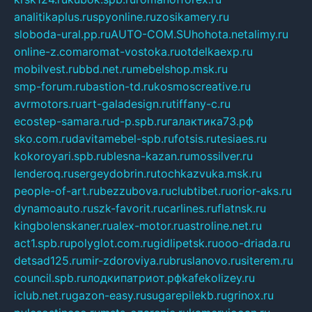
analitikaplus.ru
spyonline.ru
zosikamery.ru
sloboda-ural.pp.ru
AUTO-COM.SU
hohota.net
alimy.ru
online-z.com
aromat-vostoka.ru
otdelkaexp.ru
mobilvest.ru
bbd.net.ru
mebelshop.msk.ru
smp-forum.ru
bastion-td.ru
kosmoscreative.ru
avrmotors.ru
art-galadesign.ru
tiffany-c.ru
ecostep-samara.ru
d-p.spb.ru
галактика73.рф
sko.com.ru
davitamebel-spb.ru
fotsis.ru
tesiaes.ru
kokoroyari.spb.ru
blesna-kazan.ru
mossilver.ru
lenderoq.ru
sergeydobrin.ru
tochkazvuka.msk.ru
people-of-art.ru
bezzubova.ru
clubtibet.ru
orior-aks.ru
dynamoauto.ru
szk-favorit.ru
carlines.ru
flatnsk.ru
kingbolenskaner.ru
alex-motor.ru
astroline.net.ru
act1.spb.ru
polyglot.com.ru
gidlipetsk.ru
ooo-driada.ru
detsad125.ru
mir-zdoroviya.ru
bruslanovo.ru
siterem.ru
council.spb.ru
лодкипатриот.рф
kafekolizey.ru
iclub.net.ru
gazon-easy.ru
sugarepilekb.ru
grinox.ru