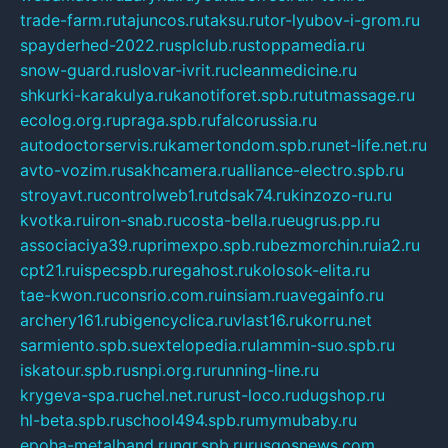
trade-farm.ru
tajuncos.ru
taksu.ru
tor-lyubov-i-grom.ru
spayderhed-2022.ru
splclub.ru
stoppamedia.ru
snow-guard.ru
slovar-ivrit.ru
cleanmedicine.ru
shkurki-karakulya.ru
kanotiforet.spb.ru
tutmassage.ru
ecolog.org.ru
praga.spb.ru
falcorussia.ru
autodoctorservis.ru
kamertondom.spb.ru
net-life.net.ru
avto-vozim.ru
sakhcamera.ru
alliance-electro.spb.ru
stroyavt.ru
controlweb1.ru
tdsak74.ru
kinzozo-ru.ru
kvotka.ru
iron-snab.ru
costa-bella.ru
eugrus.pp.ru
associaciya39.ru
primexpo.spb.ru
bezmorchin.ru
ia2.ru
cpt21.ru
ispecspb.ru
regahost.ru
kolosok-elita.ru
tae-kwon.ru
consrio.com.ru
insiam.ru
avegainfo.ru
archery161.ru
bigencyclica.ru
vlast16.ru
korru.net
sarmiento.spb.su
extelopedia.ru
lammin-suo.spb.ru
iskatour.spb.ru
snpi.org.ru
running-line.ru
krygeva-spa.ru
chel.net.ru
rust-loco.ru
dugshop.ru
hl-beta.spb.ru
school494.spb.ru
mymubaby.ru
epoha-metalband.ru
ngr.spb.ru
rusgosnews.com