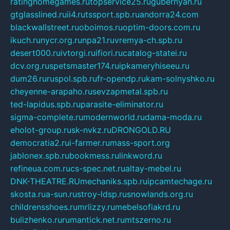
ratinghomegames.ru
topservice25.ru
gubernyan.ru
gtglasslined.ru
ii4.ru
tssport.spb.ru
andorra24.com
blackwallstreet.ru
oboimos.ru
optim-doors.com.ru
ikuch.ru
nycr.org.ru
npa21.ru
vremya-ch.spb.ru
desert000.ru
ivtorgi.ru
ifiori.ru
catalog-statei.ru
dcv.org.ru
spetsmaster174.ru
ipkameryhiseeu.ru
dum26.ru
ruspol.spb.ru
fr-opendp.ru
kam-solnyshko.ru
cheyenne-arapaho.ru
sevzapmetal.spb.ru
ted-lapidus.spb.ru
parasite-eliminator.ru
sigma-complete.ru
modernworld.ru
dama-moda.ru
eholot-group.ru
sk-nvkz.ru
DRONGOLD.RU
democratia2.ru
i-farmer.ru
mass-sport.org
jablonex.spb.ru
bookmess.ru
linkword.ru
refineua.com.ru
cs-spec.net.ru
altay-mebel.ru
DNK-THEATRE.RU
mechaniks.spb.ru
ipcamtechage.ru
skosta.ru
a-sun.ru
stroy-ldsp.ru
snowlands.org.ru
childrensshoes.ru
mrlizzy.ru
mebelsofiakrd.ru
bulizhenko.ru
rumantick.net.ru
mtszerno.ru