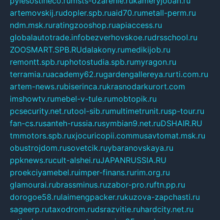
pylesostineco.ru
msts-ozarenie.ru
kameryjooan.ru
artemovskij.ru
dopler.spb.ru
aid70.ru
metall-perm.ru
ndm.msk.ru
ratingzooshop.ru
apiaccess.ru
globalautotrade.info
bezverhovskoe.ru
drsschool.ru
ZOOSMART.SPB.RU
dalakony.ru
medikijob.ru
remontt.spb.ru
photostudia.spb.ru
myragon.ru
terramia.ru
academy62.ru
gardengallereya.ru
rti.com.ru
artem-news.ru
biserinca.ru
krasnodarkurort.com
imshowtv.ru
mebel-v-tule.ru
mobtopik.ru
pcsecurity.net.ru
tool-sib.ru
multimetrunit.ru
sp-tour.ru
fan-cs.ru
santeh-russia.ru
symbian9.net.ru
DSHAIR.RU
tmmotors.spb.ru
xjocuricopii.com
musavtomat.msk.ru
obustrojdom.ru
sovetcik.ru
ybaranovskaya.ru
ppknews.ru
cult-alshei.ru
JAPANRUSSIA.RU
proekciyamebel.ru
imper-finans.ru
rim.org.ru
glamourai.ru
brassminus.ru
zabor-pro.ru
ftn.pp.ru
dorogoe58.ru
laimengpacker.ru
kuzova-zapchasti.ru
sageerp.ru
taxodrom.ru
dsrazvitie.ru
hardcity.net.ru