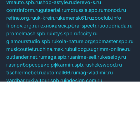
vmauto.spb.ru
shop-astyle.ru
derevo-s.ru
contrinform.ru
gutserial.ru
mdrussia.spb.ru
monod.ru
refine.org.ru
uk-krein.ru
kamensk61.ru
zooclub.info
filonov.org.ru
технокамск.рф
ra-spectr.ru
ooodriada.ru
promelmash.spb.ru
ixtys.spb.ru
fccity.ru
glamourstudio.spb.ru
kola-nature.org
spbmaster.spb.ru
musicoutlet.ru
china.msk.ru
bulldog.su
grimm-online.ru
outlander.net.ru
maga.spb.ru
anime-sell.ru
keseloy.ru
газприборсервис.рф
karmin.spb.ru
shekswood.ru
tischlermebel.ru
automall66.ru
mag-vladimir.ru
yardbar.ru
kiwitour.spb.ru
indesign.com.ru
freestylemebel.ru
bany-samara.ru
rsei.ru
naidisvoyput.ru
mgsn-invest.ru
ipkamerasannce.ru
alicante-house.ru
ibelka74.ru
cozyhouse.info
vlkargalev-studio.ru
700mb.ru
figura-ufa.ru
alina-live.ru
belarusiannews.ru
womenknow.ru
dos-vniimk.ru
sega.net.ru
dv.net.ru
phenomenonsofhistory.com
telesputnik.net.ru
wall.pp.ru
pylesosroidmi.ru