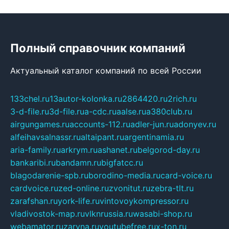
Полный справочник компаний
Актуальный каталог компаний по всей России
133chel.ru
13autor-kolonka.ru
2864420.ru
2rich.ru
3-d-file.ru
3d-file.ru
a-cdc.ru
aalse.ru
a380club.ru
airgungames.ru
accounts-112.ru
adler-jun.ru
adonyev.ru
alfeihavsalnassr.ru
altaipant.ru
argentinamia.ru
aria-family.ru
arkrym.ru
ashanet.ru
belgorod-day.ru
bankaribi.ru
bandamn.ru
bigfatcc.ru
blagodarenie-spb.ru
borodino-media.ru
card-voice.ru
cardvoice.ru
zed-online.ru
zvonitut.ru
zebra-tlt.ru
zarafshan.ru
york-life.ru
vintovoykompressor.ru
vladivostok-map.ru
vlknrussia.ru
wasabi-shop.ru
webamator.ru
zaryna.ru
youtubefree.ru
x-ton.ru