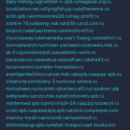
daily-fishing.ru
glushiteli-v-spb.ru
megasat.org.ru
localization.net.ru
flyingfish.pp.ru
ds5teremok.ru
aclib.spb.ru
komissionka30.ru
mag-profit.ru
icentre-74.ru
leasing-nsk.ru
hd39.ru
rcd.com.ru
bioprot.ru
deltaextreme.ru
mirkotlov07.ru
mycrossway.ru
temamedia.ru
art-fusing.ru
cbslefort.ru
sunroadwatch.ru
citroen-yaroslavl.ru
ratnews.msk.ru
sk-if.ru
joomlamoduli.ru
academic-work.ru
bananaboys.ru
sanekua.ru
lianafrukt.ru
beta43.ru
tucsonwoori.com
alex-translation.ru
avantgardeclinics.ru
noel.msk.ru
buylq.ru
aquas-spb.ru
vilnerivne.com
bobry-2.ru
vtoroe-solnce.ru
nickysheen.ru
clockmir.ru
huntercraft.ru
стройокт.рф
webpixels.ru
pczz.msk.su
petrodvorets.spb.ru
nsintermed.spb.ru
avtovirazh-24.ru
jazzq.ru
czecot.ru
cruizi.spb.ru
spasskaya.spb.ru
kniris.ru
vkpeople.com
maminy-mysli.ru
arionorel.ru
khuseniosif.ru
dotmediacup.spb.ru
mebel-tiraspol.ru
all-books.biz