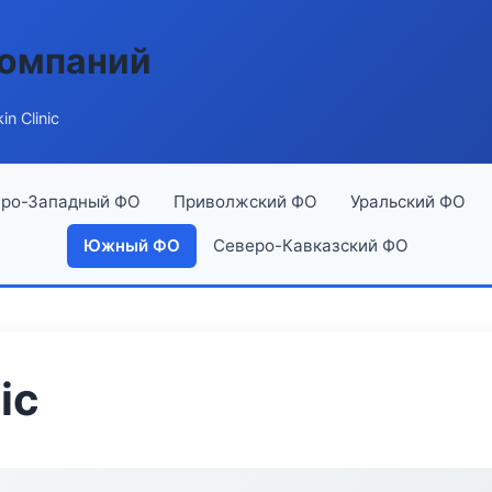
компаний
n Clinic
ро-Западный ФО
Приволжский ФО
Уральский ФО
Южный ФО
Северо-Кавказский ФО
ic