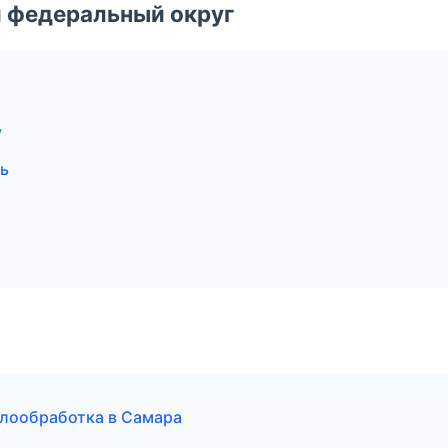
 федеральный округ
у
ь
ллообработка в Самара