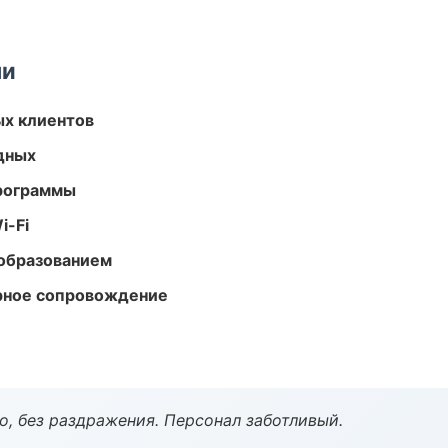
ми
ых клиентов
одных
программы
i-Fi
образованием
урное сопровождение
, без раздражения. Персонал заботливый.