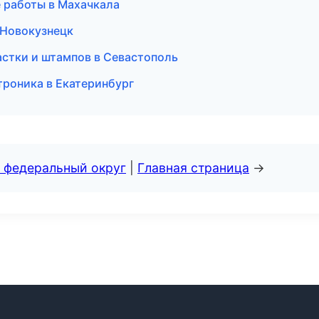
е работы в Махачкала
в Новокузнецк
настки и штампов в Севастополь
троника в Екатеринбург
 федеральный округ
|
Главная страница
→