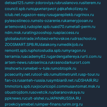
detsad125.ru
mir-zdoroviya.ru
bruslanovo.ru
siterem.ru
council.spb.ru
лодкипатриот.рф
kafekolizey.ru
iclub.net.ru
gazon-easy.ru
sugarepilekb.ru
grinox.ru
pylesostineco.ru
msts-ozarenie.ru
kameryjooan.ru
artemovskij.ru
dopler.spb.ru
aid70.ru
metall-perm.ru
ndm.msk.ru
ratingzooshop.ru
apiaccess.ru
globalautotrade.info
bezverhovskoe.ru
drsschool.ru
ZOOSMART.SPB.RU
dalakony.ru
medikijob.ru
remontt.spb.ru
photostudia.spb.ru
myragon.ru
terramia.ru
academy62.ru
gardengallereya.ru
rti.com.ru
artem-news.ru
biserinca.ru
krasnodarkurort.com
imshowtv.ru
mebel-v-tule.ru
mobtopik.ru
pcsecurity.net.ru
tool-sib.ru
multimetrunit.ru
sp-tour.ru
fan-cs.ru
santeh-russia.ru
symbian9.net.ru
DSHAIR.RU
tmmotors.spb.ru
xjocuricopii.com
musavtomat.msk.ru
obustrojdom.ru
sovetcik.ru
ybaranovskaya.ru
ppknews.ru
cult-alshei.ru
JAPANRUSSIA.RU
proekciyamebel.ru
imper-finans.ru
rim.org.ru