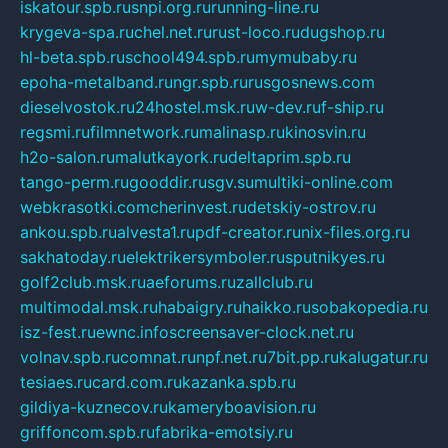
iskatour.spb.ru
snpi.org.ru
running-line.ru
krygeva-spa.ru
chel.net.ru
rust-loco.ru
dugshop.ru
hl-beta.spb.ru
school494.spb.ru
mymubaby.ru
epoha-metalband.ru
ngr.spb.ru
rusgosnews.com
dieselvostok.ru
24hostel.msk.ru
w-dev.ru
f-ship.ru
regsmi.ru
filmnetwork.ru
malinasp.ru
kinosvin.ru
h2o-salon.ru
malutkayork.ru
deltaprim.spb.ru
tango-perm.ru
gooddir.ru
sgv.su
multiki-online.com
webkrasotki.com
cherinvest.ru
detskiy-ostrov.ru
ankou.spb.ru
alvesta1.ru
pdf-creator.ru
nix-files.org.ru
sakhatoday.ru
elektrikersymboler.ru
sputnikyes.ru
golf2club.msk.ru
aeforums.ru
zallclub.ru
multimodal.msk.ru
habaigry.ru
haikko.ru
sobakopedia.ru
isz-fest.ru
ewnc.info
screensaver-clock.net.ru
volnav.spb.ru
comnat.ru
npf.net.ru
7bit.pp.ru
kalugatur.ru
tesiaes.ru
card.com.ru
kazanka.spb.ru
gildiya-kuznecov.ru
kameryboavision.ru
griffoncom.spb.ru
fabrika-emotsiy.ru