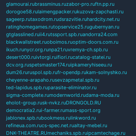
glamourai.ru
brassminus.ru
zabor-pro.ru
ftn.pp.ru
dorogoe58.ru
laimengpacker.ru
kuzova-zapchasti.ru
sageerp.ru
taxodrom.ru
dsrazvitie.ru
hardcity.net.ru
ratinghomegames.ru
topservice25.ru
gubernyan.ru
gtglasslined.ru
ii4.ru
tssport.spb.ru
andorra24.com
blackwallstreet.ru
oboimos.ru
optim-doors.com.ru
ikuch.ru
nycr.org.ru
npa21.ru
vremya-ch.spb.ru
desert000.ru
ivtorgi.ru
ifiori.ru
catalog-statei.ru
dcv.org.ru
spetsmaster174.ru
ipkameryhiseeu.ru
dum26.ru
ruspol.spb.ru
fr-opendp.ru
kam-solnyshko.ru
cheyenne-arapaho.ru
sevzapmetal.spb.ru
ted-lapidus.spb.ru
parasite-eliminator.ru
sigma-complete.ru
modernworld.ru
dama-moda.ru
eholot-group.ru
sk-nvkz.ru
DRONGOLD.RU
democratia2.ru
i-farmer.ru
mass-sport.org
jablonex.spb.ru
bookmess.ru
linkword.ru
refineua.com.ru
cs-spec.net.ru
altay-mebel.ru
DNK-THEATRE.RU
mechaniks.spb.ru
ipcamtechage.ru