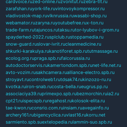
cardvoice.ru
zed-online.ru
zvonitut.ru
zebra-tlt.ru
zarafshan.ru
york-life.ru
vintovoykompressor.ru
vladivostok-map.ru
vlknrussia.ru
wasabi-shop.ru
webamator.ru
zaryna.ru
youtubefree.ru
x-ton.ru
trade-farm.ru
tajuncos.ru
taksu.ru
tor-lyubov-i-grom.ru
spayderhed-2022.ru
splclub.ru
stoppamedia.ru
snow-guard.ru
slovar-ivrit.ru
cleanmedicine.ru
shkurki-karakulya.ru
kanotiforet.spb.ru
tutmassage.ru
ecolog.org.ru
praga.spb.ru
falcorussia.ru
autodoctorservis.ru
kamertondom.spb.ru
net-life.net.ru
avto-vozim.ru
sakhcamera.ru
alliance-electro.spb.ru
stroyavt.ru
controlweb1.ru
tdsak74.ru
kinzozo-ru.ru
kvotka.ru
iron-snab.ru
costa-bella.ru
eugrus.pp.ru
associaciya39.ru
primexpo.spb.ru
bezmorchin.ru
ia2.ru
cpt21.ru
ispecspb.ru
regahost.ru
kolosok-elita.ru
tae-kwon.ru
consrio.com.ru
insiam.ru
avegainfo.ru
archery161.ru
bigencyclica.ru
vlast16.ru
korru.net
sarmiento.spb.su
extelopedia.ru
lammin-suo.spb.ru