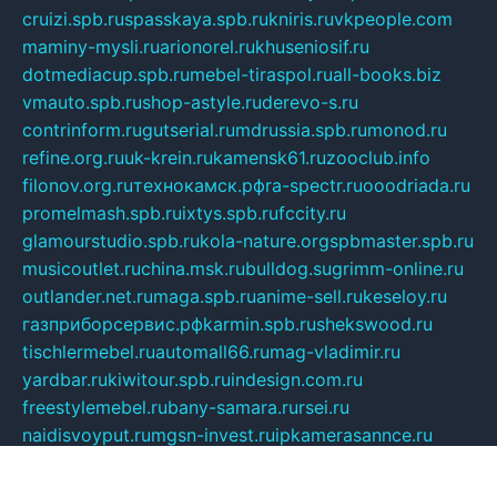
cruizi.spb.ru
spasskaya.spb.ru
kniris.ru
vkpeople.com
maminy-mysli.ru
arionorel.ru
khuseniosif.ru
dotmediacup.spb.ru
mebel-tiraspol.ru
all-books.biz
vmauto.spb.ru
shop-astyle.ru
derevo-s.ru
contrinform.ru
gutserial.ru
mdrussia.spb.ru
monod.ru
refine.org.ru
uk-krein.ru
kamensk61.ru
zooclub.info
filonov.org.ru
технокамск.рф
ra-spectr.ru
ooodriada.ru
promelmash.spb.ru
ixtys.spb.ru
fccity.ru
glamourstudio.spb.ru
kola-nature.org
spbmaster.spb.ru
musicoutlet.ru
china.msk.ru
bulldog.su
grimm-online.ru
outlander.net.ru
maga.spb.ru
anime-sell.ru
keseloy.ru
газприборсервис.рф
karmin.spb.ru
shekswood.ru
tischlermebel.ru
automall66.ru
mag-vladimir.ru
yardbar.ru
kiwitour.spb.ru
indesign.com.ru
freestylemebel.ru
bany-samara.ru
rsei.ru
naidisvoyput.ru
mgsn-invest.ru
ipkamerasannce.ru
alicante-house.ru
ibelka74.ru
cozyhouse.info
vlkargalev-studio.ru
700mb.ru
figura-ufa.ru
alina-live.ru