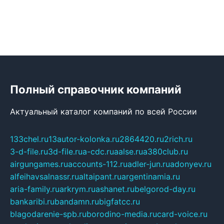
Полный справочник компаний
Актуальный каталог компаний по всей России
133chel.ru
13autor-kolonka.ru
2864420.ru
2rich.ru
3-d-file.ru
3d-file.ru
a-cdc.ru
aalse.ru
a380club.ru
airgungames.ru
accounts-112.ru
adler-jun.ru
adonyev.ru
alfeihavsalnassr.ru
altaipant.ru
argentinamia.ru
aria-family.ru
arkrym.ru
ashanet.ru
belgorod-day.ru
bankaribi.ru
bandamn.ru
bigfatcc.ru
blagodarenie-spb.ru
borodino-media.ru
card-voice.ru