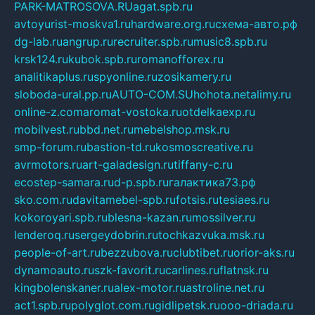
PARK-MATROSOVA.RU
agat.spb.ru
avtoyurist-moskva1.ru
hardware.org.ru
схема-авто.рф
dg-lab.ru
angrup.ru
recruiter.spb.ru
music8.spb.ru
krsk124.ru
kubok.spb.ru
romanofforex.ru
analitikaplus.ru
spyonline.ru
zosikamery.ru
sloboda-ural.pp.ru
AUTO-COM.SU
hohota.net
alimy.ru
online-z.com
aromat-vostoka.ru
otdelkaexp.ru
mobilvest.ru
bbd.net.ru
mebelshop.msk.ru
smp-forum.ru
bastion-td.ru
kosmoscreative.ru
avrmotors.ru
art-galadesign.ru
tiffany-c.ru
ecostep-samara.ru
d-p.spb.ru
галактика73.рф
sko.com.ru
davitamebel-spb.ru
fotsis.ru
tesiaes.ru
kokoroyari.spb.ru
blesna-kazan.ru
mossilver.ru
lenderoq.ru
sergeydobrin.ru
tochkazvuka.msk.ru
people-of-art.ru
bezzubova.ru
clubtibet.ru
orior-aks.ru
dynamoauto.ru
szk-favorit.ru
carlines.ru
flatnsk.ru
kingbolenskaner.ru
alex-motor.ru
astroline.net.ru
act1.spb.ru
polyglot.com.ru
gidlipetsk.ru
ooo-driada.ru