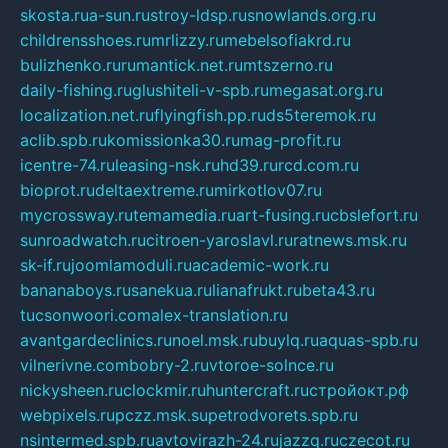
skosta.ru
a-sun.ru
stroy-ldsp.ru
snowlands.org.ru
childrensshoes.ru
mrlizzy.ru
mebelsofiakrd.ru
bulizhenko.ru
rumantick.net.ru
mtszerno.ru
daily-fishing.ru
glushiteli-v-spb.ru
megasat.org.ru
localization.net.ru
flyingfish.pp.ru
ds5teremok.ru
aclib.spb.ru
komissionka30.ru
mag-profit.ru
icentre-74.ru
leasing-nsk.ru
hd39.ru
rcd.com.ru
bioprot.ru
deltaextreme.ru
mirkotlov07.ru
mycrossway.ru
temamedia.ru
art-fusing.ru
cbslefort.ru
sunroadwatch.ru
citroen-yaroslavl.ru
ratnews.msk.ru
sk-if.ru
joomlamoduli.ru
academic-work.ru
bananaboys.ru
sanekua.ru
lianafrukt.ru
beta43.ru
tucsonwoori.com
alex-translation.ru
avantgardeclinics.ru
noel.msk.ru
buylq.ru
aquas-spb.ru
vilnerivne.com
bobry-2.ru
vtoroe-solnce.ru
nickysheen.ru
clockmir.ru
huntercraft.ru
стройокт.рф
webpixels.ru
pczz.msk.su
petrodvorets.spb.ru
nsintermed.spb.ru
avtovirazh-24.ru
jazzq.ru
czecot.ru