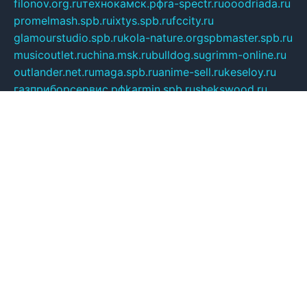
filonov.org.ru
технокамск.рф
ra-spectr.ru
ooodriada.ru
promelmash.spb.ru
ixtys.spb.ru
fccity.ru
glamourstudio.spb.ru
kola-nature.org
spbmaster.spb.ru
musicoutlet.ru
china.msk.ru
bulldog.su
grimm-online.ru
outlander.net.ru
maga.spb.ru
anime-sell.ru
keseloy.ru
газприборсервис.рф
karmin.spb.ru
shekswood.ru
tischlermebel.ru
automall66.ru
mag-vladimir.ru
yardbar.ru
kiwitour.spb.ru
indesign.com.ru
freestylemebel.ru
bany-samara.ru
rsei.ru
naidisvoyput.ru
mgsn-invest.ru
ipkamerasannce.ru
alicante-house.ru
ibelka74.ru
cozyhouse.info
vlkargalev-studio.ru
700mb.ru
figura-ufa.ru
alina-live.ru
belarusiannews.ru
womenknow.ru
dos-vniimk.ru
sega.net.ru
dv.net.ru
phenomenonsofhistory.com
telesputnik.net.ru
wall.pp.ru
pylesosroidmi.ru
gtc-clan.ru
cligs.ru
bibikazap.ru
popova.org.ru
netwhistler.spb.ru
bellvil.ru
bonzon.ru
iss-vladik.ru
defiparis.net.ru
las-gryzas.ru
amku.ru