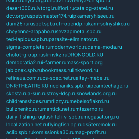
ikuch.ru
nycr.org.ru
npa21.ru
vremya-ch.spb.ru
desert000.ru
ivtorgi.ru
ifiori.ru
catalog-statei.ru
dcv.org.ru
spetsmaster174.ru
ipkameryhiseeu.ru
dum26.ru
ruspol.spb.ru
fr-opendp.ru
kam-solnyshko.ru
cheyenne-arapaho.ru
sevzapmetal.spb.ru
ted-lapidus.spb.ru
parasite-eliminator.ru
sigma-complete.ru
modernworld.ru
dama-moda.ru
eholot-group.ru
sk-nvkz.ru
DRONGOLD.RU
democratia2.ru
i-farmer.ru
mass-sport.org
jablonex.spb.ru
bookmess.ru
linkword.ru
refineua.com.ru
cs-spec.net.ru
altay-mebel.ru
DNK-THEATRE.RU
mechaniks.spb.ru
ipcamtechage.ru
skosta.ru
a-sun.ru
stroy-ldsp.ru
snowlands.org.ru
childrensshoes.ru
mrlizzy.ru
mebelsofiakrd.ru
bulizhenko.ru
rumantick.net.ru
mtszerno.ru
daily-fishing.ru
glushiteli-v-spb.ru
megasat.org.ru
localization.net.ru
flyingfish.pp.ru
ds5teremok.ru
aclib.spb.ru
komissionka30.ru
mag-profit.ru