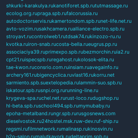
shkurki-karakulya.ru
kanotiforet.spb.ru
tutmassage.ru
ecolog.org.ru
praga.spb.ru
falcorussia.ru
autodoctorservis.ru
kamertondom.spb.ru
net-life.net.ru
avto-vozim.ru
sakhcamera.ru
alliance-electro.spb.ru
stroyavt.ru
controlweb1.ru
tdsak74.ru
kinzozo-ru.ru
kvotka.ru
iron-snab.ru
costa-bella.ru
eugrus.pp.ru
associaciya39.ru
primexpo.spb.ru
bezmorchin.ru
ia2.ru
cpt21.ru
ispecspb.ru
regahost.ru
kolosok-elita.ru
tae-kwon.ru
consrio.com.ru
insiam.ru
avegainfo.ru
archery161.ru
bigencyclica.ru
vlast16.ru
korru.net
sarmiento.spb.su
extelopedia.ru
lammin-suo.spb.ru
iskatour.spb.ru
snpi.org.ru
running-line.ru
krygeva-spa.ru
chel.net.ru
rust-loco.ru
dugshop.ru
hl-beta.spb.ru
school494.spb.ru
mymubaby.ru
epoha-metalband.ru
ngr.spb.ru
rusgosnews.com
dieselvostok.ru
24hostel.msk.ru
w-dev.ru
f-ship.ru
regsmi.ru
filmnetwork.ru
malinasp.ru
kinosvin.ru
h2o-salon.ru
malutkayork.ru
deltaprim.spb.ru