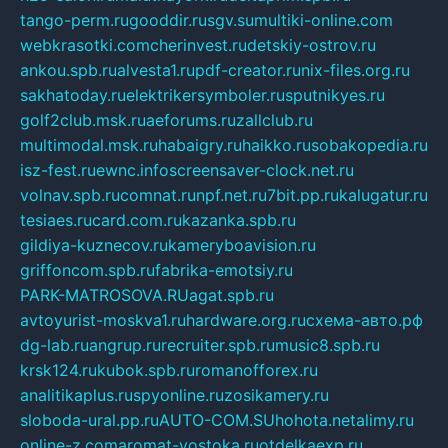
tango-perm.ru
gooddir.ru
sgv.su
multiki-online.com
webkrasotki.com
cherinvest.ru
detskiy-ostrov.ru
ankou.spb.ru
alvesta1.ru
pdf-creator.ru
nix-files.org.ru
sakhatoday.ru
elektrikersymboler.ru
sputnikyes.ru
golf2club.msk.ru
aeforums.ru
zallclub.ru
multimodal.msk.ru
habaigry.ru
haikko.ru
sobakopedia.ru
isz-fest.ru
ewnc.info
screensaver-clock.net.ru
volnav.spb.ru
comnat.ru
npf.net.ru
7bit.pp.ru
kalugatur.ru
tesiaes.ru
card.com.ru
kazanka.spb.ru
gildiya-kuznecov.ru
kameryboavision.ru
griffoncom.spb.ru
fabrika-emotsiy.ru
PARK-MATROSOVA.RU
agat.spb.ru
avtoyurist-moskva1.ru
hardware.org.ru
схема-авто.рф
dg-lab.ru
angrup.ru
recruiter.spb.ru
music8.spb.ru
krsk124.ru
kubok.spb.ru
romanofforex.ru
analitikaplus.ru
spyonline.ru
zosikamery.ru
sloboda-ural.pp.ru
AUTO-COM.SU
hohota.net
alimy.ru
online-z.com
aromat-vostoka.ru
otdelkaexp.ru