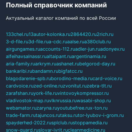
Полный справочник компаний
Актуальный каталог компаний по всей России
133chel.ru
13autor-kolonka.ru
2864420.ru
2rich.ru
3-d-file.ru
3d-file.ru
a-cdc.ru
aalse.ru
a380club.ru
airgungames.ru
accounts-112.ru
adler-jun.ru
adonyev.ru
alfeihavsalnassr.ru
altaipant.ru
argentinamia.ru
aria-family.ru
arkrym.ru
ashanet.ru
belgorod-day.ru
bankaribi.ru
bandamn.ru
bigfatcc.ru
blagodarenie-spb.ru
borodino-media.ru
card-voice.ru
cardvoice.ru
zed-online.ru
zvonitut.ru
zebra-tlt.ru
zarafshan.ru
york-life.ru
vintovoykompressor.ru
vladivostok-map.ru
vlknrussia.ru
wasabi-shop.ru
webamator.ru
zaryna.ru
youtubefree.ru
x-ton.ru
trade-farm.ru
tajuncos.ru
taksu.ru
tor-lyubov-i-grom.ru
spayderhed-2022.ru
splclub.ru
stoppamedia.ru
snow-guard.ru
slovar-ivrit.ru
cleanmedicine.ru