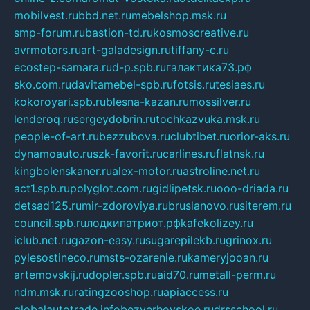
mobilvest.ru
bbd.net.ru
mebelshop.msk.ru
smp-forum.ru
bastion-td.ru
kosmoscreative.ru
avrmotors.ru
art-galadesign.ru
tiffany-c.ru
ecostep-samara.ru
d-p.spb.ru
галактика73.рф
sko.com.ru
davitamebel-spb.ru
fotsis.ru
tesiaes.ru
kokoroyari.spb.ru
blesna-kazan.ru
mossilver.ru
lenderoq.ru
sergeydobrin.ru
tochkazvuka.msk.ru
people-of-art.ru
bezzubova.ru
clubtibet.ru
orior-aks.ru
dynamoauto.ru
szk-favorit.ru
carlines.ru
flatnsk.ru
kingbolenskaner.ru
alex-motor.ru
astroline.net.ru
act1.spb.ru
polyglot.com.ru
gidlipetsk.ru
ooo-driada.ru
detsad125.ru
mir-zdoroviya.ru
bruslanovo.ru
siterem.ru
council.spb.ru
лодкипатриот.рф
kafekolizey.ru
iclub.net.ru
gazon-easy.ru
sugarepilekb.ru
grinox.ru
pylesostineco.ru
msts-ozarenie.ru
kameryjooan.ru
artemovskij.ru
dopler.spb.ru
aid70.ru
metall-perm.ru
ndm.msk.ru
ratingzooshop.ru
apiaccess.ru
globalautotrade.info
bezverhovskoe.ru
drsschool.ru