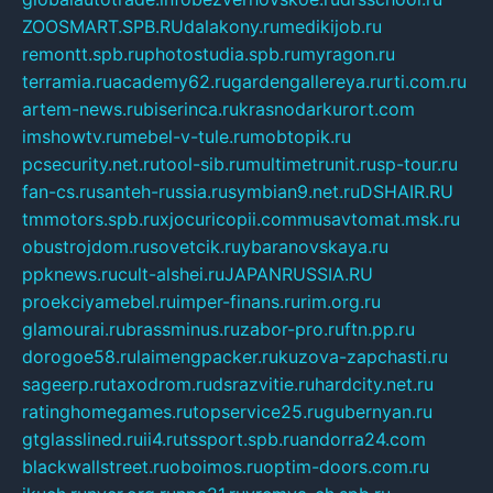
ZOOSMART.SPB.RU
dalakony.ru
medikijob.ru
remontt.spb.ru
photostudia.spb.ru
myragon.ru
terramia.ru
academy62.ru
gardengallereya.ru
rti.com.ru
artem-news.ru
biserinca.ru
krasnodarkurort.com
imshowtv.ru
mebel-v-tule.ru
mobtopik.ru
pcsecurity.net.ru
tool-sib.ru
multimetrunit.ru
sp-tour.ru
fan-cs.ru
santeh-russia.ru
symbian9.net.ru
DSHAIR.RU
tmmotors.spb.ru
xjocuricopii.com
musavtomat.msk.ru
obustrojdom.ru
sovetcik.ru
ybaranovskaya.ru
ppknews.ru
cult-alshei.ru
JAPANRUSSIA.RU
proekciyamebel.ru
imper-finans.ru
rim.org.ru
glamourai.ru
brassminus.ru
zabor-pro.ru
ftn.pp.ru
dorogoe58.ru
laimengpacker.ru
kuzova-zapchasti.ru
sageerp.ru
taxodrom.ru
dsrazvitie.ru
hardcity.net.ru
ratinghomegames.ru
topservice25.ru
gubernyan.ru
gtglasslined.ru
ii4.ru
tssport.spb.ru
andorra24.com
blackwallstreet.ru
oboimos.ru
optim-doors.com.ru