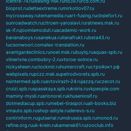
icentre-74.ru
leasing-nsk.ru
hd39.ru
rcd.com.ru
bioprot.ru
deltaextreme.ru
mirkotlov07.ru
mycrossway.ru
temamedia.ru
art-fusing.ru
cbslefort.ru
sunroadwatch.ru
citroen-yaroslavl.ru
ratnews.msk.ru
sk-if.ru
joomlamoduli.ru
academic-work.ru
bananaboys.ru
sanekua.ru
lianafrukt.ru
beta43.ru
tucsonwoori.com
alex-translation.ru
avantgardeclinics.ru
noel.msk.ru
buylq.ru
aquas-spb.ru
vilnerivne.com
bobry-2.ru
vtoroe-solnce.ru
nickysheen.ru
clockmir.ru
huntercraft.ru
стройокт.рф
webpixels.ru
pczz.msk.su
petrodvorets.spb.ru
nsintermed.spb.ru
avtovirazh-24.ru
jazzq.ru
czecot.ru
cruizi.spb.ru
spasskaya.spb.ru
kniris.ru
vkpeople.com
maminy-mysli.ru
arionorel.ru
khuseniosif.ru
dotmediacup.spb.ru
mebel-tiraspol.ru
all-books.biz
vmauto.spb.ru
shop-astyle.ru
derevo-s.ru
contrinform.ru
gutserial.ru
mdrussia.spb.ru
monod.ru
refine.org.ru
uk-krein.ru
kamensk61.ru
zooclub.info