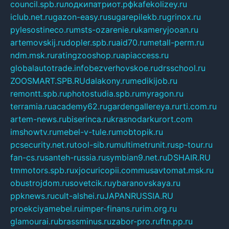
council.spb.ru
лодкипатриот.рф
kafekolizey.ru
iclub.net.ru
gazon-easy.ru
sugarepilekb.ru
grinox.ru
pylesostineco.ru
msts-ozarenie.ru
kameryjooan.ru
artemovskij.ru
dopler.spb.ru
aid70.ru
metall-perm.ru
ndm.msk.ru
ratingzooshop.ru
apiaccess.ru
globalautotrade.info
bezverhovskoe.ru
drsschool.ru
ZOOSMART.SPB.RU
dalakony.ru
medikijob.ru
remontt.spb.ru
photostudia.spb.ru
myragon.ru
terramia.ru
academy62.ru
gardengallereya.ru
rti.com.ru
artem-news.ru
biserinca.ru
krasnodarkurort.com
imshowtv.ru
mebel-v-tule.ru
mobtopik.ru
pcsecurity.net.ru
tool-sib.ru
multimetrunit.ru
sp-tour.ru
fan-cs.ru
santeh-russia.ru
symbian9.net.ru
DSHAIR.RU
tmmotors.spb.ru
xjocuricopii.com
musavtomat.msk.ru
obustrojdom.ru
sovetcik.ru
ybaranovskaya.ru
ppknews.ru
cult-alshei.ru
JAPANRUSSIA.RU
proekciyamebel.ru
imper-finans.ru
rim.org.ru
glamourai.ru
brassminus.ru
zabor-pro.ru
ftn.pp.ru