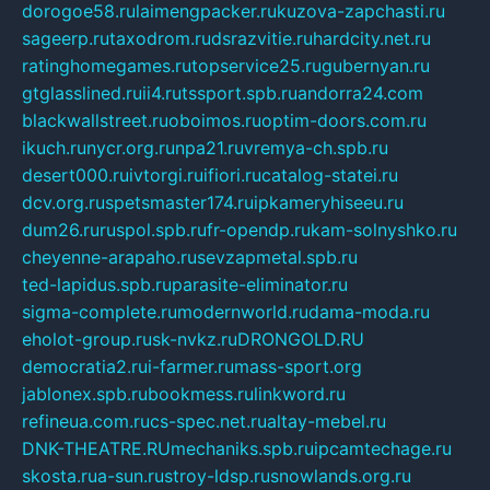
dorogoe58.ru
laimengpacker.ru
kuzova-zapchasti.ru
sageerp.ru
taxodrom.ru
dsrazvitie.ru
hardcity.net.ru
ratinghomegames.ru
topservice25.ru
gubernyan.ru
gtglasslined.ru
ii4.ru
tssport.spb.ru
andorra24.com
blackwallstreet.ru
oboimos.ru
optim-doors.com.ru
ikuch.ru
nycr.org.ru
npa21.ru
vremya-ch.spb.ru
desert000.ru
ivtorgi.ru
ifiori.ru
catalog-statei.ru
dcv.org.ru
spetsmaster174.ru
ipkameryhiseeu.ru
dum26.ru
ruspol.spb.ru
fr-opendp.ru
kam-solnyshko.ru
cheyenne-arapaho.ru
sevzapmetal.spb.ru
ted-lapidus.spb.ru
parasite-eliminator.ru
sigma-complete.ru
modernworld.ru
dama-moda.ru
eholot-group.ru
sk-nvkz.ru
DRONGOLD.RU
democratia2.ru
i-farmer.ru
mass-sport.org
jablonex.spb.ru
bookmess.ru
linkword.ru
refineua.com.ru
cs-spec.net.ru
altay-mebel.ru
DNK-THEATRE.RU
mechaniks.spb.ru
ipcamtechage.ru
skosta.ru
a-sun.ru
stroy-ldsp.ru
snowlands.org.ru