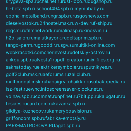
krygeva-spa.ru
chel.net.ru
rust-loco.ru
dugshop.ru
hl-beta.spb.ru
school494.spb.ru
mymubaby.ru
epoha-metalband.ru
ngr.spb.ru
rusgosnews.com
dieselvostok.ru
24hostel.msk.ru
w-dev.ru
f-ship.ru
regsmi.ru
filmnetwork.ru
malinasp.ru
kinosvin.ru
h2o-salon.ru
malutkayork.ru
deltaprim.spb.ru
tango-perm.ru
gooddir.ru
sgv.su
multiki-online.com
webkrasotki.com
cherinvest.ru
detskiy-ostrov.ru
ankou.spb.ru
alvesta1.ru
pdf-creator.ru
nix-files.org.ru
sakhatoday.ru
elektrikersymboler.ru
sputnikyes.ru
golf2club.msk.ru
aeforums.ru
zallclub.ru
multimodal.msk.ru
habaigry.ru
haikko.ru
sobakopedia.ru
isz-fest.ru
ewnc.info
screensaver-clock.net.ru
volnav.spb.ru
comnat.ru
npf.net.ru
7bit.pp.ru
kalugatur.ru
tesiaes.ru
card.com.ru
kazanka.spb.ru
gildiya-kuznecov.ru
kameryboavision.ru
griffoncom.spb.ru
fabrika-emotsiy.ru
PARK-MATROSOVA.RU
agat.spb.ru