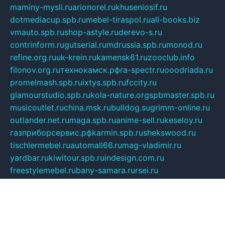
maminy-mysli.ru
arionorel.ru
khuseniosif.ru
dotmediacup.spb.ru
mebel-tiraspol.ru
all-books.biz
vmauto.spb.ru
shop-astyle.ru
derevo-s.ru
contrinform.ru
gutserial.ru
mdrussia.spb.ru
monod.ru
refine.org.ru
uk-krein.ru
kamensk61.ru
zooclub.info
filonov.org.ru
технокамск.рф
ra-spectr.ru
ooodriada.ru
promelmash.spb.ru
ixtys.spb.ru
fccity.ru
glamourstudio.spb.ru
kola-nature.org
spbmaster.spb.ru
musicoutlet.ru
china.msk.ru
bulldog.su
grimm-online.ru
outlander.net.ru
maga.spb.ru
anime-sell.ru
keseloy.ru
газприборсервис.рф
karmin.spb.ru
shekswood.ru
tischlermebel.ru
automall66.ru
mag-vladimir.ru
yardbar.ru
kiwitour.spb.ru
indesign.com.ru
freestylemebel.ru
bany-samara.ru
rsei.ru
naidisvoyput.ru
mgsn-invest.ru
ipkamerasannce.ru
alicante-house.ru
ibelka74.ru
cozyhouse.info
vlkargalev-studio.ru
700mb.ru
figura-ufa.ru
alina-live.ru
belarusiannews.ru
womenknow.ru
dos-vniimk.ru