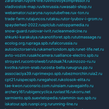
zarafshan.ru
york-life.ru
vintovoykompressor.ru
vladivostok-map.ru
vlknrussia.ru
wasabi-shop.ru
webamator.ru
zaryna.ru
youtubefree.ru
x-ton.ru
trade-farm.ru
tajuncos.ru
taksu.ru
tor-lyubov-i-grom.ru
spayderhed-2022.ru
splclub.ru
stoppamedia.ru
snow-guard.ru
slovar-ivrit.ru
cleanmedicine.ru
shkurki-karakulya.ru
kanotiforet.spb.ru
tutmassage.ru
ecolog.org.ru
praga.spb.ru
falcorussia.ru
autodoctorservis.ru
kamertondom.spb.ru
net-life.net.ru
avto-vozim.ru
sakhcamera.ru
alliance-electro.spb.ru
stroyavt.ru
controlweb1.ru
tdsak74.ru
kinzozo-ru.ru
kvotka.ru
iron-snab.ru
costa-bella.ru
eugrus.pp.ru
associaciya39.ru
primexpo.spb.ru
bezmorchin.ru
ia2.ru
cpt21.ru
ispecspb.ru
regahost.ru
kolosok-elita.ru
tae-kwon.ru
consrio.com.ru
insiam.ru
avegainfo.ru
archery161.ru
bigencyclica.ru
vlast16.ru
korru.net
sarmiento.spb.su
extelopedia.ru
lammin-suo.spb.ru
iskatour.spb.ru
snpi.org.ru
running-line.ru