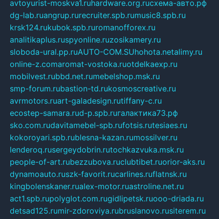
avtoyurist-moskva1.ru
hardware.org.ru
схема-авто.рф
dg-lab.ru
angrup.ru
recruiter.spb.ru
music8.spb.ru
krsk124.ru
kubok.spb.ru
romanofforex.ru
analitikaplus.ru
spyonline.ru
zosikamery.ru
sloboda-ural.pp.ru
AUTO-COM.SU
hohota.net
alimy.ru
online-z.com
aromat-vostoka.ru
otdelkaexp.ru
mobilvest.ru
bbd.net.ru
mebelshop.msk.ru
smp-forum.ru
bastion-td.ru
kosmoscreative.ru
avrmotors.ru
art-galadesign.ru
tiffany-c.ru
ecostep-samara.ru
d-p.spb.ru
галактика73.рф
sko.com.ru
davitamebel-spb.ru
fotsis.ru
tesiaes.ru
kokoroyari.spb.ru
blesna-kazan.ru
mossilver.ru
lenderoq.ru
sergeydobrin.ru
tochkazvuka.msk.ru
people-of-art.ru
bezzubova.ru
clubtibet.ru
orior-aks.ru
dynamoauto.ru
szk-favorit.ru
carlines.ru
flatnsk.ru
kingbolenskaner.ru
alex-motor.ru
astroline.net.ru
act1.spb.ru
polyglot.com.ru
gidlipetsk.ru
ooo-driada.ru
detsad125.ru
mir-zdoroviya.ru
bruslanovo.ru
siterem.ru