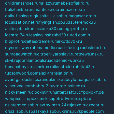
childrensshoes.ru
mrlizzy.ru
mebelsofiakrd.ru
bulizhenko.ru
rumantick.net.ru
mtszerno.ru
daily-fishing.ru
glushiteli-v-spb.ru
megasat.org.ru
localization.net.ru
flyingfish.pp.ru
ds5teremok.ru
aclib.spb.ru
komissionka30.ru
mag-profit.ru
icentre-74.ru
leasing-nsk.ru
hd39.ru
rcd.com.ru
bioprot.ru
deltaextreme.ru
mirkotlov07.ru
mycrossway.ru
temamedia.ru
art-fusing.ru
cbslefort.ru
sunroadwatch.ru
citroen-yaroslavl.ru
ratnews.msk.ru
sk-if.ru
joomlamoduli.ru
academic-work.ru
bananaboys.ru
sanekua.ru
lianafrukt.ru
beta43.ru
tucsonwoori.com
alex-translation.ru
avantgardeclinics.ru
noel.msk.ru
buylq.ru
aquas-spb.ru
vilnerivne.com
bobry-2.ru
vtoroe-solnce.ru
nickysheen.ru
clockmir.ru
huntercraft.ru
стройокт.рф
webpixels.ru
pczz.msk.su
petrodvorets.spb.ru
nsintermed.spb.ru
avtovirazh-24.ru
jazzq.ru
czecot.ru
cruizi.spb.ru
spasskaya.spb.ru
kniris.ru
vkpeople.com