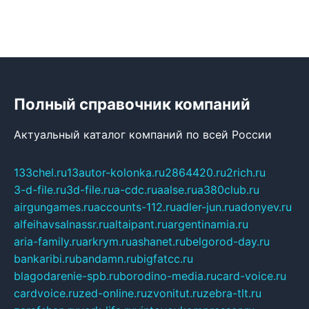
Полный справочник компаний
Актуальный каталог компаний по всей России
133chel.ru
13autor-kolonka.ru
2864420.ru
2rich.ru
3-d-file.ru
3d-file.ru
a-cdc.ru
aalse.ru
a380club.ru
airgungames.ru
accounts-112.ru
adler-jun.ru
adonyev.ru
alfeihavsalnassr.ru
altaipant.ru
argentinamia.ru
aria-family.ru
arkrym.ru
ashanet.ru
belgorod-day.ru
bankaribi.ru
bandamn.ru
bigfatcc.ru
blagodarenie-spb.ru
borodino-media.ru
card-voice.ru
cardvoice.ru
zed-online.ru
zvonitut.ru
zebra-tlt.ru